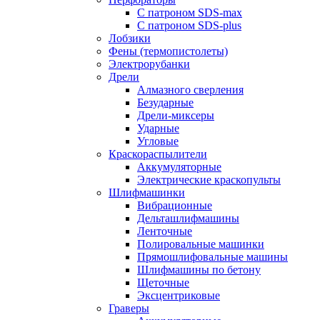
С патроном SDS-max
С патроном SDS-plus
Лобзики
Фены (термопистолеты)
Электрорубанки
Дрели
Алмазного сверления
Безударные
Дрели-миксеры
Ударные
Угловые
Краскораспылители
Аккумуляторные
Электрические краскопульты
Шлифмашинки
Вибрационные
Дельташлифмашины
Ленточные
Полировальные машинки
Прямошлифовальные машины
Шлифмашины по бетону
Щеточные
Эксцентриковые
Граверы