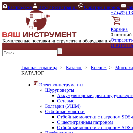
Распродажа
Вход / Регистрация
Обратный звонок
za
+7 (495) 1
Корзина
0 позиций 
Отправить
Комплексные поставки инструмента и оборудования
О КОМП
Главная страница
>
Каталог
>
Крепеж
>
Монтажн
КАТАЛОГ
Электроинструменты
Шуруповерты
Аккумуляторные дрели-шуруповерт
Сетевые
Болгарки (УШМ)
Отбойные молотки
Отбойные молотки с патроном SDS-
С шестигранным патроном
Отбойные молотки с патроном SDS-p
Перфораторы