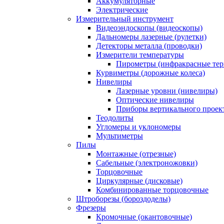
Аккумуляторные
Электрические
Измерительный инструмент
Видеоэндоскопы (видеоскопы)
Дальномеры лазерные (рулетки)
Детекторы металла (проводки)
Измерители температуры
Пирометры (инфракрасные те
Курвиметры (дорожные колеса)
Нивелиры
Лазерные уровни (нивелиры)
Оптические нивелиры
Приборы вертикального проек
Теодолиты
Угломеры и уклономеры
Мультиметры
Пилы
Монтажные (отрезные)
Сабельные (электроножовки)
Торцовочные
Циркулярные (дисковые)
Комбинированные торцовочные
Штроборезы (бороздоделы)
Фрезеры
Кромочные (окантовочные)