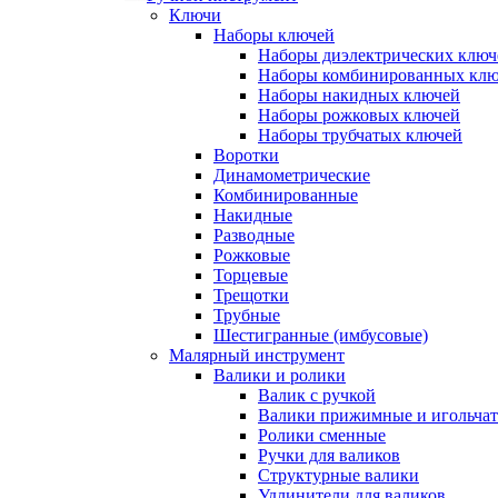
Ключи
Наборы ключей
Наборы диэлектрических ключ
Наборы комбинированных кл
Наборы накидных ключей
Наборы рожковых ключей
Наборы трубчатых ключей
Воротки
Динамометрические
Комбинированные
Накидные
Разводные
Рожковые
Торцевые
Трещотки
Трубные
Шестигранные (имбусовые)
Малярный инструмент
Валики и ролики
Валик с ручкой
Валики прижимные и игольча
Ролики сменные
Ручки для валиков
Структурные валики
Удлинители для валиков