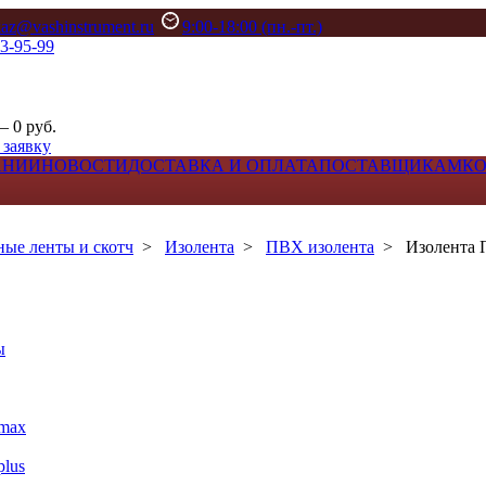
kaz@vashinstrument.ru
9:00-18:00 (пн.-пт.)
33-95-99
– 0 руб.
 заявку
АНИИ
НОВОСТИ
ДОСТАВКА И ОПЛАТА
ПОСТАВЩИКАМ
К
ые ленты и скотч
>
Изолента
>
ПВХ изолента
>
Изолента 
ы
max
lus