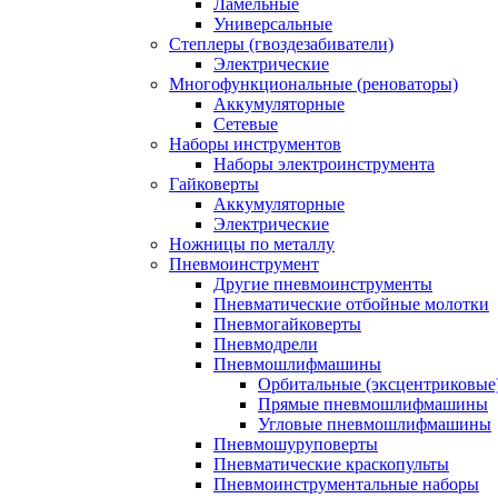
Ламельные
Универсальные
Степлеры (гвоздезабиватели)
Электрические
Многофункциональные (реноваторы)
Аккумуляторные
Сетевые
Наборы инструментов
Наборы электроинструмента
Гайковерты
Аккумуляторные
Электрические
Ножницы по металлу
Пневмоинструмент
Другие пневмоинструменты
Пневматические отбойные молотки
Пневмогайковерты
Пневмодрели
Пневмошлифмашины
Орбитальные (эксцентриковы
Прямые пневмошлифмашины
Угловые пневмошлифмашины
Пневмошуруповерты
Пневматические краскопульты
Пневмоинструментальные наборы