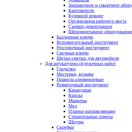
Заправочное и смазочное обор
Кантователи
Кузовной ремонт
Организация рабочего места
Съемно-демонтажное
Шиномонтажное оборудовани
Баллонные ключи
Вспомогательный инструмент
Рихтовочный инструмент
Свечные ключи
Щетки-сметки для автомобиля
Для штукатурно-отделочных работ
Гладилки
Мастерки, кельмы
Правила алюминиевые
Разметочный инструмент
Карандаши
Краска
Маркеры
Мел
Планки направляющие
Строительные отвесы
Шнуры
Скребки