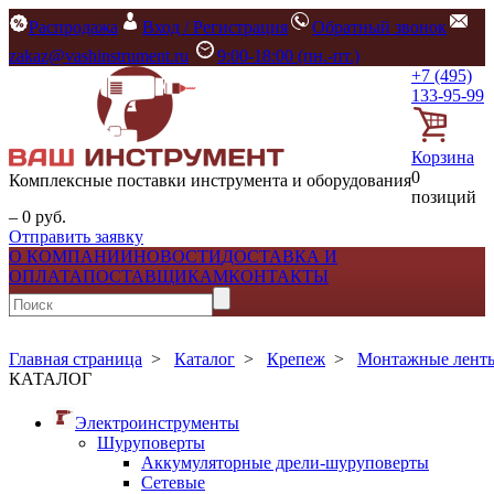
Распродажа
Вход / Регистрация
Обратный звонок
zakaz@vashinstrument.ru
9:00-18:00 (пн.-пт.)
+7 (495)
133-95-99
Корзина
0
Комплексные поставки инструмента и оборудования
позиций
– 0 руб.
Отправить заявку
О КОМПАНИИ
НОВОСТИ
ДОСТАВКА И
ОПЛАТА
ПОСТАВЩИКАМ
КОНТАКТЫ
Главная страница
>
Каталог
>
Крепеж
>
Монтажные ленты
КАТАЛОГ
Электроинструменты
Шуруповерты
Аккумуляторные дрели-шуруповерты
Сетевые