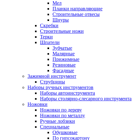
Мел
Планки направляющие
Строительные отвесы
Шнуры
Скребки
Строительные ножи
Терки
Шпатели
Зубчатые
Малярные
Прижимные
Резиновые
Фасадные
Зажимной инструмент
Струбцины
Наборы ручных инструментов
Наборы автоинструмента
Наборы столярно-слесарного инструмента
Ножовки
Ножовки по дереву
Ножовки по металлу
Ручные лобзики
Специальные
Обушковые
По гипсокартону