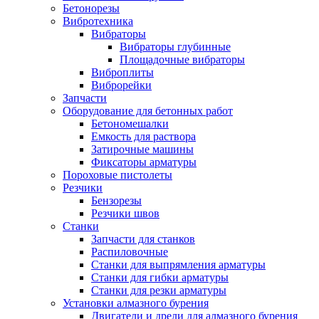
Бетонорезы
Вибротехника
Вибраторы
Вибраторы глубинные
Площадочные вибраторы
Виброплиты
Виброрейки
Запчасти
Оборудование для бетонных работ
Бетономешалки
Емкость для раствора
Затирочные машины
Фиксаторы арматуры
Пороховые пистолеты
Резчики
Бензорезы
Резчики швов
Станки
Запчасти для станков
Распиловочные
Станки для выпрямления арматуры
Станки для гибки арматуры
Станки для резки арматуры
Установки алмазного бурения
Двигатели и дрели для алмазного бурения