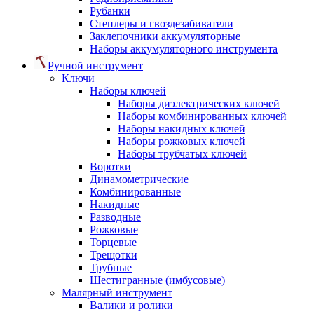
Рубанки
Степлеры и гвоздезабиватели
Заклепочники аккумуляторные
Наборы аккумуляторного инструмента
Ручной инструмент
Ключи
Наборы ключей
Наборы диэлектрических ключей
Наборы комбинированных ключей
Наборы накидных ключей
Наборы рожковых ключей
Наборы трубчатых ключей
Воротки
Динамометрические
Комбинированные
Накидные
Разводные
Рожковые
Торцевые
Трещотки
Трубные
Шестигранные (имбусовые)
Малярный инструмент
Валики и ролики