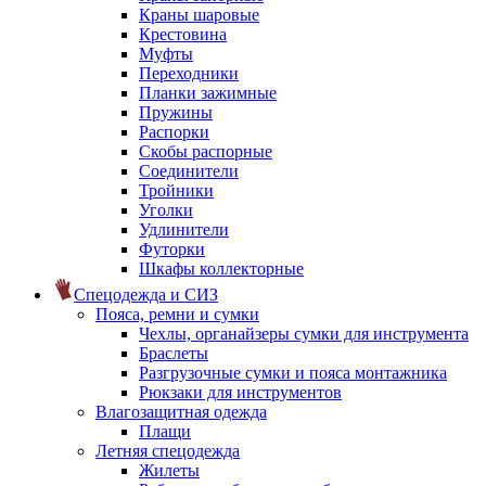
Краны шаровые
Крестовина
Муфты
Переходники
Планки зажимные
Пружины
Распорки
Скобы распорные
Соединители
Тройники
Уголки
Удлинители
Футорки
Шкафы коллекторные
Спецодежда и СИЗ
Пояса, ремни и сумки
Чехлы, органайзеры сумки для инструмента
Браслеты
Разгрузочные сумки и пояса монтажника
Рюкзаки для инструментов
Влагозащитная одежда
Плащи
Летняя спецодежда
Жилеты