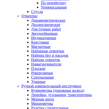
По пенобетону
Универсальные
Стусла
Отвертки
Динамометрические
Диэлектрические
Для точных работ
Звездообразные
Индикаторные
Крестовые
Магнитные
Наборные отвертки
Наборы бит и насадок
Наборы отверток
Намагничиватели
Плоские
Реверсивные
Специальные
Ударные
Ручной измерительный инструмент
Курвиметры (дорожные колеса)
Линейки, угольники, транспортиры
Мерная лента
Микрометры
Рулетки строительные