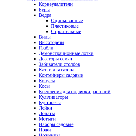
Корнеудалители
Буры
Ведра
Оцинкованные
Пластиковые
Строительные
Вилы
Высоторезы
Грабли
Демонстрационные лотки
Дозаторы семян
Забиватели столбов
Катки для газона
Контейнеры садовые
Конусы
Косы
Крепления для подвязки растений
Культиваторы
Кусторезы
Лейки
Лопаты
Мотыги
Наборы садовые
Ножи
Ножницы