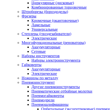
Циркулярные (дисковые)
Комбинированные торцовочные
Штроборезы (бороздоделы)
Фрезеры
Кромочные (окантовочные)
Ламельные
Универсальные
Степлеры (гвоздезабиватели)
Электрические
Многофункциональные (реноваторы)
Аккумуляторные
Сетевые
Наборы инструментов
Наборы электроинструмента
Гайковерты
Аккумуляторные
Электрические
Ножницы по металлу
Пневмоинструмент
Другие пневмоинструменты
Пневматические отбойные молотки
Пневмогайковерты
Пневмодрели
Пневмошлифмашины
Орбитальные (эксцентриковые) пнев