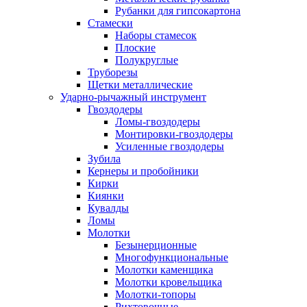
Рубанки для гипсокартона
Стамески
Наборы стамесок
Плоские
Полукруглые
Труборезы
Щетки металлические
Ударно-рычажный инструмент
Гвоздодеры
Ломы-гвоздодеры
Монтировки-гвоздодеры
Усиленные гвоздодеры
Зубила
Кернеры и пробойники
Кирки
Киянки
Кувалды
Ломы
Молотки
Безынерционные
Многофункциональные
Молотки каменщика
Молотки кровельщика
Молотки-топоры
Рихтовочные