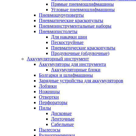
Прямые пневмошлифмашины
Угловые пневмошлифмашины
Пневмошуруповерты
Пневматические краскопульты
Пневмоинструментальные наборы
Пневмопистолеты
Для накачки шин
Пескоструйные
Пневматические краскопульты
Продувочные (обдувочные)
Аккумуляторный инструмент
Аккумуляторы для инструмента
Аккумуляторные блоки
Болгарки и шлифмашины
Зарядные устройства для аккумуляторов
Лобзики
Ножницы
Отвертки
Перфораторы
Пилы
Дисковые
Ленточные
Сабельные
Пылесосы
Радиоприемники