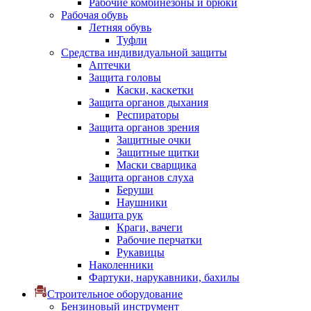
Рабочие комбинезоны и брюки
Рабочая обувь
Летняя обувь
Туфли
Средства индивидуальной защиты
Аптечки
Защита головы
Каски, каскетки
Защита органов дыхания
Респираторы
Защита органов зрения
Защитные очки
Защитные щитки
Маски сварщика
Защита органов слуха
Беруши
Наушники
Защита рук
Краги, вачеги
Рабочие перчатки
Рукавицы
Наколенники
Фартуки, нарукавники, бахилы
Строительное оборудование
Бензиновый инструмент