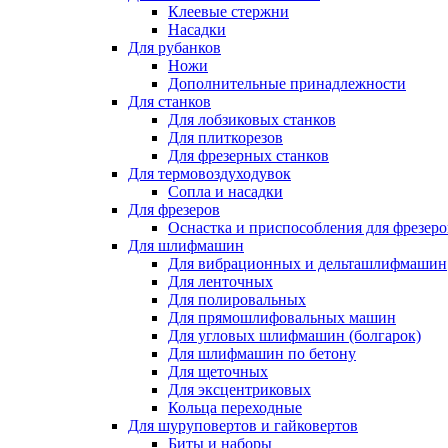
Клеевые стержни
Насадки
Для рубанков
Ножи
Дополнительные принадлежности
Для станков
Для лобзиковых станков
Для плиткорезов
Для фрезерных станков
Для термовоздуходувок
Сопла и насадки
Для фрезеров
Оснастка и приспособления для фрезеро
Для шлифмашин
Для вибрационных и дельташлифмашин
Для ленточных
Для полировальных
Для прямошлифовальных машин
Для угловых шлифмашин (болгарок)
Для шлифмашин по бетону
Для щеточных
Для эксцентриковых
Кольца переходные
Для шуруповертов и гайковертов
Биты и наборы