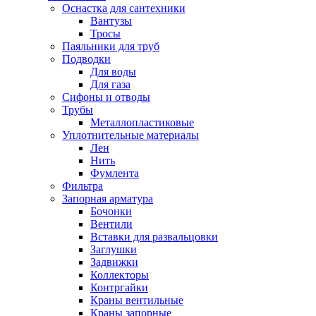
Оснастка для сантехники
Вантузы
Тросы
Паяльники для труб
Подводки
Для воды
Для газа
Сифоны и отводы
Трубы
Металлопластиковые
Уплотнительные материалы
Лен
Нить
Фумлента
Фильтра
Запорная арматура
Бочонки
Вентили
Вставки для развальцовки
Заглушки
Задвижки
Коллекторы
Контргайки
Краны вентильные
Краны запорные