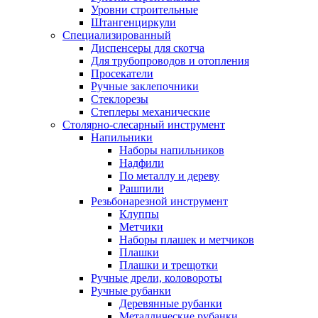
Уровни строительные
Штангенциркули
Специализированный
Диспенсеры для скотча
Для трубопроводов и отопления
Просекатели
Ручные заклепочники
Стеклорезы
Степлеры механические
Столярно-слесарный инструмент
Напильники
Наборы напильников
Надфили
По металлу и дереву
Рашпили
Резьбонарезной инструмент
Клуппы
Метчики
Наборы плашек и метчиков
Плашки
Плашки и трещотки
Ручные дрели, коловороты
Ручные рубанки
Деревянные рубанки
Металлические рубанки