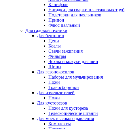
Канифоль
Насадки для сварки пластиковых труб
Подставки для паяльников
Припои
Флюс паяльный
Для садовой техники
Для бензопил
Цепи
Козлы
Свечи зажигания
Фильтры
Чехлы и кожухи для шин
Шины
Для газонокосилок
Наборы для мульчирования
Ножи
Травосборники
Для измельчителей
Ножи
Для кусторезов
Ножи для кустореза
Телескопические штанги
Для моек высокого давления
Комплекты
Насадки