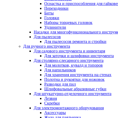
Оснастка и приспособления для гайкове
Переходники
Биты
Головки
Наборы торцевых головок
Удлинители
Насадки для многофункционального инструм
Для пылесосов
Для пылесосов ремонта и стройки
Для ручного инструмента
Для садового инструмента и инвентаря
Для заточки и шлифовки инструмента
Для столярно-слесарного инструмента
Для молотков, кувалд и топоров
Для напильников
Для хранения инструмента на стенах
Полотна и рукоятки для ножовок
Разводки для пил
Шлифовальные абразивные губки
Для штукатурно-отделочного инструмента
Лезвия
Скребки
Для электромонтажного оборудования
Аксессуары
Жало для паяльника