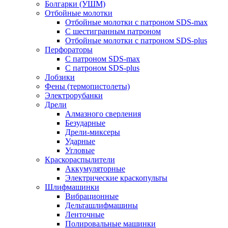
Болгарки (УШМ)
Отбойные молотки
Отбойные молотки с патроном SDS-max
С шестигранным патроном
Отбойные молотки с патроном SDS-plus
Перфораторы
С патроном SDS-max
С патроном SDS-plus
Лобзики
Фены (термопистолеты)
Электрорубанки
Дрели
Алмазного сверления
Безударные
Дрели-миксеры
Ударные
Угловые
Краскораспылители
Аккумуляторные
Электрические краскопульты
Шлифмашинки
Вибрационные
Дельташлифмашины
Ленточные
Полировальные машинки