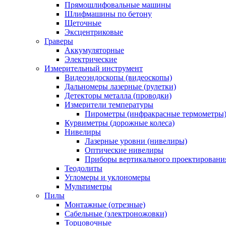
Прямошлифовальные машины
Шлифмашины по бетону
Щеточные
Эксцентриковые
Граверы
Аккумуляторные
Электрические
Измерительный инструмент
Видеоэндоскопы (видеоскопы)
Дальномеры лазерные (рулетки)
Детекторы металла (проводки)
Измерители температуры
Пирометры (инфракрасные термометры
Курвиметры (дорожные колеса)
Нивелиры
Лазерные уровни (нивелиры)
Оптические нивелиры
Приборы вертикального проектировани
Теодолиты
Угломеры и уклономеры
Мультиметры
Пилы
Монтажные (отрезные)
Сабельные (электроножовки)
Торцовочные