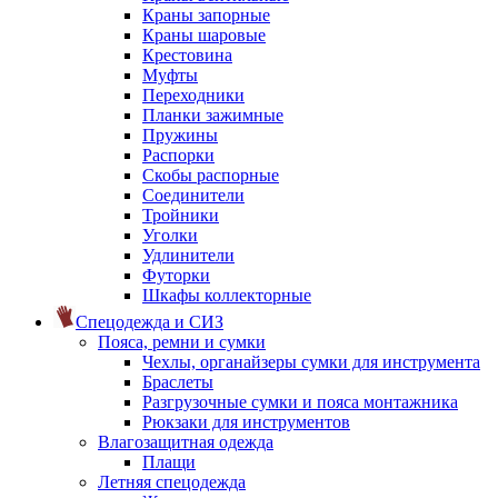
Краны запорные
Краны шаровые
Крестовина
Муфты
Переходники
Планки зажимные
Пружины
Распорки
Скобы распорные
Соединители
Тройники
Уголки
Удлинители
Футорки
Шкафы коллекторные
Спецодежда и СИЗ
Пояса, ремни и сумки
Чехлы, органайзеры сумки для инструмента
Браслеты
Разгрузочные сумки и пояса монтажника
Рюкзаки для инструментов
Влагозащитная одежда
Плащи
Летняя спецодежда