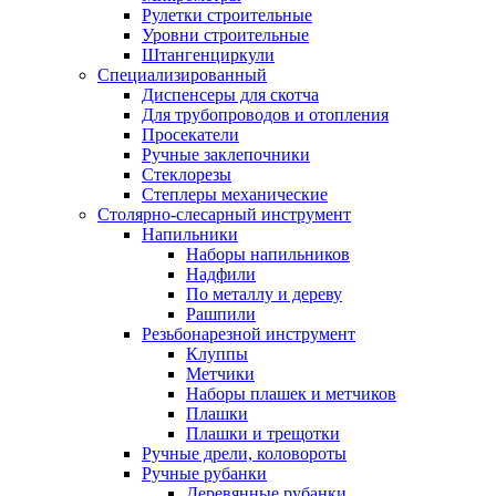
Рулетки строительные
Уровни строительные
Штангенциркули
Специализированный
Диспенсеры для скотча
Для трубопроводов и отопления
Просекатели
Ручные заклепочники
Стеклорезы
Степлеры механические
Столярно-слесарный инструмент
Напильники
Наборы напильников
Надфили
По металлу и дереву
Рашпили
Резьбонарезной инструмент
Клуппы
Метчики
Наборы плашек и метчиков
Плашки
Плашки и трещотки
Ручные дрели, коловороты
Ручные рубанки
Деревянные рубанки