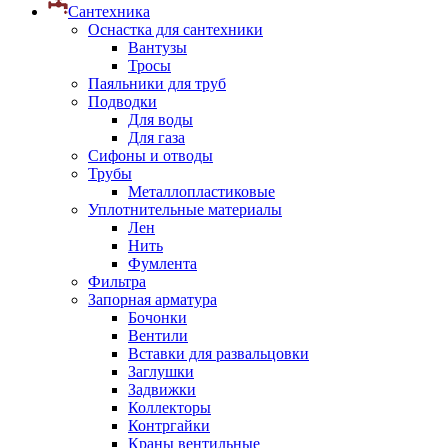
Сантехника
Оснастка для сантехники
Вантузы
Тросы
Паяльники для труб
Подводки
Для воды
Для газа
Сифоны и отводы
Трубы
Металлопластиковые
Уплотнительные материалы
Лен
Нить
Фумлента
Фильтра
Запорная арматура
Бочонки
Вентили
Вставки для развальцовки
Заглушки
Задвижки
Коллекторы
Контргайки
Краны вентильные