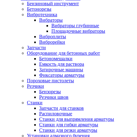
Бензиновый инструмент
Бетонорезы
Вибротехника
Вибраторы
Вибраторы глубинные
Площадочные вибраторы
Виброплиты
Виброрейки
Запчасти
Оборудование для бетонных работ
Бетономешалки
Емкость для раствора
Затирочные машины
Фиксаторы арматуры
Пороховые пистолеты
Резчики
Бензорезы
Резчики швов
Станки
Запчасти для станков
Распиловочные
Станки для выпрямления арматуры
Станки для гибки арматуры
Станки для резки арматуры
Установки алмазного бурения