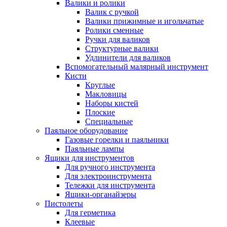
Валики и ролики
Валик с ручкой
Валики прижимные и игольчатые
Ролики сменные
Ручки для валиков
Структурные валики
Удлинители для валиков
Вспомогательный малярный инструмент
Кисти
Круглые
Макловицы
Наборы кистей
Плоские
Специальные
Паяльное оборудование
Газовые горелки и паяльники
Паяльные лампы
Ящики для инструментов
Для ручного инструмента
Для электроинструмента
Тележки для инструмента
Ящики-органайзеры
Пистолеты
Для герметика
Клеевые