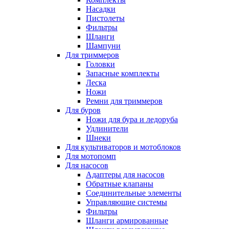
Насадки
Пистолеты
Фильтры
Шланги
Шампуни
Для триммеров
Головки
Запасные комплекты
Леска
Ножи
Ремни для триммеров
Для буров
Ножи для бура и ледоруба
Удлинители
Шнеки
Для культиваторов и мотоблоков
Для мотопомп
Для насосов
Адаптеры для насосов
Обратные клапаны
Соединительные элементы
Управляющие системы
Фильтры
Шланги армированные