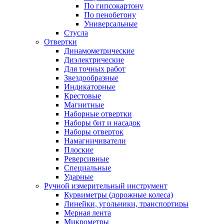
По гипсокартону
По пенобетону
Универсальные
Стусла
Отвертки
Динамометрические
Диэлектрические
Для точных работ
Звездообразные
Индикаторные
Крестовые
Магнитные
Наборные отвертки
Наборы бит и насадок
Наборы отверток
Намагничиватели
Плоские
Реверсивные
Специальные
Ударные
Ручной измерительный инструмент
Курвиметры (дорожные колеса)
Линейки, угольники, транспортиры
Мерная лента
Микрометры