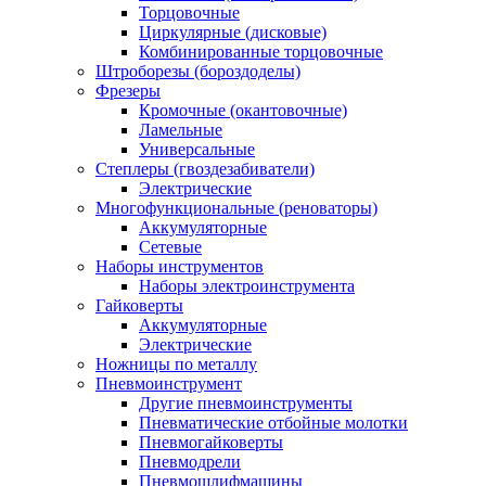
Торцовочные
Циркулярные (дисковые)
Комбинированные торцовочные
Штроборезы (бороздоделы)
Фрезеры
Кромочные (окантовочные)
Ламельные
Универсальные
Степлеры (гвоздезабиватели)
Электрические
Многофункциональные (реноваторы)
Аккумуляторные
Сетевые
Наборы инструментов
Наборы электроинструмента
Гайковерты
Аккумуляторные
Электрические
Ножницы по металлу
Пневмоинструмент
Другие пневмоинструменты
Пневматические отбойные молотки
Пневмогайковерты
Пневмодрели
Пневмошлифмашины