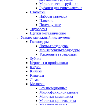
Металлические рубанки
Рубанки для гипсокартона
Стамески
Наборы стамесок
Плоские
Полукруглые
Труборезы
Щетки металлические
Ударно-рычажный инструмент
Гвоздодеры
Ломы-гвоздодеры
Монтировки-гвоздодеры
Усиленные гвоздодеры
Зубила
Кернеры и пробойники
Кирки
Киянки
Кувалды
Ломы
Молотки
Безынерционные
Многофункциональные
Молотки каменщика
Молотки кровельщика
Молотки-топоры