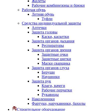
Жилеты
Рабочие комбинезоны и брюки
Рабочая обувь
Летняя обувь
Туфли
Средства индивидуальной защиты
Аптечки
Защита головы
Каски, каскетки
Защита органов дыхания
Респираторы
Защита органов зрения
Защитные очки
Защитные щитки
Маски сварщика
Защита органов слуха
Беруши
Наушники
Защита рук
Краги, вачеги
Рабочие перчатки
Рукавицы
Наколенники
Фартуки, нарукавники, бахилы
Строительное оборудование