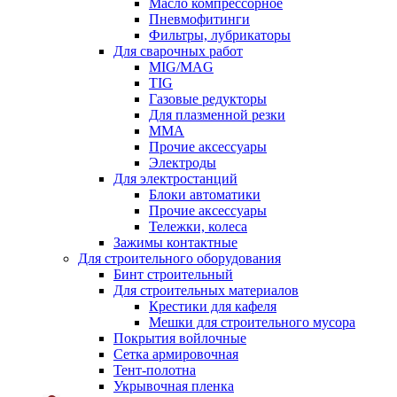
Масло компрессорное
Пневмофитинги
Фильтры, лубрикаторы
Для сварочных работ
MIG/MAG
TIG
Газовые редукторы
Для плазменной резки
ММА
Прочие аксессуары
Электроды
Для электростанций
Блоки автоматики
Прочие аксессуары
Тележки, колеса
Зажимы контактные
Для строительного оборудования
Бинт строительный
Для строительных материалов
Крестики для кафеля
Мешки для строительного мусора
Покрытия войлочные
Сетка армировочная
Тент-полотна
Укрывочная пленка