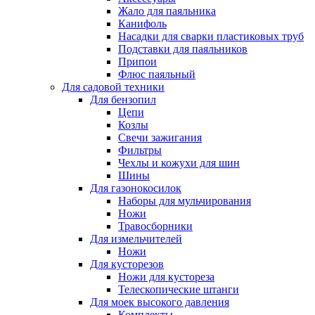
Жало для паяльника
Канифоль
Насадки для сварки пластиковых труб
Подставки для паяльников
Припои
Флюс паяльный
Для садовой техники
Для бензопил
Цепи
Козлы
Свечи зажигания
Фильтры
Чехлы и кожухи для шин
Шины
Для газонокосилок
Наборы для мульчирования
Ножи
Травосборники
Для измельчителей
Ножи
Для кусторезов
Ножи для кустореза
Телескопические штанги
Для моек высокого давления
Комплекты