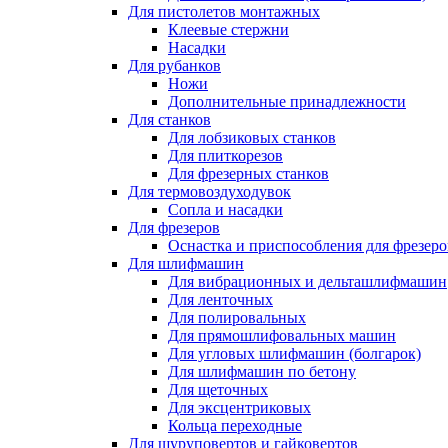
Для пистолетов монтажных
Клеевые стержни
Насадки
Для рубанков
Ножи
Дополнительные принадлежности
Для станков
Для лобзиковых станков
Для плиткорезов
Для фрезерных станков
Для термовоздуходувок
Сопла и насадки
Для фрезеров
Оснастка и приспособления для фрезеро
Для шлифмашин
Для вибрационных и дельташлифмашин
Для ленточных
Для полировальных
Для прямошлифовальных машин
Для угловых шлифмашин (болгарок)
Для шлифмашин по бетону
Для щеточных
Для эксцентриковых
Кольца переходные
Для шуруповертов и гайковертов