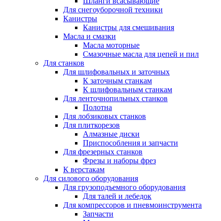
Шланги всасывающие
Для снегоуборочной техники
Канистры
Канистры для смешивания
Масла и смазки
Масла моторные
Смазочные масла для цепей и пил
Для станков
Для шлифовальных и заточных
К заточным станкам
К шлифовальным станкам
Для ленточнопильных станков
Полотна
Для лобзиковых станков
Для плиткорезов
Алмазные диски
Приспособления и запчасти
Для фрезерных станков
Фрезы и наборы фрез
К верстакам
Для силового оборудования
Для грузоподъемного оборудования
Для талей и лебедок
Для компрессоров и пневмоинструмента
Запчасти