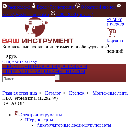
Распродажа
Вход / Регистрация
Обратный звонок
zakaz@vashinstrument.ru
9:00-18:00 (пн.-пт.)
+7 (495)
133-95-99
Корзина
0
Комплексные поставки инструмента и оборудования
позиций
– 0 руб.
Отправить заявку
О КОМПАНИИ
НОВОСТИ
ДОСТАВКА И
ОПЛАТА
ПОСТАВЩИКАМ
КОНТАКТЫ
Главная страница
>
Каталог
>
Крепеж
>
Монтажные ленты
ПВХ, Professional (12292-W)
КАТАЛОГ
Электроинструменты
Шуруповерты
Аккумуляторные дрели-шуруповерты