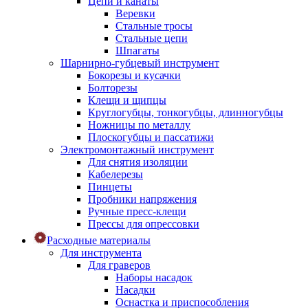
Цепи и канаты
Веревки
Стальные тросы
Стальные цепи
Шпагаты
Шарнирно-губцевый инструмент
Бокорезы и кусачки
Болторезы
Клещи и щипцы
Круглогубцы, тонкогубцы, длинногубцы
Ножницы по металлу
Плоскогубцы и пассатижи
Электромонтажный инструмент
Для снятия изоляции
Кабелерезы
Пинцеты
Пробники напряжения
Ручные пресс-клещи
Прессы для опрессовки
Расходные материалы
Для инструмента
Для граверов
Наборы насадок
Насадки
Оснастка и приспособления