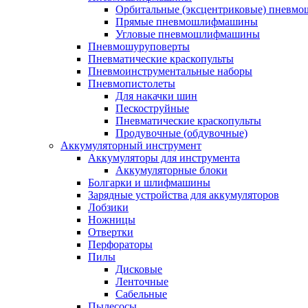
Орбитальные (эксцентриковые) пнев
Прямые пневмошлифмашины
Угловые пневмошлифмашины
Пневмошуруповерты
Пневматические краскопульты
Пневмоинструментальные наборы
Пневмопистолеты
Для накачки шин
Пескоструйные
Пневматические краскопульты
Продувочные (обдувочные)
Аккумуляторный инструмент
Аккумуляторы для инструмента
Аккумуляторные блоки
Болгарки и шлифмашины
Зарядные устройства для аккумуляторов
Лобзики
Ножницы
Отвертки
Перфораторы
Пилы
Дисковые
Ленточные
Сабельные
Пылесосы