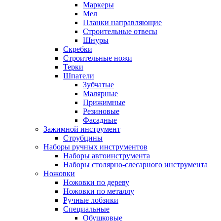
Маркеры
Мел
Планки направляющие
Строительные отвесы
Шнуры
Скребки
Строительные ножи
Терки
Шпатели
Зубчатые
Малярные
Прижимные
Резиновые
Фасадные
Зажимной инструмент
Струбцины
Наборы ручных инструментов
Наборы автоинструмента
Наборы столярно-слесарного инструмента
Ножовки
Ножовки по дереву
Ножовки по металлу
Ручные лобзики
Специальные
Обушковые