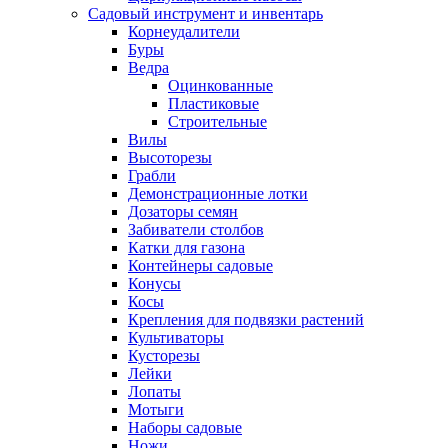
Садовый инструмент и инвентарь
Корнеудалители
Буры
Ведра
Оцинкованные
Пластиковые
Строительные
Вилы
Высоторезы
Грабли
Демонстрационные лотки
Дозаторы семян
Забиватели столбов
Катки для газона
Контейнеры садовые
Конусы
Косы
Крепления для подвязки растений
Культиваторы
Кусторезы
Лейки
Лопаты
Мотыги
Наборы садовые
Ножи