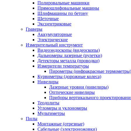
Полировальные машинки
Прямошлифовальные машины
Шлифмашины по бетону
Щеточные
Эксцентриковые
Граверы
Аккумуляторные
Электрические
Измерительный инструмент
Видеоэндоскопы (видеоскопы)
Дальномеры лазерные (рулетки)
Детекторы металла (проводки)
Измерители температуры
Пирометры (инфракрасные термометры
Курвиметры (дорожные колеса)
Нивелиры
Лазерные уровни (нивелиры)
Оптические нивелиры
Приборы вертикального проектировани
Теодолиты
Угломеры и уклономеры
Мультиметры
Пилы
Монтажные (отрезные)
Сабельные (электроножовки)