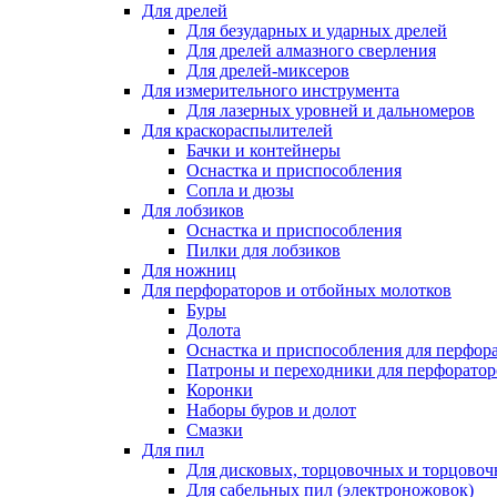
Для дрелей
Для безударных и ударных дрелей
Для дрелей алмазного сверления
Для дрелей-миксеров
Для измерительного инструмента
Для лазерных уровней и дальномеров
Для краскораспылителей
Бачки и контейнеры
Оснастка и приспособления
Сопла и дюзы
Для лобзиков
Оснастка и приспособления
Пилки для лобзиков
Для ножниц
Для перфораторов и отбойных молотков
Буры
Долота
Оснастка и приспособления для перфор
Патроны и переходники для перфоратор
Коронки
Наборы буров и долот
Смазки
Для пил
Для дисковых, торцовочных и торцово
Для сабельных пил (электроножовок)