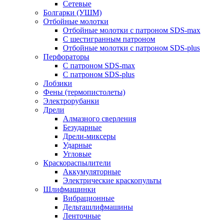
Сетевые
Болгарки (УШМ)
Отбойные молотки
Отбойные молотки с патроном SDS-max
С шестигранным патроном
Отбойные молотки с патроном SDS-plus
Перфораторы
С патроном SDS-max
С патроном SDS-plus
Лобзики
Фены (термопистолеты)
Электрорубанки
Дрели
Алмазного сверления
Безударные
Дрели-миксеры
Ударные
Угловые
Краскораспылители
Аккумуляторные
Электрические краскопульты
Шлифмашинки
Вибрационные
Дельташлифмашины
Ленточные