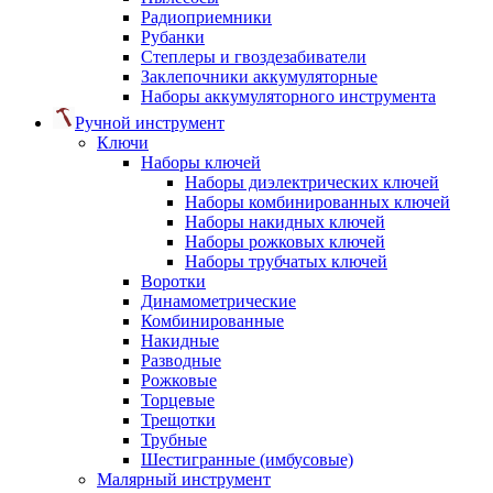
Радиоприемники
Рубанки
Степлеры и гвоздезабиватели
Заклепочники аккумуляторные
Наборы аккумуляторного инструмента
Ручной инструмент
Ключи
Наборы ключей
Наборы диэлектрических ключей
Наборы комбинированных ключей
Наборы накидных ключей
Наборы рожковых ключей
Наборы трубчатых ключей
Воротки
Динамометрические
Комбинированные
Накидные
Разводные
Рожковые
Торцевые
Трещотки
Трубные
Шестигранные (имбусовые)
Малярный инструмент