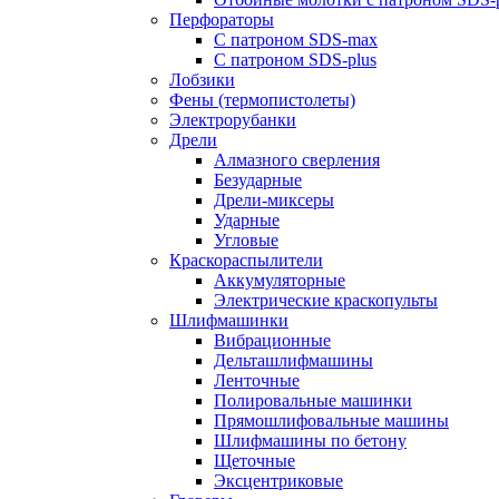
Перфораторы
С патроном SDS-max
С патроном SDS-plus
Лобзики
Фены (термопистолеты)
Электрорубанки
Дрели
Алмазного сверления
Безударные
Дрели-миксеры
Ударные
Угловые
Краскораспылители
Аккумуляторные
Электрические краскопульты
Шлифмашинки
Вибрационные
Дельташлифмашины
Ленточные
Полировальные машинки
Прямошлифовальные машины
Шлифмашины по бетону
Щеточные
Эксцентриковые