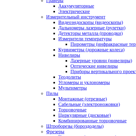
Граверы
Аккумуляторные
Электрические
Измерительный инструмент
Видеоэндоскопы (видеоскопы)
Дальномеры лазерные (рулетки)
Детекторы металла (проводки)
Измерители температуры
Пирометры (инфракрасные те
Курвиметры (дорожные колеса)
Нивелиры
Лазерные уровни (нивелиры)
Оптические нивелиры
Приборы вертикального проек
Теодолиты
Угломеры и уклономеры
Мультиметры
Пилы
Монтажные (отрезные)
Сабельные (электроножовки)
Торцовочные
Циркулярные (дисковые)
Комбинированные торцовочные
Штроборезы (бороздоделы)
Фрезеры