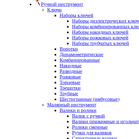
Ручной инструмент
Ключи
Наборы ключей
Наборы диэлектрических ключ
Наборы комбинированных кл
Наборы накидных ключей
Наборы рожковых ключей
Наборы трубчатых ключей
Воротки
Динамометрические
Комбинированные
Накидные
Разводные
Рожковые
Торцевые
Трещотки
Трубные
Шестигранные (имбусовые)
Малярный инструмент
Валики и ролики
Валик с ручкой
Валики прижимные и игольча
Ролики сменные
Ручки для валиков
Структурные валики