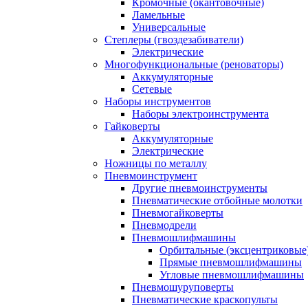
Кромочные (окантовочные)
Ламельные
Универсальные
Степлеры (гвоздезабиватели)
Электрические
Многофункциональные (реноваторы)
Аккумуляторные
Сетевые
Наборы инструментов
Наборы электроинструмента
Гайковерты
Аккумуляторные
Электрические
Ножницы по металлу
Пневмоинструмент
Другие пневмоинструменты
Пневматические отбойные молотки
Пневмогайковерты
Пневмодрели
Пневмошлифмашины
Орбитальные (эксцентриковы
Прямые пневмошлифмашины
Угловые пневмошлифмашины
Пневмошуруповерты
Пневматические краскопульты