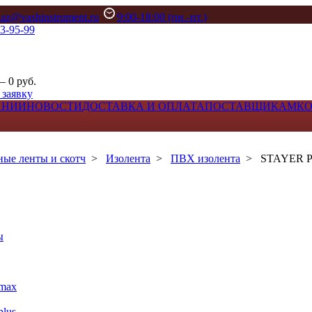
kaz@vashinstrument.ru
9:00-18:00 (пн.-пт.)
33-95-99
– 0 руб.
 заявку
АНИИ
НОВОСТИ
ДОСТАВКА И ОПЛАТА
ПОСТАВЩИКАМ
К
ые ленты и скотч
>
Изолента
>
ПВХ изолента
>
STAYER PR
ы
max
lus