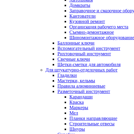
Домкраты
Заправочное и смазочное обор
Кантователи
Кузовной ремонт
Организация рабочего места
Съемно-демонтажное
Шиномонтажное оборудовани
Баллонные ключи
Вспомогательный инструмент
Рихтовочный инструмент
Свечные ключи
Щетки-сметки для автомобиля
Для штукатурно-отделочных работ
Гладилки
Мастерки, кельмы
Правила алюминиевые
Разметочный инструмент
Карандаши
Краска
Маркеры
Мел
Планки направляющие
Строительные отвесы
Шнуры