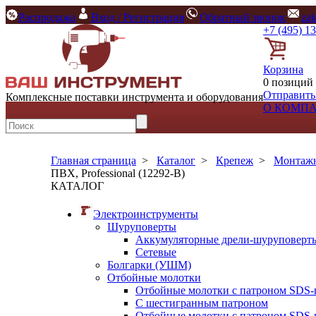
Распродажа
Вход / Регистрация
Обратный звонок
za
+7 (495) 1
Корзина
0 позиций 
Отправить
Комплексные поставки инструмента и оборудования
О КОМП
Главная страница
>
Каталог
>
Крепеж
>
Монтажн
ПВХ, Professional (12292-B)
КАТАЛОГ
Электроинструменты
Шуруповерты
Аккумуляторные дрели-шуруповерт
Сетевые
Болгарки (УШМ)
Отбойные молотки
Отбойные молотки с патроном SDS-
С шестигранным патроном
Отбойные молотки с патроном SDS-p