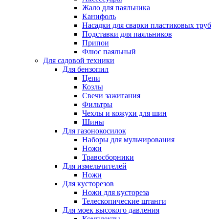
Жало для паяльника
Канифоль
Насадки для сварки пластиковых труб
Подставки для паяльников
Припои
Флюс паяльный
Для садовой техники
Для бензопил
Цепи
Козлы
Свечи зажигания
Фильтры
Чехлы и кожухи для шин
Шины
Для газонокосилок
Наборы для мульчирования
Ножи
Травосборники
Для измельчителей
Ножи
Для кусторезов
Ножи для кустореза
Телескопические штанги
Для моек высокого давления
Комплекты