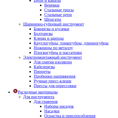
Цепи и канаты
Веревки
Стальные тросы
Стальные цепи
Шпагаты
Шарнирно-губцевый инструмент
Бокорезы и кусачки
Болторезы
Клещи и щипцы
Круглогубцы, тонкогубцы, длинногубцы
Ножницы по металлу
Плоскогубцы и пассатижи
Электромонтажный инструмент
Для снятия изоляции
Кабелерезы
Пинцеты
Пробники напряжения
Ручные пресс-клещи
Прессы для опрессовки
Расходные материалы
Для инструмента
Для граверов
Наборы насадок
Насадки
Оснастка и приспособления