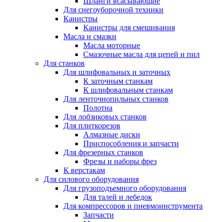
Шланги всасывающие
Для снегоуборочной техники
Канистры
Канистры для смешивания
Масла и смазки
Масла моторные
Смазочные масла для цепей и пил
Для станков
Для шлифовальных и заточных
К заточным станкам
К шлифовальным станкам
Для ленточнопильных станков
Полотна
Для лобзиковых станков
Для плиткорезов
Алмазные диски
Приспособления и запчасти
Для фрезерных станков
Фрезы и наборы фрез
К верстакам
Для силового оборудования
Для грузоподъемного оборудования
Для талей и лебедок
Для компрессоров и пневмоинструмента
Запчасти