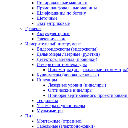
Полировальные машинки
Прямошлифовальные машины
Шлифмашины по бетону
Щеточные
Эксцентриковые
Граверы
Аккумуляторные
Электрические
Измерительный инструмент
Видеоэндоскопы (видеоскопы)
Дальномеры лазерные (рулетки)
Детекторы металла (проводки)
Измерители температуры
Пирометры (инфракрасные термометры
Курвиметры (дорожные колеса)
Нивелиры
Лазерные уровни (нивелиры)
Оптические нивелиры
Приборы вертикального проектировани
Теодолиты
Угломеры и уклономеры
Мультиметры
Пилы
Монтажные (отрезные)
Сабельные (электроножовки)