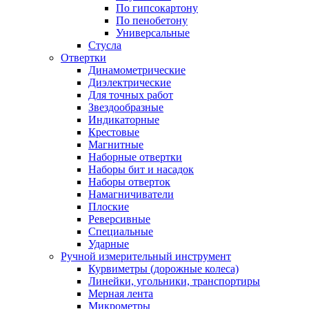
По гипсокартону
По пенобетону
Универсальные
Стусла
Отвертки
Динамометрические
Диэлектрические
Для точных работ
Звездообразные
Индикаторные
Крестовые
Магнитные
Наборные отвертки
Наборы бит и насадок
Наборы отверток
Намагничиватели
Плоские
Реверсивные
Специальные
Ударные
Ручной измерительный инструмент
Курвиметры (дорожные колеса)
Линейки, угольники, транспортиры
Мерная лента
Микрометры