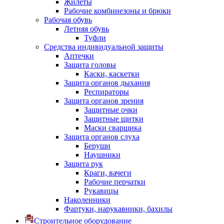
Жилеты
Рабочие комбинезоны и брюки
Рабочая обувь
Летняя обувь
Туфли
Средства индивидуальной защиты
Аптечки
Защита головы
Каски, каскетки
Защита органов дыхания
Респираторы
Защита органов зрения
Защитные очки
Защитные щитки
Маски сварщика
Защита органов слуха
Беруши
Наушники
Защита рук
Краги, вачеги
Рабочие перчатки
Рукавицы
Наколенники
Фартуки, нарукавники, бахилы
Строительное оборудование