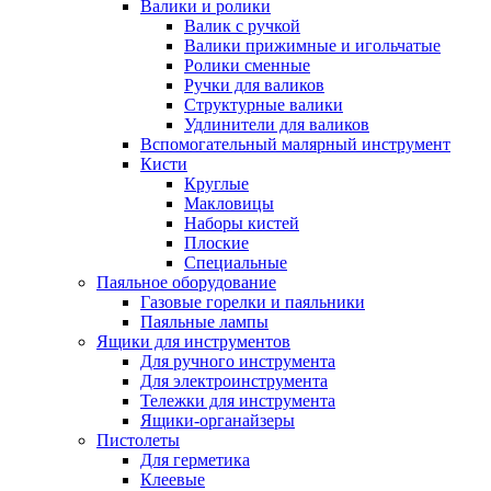
Валики и ролики
Валик с ручкой
Валики прижимные и игольчатые
Ролики сменные
Ручки для валиков
Структурные валики
Удлинители для валиков
Вспомогательный малярный инструмент
Кисти
Круглые
Макловицы
Наборы кистей
Плоские
Специальные
Паяльное оборудование
Газовые горелки и паяльники
Паяльные лампы
Ящики для инструментов
Для ручного инструмента
Для электроинструмента
Тележки для инструмента
Ящики-органайзеры
Пистолеты
Для герметика
Клеевые