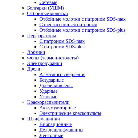
Сетевые
Болгарки (УШМ)
Отбойные молотки
Отбойные молотки с патроном SDS-max
С шестигранным патроном
Отбойные молотки с патроном SDS-plus
Перфораторы
С патроном SDS-max
С патроном SDS-plus
Лобзики
Фены (термопистолеты)
Электрорубанки
Дрели
Алмазного сверления
Безударные
Дрели-миксеры
Ударные
Угловые
Краскораспылители
Аккумуляторные
Электрические краскопульты
Шлифмашинки
Вибрационные
Дельташлифмашины
Ленточные