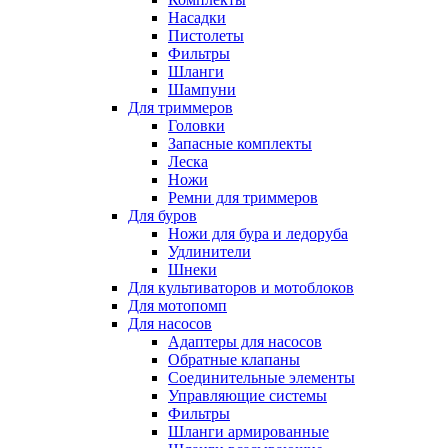
Насадки
Пистолеты
Фильтры
Шланги
Шампуни
Для триммеров
Головки
Запасные комплекты
Леска
Ножи
Ремни для триммеров
Для буров
Ножи для бура и ледоруба
Удлинители
Шнеки
Для культиваторов и мотоблоков
Для мотопомп
Для насосов
Адаптеры для насосов
Обратные клапаны
Соединительные элементы
Управляющие системы
Фильтры
Шланги армированные