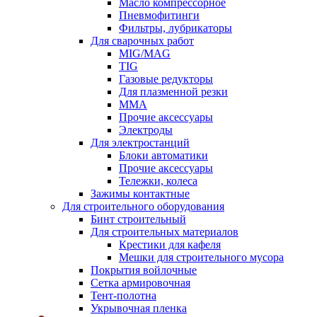
Масло компрессорное
Пневмофитинги
Фильтры, лубрикаторы
Для сварочных работ
MIG/MAG
TIG
Газовые редукторы
Для плазменной резки
ММА
Прочие аксессуары
Электроды
Для электростанций
Блоки автоматики
Прочие аксессуары
Тележки, колеса
Зажимы контактные
Для строительного оборудования
Бинт строительный
Для строительных материалов
Крестики для кафеля
Мешки для строительного мусора
Покрытия войлочные
Сетка армировочная
Тент-полотна
Укрывочная пленка