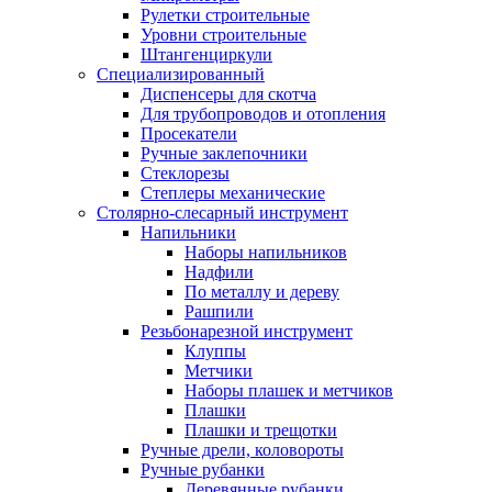
Рулетки строительные
Уровни строительные
Штангенциркули
Специализированный
Диспенсеры для скотча
Для трубопроводов и отопления
Просекатели
Ручные заклепочники
Стеклорезы
Степлеры механические
Столярно-слесарный инструмент
Напильники
Наборы напильников
Надфили
По металлу и дереву
Рашпили
Резьбонарезной инструмент
Клуппы
Метчики
Наборы плашек и метчиков
Плашки
Плашки и трещотки
Ручные дрели, коловороты
Ручные рубанки
Деревянные рубанки