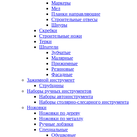
Маркеры
Мел
Планки направляющие
Строительные отвесы
Шнуры
Скребки
Строительные ножи
Терки
Шпатели
Зубчатые
Малярные
Прижимные
Резиновые
Фасадные
Зажимной инструмент
Струбцины
Наборы ручных инструментов
Наборы автоинструмента
Наборы столярно-слесарного инструмента
Ножовки
Ножовки по дереву
Ножовки по металлу
Ручные лобзики
Специальные
Обушковые