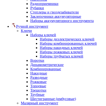
Радиоприемники
Рубанки
Степлеры и гвоздезабиватели
Заклепочники аккумуляторные
Наборы аккумуляторного инструмента
Ручной инструмент
Ключи
Наборы ключей
Наборы диэлектрических ключей
Наборы комбинированных ключей
Наборы накидных ключей
Наборы рожковых ключей
Наборы трубчатых ключей
Воротки
Динамометрические
Комбинированные
Накидные
Разводные
Рожковые
Торцевые
Трещотки
Трубные
Шестигранные (имбусовые)
Малярный инструмент