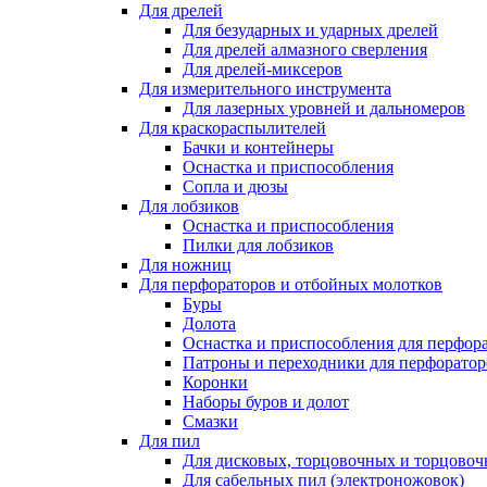
Для дрелей
Для безударных и ударных дрелей
Для дрелей алмазного сверления
Для дрелей-миксеров
Для измерительного инструмента
Для лазерных уровней и дальномеров
Для краскораспылителей
Бачки и контейнеры
Оснастка и приспособления
Сопла и дюзы
Для лобзиков
Оснастка и приспособления
Пилки для лобзиков
Для ножниц
Для перфораторов и отбойных молотков
Буры
Долота
Оснастка и приспособления для перфор
Патроны и переходники для перфоратор
Коронки
Наборы буров и долот
Смазки
Для пил
Для дисковых, торцовочных и торцово
Для сабельных пил (электроножовок)