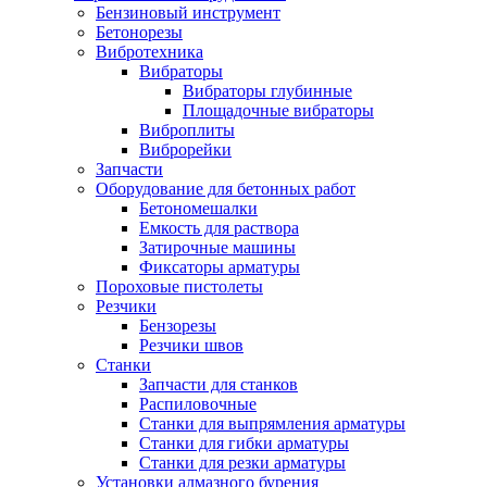
Бензиновый инструмент
Бетонорезы
Вибротехника
Вибраторы
Вибраторы глубинные
Площадочные вибраторы
Виброплиты
Виброрейки
Запчасти
Оборудование для бетонных работ
Бетономешалки
Емкость для раствора
Затирочные машины
Фиксаторы арматуры
Пороховые пистолеты
Резчики
Бензорезы
Резчики швов
Станки
Запчасти для станков
Распиловочные
Станки для выпрямления арматуры
Станки для гибки арматуры
Станки для резки арматуры
Установки алмазного бурения