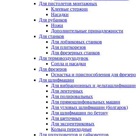
Для пистолетов монтажных
Клеевые стержни
Насадки
Для рубанков
Ножи
Дополнительные принадлежности
Для станков
Для лобзиковых станков
Для плиткорезов
Для фрезерных станков
Для термовоздуходувок
Сопла и насадки
Для фрезеров
Оснастка и приспособления для фрезеро
Для шлифмашин
Для вибрационных и дельташлифмашин
Для ленточных
Для полировальных
Для прямошлифовальных машин
Для угловых шлифмашин (болгарок)
Для шлифмашин по бетону
Для щеточных
Для эксцентриковых
Кольца переходные
Для шуруповертов и гайковертов