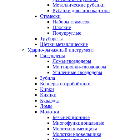
Металлические рубанки
Рубанки для гипсокартона
Стамески
Наборы стамесок
Плоские
Полукруглые
Труборезы
Щетки металлические
Ударно-рычажный инструмент
Гвоздодеры
Ломы-гвоздодеры
Монтировки-гвоздодеры
Усиленные гвоздодеры
Зубила
Кернеры и пробойники
Кирки
Киянки
Кувалды
Ломы
Молотки
Безынерционные
Многофункциональные
Молотки каменщика
Молотки кровельщика
Молотки-топоры