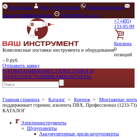
Распродажа
Вход / Регистрация
Обратный звонок
zakaz@vashinstrument.ru
9:00-18:00 (пн.-пт.)
+7 (495)
133-95-99
Корзина
0
Комплексные поставки инструмента и оборудования
позиций
– 0 руб.
Отправить заявку
О КОМПАНИИ
НОВОСТИ
ДОСТАВКА И
ОПЛАТА
ПОСТАВЩИКАМ
КОНТАКТЫ
Главная страница
>
Каталог
>
Крепеж
>
Монтажные ленты
поддерживает горение, изолента ПВХ, Профессионал (1233-73)
КАТАЛОГ
Электроинструменты
Шуруповерты
Аккумуляторные дрели-шуруповерты