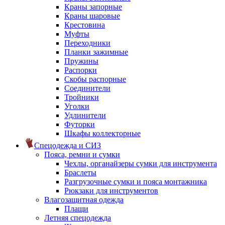
Краны запорные
Краны шаровые
Крестовина
Муфты
Переходники
Планки зажимные
Пружины
Распорки
Скобы распорные
Соединители
Тройники
Уголки
Удлинители
Футорки
Шкафы коллекторные
Спецодежда и СИЗ
Пояса, ремни и сумки
Чехлы, органайзеры сумки для инструмента
Браслеты
Разгрузочные сумки и пояса монтажника
Рюкзаки для инструментов
Влагозащитная одежда
Плащи
Летняя спецодежда