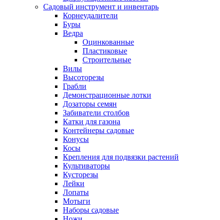
Садовый инструмент и инвентарь
Корнеудалители
Буры
Ведра
Оцинкованные
Пластиковые
Строительные
Вилы
Высоторезы
Грабли
Демонстрационные лотки
Дозаторы семян
Забиватели столбов
Катки для газона
Контейнеры садовые
Конусы
Косы
Крепления для подвязки растений
Культиваторы
Кусторезы
Лейки
Лопаты
Мотыги
Наборы садовые
Ножи