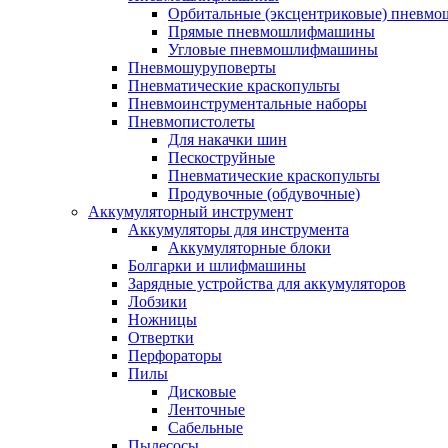
Орбитальные (эксцентриковые) пнев
Прямые пневмошлифмашины
Угловые пневмошлифмашины
Пневмошуруповерты
Пневматические краскопульты
Пневмоинструментальные наборы
Пневмопистолеты
Для накачки шин
Пескоструйные
Пневматические краскопульты
Продувочные (обдувочные)
Аккумуляторный инструмент
Аккумуляторы для инструмента
Аккумуляторные блоки
Болгарки и шлифмашины
Зарядные устройства для аккумуляторов
Лобзики
Ножницы
Отвертки
Перфораторы
Пилы
Дисковые
Ленточные
Сабельные
Пылесосы