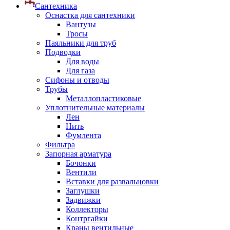
Сантехника
Оснастка для сантехники
Вантузы
Тросы
Паяльники для труб
Подводки
Для воды
Для газа
Сифоны и отводы
Трубы
Металлопластиковые
Уплотнительные материалы
Лен
Нить
Фумлента
Фильтра
Запорная арматура
Бочонки
Вентили
Вставки для развальцовки
Заглушки
Задвижки
Коллекторы
Контргайки
Краны вентильные