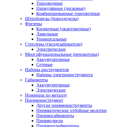
Торцовочные
Циркулярные (дисковые)
Комбинированные торцовочные
Штроборезы (бороздоделы)
Фрезеры
Кромочные (окантовочные)
Ламельные
Универсальные
Степлеры (гвоздезабиватели)
Электрические
Многофункциональные (реноваторы)
Аккумуляторные
Сетевые
Наборы инструментов
Наборы электроинструмента
Гайковерты
Аккумуляторные
Электрические
Ножницы по металлу
Пневмоинструмент
Другие пневмоинструменты
Пневматические отбойные молотки
Пневмогайковерты
Пневмодрели
Пневмошлифмашины