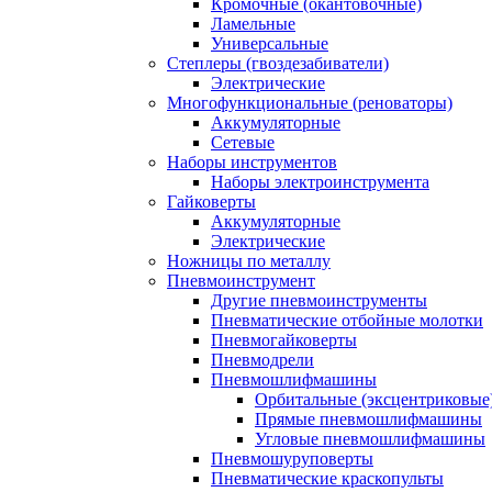
Кромочные (окантовочные)
Ламельные
Универсальные
Степлеры (гвоздезабиватели)
Электрические
Многофункциональные (реноваторы)
Аккумуляторные
Сетевые
Наборы инструментов
Наборы электроинструмента
Гайковерты
Аккумуляторные
Электрические
Ножницы по металлу
Пневмоинструмент
Другие пневмоинструменты
Пневматические отбойные молотки
Пневмогайковерты
Пневмодрели
Пневмошлифмашины
Орбитальные (эксцентриковы
Прямые пневмошлифмашины
Угловые пневмошлифмашины
Пневмошуруповерты
Пневматические краскопульты