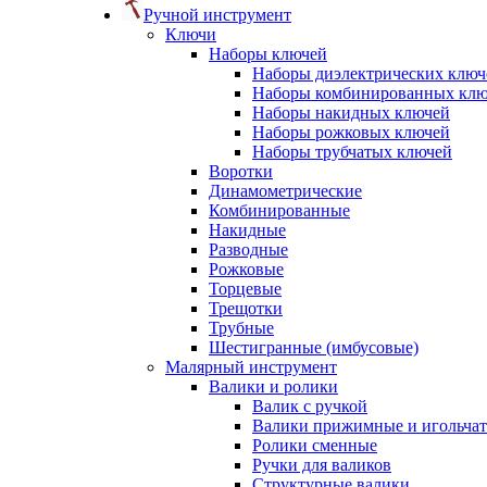
Ручной инструмент
Ключи
Наборы ключей
Наборы диэлектрических ключ
Наборы комбинированных кл
Наборы накидных ключей
Наборы рожковых ключей
Наборы трубчатых ключей
Воротки
Динамометрические
Комбинированные
Накидные
Разводные
Рожковые
Торцевые
Трещотки
Трубные
Шестигранные (имбусовые)
Малярный инструмент
Валики и ролики
Валик с ручкой
Валики прижимные и игольча
Ролики сменные
Ручки для валиков
Структурные валики