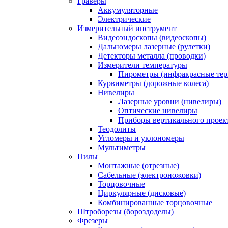
Граверы
Аккумуляторные
Электрические
Измерительный инструмент
Видеоэндоскопы (видеоскопы)
Дальномеры лазерные (рулетки)
Детекторы металла (проводки)
Измерители температуры
Пирометры (инфракрасные те
Курвиметры (дорожные колеса)
Нивелиры
Лазерные уровни (нивелиры)
Оптические нивелиры
Приборы вертикального проек
Теодолиты
Угломеры и уклономеры
Мультиметры
Пилы
Монтажные (отрезные)
Сабельные (электроножовки)
Торцовочные
Циркулярные (дисковые)
Комбинированные торцовочные
Штроборезы (бороздоделы)
Фрезеры