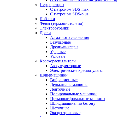
Перфораторы
С патроном SDS-max
С патроном SDS-plus
Лобзики
Фены (термопистолеты)
Электрорубанки
Дрели
Алмазного сверления
Безударные
Дрели-миксеры
Ударные
Угловые
Краскораспылители
Аккумуляторные
Электрические краскопульты
Шлифмашинки
Вибрационные
Дельташлифмашины
Ленточные
Полировальные машинки
Прямошлифовальные машины
Шлифмашины по бетону
Щеточные
Эксцентриковые