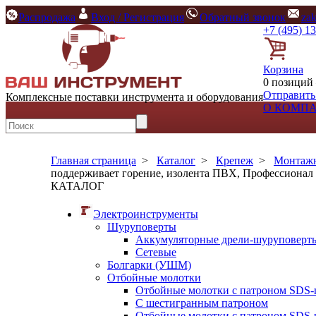
Распродажа
Вход / Регистрация
Обратный звонок
za
+7 (495) 1
Корзина
0 позиций 
Отправить
Комплексные поставки инструмента и оборудования
О КОМП
Главная страница
>
Каталог
>
Крепеж
>
Монтажн
поддерживает горение, изолента ПВХ, Профессионал 
КАТАЛОГ
Электроинструменты
Шуруповерты
Аккумуляторные дрели-шуруповерт
Сетевые
Болгарки (УШМ)
Отбойные молотки
Отбойные молотки с патроном SDS-
С шестигранным патроном
Отбойные молотки с патроном SDS-p