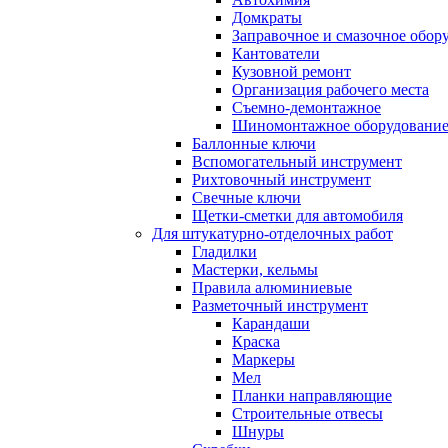
Домкраты
Заправочное и смазочное обор
Кантователи
Кузовной ремонт
Организация рабочего места
Съемно-демонтажное
Шиномонтажное оборудовани
Баллонные ключи
Вспомогательный инструмент
Рихтовочный инструмент
Свечные ключи
Щетки-сметки для автомобиля
Для штукатурно-отделочных работ
Гладилки
Мастерки, кельмы
Правила алюминиевые
Разметочный инструмент
Карандаши
Краска
Маркеры
Мел
Планки направляющие
Строительные отвесы
Шнуры