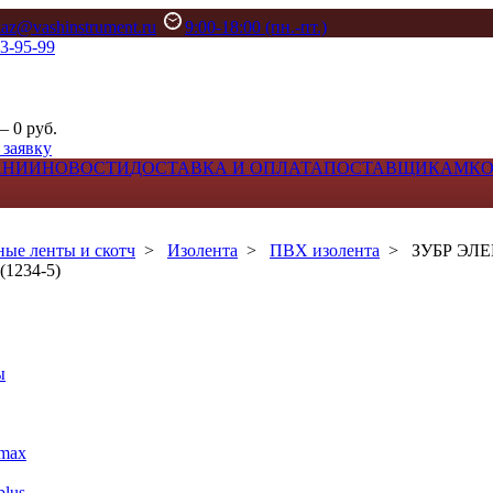
kaz@vashinstrument.ru
9:00-18:00 (пн.-пт.)
33-95-99
– 0 руб.
 заявку
АНИИ
НОВОСТИ
ДОСТАВКА И ОПЛАТА
ПОСТАВЩИКАМ
К
ые ленты и скотч
>
Изолента
>
ПВХ изолента
>
ЗУБР ЭЛЕК
(1234-5)
ы
max
lus