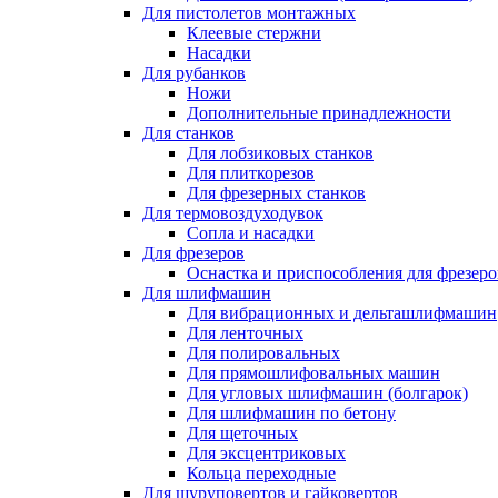
Для пистолетов монтажных
Клеевые стержни
Насадки
Для рубанков
Ножи
Дополнительные принадлежности
Для станков
Для лобзиковых станков
Для плиткорезов
Для фрезерных станков
Для термовоздуходувок
Сопла и насадки
Для фрезеров
Оснастка и приспособления для фрезеро
Для шлифмашин
Для вибрационных и дельташлифмашин
Для ленточных
Для полировальных
Для прямошлифовальных машин
Для угловых шлифмашин (болгарок)
Для шлифмашин по бетону
Для щеточных
Для эксцентриковых
Кольца переходные
Для шуруповертов и гайковертов