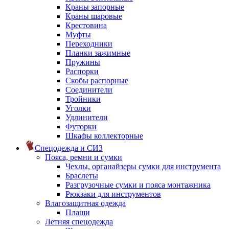
Краны запорные
Краны шаровые
Крестовина
Муфты
Переходники
Планки зажимные
Пружины
Распорки
Скобы распорные
Соединители
Тройники
Уголки
Удлинители
Футорки
Шкафы коллекторные
Спецодежда и СИЗ
Пояса, ремни и сумки
Чехлы, органайзеры сумки для инструмента
Браслеты
Разгрузочные сумки и пояса монтажника
Рюкзаки для инструментов
Влагозащитная одежда
Плащи
Летняя спецодежда