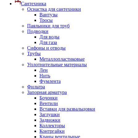
Сантехника
Оснастка для сантехники
Вантузы
Тросы
Паяльники для труб
Подводки
Для воды
Для газа
Сифоны и отводы
Трубы
Металлопластиковые
Уплотнительные материалы
Лен
Нить
Фумлента
Фильтра
Запорная арматура
Бочонки
Вентили
Вставки для развальцовки
Заглушки
Задвижки
Коллекторы
Контргайки
Краны вентильные