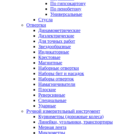
По гипсокартону
По пенобетону
Универсальные
Стусла
Отвертки
Динамометрические
Диэлектрические
Для точных работ
Звездообразные
Индикаторные
Крестовые
Магнитные
Наборные отвертки
Наборы бит и насадок
Наборы отверток
Намагничиватели
Плоские
Реверсивные
Специальные
Ударные
Ручной измерительный инструмент
Курвиметры (дорожные колеса)
Линейки, угольники, транспортиры
Мерная лента
Микрометры