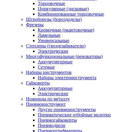
Торцовочные
Циркулярные (дисковые)
Комбинированные торцовочные
Штроборезы (бороздоделы)
Фрезеры
Кромочные (окантовочные)
Ламельные
Универсальные
Степлеры (гвоздезабиватели)
Электрические
Многофункциональные (реноваторы)
Аккумуляторные
Сетевые
Наборы инструментов
Наборы электроинструмента
Гайковерты
Аккумуляторные
Электрические
Ножницы по металлу
Пневмоинструмент
Другие пневмоинструменты
Пневматические отбойные молотки
Пневмогайковерты
Пневмодрели
Пневмошлифмашины