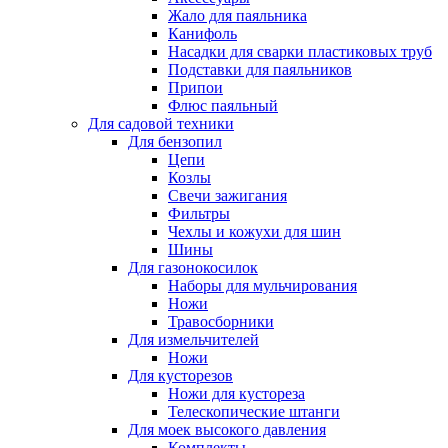
Жало для паяльника
Канифоль
Насадки для сварки пластиковых труб
Подставки для паяльников
Припои
Флюс паяльный
Для садовой техники
Для бензопил
Цепи
Козлы
Свечи зажигания
Фильтры
Чехлы и кожухи для шин
Шины
Для газонокосилок
Наборы для мульчирования
Ножи
Травосборники
Для измельчителей
Ножи
Для кусторезов
Ножи для кустореза
Телескопические штанги
Для моек высокого давления
Комплекты