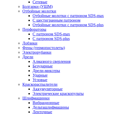
Сетевые
Болгарки (УШМ)
Отбойные молотки
Отбойные молотки с патроном SDS-max
С шестигранным патроном
Отбойные молотки с патроном SDS-plus
Перфораторы
С патроном SDS-max
С патроном SDS-plus
Лобзики
Фены (термопистолеты)
Электрорубанки
Дрели
Алмазного сверления
Безударные
Дрели-миксеры
Ударные
Угловые
Краскораспылители
Аккумуляторные
Электрические краскопульты
Шлифмашинки
Вибрационные
Дельташлифмашины
Ленточные