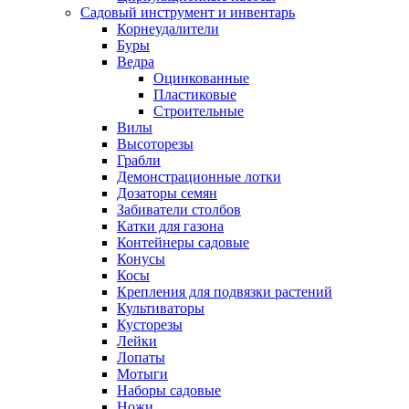
Садовый инструмент и инвентарь
Корнеудалители
Буры
Ведра
Оцинкованные
Пластиковые
Строительные
Вилы
Высоторезы
Грабли
Демонстрационные лотки
Дозаторы семян
Забиватели столбов
Катки для газона
Контейнеры садовые
Конусы
Косы
Крепления для подвязки растений
Культиваторы
Кусторезы
Лейки
Лопаты
Мотыги
Наборы садовые
Ножи