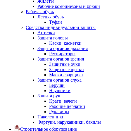
Жилеты
Рабочие комбинезоны и брюки
Рабочая обувь
Летняя обувь
Туфли
Средства индивидуальной защиты
Аптечки
Защита головы
Каски, каскетки
Защита органов дыхания
Респираторы
Защита органов зрения
Защитные очки
Защитные щитки
Маски сварщика
Защита органов слуха
Беруши
Наушники
Защита рук
Краги, вачеги
Рабочие перчатки
Рукавицы
Наколенники
Фартуки, нарукавники, бахилы
Строительное оборудование