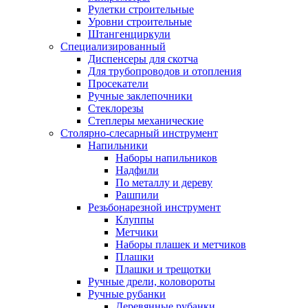
Рулетки строительные
Уровни строительные
Штангенциркули
Специализированный
Диспенсеры для скотча
Для трубопроводов и отопления
Просекатели
Ручные заклепочники
Стеклорезы
Степлеры механические
Столярно-слесарный инструмент
Напильники
Наборы напильников
Надфили
По металлу и дереву
Рашпили
Резьбонарезной инструмент
Клуппы
Метчики
Наборы плашек и метчиков
Плашки
Плашки и трещотки
Ручные дрели, коловороты
Ручные рубанки
Деревянные рубанки