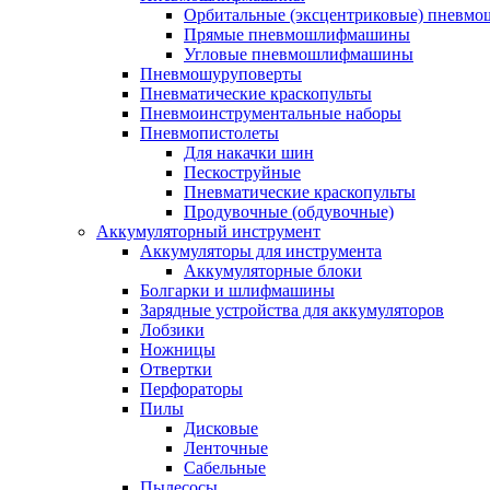
Орбитальные (эксцентриковые) пнев
Прямые пневмошлифмашины
Угловые пневмошлифмашины
Пневмошуруповерты
Пневматические краскопульты
Пневмоинструментальные наборы
Пневмопистолеты
Для накачки шин
Пескоструйные
Пневматические краскопульты
Продувочные (обдувочные)
Аккумуляторный инструмент
Аккумуляторы для инструмента
Аккумуляторные блоки
Болгарки и шлифмашины
Зарядные устройства для аккумуляторов
Лобзики
Ножницы
Отвертки
Перфораторы
Пилы
Дисковые
Ленточные
Сабельные
Пылесосы