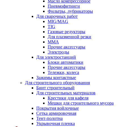
Масло компрессорное
Пневмофитинги
Фильтры, лубрикаторы
Для сварочных работ
MIG/MAG
TIG
Газовые редукторы
Для плазменной резки
ММА
Прочие аксессуары
Электроды
Для электростанций
Блоки автоматики
Прочие аксессуары
Тележки, колеса
Зажимы контактные
Для строительного оборудования
Бинт строительный
Для строительных материалов
Крестики для кафеля
Мешки для строительного мусора
Покрытия войлочные
Сетка армировочная
Тент-полотна
Укрывочная пленка