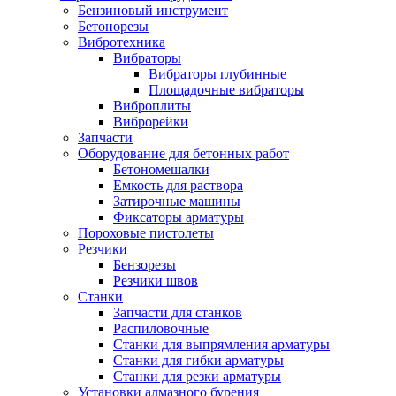
Бензиновый инструмент
Бетонорезы
Вибротехника
Вибраторы
Вибраторы глубинные
Площадочные вибраторы
Виброплиты
Виброрейки
Запчасти
Оборудование для бетонных работ
Бетономешалки
Емкость для раствора
Затирочные машины
Фиксаторы арматуры
Пороховые пистолеты
Резчики
Бензорезы
Резчики швов
Станки
Запчасти для станков
Распиловочные
Станки для выпрямления арматуры
Станки для гибки арматуры
Станки для резки арматуры
Установки алмазного бурения