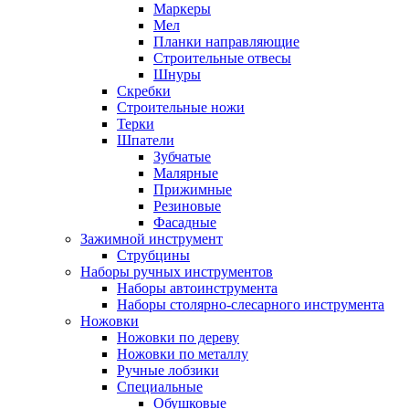
Маркеры
Мел
Планки направляющие
Строительные отвесы
Шнуры
Скребки
Строительные ножи
Терки
Шпатели
Зубчатые
Малярные
Прижимные
Резиновые
Фасадные
Зажимной инструмент
Струбцины
Наборы ручных инструментов
Наборы автоинструмента
Наборы столярно-слесарного инструмента
Ножовки
Ножовки по дереву
Ножовки по металлу
Ручные лобзики
Специальные
Обушковые