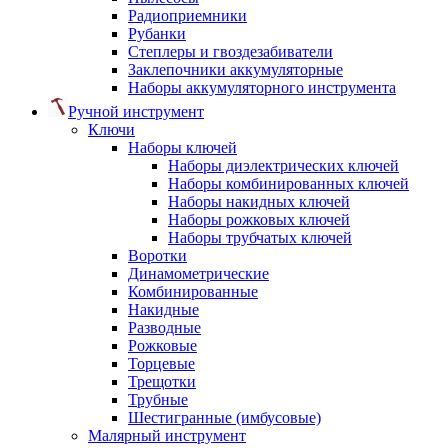
Радиоприемники
Рубанки
Степлеры и гвоздезабиватели
Заклепочники аккумуляторные
Наборы аккумуляторного инструмента
Ручной инструмент
Ключи
Наборы ключей
Наборы диэлектрических ключей
Наборы комбинированных ключей
Наборы накидных ключей
Наборы рожковых ключей
Наборы трубчатых ключей
Воротки
Динамометрические
Комбинированные
Накидные
Разводные
Рожковые
Торцевые
Трещотки
Трубные
Шестигранные (имбусовые)
Малярный инструмент