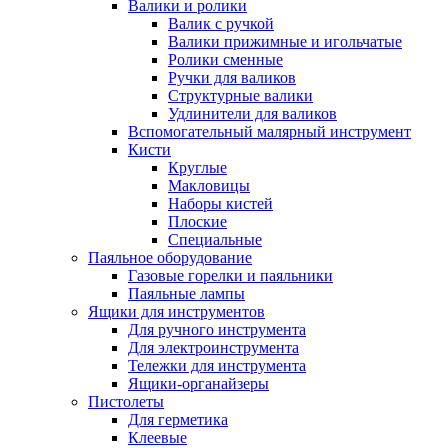
Валики и ролики
Валик с ручкой
Валики прижимные и игольчатые
Ролики сменные
Ручки для валиков
Структурные валики
Удлинители для валиков
Вспомогательный малярный инструмент
Кисти
Круглые
Макловицы
Наборы кистей
Плоские
Специальные
Паяльное оборудование
Газовые горелки и паяльники
Паяльные лампы
Ящики для инструментов
Для ручного инструмента
Для электроинструмента
Тележки для инструмента
Ящики-органайзеры
Пистолеты
Для герметика
Клеевые