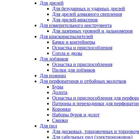
Для дрелей
Для безударных и ударных дрелей
Для дрелей алмазного сверления
Для дрелей-миксеров
Для измерительного инструмента
Для лазерных уровней и дальномеров
Для краскораспылителей
Бачки и контейнеры
Оснастка и приспособления
Сопла и дюзы
Для лобзиков
Оснастка и приспособления
Пилки для лобзиков
Для ножниц
Для перфораторов и отбойных молотков
Буры
Долота
Оснастка и приспособления для перфор
Патроны и переходники для перфоратор
Коронки
Наборы буров и долот
Смазки
Для пил
Для дисковых, торцовочных и торцово
Для сабельных пил (электроножовок)