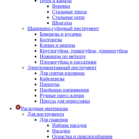
Цепи и канаты
Веревки
Стальные тросы
Стальные цепи
Шпагаты
Шарнирно-губцевый инструмент
Бокорезы и кусачки
Болторезы
Клещи и щипцы
Круглогубцы, тонкогубцы, длинногубцы
Ножницы по металлу
Плоскогубцы и пассатижи
Электромонтажный инструмент
Для снятия изоляции
Кабелерезы
Пинцеты
Пробники напряжения
Ручные пресс-клещи
Прессы для опрессовки
Расходные материалы
Для инструмента
Для граверов
Наборы насадок
Насадки
Оснастка и приспособления