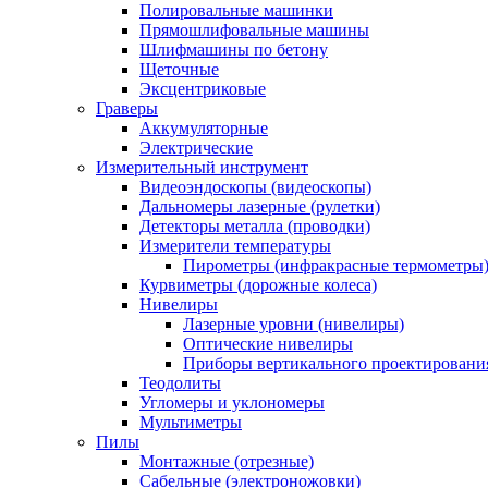
Полировальные машинки
Прямошлифовальные машины
Шлифмашины по бетону
Щеточные
Эксцентриковые
Граверы
Аккумуляторные
Электрические
Измерительный инструмент
Видеоэндоскопы (видеоскопы)
Дальномеры лазерные (рулетки)
Детекторы металла (проводки)
Измерители температуры
Пирометры (инфракрасные термометры
Курвиметры (дорожные колеса)
Нивелиры
Лазерные уровни (нивелиры)
Оптические нивелиры
Приборы вертикального проектировани
Теодолиты
Угломеры и уклономеры
Мультиметры
Пилы
Монтажные (отрезные)
Сабельные (электроножовки)