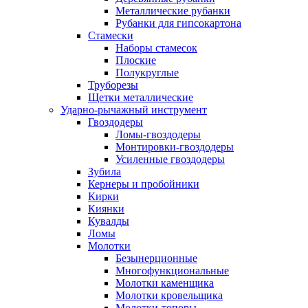
Металлические рубанки
Рубанки для гипсокартона
Стамески
Наборы стамесок
Плоские
Полукруглые
Труборезы
Щетки металлические
Ударно-рычажный инструмент
Гвоздодеры
Ломы-гвоздодеры
Монтировки-гвоздодеры
Усиленные гвоздодеры
Зубила
Кернеры и пробойники
Кирки
Киянки
Кувалды
Ломы
Молотки
Безынерционные
Многофункциональные
Молотки каменщика
Молотки кровельщика
Молотки-топоры