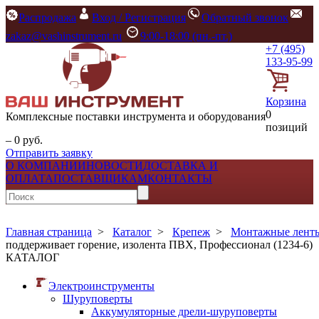
Распродажа
Вход / Регистрация
Обратный звонок
zakaz@vashinstrument.ru
9:00-18:00 (пн.-пт.)
+7 (495)
133-95-99
Корзина
0
Комплексные поставки инструмента и оборудования
позиций
– 0 руб.
Отправить заявку
О КОМПАНИИ
НОВОСТИ
ДОСТАВКА И
ОПЛАТА
ПОСТАВЩИКАМ
КОНТАКТЫ
Главная страница
>
Каталог
>
Крепеж
>
Монтажные ленты
поддерживает горение, изолента ПВХ, Профессионал (1234-6)
КАТАЛОГ
Электроинструменты
Шуруповерты
Аккумуляторные дрели-шуруповерты