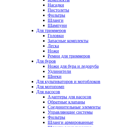
Насадки
Пистолеты
Фильтры
Шланги
Шампуни
Для триммеров
Головки
Запасные комплекты
Леска
Ножи
Ремни для триммеров
Для буров
Ножи для бура и ледоруба
Удлинители
Шнеки
Для культиваторов и мотоблоков
Для мотопомп
Для насосов
Адаптеры для насосов
Обратные клапаны
Соединительные элементы
Управляющие системы
Фильтры
Шланги армированные