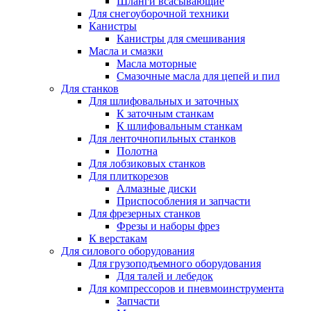
Шланги всасывающие
Для снегоуборочной техники
Канистры
Канистры для смешивания
Масла и смазки
Масла моторные
Смазочные масла для цепей и пил
Для станков
Для шлифовальных и заточных
К заточным станкам
К шлифовальным станкам
Для ленточнопильных станков
Полотна
Для лобзиковых станков
Для плиткорезов
Алмазные диски
Приспособления и запчасти
Для фрезерных станков
Фрезы и наборы фрез
К верстакам
Для силового оборудования
Для грузоподъемного оборудования
Для талей и лебедок
Для компрессоров и пневмоинструмента
Запчасти