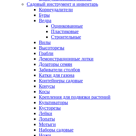
Садовый инструмент и инвентарь
Корнеудалители
Буры
Ведра
Оцинкованные
Пластиковые
Строительные
Вилы
Высоторезы
Грабли
Демонстрационные лотки
Дозаторы семян
Забиватели столбов
Катки для газона
Контейнеры садовые
Конусы
Косы
Крепления для подвязки растений
Культиваторы
Кусторезы
Лейки
Лопаты
Мотыги
Наборы садовые
Ножи