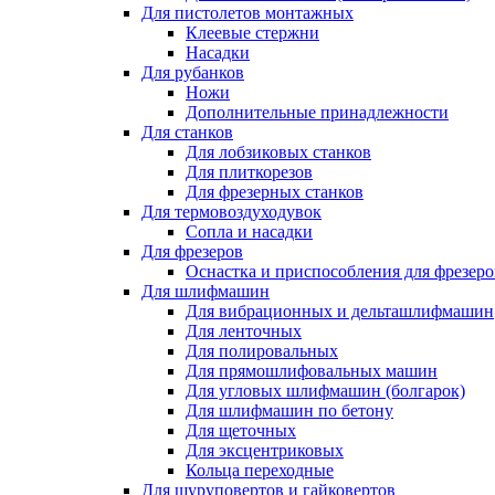
Для пистолетов монтажных
Клеевые стержни
Насадки
Для рубанков
Ножи
Дополнительные принадлежности
Для станков
Для лобзиковых станков
Для плиткорезов
Для фрезерных станков
Для термовоздуходувок
Сопла и насадки
Для фрезеров
Оснастка и приспособления для фрезеро
Для шлифмашин
Для вибрационных и дельташлифмашин
Для ленточных
Для полировальных
Для прямошлифовальных машин
Для угловых шлифмашин (болгарок)
Для шлифмашин по бетону
Для щеточных
Для эксцентриковых
Кольца переходные
Для шуруповертов и гайковертов