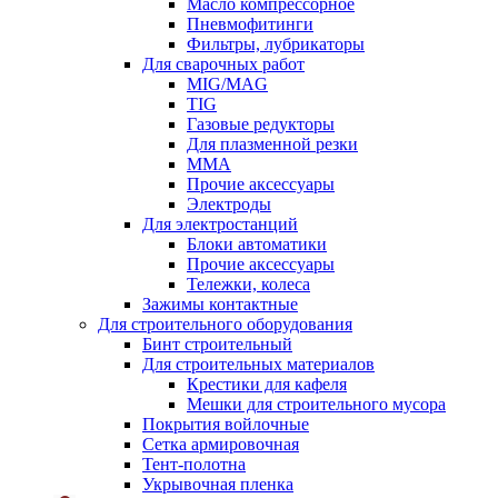
Масло компрессорное
Пневмофитинги
Фильтры, лубрикаторы
Для сварочных работ
MIG/MAG
TIG
Газовые редукторы
Для плазменной резки
ММА
Прочие аксессуары
Электроды
Для электростанций
Блоки автоматики
Прочие аксессуары
Тележки, колеса
Зажимы контактные
Для строительного оборудования
Бинт строительный
Для строительных материалов
Крестики для кафеля
Мешки для строительного мусора
Покрытия войлочные
Сетка армировочная
Тент-полотна
Укрывочная пленка