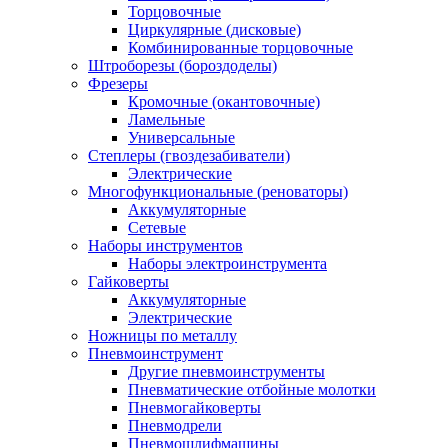
Торцовочные
Циркулярные (дисковые)
Комбинированные торцовочные
Штроборезы (бороздоделы)
Фрезеры
Кромочные (окантовочные)
Ламельные
Универсальные
Степлеры (гвоздезабиватели)
Электрические
Многофункциональные (реноваторы)
Аккумуляторные
Сетевые
Наборы инструментов
Наборы электроинструмента
Гайковерты
Аккумуляторные
Электрические
Ножницы по металлу
Пневмоинструмент
Другие пневмоинструменты
Пневматические отбойные молотки
Пневмогайковерты
Пневмодрели
Пневмошлифмашины