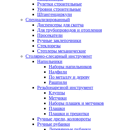
Рулетки строительные
Уровни строительные
Штангенциркули
Специализированный
Диспенсеры для скотча
Для трубопроводов и отопления
Просекатели
Ручные заклепочники
Стеклорезы
Степлеры механические
Столярно-слесарный инструмент
Напильники
Наборы напильников
Надфили
По металлу и дереву
Рашпили
Резьбонарезной инструмент
Клуппы
Метчики
Наборы плашек и метчиков
Плашки
Плашки и трещотки
Ручные дрели, коловороты
Ручные рубанки
Деревянные рубанки