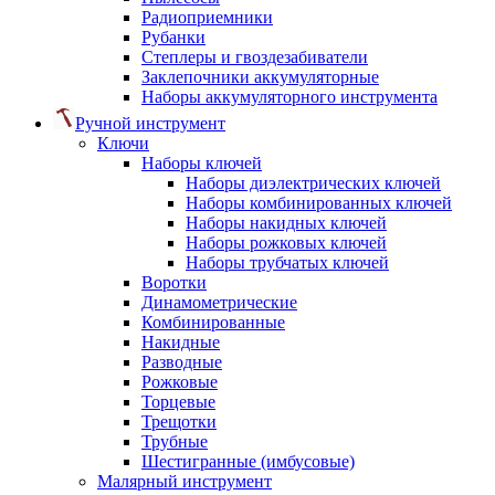
Радиоприемники
Рубанки
Степлеры и гвоздезабиватели
Заклепочники аккумуляторные
Наборы аккумуляторного инструмента
Ручной инструмент
Ключи
Наборы ключей
Наборы диэлектрических ключей
Наборы комбинированных ключей
Наборы накидных ключей
Наборы рожковых ключей
Наборы трубчатых ключей
Воротки
Динамометрические
Комбинированные
Накидные
Разводные
Рожковые
Торцевые
Трещотки
Трубные
Шестигранные (имбусовые)
Малярный инструмент