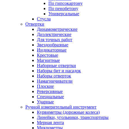
По гипсокартону
По пенобетону
Универсальные
Стусла
Отвертки
Динамометрические
Диэлектрические
Для точных работ
Звездообразные
Индикаторные
Крестовые
Магнитные
Наборные отвертки
Наборы бит и насадок
Наборы отверток
Намагничиватели
Плоские
Реверсивные
Специальные
Ударные
Ручной измерительный инструмент
Курвиметры (дорожные колеса)
Линейки, угольники, транспортиры
Мерная лента
Микрометры