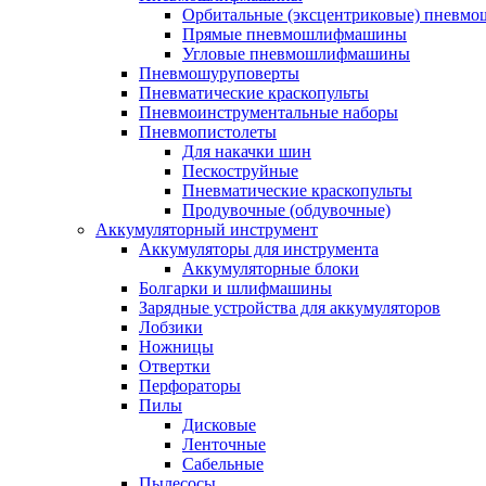
Орбитальные (эксцентриковые) пнев
Прямые пневмошлифмашины
Угловые пневмошлифмашины
Пневмошуруповерты
Пневматические краскопульты
Пневмоинструментальные наборы
Пневмопистолеты
Для накачки шин
Пескоструйные
Пневматические краскопульты
Продувочные (обдувочные)
Аккумуляторный инструмент
Аккумуляторы для инструмента
Аккумуляторные блоки
Болгарки и шлифмашины
Зарядные устройства для аккумуляторов
Лобзики
Ножницы
Отвертки
Перфораторы
Пилы
Дисковые
Ленточные
Сабельные
Пылесосы