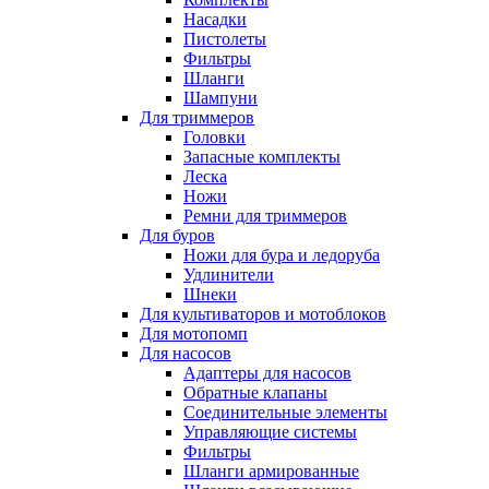
Насадки
Пистолеты
Фильтры
Шланги
Шампуни
Для триммеров
Головки
Запасные комплекты
Леска
Ножи
Ремни для триммеров
Для буров
Ножи для бура и ледоруба
Удлинители
Шнеки
Для культиваторов и мотоблоков
Для мотопомп
Для насосов
Адаптеры для насосов
Обратные клапаны
Соединительные элементы
Управляющие системы
Фильтры
Шланги армированные