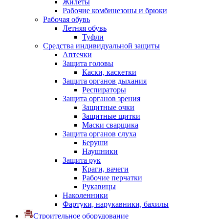
Жилеты
Рабочие комбинезоны и брюки
Рабочая обувь
Летняя обувь
Туфли
Средства индивидуальной защиты
Аптечки
Защита головы
Каски, каскетки
Защита органов дыхания
Респираторы
Защита органов зрения
Защитные очки
Защитные щитки
Маски сварщика
Защита органов слуха
Беруши
Наушники
Защита рук
Краги, вачеги
Рабочие перчатки
Рукавицы
Наколенники
Фартуки, нарукавники, бахилы
Строительное оборудование