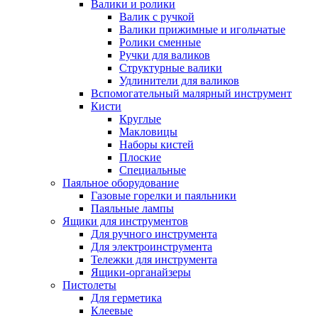
Валики и ролики
Валик с ручкой
Валики прижимные и игольчатые
Ролики сменные
Ручки для валиков
Структурные валики
Удлинители для валиков
Вспомогательный малярный инструмент
Кисти
Круглые
Макловицы
Наборы кистей
Плоские
Специальные
Паяльное оборудование
Газовые горелки и паяльники
Паяльные лампы
Ящики для инструментов
Для ручного инструмента
Для электроинструмента
Тележки для инструмента
Ящики-органайзеры
Пистолеты
Для герметика
Клеевые