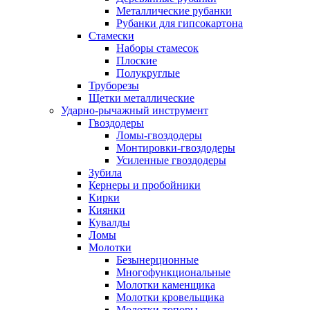
Металлические рубанки
Рубанки для гипсокартона
Стамески
Наборы стамесок
Плоские
Полукруглые
Труборезы
Щетки металлические
Ударно-рычажный инструмент
Гвоздодеры
Ломы-гвоздодеры
Монтировки-гвоздодеры
Усиленные гвоздодеры
Зубила
Кернеры и пробойники
Кирки
Киянки
Кувалды
Ломы
Молотки
Безынерционные
Многофункциональные
Молотки каменщика
Молотки кровельщика
Молотки-топоры