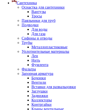
Сантехника
Оснастка для сантехники
Вантузы
Тросы
Паяльники для труб
Подводки
Для воды
Для газа
Сифоны и отводы
Трубы
Металлопластиковые
Уплотнительные материалы
Лен
Нить
Фумлента
Фильтра
Запорная арматура
Бочонки
Вентили
Вставки для развальцовки
Заглушки
Задвижки
Коллекторы
Контргайки
Краны вентильные