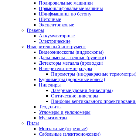
Полировальные машинки
Прямошлифовальные машины
Шлифмашины по бетону
Щеточные
Эксцентриковые
Граверы
Аккумуляторные
Электрические
Измерительный инструмент
Видеоэндоскопы (видеоскопы)
Дальномеры лазерные (рулетки)
Детекторы металла (проводки)
Измерители температуры
Пирометры (инфракрасные термометры
Курвиметры (дорожные колеса)
Нивелиры
Лазерные уровни (нивелиры)
Оптические нивелиры
Приборы вертикального проектировани
Теодолиты
Угломеры и уклономеры
Мультиметры
Пилы
Монтажные (отрезные)
Сабельные (электроножовки)