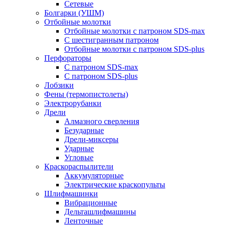
Сетевые
Болгарки (УШМ)
Отбойные молотки
Отбойные молотки с патроном SDS-max
С шестигранным патроном
Отбойные молотки с патроном SDS-plus
Перфораторы
С патроном SDS-max
С патроном SDS-plus
Лобзики
Фены (термопистолеты)
Электрорубанки
Дрели
Алмазного сверления
Безударные
Дрели-миксеры
Ударные
Угловые
Краскораспылители
Аккумуляторные
Электрические краскопульты
Шлифмашинки
Вибрационные
Дельташлифмашины
Ленточные