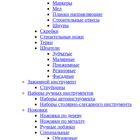
Маркеры
Мел
Планки направляющие
Строительные отвесы
Шнуры
Скребки
Строительные ножи
Терки
Шпатели
Зубчатые
Малярные
Прижимные
Резиновые
Фасадные
Зажимной инструмент
Струбцины
Наборы ручных инструментов
Наборы автоинструмента
Наборы столярно-слесарного инструмента
Ножовки
Ножовки по дереву
Ножовки по металлу
Ручные лобзики
Специальные
Обушковые