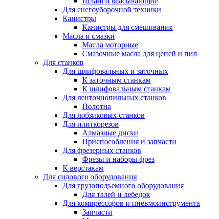
Шланги всасывающие
Для снегоуборочной техники
Канистры
Канистры для смешивания
Масла и смазки
Масла моторные
Смазочные масла для цепей и пил
Для станков
Для шлифовальных и заточных
К заточным станкам
К шлифовальным станкам
Для ленточнопильных станков
Полотна
Для лобзиковых станков
Для плиткорезов
Алмазные диски
Приспособления и запчасти
Для фрезерных станков
Фрезы и наборы фрез
К верстакам
Для силового оборудования
Для грузоподъемного оборудования
Для талей и лебедок
Для компрессоров и пневмоинструмента
Запчасти