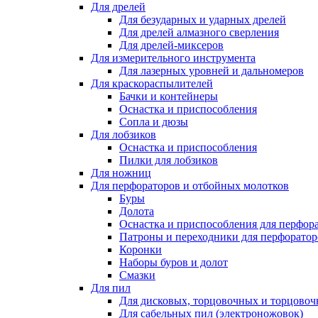
Для дрелей
Для безударных и ударных дрелей
Для дрелей алмазного сверления
Для дрелей-миксеров
Для измерительного инструмента
Для лазерных уровней и дальномеров
Для краскораспылителей
Бачки и контейнеры
Оснастка и приспособления
Сопла и дюзы
Для лобзиков
Оснастка и приспособления
Пилки для лобзиков
Для ножниц
Для перфораторов и отбойных молотков
Буры
Долота
Оснастка и приспособления для перфор
Патроны и переходники для перфоратор
Коронки
Наборы буров и долот
Смазки
Для пил
Для дисковых, торцовочных и торцово
Для сабельных пил (электроножовок)