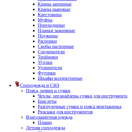
Краны запорные
Краны шаровые
Крестовина
Муфты
Переходники
Планки зажимные
Пружины
Распорки
Скобы распорные
Соединители
Тройники
Уголки
Удлинители
Футорки
Шкафы коллекторные
Спецодежда и СИЗ
Пояса, ремни и сумки
Чехлы, органайзеры сумки для инструмента
Браслеты
Разгрузочные сумки и пояса монтажника
Рюкзаки для инструментов
Влагозащитная одежда
Плащи
Летняя спецодежда