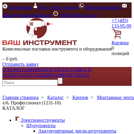
Распродажа
Вход / Регистрация
Обратный звонок
zakaz@vashinstrument.ru
9:00-18:00 (пн.-пт.)
+7 (495)
133-95-99
Корзина
0
Комплексные поставки инструмента и оборудования
позиций
– 0 руб.
Отправить заявку
О КОМПАНИИ
НОВОСТИ
ДОСТАВКА И
ОПЛАТА
ПОСТАВЩИКАМ
КОНТАКТЫ
Главная страница
>
Каталог
>
Крепеж
>
Монтажные ленты
х/б, Профессионал (1231-10)
КАТАЛОГ
Электроинструменты
Шуруповерты
Аккумуляторные дрели-шуруповерты