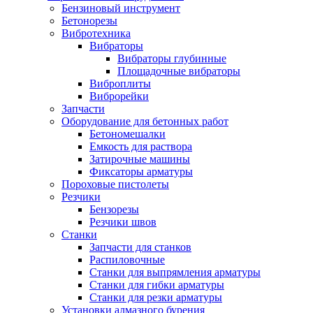
Бензиновый инструмент
Бетонорезы
Вибротехника
Вибраторы
Вибраторы глубинные
Площадочные вибраторы
Виброплиты
Виброрейки
Запчасти
Оборудование для бетонных работ
Бетономешалки
Емкость для раствора
Затирочные машины
Фиксаторы арматуры
Пороховые пистолеты
Резчики
Бензорезы
Резчики швов
Станки
Запчасти для станков
Распиловочные
Станки для выпрямления арматуры
Станки для гибки арматуры
Станки для резки арматуры
Установки алмазного бурения