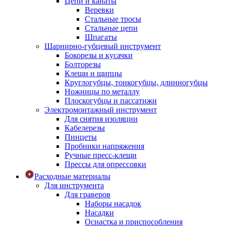
Цепи и канаты
Веревки
Стальные тросы
Стальные цепи
Шпагаты
Шарнирно-губцевый инструмент
Бокорезы и кусачки
Болторезы
Клещи и щипцы
Круглогубцы, тонкогубцы, длинногубцы
Ножницы по металлу
Плоскогубцы и пассатижи
Электромонтажный инструмент
Для снятия изоляции
Кабелерезы
Пинцеты
Пробники напряжения
Ручные пресс-клещи
Прессы для опрессовки
Расходные материалы
Для инструмента
Для граверов
Наборы насадок
Насадки
Оснастка и приспособления