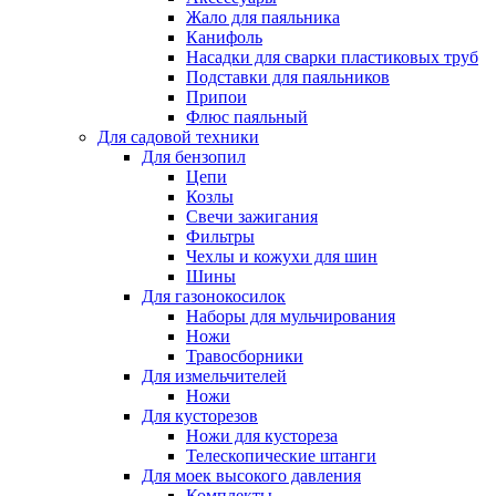
Жало для паяльника
Канифоль
Насадки для сварки пластиковых труб
Подставки для паяльников
Припои
Флюс паяльный
Для садовой техники
Для бензопил
Цепи
Козлы
Свечи зажигания
Фильтры
Чехлы и кожухи для шин
Шины
Для газонокосилок
Наборы для мульчирования
Ножи
Травосборники
Для измельчителей
Ножи
Для кусторезов
Ножи для кустореза
Телескопические штанги
Для моек высокого давления
Комплекты