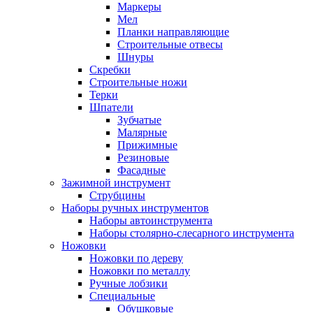
Маркеры
Мел
Планки направляющие
Строительные отвесы
Шнуры
Скребки
Строительные ножи
Терки
Шпатели
Зубчатые
Малярные
Прижимные
Резиновые
Фасадные
Зажимной инструмент
Струбцины
Наборы ручных инструментов
Наборы автоинструмента
Наборы столярно-слесарного инструмента
Ножовки
Ножовки по дереву
Ножовки по металлу
Ручные лобзики
Специальные
Обушковые