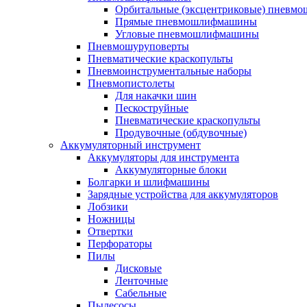
Орбитальные (эксцентриковые) пнев
Прямые пневмошлифмашины
Угловые пневмошлифмашины
Пневмошуруповерты
Пневматические краскопульты
Пневмоинструментальные наборы
Пневмопистолеты
Для накачки шин
Пескоструйные
Пневматические краскопульты
Продувочные (обдувочные)
Аккумуляторный инструмент
Аккумуляторы для инструмента
Аккумуляторные блоки
Болгарки и шлифмашины
Зарядные устройства для аккумуляторов
Лобзики
Ножницы
Отвертки
Перфораторы
Пилы
Дисковые
Ленточные
Сабельные
Пылесосы