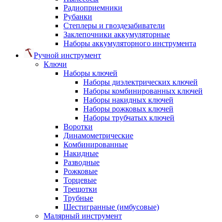
Радиоприемники
Рубанки
Степлеры и гвоздезабиватели
Заклепочники аккумуляторные
Наборы аккумуляторного инструмента
Ручной инструмент
Ключи
Наборы ключей
Наборы диэлектрических ключей
Наборы комбинированных ключей
Наборы накидных ключей
Наборы рожковых ключей
Наборы трубчатых ключей
Воротки
Динамометрические
Комбинированные
Накидные
Разводные
Рожковые
Торцевые
Трещотки
Трубные
Шестигранные (имбусовые)
Малярный инструмент