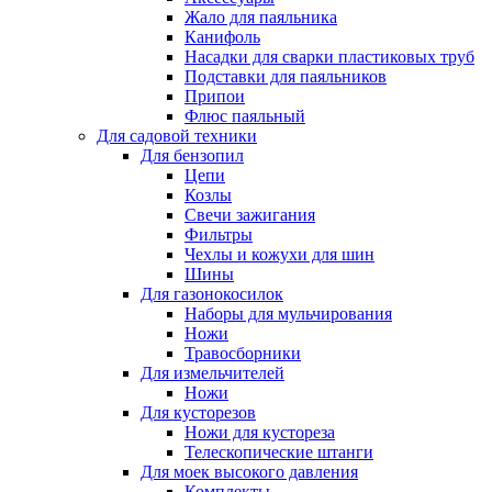
Жало для паяльника
Канифоль
Насадки для сварки пластиковых труб
Подставки для паяльников
Припои
Флюс паяльный
Для садовой техники
Для бензопил
Цепи
Козлы
Свечи зажигания
Фильтры
Чехлы и кожухи для шин
Шины
Для газонокосилок
Наборы для мульчирования
Ножи
Травосборники
Для измельчителей
Ножи
Для кусторезов
Ножи для кустореза
Телескопические штанги
Для моек высокого давления
Комплекты