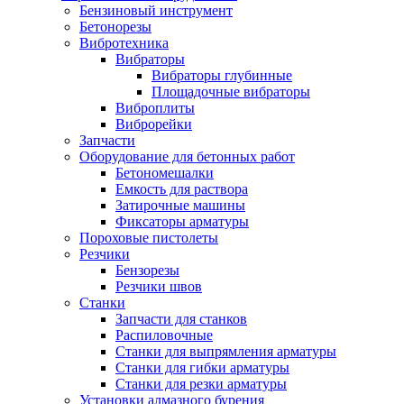
Бензиновый инструмент
Бетонорезы
Вибротехника
Вибраторы
Вибраторы глубинные
Площадочные вибраторы
Виброплиты
Виброрейки
Запчасти
Оборудование для бетонных работ
Бетономешалки
Емкость для раствора
Затирочные машины
Фиксаторы арматуры
Пороховые пистолеты
Резчики
Бензорезы
Резчики швов
Станки
Запчасти для станков
Распиловочные
Станки для выпрямления арматуры
Станки для гибки арматуры
Станки для резки арматуры
Установки алмазного бурения