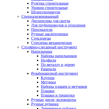
Рулетки строительные
Уровни строительные
Штангенциркули
Специализированный
Диспенсеры для скотча
Для трубопроводов и отопления
Просекатели
Ручные заклепочники
Стеклорезы
Степлеры механические
Столярно-слесарный инструмент
Напильники
Наборы напильников
Надфили
По металлу и дереву
Рашпили
Резьбонарезной инструмент
Клуппы
Метчики
Наборы плашек и метчиков
Плашки
Плашки и трещотки
Ручные дрели, коловороты
Ручные рубанки
Деревянные рубанки