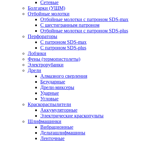
Сетевые
Болгарки (УШМ)
Отбойные молотки
Отбойные молотки с патроном SDS-max
С шестигранным патроном
Отбойные молотки с патроном SDS-plus
Перфораторы
С патроном SDS-max
С патроном SDS-plus
Лобзики
Фены (термопистолеты)
Электрорубанки
Дрели
Алмазного сверления
Безударные
Дрели-миксеры
Ударные
Угловые
Краскораспылители
Аккумуляторные
Электрические краскопульты
Шлифмашинки
Вибрационные
Дельташлифмашины
Ленточные