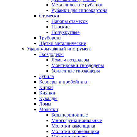
Металлические рубанки
Рубанки для гипсокартона
Стамески
Наборы стамесок
Плоские
Полукруглые
Труборезы
Щетки металлические
Ударно-рычажный инструмент
Гвоздодеры
Ломы-гвоздодеры
Монтировки-гвоздодеры
Усиленные гвоздодеры
Зубила
Кернеры и пробойники
Кирки
Киянки
Кувалды
Ломы
Молотки
Безынерционные
Многофункциональные
Молотки каменщика
Молотки кровельщика
Молотки-топоры