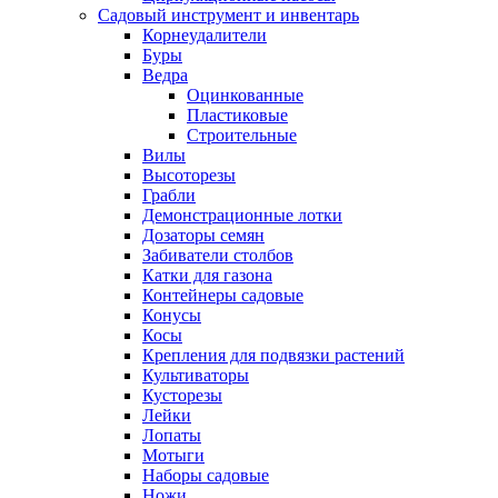
Садовый инструмент и инвентарь
Корнеудалители
Буры
Ведра
Оцинкованные
Пластиковые
Строительные
Вилы
Высоторезы
Грабли
Демонстрационные лотки
Дозаторы семян
Забиватели столбов
Катки для газона
Контейнеры садовые
Конусы
Косы
Крепления для подвязки растений
Культиваторы
Кусторезы
Лейки
Лопаты
Мотыги
Наборы садовые
Ножи