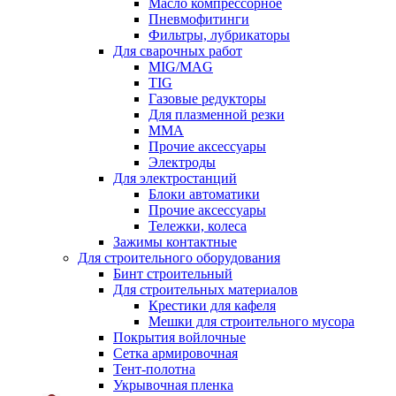
Масло компрессорное
Пневмофитинги
Фильтры, лубрикаторы
Для сварочных работ
MIG/MAG
TIG
Газовые редукторы
Для плазменной резки
ММА
Прочие аксессуары
Электроды
Для электростанций
Блоки автоматики
Прочие аксессуары
Тележки, колеса
Зажимы контактные
Для строительного оборудования
Бинт строительный
Для строительных материалов
Крестики для кафеля
Мешки для строительного мусора
Покрытия войлочные
Сетка армировочная
Тент-полотна
Укрывочная пленка