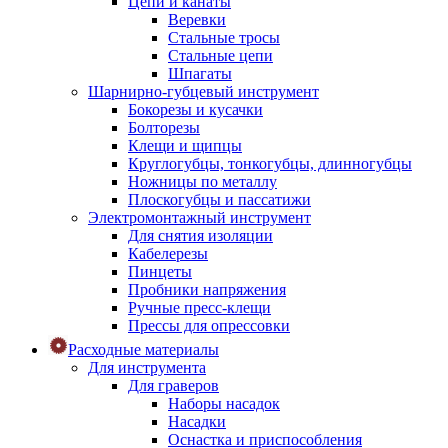
Цепи и канаты
Веревки
Стальные тросы
Стальные цепи
Шпагаты
Шарнирно-губцевый инструмент
Бокорезы и кусачки
Болторезы
Клещи и щипцы
Круглогубцы, тонкогубцы, длинногубцы
Ножницы по металлу
Плоскогубцы и пассатижи
Электромонтажный инструмент
Для снятия изоляции
Кабелерезы
Пинцеты
Пробники напряжения
Ручные пресс-клещи
Прессы для опрессовки
Расходные материалы
Для инструмента
Для граверов
Наборы насадок
Насадки
Оснастка и приспособления