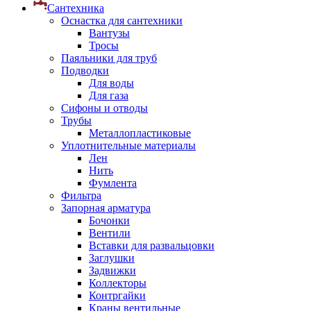
Сантехника
Оснастка для сантехники
Вантузы
Тросы
Паяльники для труб
Подводки
Для воды
Для газа
Сифоны и отводы
Трубы
Металлопластиковые
Уплотнительные материалы
Лен
Нить
Фумлента
Фильтра
Запорная арматура
Бочонки
Вентили
Вставки для развальцовки
Заглушки
Задвижки
Коллекторы
Контргайки
Краны вентильные