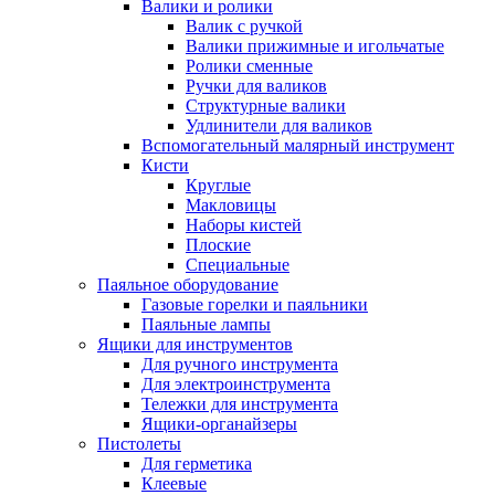
Валики и ролики
Валик с ручкой
Валики прижимные и игольчатые
Ролики сменные
Ручки для валиков
Структурные валики
Удлинители для валиков
Вспомогательный малярный инструмент
Кисти
Круглые
Макловицы
Наборы кистей
Плоские
Специальные
Паяльное оборудование
Газовые горелки и паяльники
Паяльные лампы
Ящики для инструментов
Для ручного инструмента
Для электроинструмента
Тележки для инструмента
Ящики-органайзеры
Пистолеты
Для герметика
Клеевые