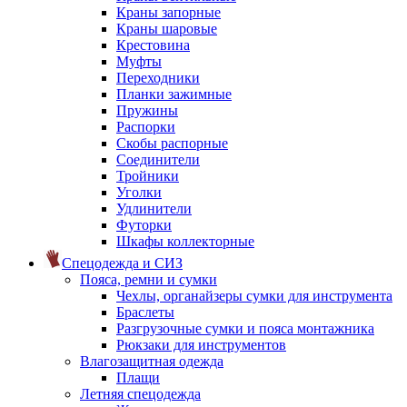
Краны запорные
Краны шаровые
Крестовина
Муфты
Переходники
Планки зажимные
Пружины
Распорки
Скобы распорные
Соединители
Тройники
Уголки
Удлинители
Футорки
Шкафы коллекторные
Спецодежда и СИЗ
Пояса, ремни и сумки
Чехлы, органайзеры сумки для инструмента
Браслеты
Разгрузочные сумки и пояса монтажника
Рюкзаки для инструментов
Влагозащитная одежда
Плащи
Летняя спецодежда