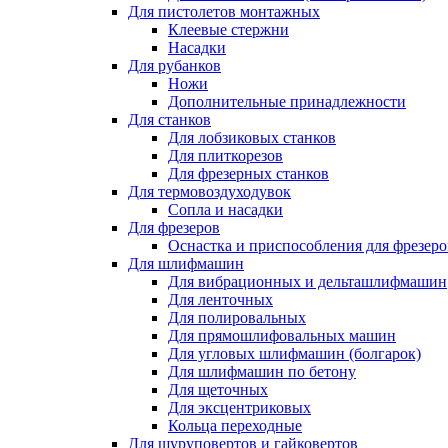
Для пистолетов монтажных
Клеевые стержни
Насадки
Для рубанков
Ножи
Дополнительные принадлежности
Для станков
Для лобзиковых станков
Для плиткорезов
Для фрезерных станков
Для термовоздуходувок
Сопла и насадки
Для фрезеров
Оснастка и приспособления для фрезеро
Для шлифмашин
Для вибрационных и дельташлифмашин
Для ленточных
Для полировальных
Для прямошлифовальных машин
Для угловых шлифмашин (болгарок)
Для шлифмашин по бетону
Для щеточных
Для эксцентриковых
Кольца переходные
Для шуруповертов и гайковертов