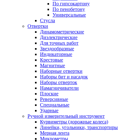
По гипсокартону
По пенобетону
Универсальные
Стусла
Отвертки
Динамометрические
Диэлектрические
Для точных работ
Звездообразные
Индикаторные
Крестовые
Магнитные
Наборные отвертки
Наборы бит и насадок
Наборы отверток
Намагничиватели
Плоские
Реверсивные
Специальные
Ударные
Ручной измерительный инструмент
Курвиметры (дорожные колеса)
Линейки, угольники, транспортиры
Мерная лента
Микрометры