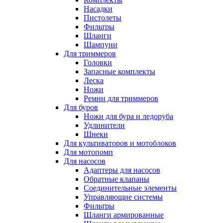
Насадки
Пистолеты
Фильтры
Шланги
Шампуни
Для триммеров
Головки
Запасные комплекты
Леска
Ножи
Ремни для триммеров
Для буров
Ножи для бура и ледоруба
Удлинители
Шнеки
Для культиваторов и мотоблоков
Для мотопомп
Для насосов
Адаптеры для насосов
Обратные клапаны
Соединительные элементы
Управляющие системы
Фильтры
Шланги армированные