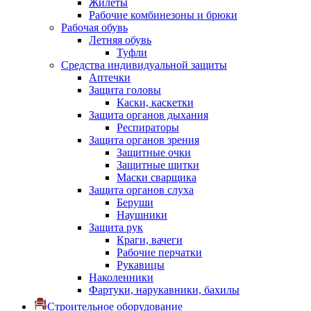
Жилеты
Рабочие комбинезоны и брюки
Рабочая обувь
Летняя обувь
Туфли
Средства индивидуальной защиты
Аптечки
Защита головы
Каски, каскетки
Защита органов дыхания
Респираторы
Защита органов зрения
Защитные очки
Защитные щитки
Маски сварщика
Защита органов слуха
Беруши
Наушники
Защита рук
Краги, вачеги
Рабочие перчатки
Рукавицы
Наколенники
Фартуки, нарукавники, бахилы
Строительное оборудование