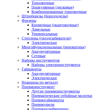
Торцовочные
Циркулярные (дисковые)
Комбинированные торцовочные
Штроборезы (бороздоделы)
Фрезеры
Кромочные (окантовочные)
Ламельные
Универсальные
Степлеры (гвоздезабиватели)
Электрические
Многофункциональные (реноваторы)
Аккумуляторные
Сетевые
Наборы инструментов
Наборы электроинструмента
Гайковерты
Аккумуляторные
Электрические
Ножницы по металлу
Пневмоинструмент
Другие пневмоинструменты
Пневматические отбойные молотки
Пневмогайковерты
Пневмодрели
Пневмошлифмашины