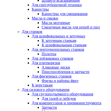
Шланги всасывающие
Для снегоуборочной техники
Канистры
Канистры для смешивания
Масла и смазки
Масла моторные
Смазочные масла для цепей и пил
Для станков
Для шлифовальных и заточных
К заточным станкам
К шлифовальным станкам
Для ленточнопильных станков
Полотна
Для лобзиковых станков
Для плиткорезов
Алмазные диски
Приспособления и запчасти
Для фрезерных станков
Фрезы и наборы фрез
К верстакам
Для силового оборудования
Для грузоподъемного оборудования
Для талей и лебедок
Для компрессоров и пневмоинструмента
Запчасти