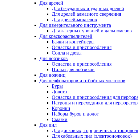
Для дрелей
Для безударных и ударных дрелей
Для дрелей алмазного сверления
Для дрелей-миксеров
Для измерительного инструмента
Для лазерных уровней и дальномеров
Для краскораспылителей
Бачки и контейнеры
Оснастка и приспособления
Сопла и дюзы
Для лобзиков
Оснастка и приспособления
Пилки для лобзиков
Для ножниц
Для перфораторов и отбойных молотков
Буры
Долота
Оснастка и приспособления для перфор
Патроны и переходники для перфоратор
Коронки
Наборы буров и долот
Смазки
Для пил
Для дисковых, торцовочных и торцово
Для сабельных пил (электроножовок)