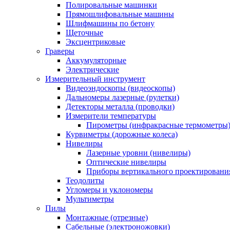
Полировальные машинки
Прямошлифовальные машины
Шлифмашины по бетону
Щеточные
Эксцентриковые
Граверы
Аккумуляторные
Электрические
Измерительный инструмент
Видеоэндоскопы (видеоскопы)
Дальномеры лазерные (рулетки)
Детекторы металла (проводки)
Измерители температуры
Пирометры (инфракрасные термометры
Курвиметры (дорожные колеса)
Нивелиры
Лазерные уровни (нивелиры)
Оптические нивелиры
Приборы вертикального проектировани
Теодолиты
Угломеры и уклономеры
Мультиметры
Пилы
Монтажные (отрезные)
Сабельные (электроножовки)