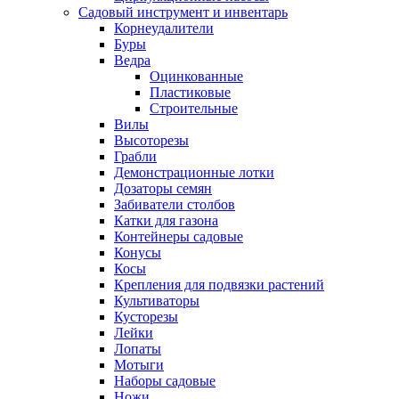
Садовый инструмент и инвентарь
Корнеудалители
Буры
Ведра
Оцинкованные
Пластиковые
Строительные
Вилы
Высоторезы
Грабли
Демонстрационные лотки
Дозаторы семян
Забиватели столбов
Катки для газона
Контейнеры садовые
Конусы
Косы
Крепления для подвязки растений
Культиваторы
Кусторезы
Лейки
Лопаты
Мотыги
Наборы садовые
Ножи