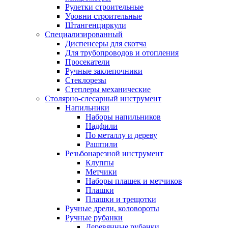
Рулетки строительные
Уровни строительные
Штангенциркули
Специализированный
Диспенсеры для скотча
Для трубопроводов и отопления
Просекатели
Ручные заклепочники
Стеклорезы
Степлеры механические
Столярно-слесарный инструмент
Напильники
Наборы напильников
Надфили
По металлу и дереву
Рашпили
Резьбонарезной инструмент
Клуппы
Метчики
Наборы плашек и метчиков
Плашки
Плашки и трещотки
Ручные дрели, коловороты
Ручные рубанки
Деревянные рубанки