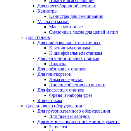
Шланги всасывающие
Для снегоуборочной техники
Канистры
Канистры для смешивания
Масла и смазки
Масла моторные
Смазочные масла для цепей и пил
Для станков
Для шлифовальных и заточных
К заточным станкам
К шлифовальным станкам
Для ленточнопильных станков
Полотна
Для лобзиковых станков
Для плиткорезов
Алмазные диски
Приспособления и запчасти
Для фрезерных станков
Фрезы и наборы фрез
К верстакам
Для силового оборудования
Для грузоподъемного оборудования
Для талей и лебедок
Для компрессоров и пневмоинструмента
Запчасти