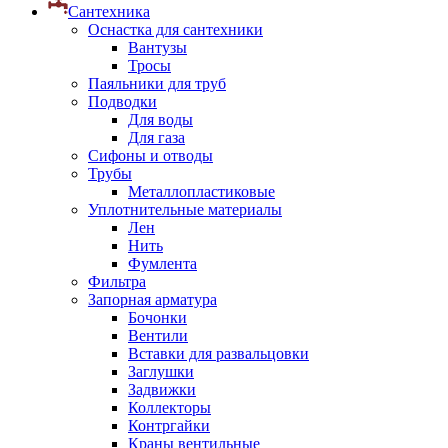
Сантехника
Оснастка для сантехники
Вантузы
Тросы
Паяльники для труб
Подводки
Для воды
Для газа
Сифоны и отводы
Трубы
Металлопластиковые
Уплотнительные материалы
Лен
Нить
Фумлента
Фильтра
Запорная арматура
Бочонки
Вентили
Вставки для развальцовки
Заглушки
Задвижки
Коллекторы
Контргайки
Краны вентильные