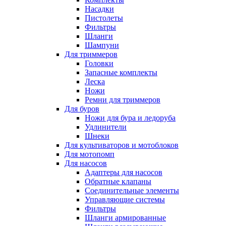
Насадки
Пистолеты
Фильтры
Шланги
Шампуни
Для триммеров
Головки
Запасные комплекты
Леска
Ножи
Ремни для триммеров
Для буров
Ножи для бура и ледоруба
Удлинители
Шнеки
Для культиваторов и мотоблоков
Для мотопомп
Для насосов
Адаптеры для насосов
Обратные клапаны
Соединительные элементы
Управляющие системы
Фильтры
Шланги армированные