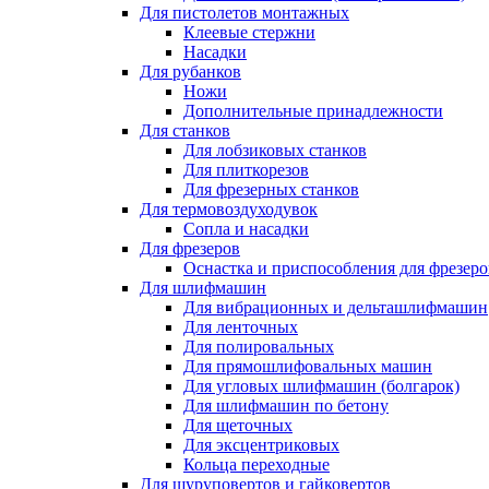
Для пистолетов монтажных
Клеевые стержни
Насадки
Для рубанков
Ножи
Дополнительные принадлежности
Для станков
Для лобзиковых станков
Для плиткорезов
Для фрезерных станков
Для термовоздуходувок
Сопла и насадки
Для фрезеров
Оснастка и приспособления для фрезеро
Для шлифмашин
Для вибрационных и дельташлифмашин
Для ленточных
Для полировальных
Для прямошлифовальных машин
Для угловых шлифмашин (болгарок)
Для шлифмашин по бетону
Для щеточных
Для эксцентриковых
Кольца переходные
Для шуруповертов и гайковертов