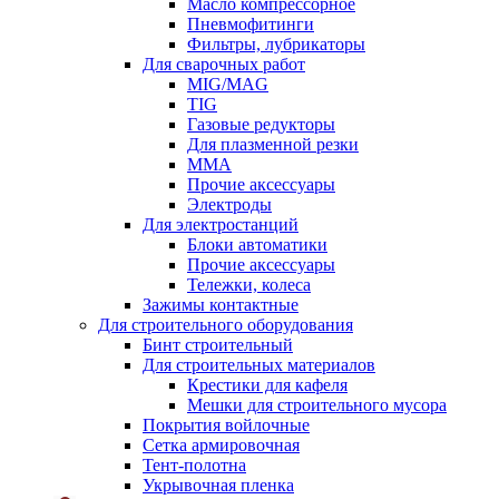
Масло компрессорное
Пневмофитинги
Фильтры, лубрикаторы
Для сварочных работ
MIG/MAG
TIG
Газовые редукторы
Для плазменной резки
ММА
Прочие аксессуары
Электроды
Для электростанций
Блоки автоматики
Прочие аксессуары
Тележки, колеса
Зажимы контактные
Для строительного оборудования
Бинт строительный
Для строительных материалов
Крестики для кафеля
Мешки для строительного мусора
Покрытия войлочные
Сетка армировочная
Тент-полотна
Укрывочная пленка