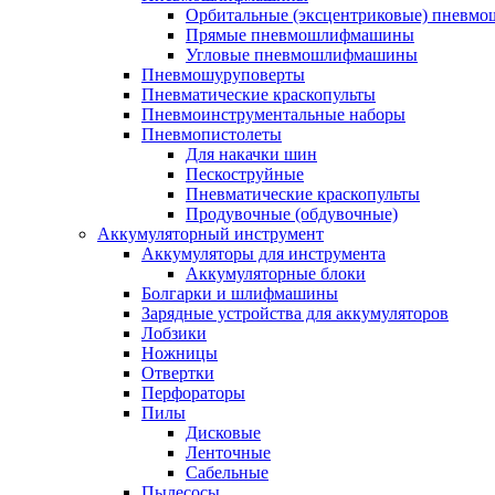
Орбитальные (эксцентриковые) пнев
Прямые пневмошлифмашины
Угловые пневмошлифмашины
Пневмошуруповерты
Пневматические краскопульты
Пневмоинструментальные наборы
Пневмопистолеты
Для накачки шин
Пескоструйные
Пневматические краскопульты
Продувочные (обдувочные)
Аккумуляторный инструмент
Аккумуляторы для инструмента
Аккумуляторные блоки
Болгарки и шлифмашины
Зарядные устройства для аккумуляторов
Лобзики
Ножницы
Отвертки
Перфораторы
Пилы
Дисковые
Ленточные
Сабельные
Пылесосы