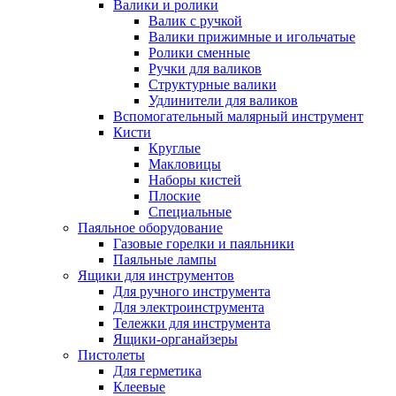
Валики и ролики
Валик с ручкой
Валики прижимные и игольчатые
Ролики сменные
Ручки для валиков
Структурные валики
Удлинители для валиков
Вспомогательный малярный инструмент
Кисти
Круглые
Макловицы
Наборы кистей
Плоские
Специальные
Паяльное оборудование
Газовые горелки и паяльники
Паяльные лампы
Ящики для инструментов
Для ручного инструмента
Для электроинструмента
Тележки для инструмента
Ящики-органайзеры
Пистолеты
Для герметика
Клеевые