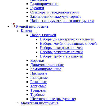
Радиоприемники
Рубанки
Степлеры и гвоздезабиватели
Заклепочники аккумуляторные
Наборы аккумуляторного инструмента
Ручной инструмент
Ключи
Наборы ключей
Наборы диэлектрических ключей
Наборы комбинированных ключей
Наборы накидных ключей
Наборы рожковых ключей
Наборы трубчатых ключей
Воротки
Динамометрические
Комбинированные
Накидные
Разводные
Рожковые
Торцевые
Трещотки
Трубные
Шестигранные (имбусовые)
Малярный инструмент