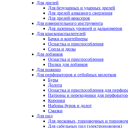
Для дрелей
Для безударных и ударных дрелей
Для дрелей алмазного сверления
Для дрелей-миксеров
Для измерительного инструмента
Для лазерных уровней и дальномеров
Для краскораспылителей
Бачки и контейнеры
Оснастка и приспособления
Сопла и дюзы
Для лобзиков
Оснастка и приспособления
Пилки для лобзиков
Для ножниц
Для перфораторов и отбойных молотков
Буры
Долота
Оснастка и приспособления для перфор
Патроны и переходники для перфоратор
Коронки
Наборы буров и долот
Смазки
Для пил
Для дисковых, торцовочных и торцово
Для сабельных пил (электроножовок)