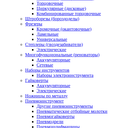
Торцовочные
Циркулярные (дисковые)
Комбинированные торцовочные
Штроборезы (бороздоделы)
Фрезеры
Кромочные (окантовочные)
Ламельные
Универсальные
Степлеры (гвоздезабиватели)
Электрические
Многофункциональные (реноваторы)
Аккумуляторные
Сетевые
Наборы инструментов
Наборы электроинструмента
Гайковерты
Аккумуляторные
Электрические
Ножницы по металлу
Пневмоинструмент
Другие пневмоинструменты
Пневматические отбойные молотки
Пневмогайковерты
Пневмодрели
Пневмошлифмашины