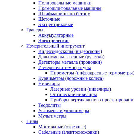
Полировальные машинки
Прямошлифовальные машины
Шлифмашины по бетону
Щеточные
Эксцентриковые
Граверы
Аккумуляторные
Электрические
Измерительный инструмент
Видеоэндоскопы (видеоскопы)
Дальномеры лазерные (рулетки)
Детекторы металла (проводки)
Измерители температуры
Пирометры (инфракрасные термометры
Курвиметры (дорожные колеса)
Нивелиры
Лазерные уровни (нивелиры)
Оптические нивелиры
Приборы вертикального проектировани
Теодолиты
Угломеры и уклономеры
Мультиметры
Пилы
Монтажные (отрезные)
Сабельные (электроножовки)