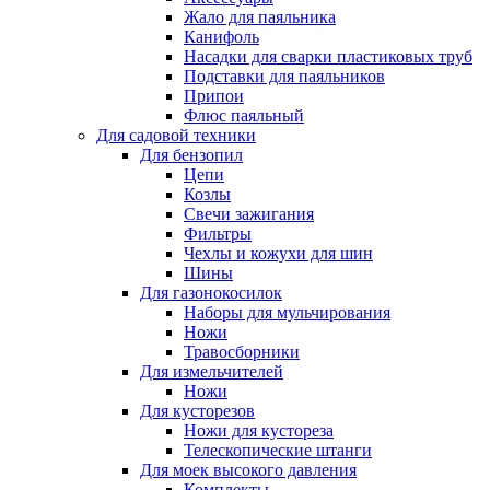
Жало для паяльника
Канифоль
Насадки для сварки пластиковых труб
Подставки для паяльников
Припои
Флюс паяльный
Для садовой техники
Для бензопил
Цепи
Козлы
Свечи зажигания
Фильтры
Чехлы и кожухи для шин
Шины
Для газонокосилок
Наборы для мульчирования
Ножи
Травосборники
Для измельчителей
Ножи
Для кусторезов
Ножи для кустореза
Телескопические штанги
Для моек высокого давления
Комплекты