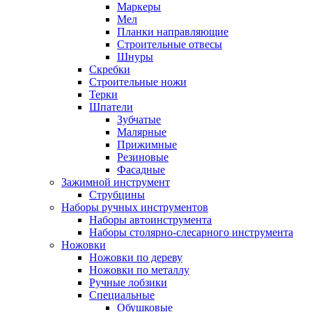
Маркеры
Мел
Планки направляющие
Строительные отвесы
Шнуры
Скребки
Строительные ножи
Терки
Шпатели
Зубчатые
Малярные
Прижимные
Резиновые
Фасадные
Зажимной инструмент
Струбцины
Наборы ручных инструментов
Наборы автоинструмента
Наборы столярно-слесарного инструмента
Ножовки
Ножовки по дереву
Ножовки по металлу
Ручные лобзики
Специальные
Обушковые