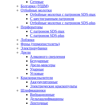
Сетевые
Болгарки (УШМ)
Отбойные молотки
Отбойные молотки с патроном SDS-max
С шестигранным патроном
Отбойные молотки с патроном SDS-plus
Перфораторы
С патроном SDS-max
С патроном SDS-plus
Лобзики
Фены (термопистолеты)
Электрорубанки
Дрели
Алмазного сверления
Безударные
Дрели-миксеры
Ударные
Угловые
Краскораспылители
Аккумуляторные
Электрические краскопульты
Шлифмашинки
Вибрационные
Дельташлифмашины
Ленточные