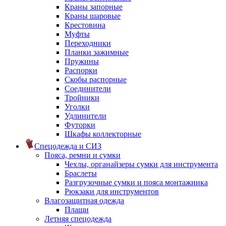
Краны запорные
Краны шаровые
Крестовина
Муфты
Переходники
Планки зажимные
Пружины
Распорки
Скобы распорные
Соединители
Тройники
Уголки
Удлинители
Футорки
Шкафы коллекторные
Спецодежда и СИЗ
Пояса, ремни и сумки
Чехлы, органайзеры сумки для инструмента
Браслеты
Разгрузочные сумки и пояса монтажника
Рюкзаки для инструментов
Влагозащитная одежда
Плащи
Летняя спецодежда