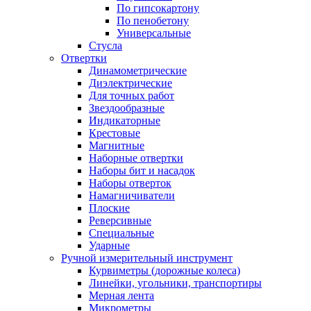
По гипсокартону
По пенобетону
Универсальные
Стусла
Отвертки
Динамометрические
Диэлектрические
Для точных работ
Звездообразные
Индикаторные
Крестовые
Магнитные
Наборные отвертки
Наборы бит и насадок
Наборы отверток
Намагничиватели
Плоские
Реверсивные
Специальные
Ударные
Ручной измерительный инструмент
Курвиметры (дорожные колеса)
Линейки, угольники, транспортиры
Мерная лента
Микрометры