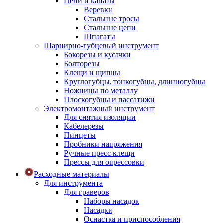
Цепи и канаты
Веревки
Стальные тросы
Стальные цепи
Шпагаты
Шарнирно-губцевый инструмент
Бокорезы и кусачки
Болторезы
Клещи и щипцы
Круглогубцы, тонкогубцы, длинногубцы
Ножницы по металлу
Плоскогубцы и пассатижи
Электромонтажный инструмент
Для снятия изоляции
Кабелерезы
Пинцеты
Пробники напряжения
Ручные пресс-клещи
Прессы для опрессовки
Расходные материалы
Для инструмента
Для граверов
Наборы насадок
Насадки
Оснастка и приспособления