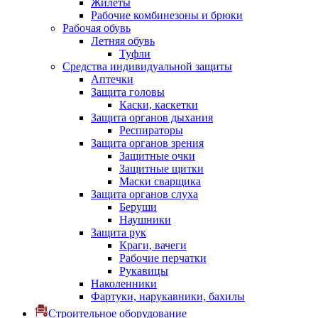
Жилеты
Рабочие комбинезоны и брюки
Рабочая обувь
Летняя обувь
Туфли
Средства индивидуальной защиты
Аптечки
Защита головы
Каски, каскетки
Защита органов дыхания
Респираторы
Защита органов зрения
Защитные очки
Защитные щитки
Маски сварщика
Защита органов слуха
Беруши
Наушники
Защита рук
Краги, вачеги
Рабочие перчатки
Рукавицы
Наколенники
Фартуки, нарукавники, бахилы
Строительное оборудование