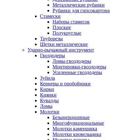
Металлические рубанки
Рубанки для гипсокартона
Стамески
Наборы стамесок
Плоские
Полукруглые
Труборезы
Щетки металлические
Ударно-рычажный инструмент
Гвоздодеры
Ломы-гвоздодеры
Монтировки-гвоздодеры
Усиленные гвоздодеры
Зубила
Кернеры и пробойники
Кирки
Киянки
Кувалды
Ломы
Молотки
Безынерционные
Многофункциональные
Молотки каменщика
Молотки кровельщика
Молотки-топоры