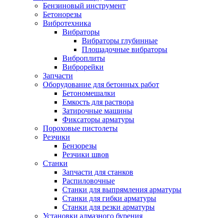
Бензиновый инструмент
Бетонорезы
Вибротехника
Вибраторы
Вибраторы глубинные
Площадочные вибраторы
Виброплиты
Виброрейки
Запчасти
Оборудование для бетонных работ
Бетономешалки
Емкость для раствора
Затирочные машины
Фиксаторы арматуры
Пороховые пистолеты
Резчики
Бензорезы
Резчики швов
Станки
Запчасти для станков
Распиловочные
Станки для выпрямления арматуры
Станки для гибки арматуры
Станки для резки арматуры
Установки алмазного бурения