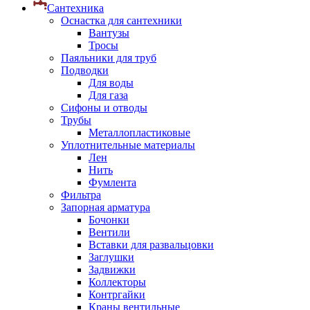
Сантехника
Оснастка для сантехники
Вантузы
Тросы
Паяльники для труб
Подводки
Для воды
Для газа
Сифоны и отводы
Трубы
Металлопластиковые
Уплотнительные материалы
Лен
Нить
Фумлента
Фильтра
Запорная арматура
Бочонки
Вентили
Вставки для развальцовки
Заглушки
Задвижки
Коллекторы
Контргайки
Краны вентильные