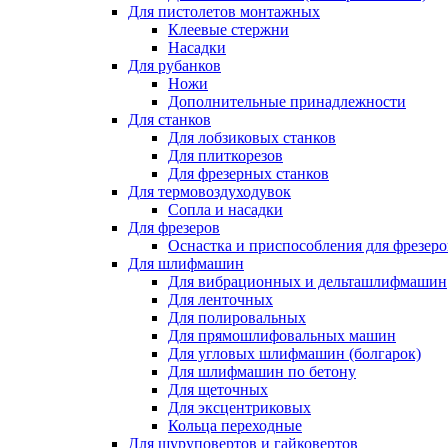
Для пистолетов монтажных
Клеевые стержни
Насадки
Для рубанков
Ножи
Дополнительные принадлежности
Для станков
Для лобзиковых станков
Для плиткорезов
Для фрезерных станков
Для термовоздуходувок
Сопла и насадки
Для фрезеров
Оснастка и приспособления для фрезеро
Для шлифмашин
Для вибрационных и дельташлифмашин
Для ленточных
Для полировальных
Для прямошлифовальных машин
Для угловых шлифмашин (болгарок)
Для шлифмашин по бетону
Для щеточных
Для эксцентриковых
Кольца переходные
Для шуруповертов и гайковертов