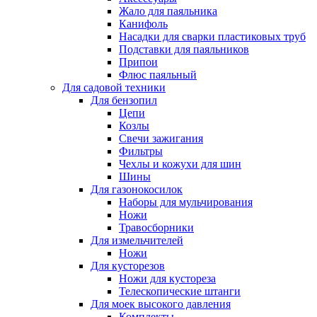
Жало для паяльника
Канифоль
Насадки для сварки пластиковых труб
Подставки для паяльников
Припои
Флюс паяльный
Для садовой техники
Для бензопил
Цепи
Козлы
Свечи зажигания
Фильтры
Чехлы и кожухи для шин
Шины
Для газонокосилок
Наборы для мульчирования
Ножи
Травосборники
Для измельчителей
Ножи
Для кусторезов
Ножи для кустореза
Телескопические штанги
Для моек высокого давления
Комплекты