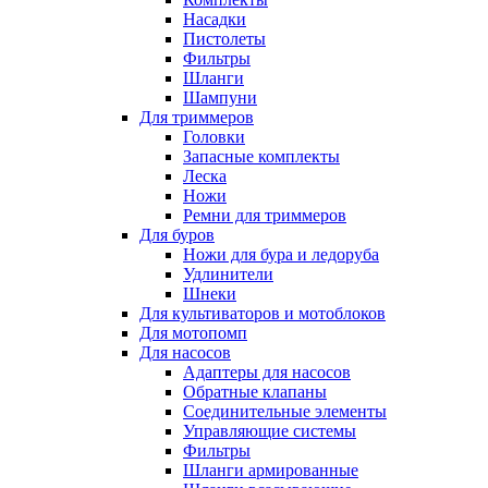
Насадки
Пистолеты
Фильтры
Шланги
Шампуни
Для триммеров
Головки
Запасные комплекты
Леска
Ножи
Ремни для триммеров
Для буров
Ножи для бура и ледоруба
Удлинители
Шнеки
Для культиваторов и мотоблоков
Для мотопомп
Для насосов
Адаптеры для насосов
Обратные клапаны
Соединительные элементы
Управляющие системы
Фильтры
Шланги армированные