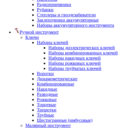
Радиоприемники
Рубанки
Степлеры и гвоздезабиватели
Заклепочники аккумуляторные
Наборы аккумуляторного инструмента
Ручной инструмент
Ключи
Наборы ключей
Наборы диэлектрических ключей
Наборы комбинированных ключей
Наборы накидных ключей
Наборы рожковых ключей
Наборы трубчатых ключей
Воротки
Динамометрические
Комбинированные
Накидные
Разводные
Рожковые
Торцевые
Трещотки
Трубные
Шестигранные (имбусовые)
Малярный инструмент