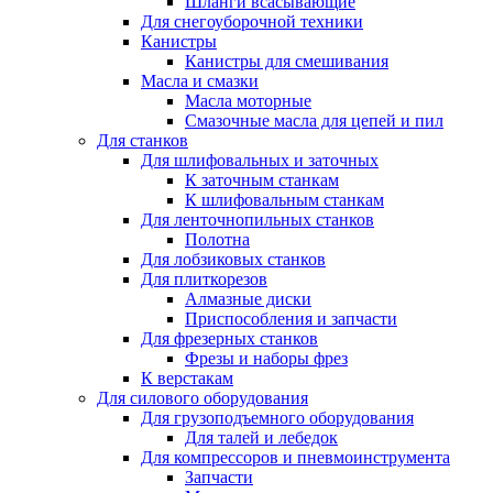
Шланги всасывающие
Для снегоуборочной техники
Канистры
Канистры для смешивания
Масла и смазки
Масла моторные
Смазочные масла для цепей и пил
Для станков
Для шлифовальных и заточных
К заточным станкам
К шлифовальным станкам
Для ленточнопильных станков
Полотна
Для лобзиковых станков
Для плиткорезов
Алмазные диски
Приспособления и запчасти
Для фрезерных станков
Фрезы и наборы фрез
К верстакам
Для силового оборудования
Для грузоподъемного оборудования
Для талей и лебедок
Для компрессоров и пневмоинструмента
Запчасти