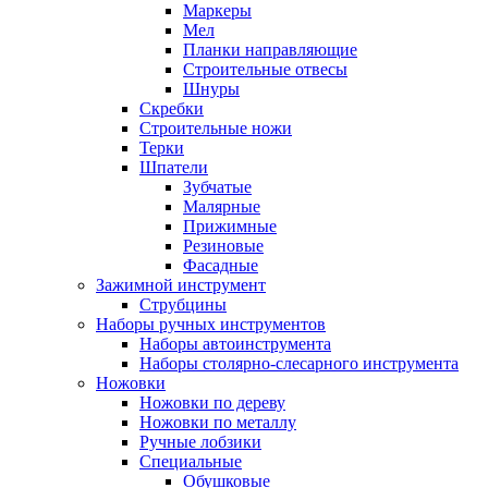
Маркеры
Мел
Планки направляющие
Строительные отвесы
Шнуры
Скребки
Строительные ножи
Терки
Шпатели
Зубчатые
Малярные
Прижимные
Резиновые
Фасадные
Зажимной инструмент
Струбцины
Наборы ручных инструментов
Наборы автоинструмента
Наборы столярно-слесарного инструмента
Ножовки
Ножовки по дереву
Ножовки по металлу
Ручные лобзики
Специальные
Обушковые