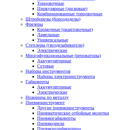
Торцовочные
Циркулярные (дисковые)
Комбинированные торцовочные
Штроборезы (бороздоделы)
Фрезеры
Кромочные (окантовочные)
Ламельные
Универсальные
Степлеры (гвоздезабиватели)
Электрические
Многофункциональные (реноваторы)
Аккумуляторные
Сетевые
Наборы инструментов
Наборы электроинструмента
Гайковерты
Аккумуляторные
Электрические
Ножницы по металлу
Пневмоинструмент
Другие пневмоинструменты
Пневматические отбойные молотки
Пневмогайковерты
Пневмодрели
Пневмошлифмашины