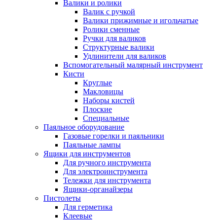
Валики и ролики
Валик с ручкой
Валики прижимные и игольчатые
Ролики сменные
Ручки для валиков
Структурные валики
Удлинители для валиков
Вспомогательный малярный инструмент
Кисти
Круглые
Макловицы
Наборы кистей
Плоские
Специальные
Паяльное оборудование
Газовые горелки и паяльники
Паяльные лампы
Ящики для инструментов
Для ручного инструмента
Для электроинструмента
Тележки для инструмента
Ящики-органайзеры
Пистолеты
Для герметика
Клеевые