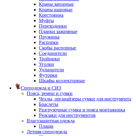
Краны запорные
Краны шаровые
Крестовина
Муфты
Переходники
Планки зажимные
Пружины
Распорки
Скобы распорные
Соединители
Тройники
Уголки
Удлинители
Футорки
Шкафы коллекторные
Спецодежда и СИЗ
Пояса, ремни и сумки
Чехлы, органайзеры сумки для инструмента
Браслеты
Разгрузочные сумки и пояса монтажника
Рюкзаки для инструментов
Влагозащитная одежда
Плащи
Летняя спецодежда