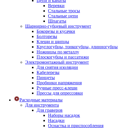
Цепи и канаты
Веревки
Стальные тросы
Стальные цепи
Шпагаты
Шарнирно-губцевый инструмент
Бокорезы и кусачки
Болторезы
Клещи и щипцы
Круглогубцы, тонкогубцы, длинногубцы
Ножницы по металлу
Плоскогубцы и пассатижи
Электромонтажный инструмент
Для снятия изоляции
Кабелерезы
Пинцеты
Пробники напряжения
Ручные пресс-клещи
Прессы для опрессовки
Расходные материалы
Для инструмента
Для граверов
Наборы насадок
Насадки
Оснастка и приспособления