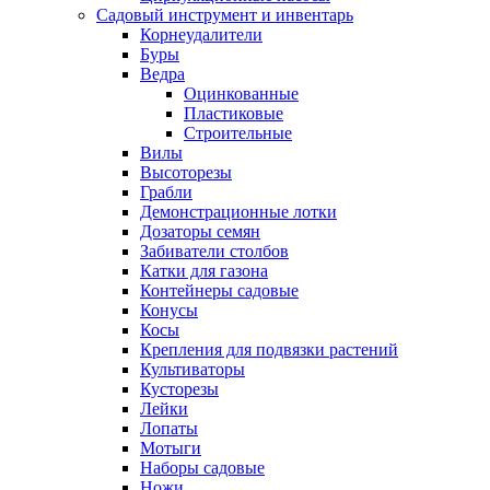
Садовый инструмент и инвентарь
Корнеудалители
Буры
Ведра
Оцинкованные
Пластиковые
Строительные
Вилы
Высоторезы
Грабли
Демонстрационные лотки
Дозаторы семян
Забиватели столбов
Катки для газона
Контейнеры садовые
Конусы
Косы
Крепления для подвязки растений
Культиваторы
Кусторезы
Лейки
Лопаты
Мотыги
Наборы садовые
Ножи