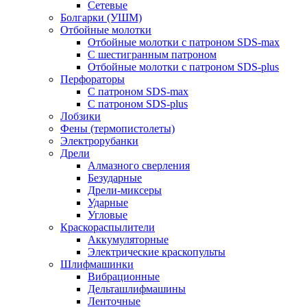
Сетевые
Болгарки (УШМ)
Отбойные молотки
Отбойные молотки с патроном SDS-max
С шестигранным патроном
Отбойные молотки с патроном SDS-plus
Перфораторы
С патроном SDS-max
С патроном SDS-plus
Лобзики
Фены (термопистолеты)
Электрорубанки
Дрели
Алмазного сверления
Безударные
Дрели-миксеры
Ударные
Угловые
Краскораспылители
Аккумуляторные
Электрические краскопульты
Шлифмашинки
Вибрационные
Дельташлифмашины
Ленточные