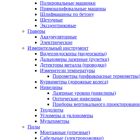
Полировальные машинки
Прямошлифовальные машины
Шлифмашины по бетону
Щеточные
Эксцентриковые
Граверы
Аккумуляторные
Электрические
Измерительный инструмент
Видеоэндоскопы (видеоскопы)
Дальномеры лазерные (рулетки)
Детекторы металла (проводки)
Измерители температуры
Пирометры (инфракрасные термометры
Курвиметры (дорожные колеса)
Нивелиры
Лазерные уровни (нивелиры)
Оптические нивелиры
Приборы вертикального проектировани
Теодолиты
Угломеры и уклономеры
Мультиметры
Пилы
Монтажные (отрезные)
Сабельные (электроножовки)