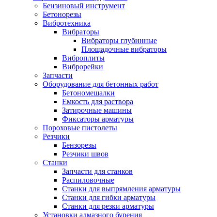
Бензиновый инструмент
Бетонорезы
Вибротехника
Вибраторы
Вибраторы глубинные
Площадочные вибраторы
Виброплиты
Виброрейки
Запчасти
Оборудование для бетонных работ
Бетономешалки
Емкость для раствора
Затирочные машины
Фиксаторы арматуры
Пороховые пистолеты
Резчики
Бензорезы
Резчики швов
Станки
Запчасти для станков
Распиловочные
Станки для выпрямления арматуры
Станки для гибки арматуры
Станки для резки арматуры
Установки алмазного бурения