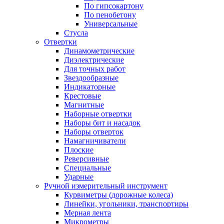
По гипсокартону
По пенобетону
Универсальные
Стусла
Отвертки
Динамометрические
Диэлектрические
Для точных работ
Звездообразные
Индикаторные
Крестовые
Магнитные
Наборные отвертки
Наборы бит и насадок
Наборы отверток
Намагничиватели
Плоские
Реверсивные
Специальные
Ударные
Ручной измерительный инструмент
Курвиметры (дорожные колеса)
Линейки, угольники, транспортиры
Мерная лента
Микрометры