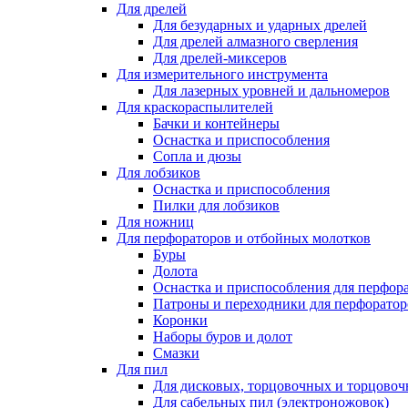
Для дрелей
Для безударных и ударных дрелей
Для дрелей алмазного сверления
Для дрелей-миксеров
Для измерительного инструмента
Для лазерных уровней и дальномеров
Для краскораспылителей
Бачки и контейнеры
Оснастка и приспособления
Сопла и дюзы
Для лобзиков
Оснастка и приспособления
Пилки для лобзиков
Для ножниц
Для перфораторов и отбойных молотков
Буры
Долота
Оснастка и приспособления для перфор
Патроны и переходники для перфоратор
Коронки
Наборы буров и долот
Смазки
Для пил
Для дисковых, торцовочных и торцово
Для сабельных пил (электроножовок)