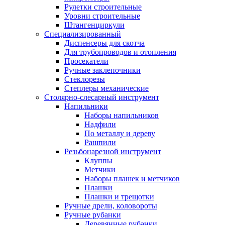
Рулетки строительные
Уровни строительные
Штангенциркули
Специализированный
Диспенсеры для скотча
Для трубопроводов и отопления
Просекатели
Ручные заклепочники
Стеклорезы
Степлеры механические
Столярно-слесарный инструмент
Напильники
Наборы напильников
Надфили
По металлу и дереву
Рашпили
Резьбонарезной инструмент
Клуппы
Метчики
Наборы плашек и метчиков
Плашки
Плашки и трещотки
Ручные дрели, коловороты
Ручные рубанки
Деревянные рубанки