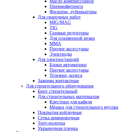
Масло компрессорное
Пневмофитинги
Фильтры, лубрикаторы
Для сварочных работ
MIG/MAG
TIG
Газовые редукторы
Для плазменной резки
ММА
Прочие аксессуары
Электроды
Для электростанций
Блоки автоматики
Прочие аксессуары
Тележки, колеса
Зажимы контактные
Для строительного оборудования
Бинт строительный
Для строительных материалов
Крестики для кафеля
Мешки для строительного мусора
Покрытия войлочные
Сетка армировочная
Тент-полотна
Укрывочная пленка