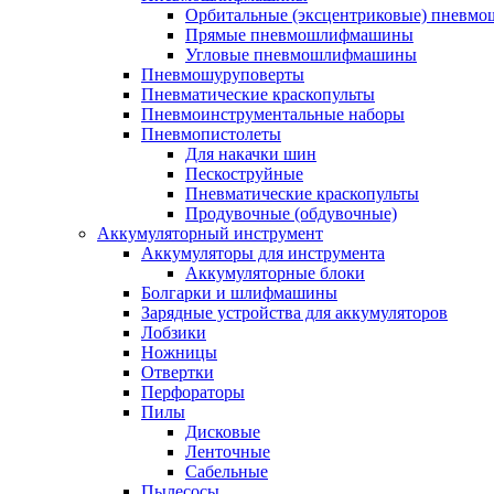
Орбитальные (эксцентриковые) пнев
Прямые пневмошлифмашины
Угловые пневмошлифмашины
Пневмошуруповерты
Пневматические краскопульты
Пневмоинструментальные наборы
Пневмопистолеты
Для накачки шин
Пескоструйные
Пневматические краскопульты
Продувочные (обдувочные)
Аккумуляторный инструмент
Аккумуляторы для инструмента
Аккумуляторные блоки
Болгарки и шлифмашины
Зарядные устройства для аккумуляторов
Лобзики
Ножницы
Отвертки
Перфораторы
Пилы
Дисковые
Ленточные
Сабельные
Пылесосы