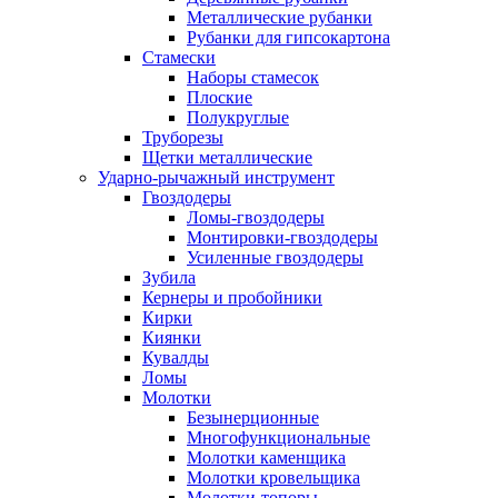
Металлические рубанки
Рубанки для гипсокартона
Стамески
Наборы стамесок
Плоские
Полукруглые
Труборезы
Щетки металлические
Ударно-рычажный инструмент
Гвоздодеры
Ломы-гвоздодеры
Монтировки-гвоздодеры
Усиленные гвоздодеры
Зубила
Кернеры и пробойники
Кирки
Киянки
Кувалды
Ломы
Молотки
Безынерционные
Многофункциональные
Молотки каменщика
Молотки кровельщика
Молотки-топоры