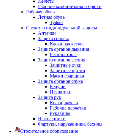
Жилеты
Рабочие комбинезоны и брюки
Рабочая обувь
Летняя обувь
Туфли
Средства индивидуальной защиты
Аптечки
Защита головы
Каски, каскетки
Защита органов дыхания
Респираторы
Защита органов зрения
Защитные очки
Защитные щитки
Маски сварщика
Защита органов слуха
Беруши
Наушники
Защита рук
Краги, вачеги
Рабочие перчатки
Рукавицы
Наколенники
Фартуки, нарукавники, бахилы
Строительное оборудование