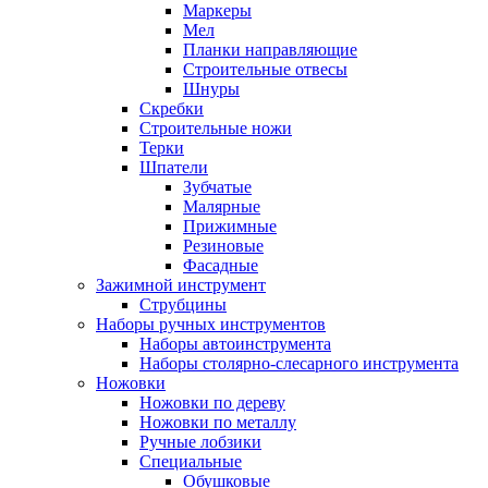
Маркеры
Мел
Планки направляющие
Строительные отвесы
Шнуры
Скребки
Строительные ножи
Терки
Шпатели
Зубчатые
Малярные
Прижимные
Резиновые
Фасадные
Зажимной инструмент
Струбцины
Наборы ручных инструментов
Наборы автоинструмента
Наборы столярно-слесарного инструмента
Ножовки
Ножовки по дереву
Ножовки по металлу
Ручные лобзики
Специальные
Обушковые