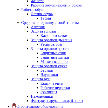
Жилеты
Рабочие комбинезоны и брюки
Рабочая обувь
Летняя обувь
Туфли
Средства индивидуальной защиты
Аптечки
Защита головы
Каски, каскетки
Защита органов дыхания
Респираторы
Защита органов зрения
Защитные очки
Защитные щитки
Маски сварщика
Защита органов слуха
Беруши
Наушники
Защита рук
Краги, вачеги
Рабочие перчатки
Рукавицы
Наколенники
Фартуки, нарукавники, бахилы
Строительное оборудование