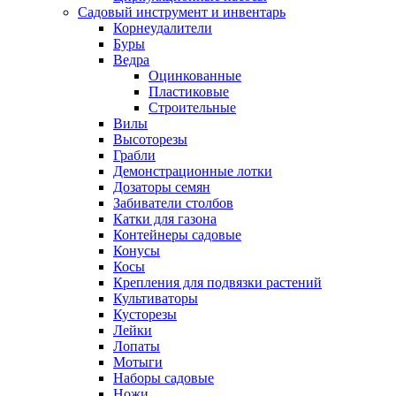
Садовый инструмент и инвентарь
Корнеудалители
Буры
Ведра
Оцинкованные
Пластиковые
Строительные
Вилы
Высоторезы
Грабли
Демонстрационные лотки
Дозаторы семян
Забиватели столбов
Катки для газона
Контейнеры садовые
Конусы
Косы
Крепления для подвязки растений
Культиваторы
Кусторезы
Лейки
Лопаты
Мотыги
Наборы садовые
Ножи