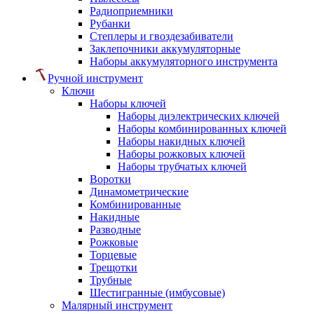
Радиоприемники
Рубанки
Степлеры и гвоздезабиватели
Заклепочники аккумуляторные
Наборы аккумуляторного инструмента
Ручной инструмент
Ключи
Наборы ключей
Наборы диэлектрических ключей
Наборы комбинированных ключей
Наборы накидных ключей
Наборы рожковых ключей
Наборы трубчатых ключей
Воротки
Динамометрические
Комбинированные
Накидные
Разводные
Рожковые
Торцевые
Трещотки
Трубные
Шестигранные (имбусовые)
Малярный инструмент