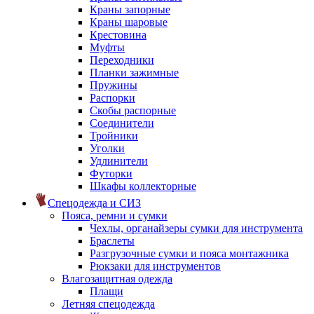
Краны запорные
Краны шаровые
Крестовина
Муфты
Переходники
Планки зажимные
Пружины
Распорки
Скобы распорные
Соединители
Тройники
Уголки
Удлинители
Футорки
Шкафы коллекторные
Спецодежда и СИЗ
Пояса, ремни и сумки
Чехлы, органайзеры сумки для инструмента
Браслеты
Разгрузочные сумки и пояса монтажника
Рюкзаки для инструментов
Влагозащитная одежда
Плащи
Летняя спецодежда