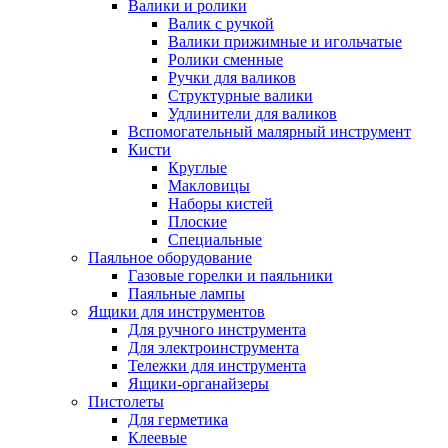
Валики и ролики
Валик с ручкой
Валики прижимные и игольчатые
Ролики сменные
Ручки для валиков
Структурные валики
Удлинители для валиков
Вспомогательный малярный инструмент
Кисти
Круглые
Макловицы
Наборы кистей
Плоские
Специальные
Паяльное оборудование
Газовые горелки и паяльники
Паяльные лампы
Ящики для инструментов
Для ручного инструмента
Для электроинструмента
Тележки для инструмента
Ящики-органайзеры
Пистолеты
Для герметика
Клеевые