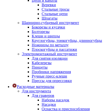
Цепи и канаты
Веревки
Стальные тросы
Стальные цепи
Шпагаты
Шарнирно-губцевый инструмент
Бокорезы и кусачки
Болторезы
Клещи и щипцы
Круглогубцы, тонкогубцы, длинногубцы
Ножницы по металлу
Плоскогубцы и пассатижи
Электромонтажный инструмент
Для снятия изоляции
Кабелерезы
Пинцеты
Пробники напряжения
Ручные пресс-клещи
Прессы для опрессовки
Расходные материалы
Для инструмента
Для граверов
Наборы насадок
Насадки
Оснастка и приспособления