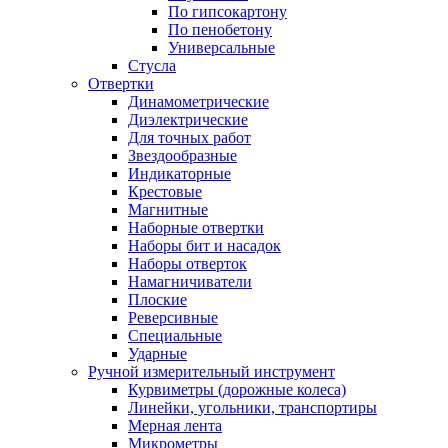
По гипсокартону
По пенобетону
Универсальные
Стусла
Отвертки
Динамометрические
Диэлектрические
Для точных работ
Звездообразные
Индикаторные
Крестовые
Магнитные
Наборные отвертки
Наборы бит и насадок
Наборы отверток
Намагничиватели
Плоские
Реверсивные
Специальные
Ударные
Ручной измерительный инструмент
Курвиметры (дорожные колеса)
Линейки, угольники, транспортиры
Мерная лента
Микрометры