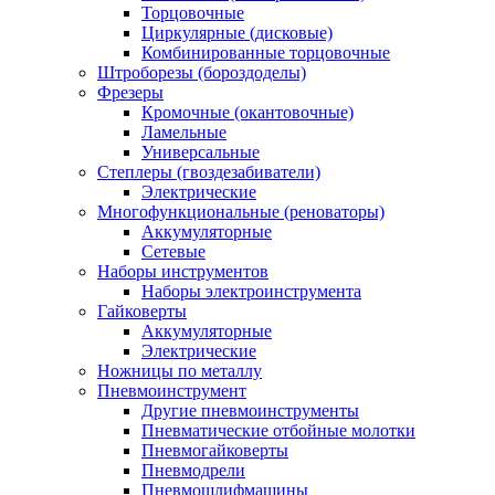
Торцовочные
Циркулярные (дисковые)
Комбинированные торцовочные
Штроборезы (бороздоделы)
Фрезеры
Кромочные (окантовочные)
Ламельные
Универсальные
Степлеры (гвоздезабиватели)
Электрические
Многофункциональные (реноваторы)
Аккумуляторные
Сетевые
Наборы инструментов
Наборы электроинструмента
Гайковерты
Аккумуляторные
Электрические
Ножницы по металлу
Пневмоинструмент
Другие пневмоинструменты
Пневматические отбойные молотки
Пневмогайковерты
Пневмодрели
Пневмошлифмашины