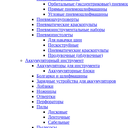
Орбитальные (эксцентриковые) пнев
Прямые пневмошлифмашины
Угловые пневмошлифмашины
Пневмошуруповерты
Пневматические краскопульты
Пневмоинструментальные наборы
Пневмопистолеты
Для накачки шин
Пескоструйные
Пневматические краскопульты
Продувочные (обдувочные)
Аккумуляторный инструмент
Аккумуляторы для инструмента
Аккумуляторные блоки
Болгарки и шлифмашины
Зарядные устройства для аккумуляторов
Лобзики
Ножницы
Отвертки
Перфораторы
Пилы
Дисковые
Ленточные
Сабельные
Пылесосы