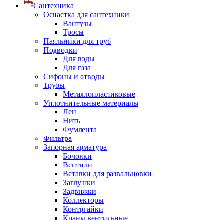
Сантехника
Оснастка для сантехники
Вантузы
Тросы
Паяльники для труб
Подводки
Для воды
Для газа
Сифоны и отводы
Трубы
Металлопластиковые
Уплотнительные материалы
Лен
Нить
Фумлента
Фильтра
Запорная арматура
Бочонки
Вентили
Вставки для развальцовки
Заглушки
Задвижки
Коллекторы
Контргайки
Краны вентильные