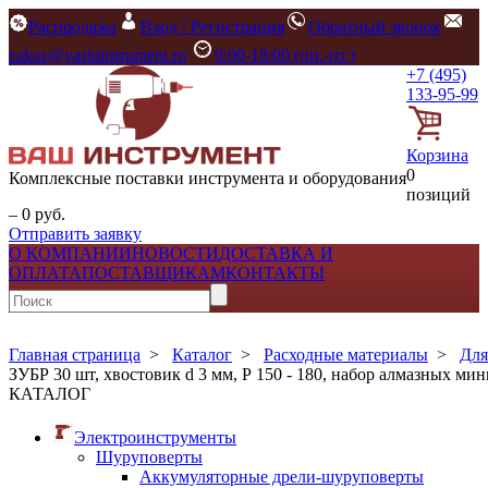
Распродажа
Вход / Регистрация
Обратный звонок
zakaz@vashinstrument.ru
9:00-18:00 (пн.-пт.)
+7 (495)
133-95-99
Корзина
0
Комплексные поставки инструмента и оборудования
позиций
– 0 руб.
Отправить заявку
О КОМПАНИИ
НОВОСТИ
ДОСТАВКА И
ОПЛАТА
ПОСТАВЩИКАМ
КОНТАКТЫ
Главная страница
>
Каталог
>
Расходные материалы
>
Для
ЗУБР 30 шт, хвостовик d 3 мм, Р 150 - 180, набор алмазных ми
КАТАЛОГ
Электроинструменты
Шуруповерты
Аккумуляторные дрели-шуруповерты