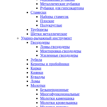
Металлические рубанки
Рубанки для гипсокартона
Стамески
Наборы стамесок
Плоские
Полукруглые
Труборезы
Щетки металлические
Ударно-рычажный инструмент
Гвоздодеры
Ломы-гвоздодеры
Монтировки-гвоздодеры
Усиленные гвоздодеры
Зубила
Кернеры и пробойники
Кирки
Киянки
Кувалды
Ломы
Молотки
Безынерционные
Многофункциональные
Молотки каменщика
Молотки кровельщика
Молотки-топоры