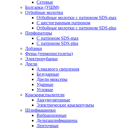
Сетевые
Болгарки (УШМ)
Отбойные молотки
Отбойные молотки с патроном SDS-max
С шестигранным патроном
Отбойные молотки с патроном SDS-plus
Перфораторы
С патроном SDS-max
С патроном SDS-plus
Лобзики
Фены (термопистолеты)
Электрорубанки
Дрели
Алмазного сверления
Безударные
Дрели-миксеры
Ударные
Угловые
Краскораспылители
Аккумуляторные
Электрические краскопульты
Шлифмашинки
Вибрационные
Дельташлифмашины
Ленточные