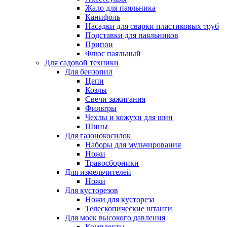
Жало для паяльника
Канифоль
Насадки для сварки пластиковых труб
Подставки для паяльников
Припои
Флюс паяльный
Для садовой техники
Для бензопил
Цепи
Козлы
Свечи зажигания
Фильтры
Чехлы и кожухи для шин
Шины
Для газонокосилок
Наборы для мульчирования
Ножи
Травосборники
Для измельчителей
Ножи
Для кусторезов
Ножи для кустореза
Телескопические штанги
Для моек высокого давления
Комплекты