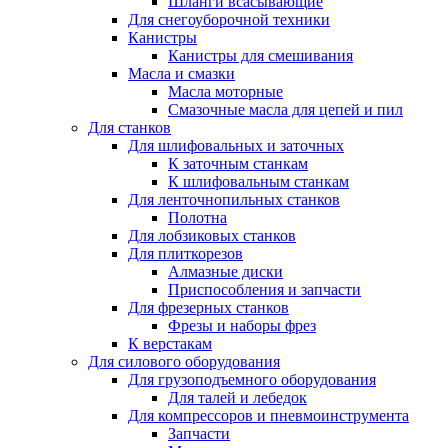
Шланги всасывающие
Для снегоуборочной техники
Канистры
Канистры для смешивания
Масла и смазки
Масла моторные
Смазочные масла для цепей и пил
Для станков
Для шлифовальных и заточных
К заточным станкам
К шлифовальным станкам
Для ленточнопильных станков
Полотна
Для лобзиковых станков
Для плиткорезов
Алмазные диски
Приспособления и запчасти
Для фрезерных станков
Фрезы и наборы фрез
К верстакам
Для силового оборудования
Для грузоподъемного оборудования
Для талей и лебедок
Для компрессоров и пневмоинструмента
Запчасти