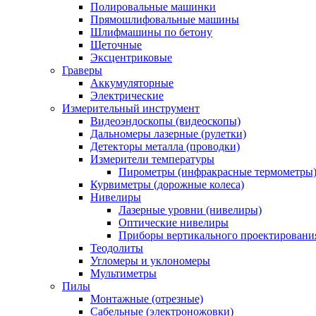
Полировальные машинки
Прямошлифовальные машины
Шлифмашины по бетону
Щеточные
Эксцентриковые
Граверы
Аккумуляторные
Электрические
Измерительный инструмент
Видеоэндоскопы (видеоскопы)
Дальномеры лазерные (рулетки)
Детекторы металла (проводки)
Измерители температуры
Пирометры (инфракрасные термометры
Курвиметры (дорожные колеса)
Нивелиры
Лазерные уровни (нивелиры)
Оптические нивелиры
Приборы вертикального проектировани
Теодолиты
Угломеры и уклономеры
Мультиметры
Пилы
Монтажные (отрезные)
Сабельные (электроножовки)