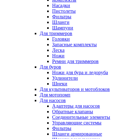
Насадки
Пистолеты
Фильтры
Шланги
Шампуни
Для триммеров
Головки
Запасные комплекты
Леска
Ножи
Ремни для триммеров
Для буров
Ножи для бура и ледоруба
Удлинители
Шнеки
Для культиваторов и мотоблоков
Для мотопомп
Для насосов
Адаптеры для насосов
Обратные клапаны
Соединительные элементы
Управляющие системы
Фильтры
Шланги армированные