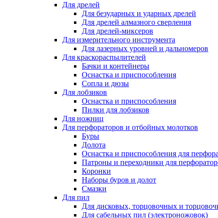
Для дрелей
Для безударных и ударных дрелей
Для дрелей алмазного сверления
Для дрелей-миксеров
Для измерительного инструмента
Для лазерных уровней и дальномеров
Для краскораспылителей
Бачки и контейнеры
Оснастка и приспособления
Сопла и дюзы
Для лобзиков
Оснастка и приспособления
Пилки для лобзиков
Для ножниц
Для перфораторов и отбойных молотков
Буры
Долота
Оснастка и приспособления для перфор
Патроны и переходники для перфоратор
Коронки
Наборы буров и долот
Смазки
Для пил
Для дисковых, торцовочных и торцово
Для сабельных пил (электроножовок)