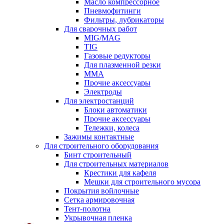
Масло компрессорное
Пневмофитинги
Фильтры, лубрикаторы
Для сварочных работ
MIG/MAG
TIG
Газовые редукторы
Для плазменной резки
ММА
Прочие аксессуары
Электроды
Для электростанций
Блоки автоматики
Прочие аксессуары
Тележки, колеса
Зажимы контактные
Для строительного оборудования
Бинт строительный
Для строительных материалов
Крестики для кафеля
Мешки для строительного мусора
Покрытия войлочные
Сетка армировочная
Тент-полотна
Укрывочная пленка