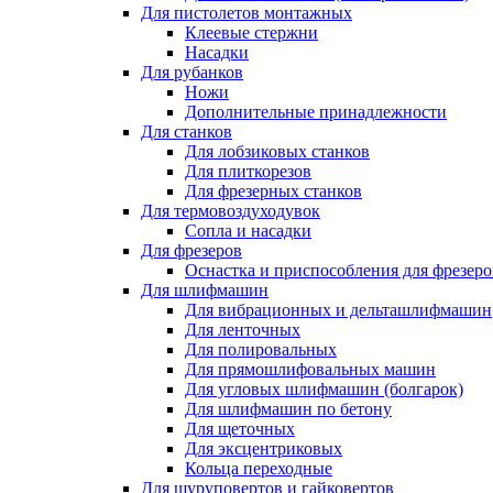
Для пистолетов монтажных
Клеевые стержни
Насадки
Для рубанков
Ножи
Дополнительные принадлежности
Для станков
Для лобзиковых станков
Для плиткорезов
Для фрезерных станков
Для термовоздуходувок
Сопла и насадки
Для фрезеров
Оснастка и приспособления для фрезеро
Для шлифмашин
Для вибрационных и дельташлифмашин
Для ленточных
Для полировальных
Для прямошлифовальных машин
Для угловых шлифмашин (болгарок)
Для шлифмашин по бетону
Для щеточных
Для эксцентриковых
Кольца переходные
Для шуруповертов и гайковертов