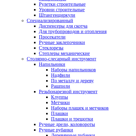
Рулетки строительные
Уровни строительные
Штангенциркули
Специализированный
Диспенсеры для скотча
Для трубопроводов и отопления
Просекатели
Ручные заклепочники
Стеклорезы
Степлеры механические
Столярно-слесарный инструмент
Напильники
Наборы напильников
Надфили
По металлу и дереву
Рашпили
Резьбонарезной инструмент
Клуппы
Метчики
Наборы плашек и метчиков
Плашки
Плашки и трещотки
Ручные дрели, коловороты
Ручные рубанки
Деревянные рубанки