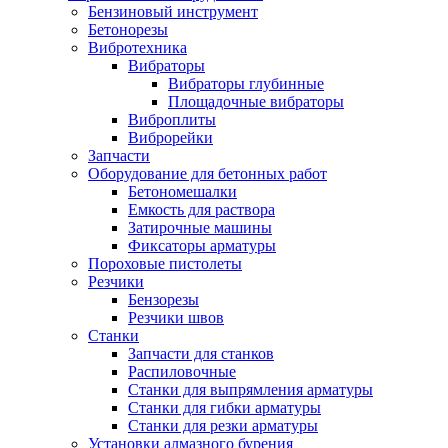
Бензиновый инструмент
Бетонорезы
Вибротехника
Вибраторы
Вибраторы глубинные
Площадочные вибраторы
Виброплиты
Виброрейки
Запчасти
Оборудование для бетонных работ
Бетономешалки
Емкость для раствора
Затирочные машины
Фиксаторы арматуры
Пороховые пистолеты
Резчики
Бензорезы
Резчики швов
Станки
Запчасти для станков
Распиловочные
Станки для выпрямления арматуры
Станки для гибки арматуры
Станки для резки арматуры
Установки алмазного бурения