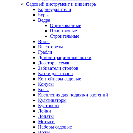
Садовый инструмент и инвентарь
Корнеудалители
Буры
Ведра
Оцинкованные
Пластиковые
Строительные
Вилы
Высоторезы
Грабли
Демонстрационные лотки
Дозаторы семян
Забиватели столбов
Катки для газона
Контейнеры садовые
Конусы
Косы
Крепления для подвязки растений
Культиваторы
Кусторезы
Лейки
Лопаты
Мотыги
Наборы садовые
Ножи