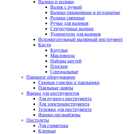
Валики и ролики
Валик с ручкой
Валики прижимные и игольчатые
Ролики сменные
Ручки для валиков
Структурные валики
Удлинители для валиков
Вспомогательный малярный инструмент
Кисти
Круглые
Макловицы
Наборы кистей
Плоские
Специальные
Паяльное оборудование
Газовые горелки и паяльники
Паяльные лампы
Ящики для инструментов
Для ручного инструмента
Для электроинструмента
Тележки для инструмента
Ящики-органайзеры
Пистолеты
Для герметика
Клеевые