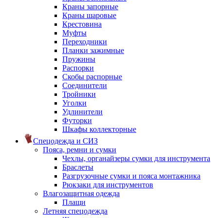
Краны запорные
Краны шаровые
Крестовина
Муфты
Переходники
Планки зажимные
Пружины
Распорки
Скобы распорные
Соединители
Тройники
Уголки
Удлинители
Футорки
Шкафы коллекторные
Спецодежда и СИЗ
Пояса, ремни и сумки
Чехлы, органайзеры сумки для инструмента
Браслеты
Разгрузочные сумки и пояса монтажника
Рюкзаки для инструментов
Влагозащитная одежда
Плащи
Летняя спецодежда