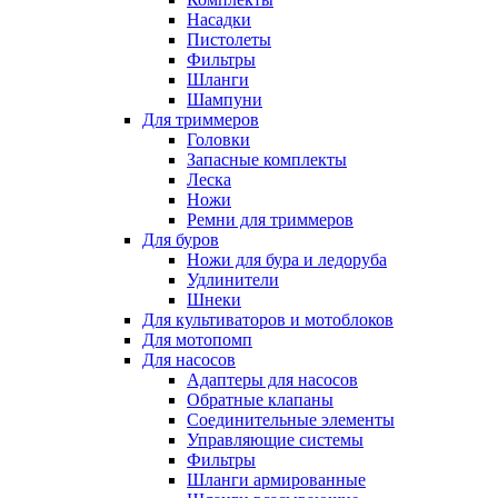
Насадки
Пистолеты
Фильтры
Шланги
Шампуни
Для триммеров
Головки
Запасные комплекты
Леска
Ножи
Ремни для триммеров
Для буров
Ножи для бура и ледоруба
Удлинители
Шнеки
Для культиваторов и мотоблоков
Для мотопомп
Для насосов
Адаптеры для насосов
Обратные клапаны
Соединительные элементы
Управляющие системы
Фильтры
Шланги армированные