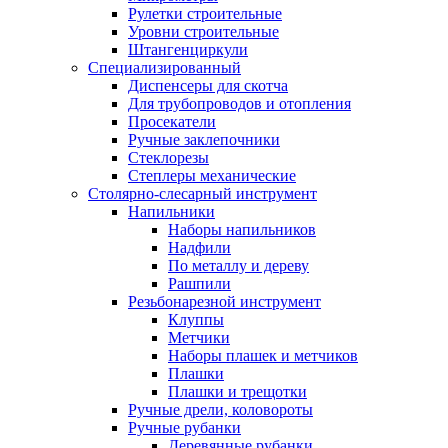
Рулетки строительные
Уровни строительные
Штангенциркули
Специализированный
Диспенсеры для скотча
Для трубопроводов и отопления
Просекатели
Ручные заклепочники
Стеклорезы
Степлеры механические
Столярно-слесарный инструмент
Напильники
Наборы напильников
Надфили
По металлу и дереву
Рашпили
Резьбонарезной инструмент
Клуппы
Метчики
Наборы плашек и метчиков
Плашки
Плашки и трещотки
Ручные дрели, коловороты
Ручные рубанки
Деревянные рубанки