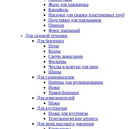
Жало для паяльника
Канифоль
Насадки для сварки пластиковых труб
Подставки для паяльников
Припои
Флюс паяльный
Для садовой техники
Для бензопил
Цепи
Козлы
Свечи зажигания
Фильтры
Чехлы и кожухи для шин
Шины
Для газонокосилок
Наборы для мульчирования
Ножи
Травосборники
Для измельчителей
Ножи
Для кусторезов
Ножи для кустореза
Телескопические штанги
Для моек высокого давления
Комплекты