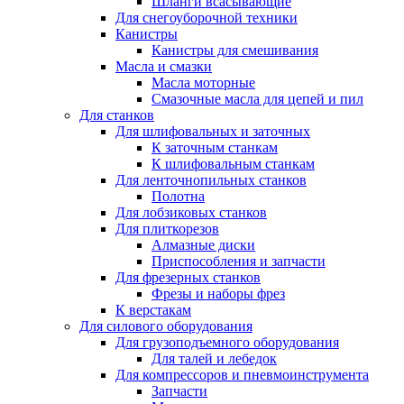
Шланги всасывающие
Для снегоуборочной техники
Канистры
Канистры для смешивания
Масла и смазки
Масла моторные
Смазочные масла для цепей и пил
Для станков
Для шлифовальных и заточных
К заточным станкам
К шлифовальным станкам
Для ленточнопильных станков
Полотна
Для лобзиковых станков
Для плиткорезов
Алмазные диски
Приспособления и запчасти
Для фрезерных станков
Фрезы и наборы фрез
К верстакам
Для силового оборудования
Для грузоподъемного оборудования
Для талей и лебедок
Для компрессоров и пневмоинструмента
Запчасти