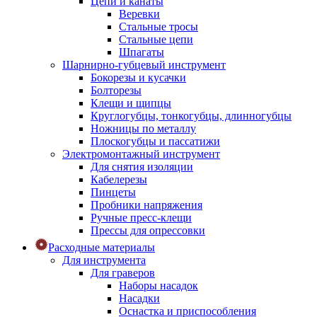
Цепи и канаты
Веревки
Стальные тросы
Стальные цепи
Шпагаты
Шарнирно-губцевый инструмент
Бокорезы и кусачки
Болторезы
Клещи и щипцы
Круглогубцы, тонкогубцы, длинногубцы
Ножницы по металлу
Плоскогубцы и пассатижи
Электромонтажный инструмент
Для снятия изоляции
Кабелерезы
Пинцеты
Пробники напряжения
Ручные пресс-клещи
Прессы для опрессовки
Расходные материалы
Для инструмента
Для граверов
Наборы насадок
Насадки
Оснастка и приспособления