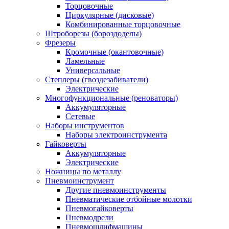
Торцовочные
Циркулярные (дисковые)
Комбинированные торцовочные
Штроборезы (бороздоделы)
Фрезеры
Кромочные (окантовочные)
Ламельные
Универсальные
Степлеры (гвоздезабиватели)
Электрические
Многофункциональные (реноваторы)
Аккумуляторные
Сетевые
Наборы инструментов
Наборы электроинструмента
Гайковерты
Аккумуляторные
Электрические
Ножницы по металлу
Пневмоинструмент
Другие пневмоинструменты
Пневматические отбойные молотки
Пневмогайковерты
Пневмодрели
Пневмошлифмашины