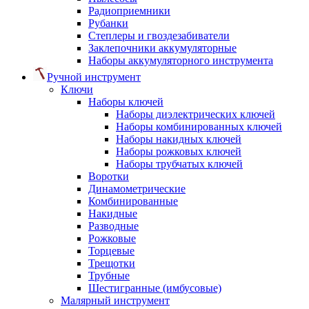
Радиоприемники
Рубанки
Степлеры и гвоздезабиватели
Заклепочники аккумуляторные
Наборы аккумуляторного инструмента
Ручной инструмент
Ключи
Наборы ключей
Наборы диэлектрических ключей
Наборы комбинированных ключей
Наборы накидных ключей
Наборы рожковых ключей
Наборы трубчатых ключей
Воротки
Динамометрические
Комбинированные
Накидные
Разводные
Рожковые
Торцевые
Трещотки
Трубные
Шестигранные (имбусовые)
Малярный инструмент