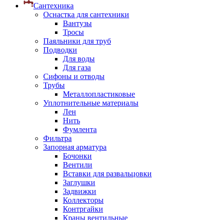
Сантехника
Оснастка для сантехники
Вантузы
Тросы
Паяльники для труб
Подводки
Для воды
Для газа
Сифоны и отводы
Трубы
Металлопластиковые
Уплотнительные материалы
Лен
Нить
Фумлента
Фильтра
Запорная арматура
Бочонки
Вентили
Вставки для развальцовки
Заглушки
Задвижки
Коллекторы
Контргайки
Краны вентильные