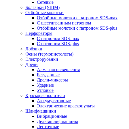
Сетевые
Болгарки (УШМ)
Отбойные молотки
Отбойные молотки с патроном SDS-max
С шестигранным патроном
Отбойные молотки с патроном SDS-plus
Перфораторы
С патроном SDS-max
С патроном SDS-plus
Лобзики
Фены (термопистолеты)
Электрорубанки
Дрели
Алмазного сверления
Безударные
Дрели-миксеры
Ударные
Угловые
Краскораспылители
Аккумуляторные
Электрические краскопульты
Шлифмашинки
Вибрационные
Дельташлифмашины
Ленточные