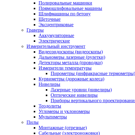
Полировальные машинки
Прямошлифовальные машины
Шлифмашины по бетону
Щеточные
Эксцентриковые
Граверы
Аккумуляторные
Электрические
Измерительный инструмент
Видеоэндоскопы (видеоскопы)
Дальномеры лазерные (рулетки)
Детекторы металла (проводки)
Измерители температуры
Пирометры (инфракрасные термометры
Курвиметры (дорожные колеса)
Нивелиры
Лазерные уровни (нивелиры)
Оптические нивелиры
Приборы вертикального проектировани
Теодолиты
Угломеры и уклономеры
Мультиметры
Пилы
Монтажные (отрезные)
Сабельные (электроножовки)