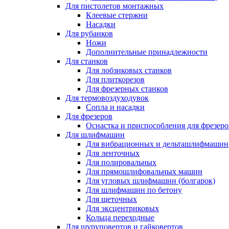
Для пистолетов монтажных
Клеевые стержни
Насадки
Для рубанков
Ножи
Дополнительные принадлежности
Для станков
Для лобзиковых станков
Для плиткорезов
Для фрезерных станков
Для термовоздуходувок
Сопла и насадки
Для фрезеров
Оснастка и приспособления для фрезеро
Для шлифмашин
Для вибрационных и дельташлифмашин
Для ленточных
Для полировальных
Для прямошлифовальных машин
Для угловых шлифмашин (болгарок)
Для шлифмашин по бетону
Для щеточных
Для эксцентриковых
Кольца переходные
Для шуруповертов и гайковертов