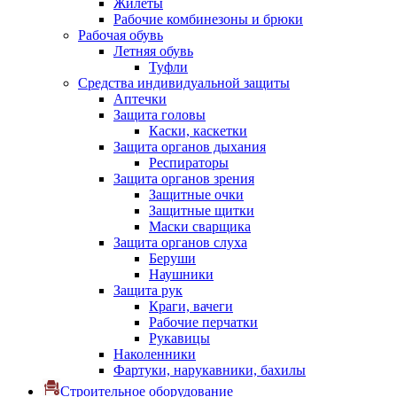
Жилеты
Рабочие комбинезоны и брюки
Рабочая обувь
Летняя обувь
Туфли
Средства индивидуальной защиты
Аптечки
Защита головы
Каски, каскетки
Защита органов дыхания
Респираторы
Защита органов зрения
Защитные очки
Защитные щитки
Маски сварщика
Защита органов слуха
Беруши
Наушники
Защита рук
Краги, вачеги
Рабочие перчатки
Рукавицы
Наколенники
Фартуки, нарукавники, бахилы
Строительное оборудование