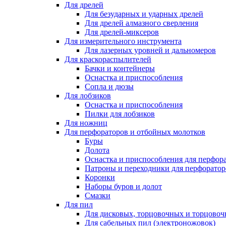
Для дрелей
Для безударных и ударных дрелей
Для дрелей алмазного сверления
Для дрелей-миксеров
Для измерительного инструмента
Для лазерных уровней и дальномеров
Для краскораспылителей
Бачки и контейнеры
Оснастка и приспособления
Сопла и дюзы
Для лобзиков
Оснастка и приспособления
Пилки для лобзиков
Для ножниц
Для перфораторов и отбойных молотков
Буры
Долота
Оснастка и приспособления для перфор
Патроны и переходники для перфоратор
Коронки
Наборы буров и долот
Смазки
Для пил
Для дисковых, торцовочных и торцово
Для сабельных пил (электроножовок)