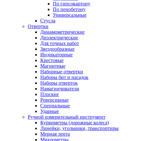
По гипсокартону
По пенобетону
Универсальные
Стусла
Отвертки
Динамометрические
Диэлектрические
Для точных работ
Звездообразные
Индикаторные
Крестовые
Магнитные
Наборные отвертки
Наборы бит и насадок
Наборы отверток
Намагничиватели
Плоские
Реверсивные
Специальные
Ударные
Ручной измерительный инструмент
Курвиметры (дорожные колеса)
Линейки, угольники, транспортиры
Мерная лента
Микрометры