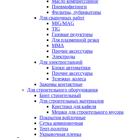
Масло компрессорное
Пневмофитинги
Фильтры, лубрикаторы
Для сварочных работ
MIG/MAG
TIG
Газовые редукторы
Для плазменной резки
ММА
Прочие аксессуары
Электроды
Для электростанций
Блоки автоматики
Прочие аксессуары
Тележки, колеса
Зажимы контактные
Для строительного оборудования
Бинт строительный
Для строительных материалов
Крестики для кафеля
Мешки для строительного мусора
Покрытия войлочные
Сетка армировочная
Тент-полотна
Укрывочная пленка