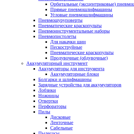
Орбитальные (эксцентриковые) пнев
Прямые пневмошлифмашины
Угловые пневмошлифмашины
Пневмошуруповерты
Пневматические краскопульты
Пневмоинструментальные наборы
Пневмопистолеты
Для накачки шин
Пескоструйные
Пневматические краскопульты
Продувочные (обдувочные)
Аккумуляторный инструмент
Аккумуляторы для инструмента
Аккумуляторные блоки
Болгарки и шлифмашины
Зарядные устройства для аккумуляторов
Лобзики
Ножницы
Отвертки
Перфораторы
Пилы
Дисковые
Ленточные
Сабельные
Пылесосы