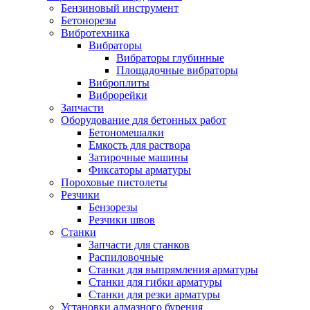
Бензиновый инструмент
Бетонорезы
Вибротехника
Вибраторы
Вибраторы глубинные
Площадочные вибраторы
Виброплиты
Виброрейки
Запчасти
Оборудование для бетонных работ
Бетономешалки
Емкость для раствора
Затирочные машины
Фиксаторы арматуры
Пороховые пистолеты
Резчики
Бензорезы
Резчики швов
Станки
Запчасти для станков
Распиловочные
Станки для выпрямления арматуры
Станки для гибки арматуры
Станки для резки арматуры
Установки алмазного бурения