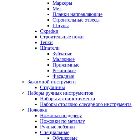
Маркеры
Мел
Планки направляющие
Строительные отвесы
Шнуры
Скребки
Строительные ножи
Терки
Шпатели
Зубчатые
Малярные
Прижимные
Резиновые
Фасадные
Зажимной инструмент
Струбцины
Наборы ручных инструментов
Наборы автоинструмента
Наборы столярно-слесарного инструмента
Ножовки
Ножовки по дереву
Ножовки по металлу
Ручные лобзики
Специальные
Обушковые