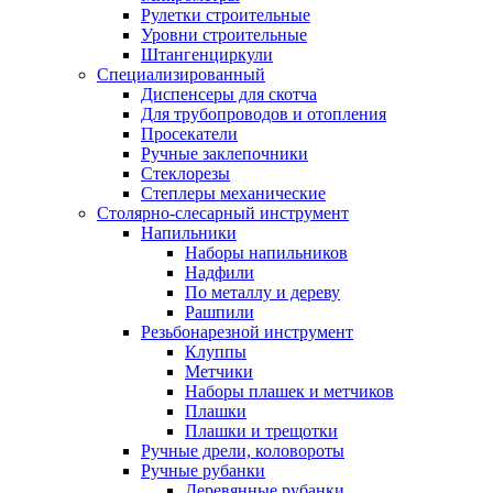
Рулетки строительные
Уровни строительные
Штангенциркули
Специализированный
Диспенсеры для скотча
Для трубопроводов и отопления
Просекатели
Ручные заклепочники
Стеклорезы
Степлеры механические
Столярно-слесарный инструмент
Напильники
Наборы напильников
Надфили
По металлу и дереву
Рашпили
Резьбонарезной инструмент
Клуппы
Метчики
Наборы плашек и метчиков
Плашки
Плашки и трещотки
Ручные дрели, коловороты
Ручные рубанки
Деревянные рубанки