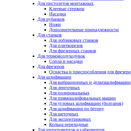
Для пистолетов монтажных
Клеевые стержни
Насадки
Для рубанков
Ножи
Дополнительные принадлежности
Для станков
Для лобзиковых станков
Для плиткорезов
Для фрезерных станков
Для термовоздуходувок
Сопла и насадки
Для фрезеров
Оснастка и приспособления для фрезеро
Для шлифмашин
Для вибрационных и дельташлифмашин
Для ленточных
Для полировальных
Для прямошлифовальных машин
Для угловых шлифмашин (болгарок)
Для шлифмашин по бетону
Для щеточных
Для эксцентриковых
Кольца переходные
Для шуруповертов и гайковертов