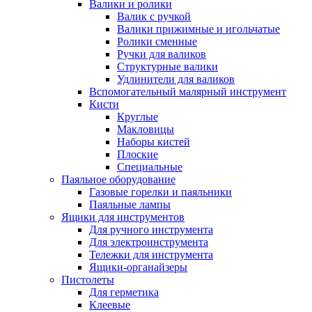
Валики и ролики
Валик с ручкой
Валики прижимные и игольчатые
Ролики сменные
Ручки для валиков
Структурные валики
Удлинители для валиков
Вспомогательный малярный инструмент
Кисти
Круглые
Макловицы
Наборы кистей
Плоские
Специальные
Паяльное оборудование
Газовые горелки и паяльники
Паяльные лампы
Ящики для инструментов
Для ручного инструмента
Для электроинструмента
Тележки для инструмента
Ящики-органайзеры
Пистолеты
Для герметика
Клеевые