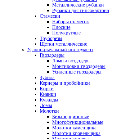
Металлические рубанки
Рубанки для гипсокартона
Стамески
Наборы стамесок
Плоские
Полукруглые
Труборезы
Щетки металлические
Ударно-рычажный инструмент
Гвоздодеры
Ломы-гвоздодеры
Монтировки-гвоздодеры
Усиленные гвоздодеры
Зубила
Кернеры и пробойники
Кирки
Киянки
Кувалды
Ломы
Молотки
Безынерционные
Многофункциональные
Молотки каменщика
Молотки кровельщика
Молотки-топоры