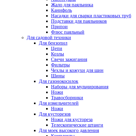
Жало для паяльника
Канифоль
Насадки для сварки пластиковых труб
Подставки для паяльников
Припои
Флюс паяльный
Для садовой техники
Для бензопил
Цепи
Козлы
Свечи зажигания
Фильтры
Чехлы и кожухи для шин
Шины
Для газонокосилок
Наборы для мульчирования
Ножи
Травосборники
Для измельчителей
Ножи
Для кусторезов
Ножи для кустореза
Телескопические штанги
Для моек высокого давления
Комплекты