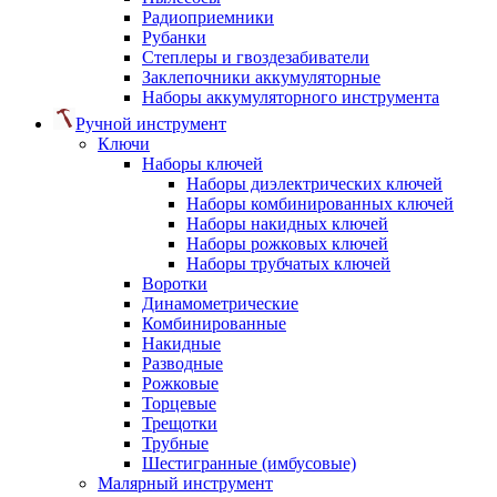
Радиоприемники
Рубанки
Степлеры и гвоздезабиватели
Заклепочники аккумуляторные
Наборы аккумуляторного инструмента
Ручной инструмент
Ключи
Наборы ключей
Наборы диэлектрических ключей
Наборы комбинированных ключей
Наборы накидных ключей
Наборы рожковых ключей
Наборы трубчатых ключей
Воротки
Динамометрические
Комбинированные
Накидные
Разводные
Рожковые
Торцевые
Трещотки
Трубные
Шестигранные (имбусовые)
Малярный инструмент