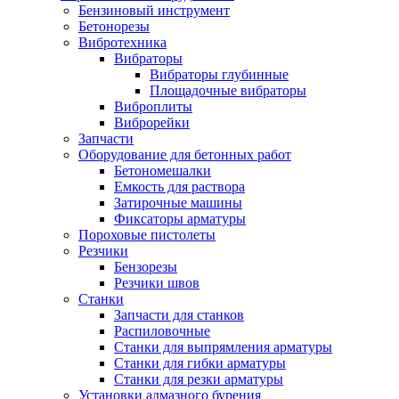
Бензиновый инструмент
Бетонорезы
Вибротехника
Вибраторы
Вибраторы глубинные
Площадочные вибраторы
Виброплиты
Виброрейки
Запчасти
Оборудование для бетонных работ
Бетономешалки
Емкость для раствора
Затирочные машины
Фиксаторы арматуры
Пороховые пистолеты
Резчики
Бензорезы
Резчики швов
Станки
Запчасти для станков
Распиловочные
Станки для выпрямления арматуры
Станки для гибки арматуры
Станки для резки арматуры
Установки алмазного бурения