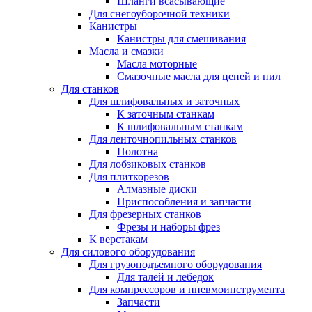
Шланги всасывающие
Для снегоуборочной техники
Канистры
Канистры для смешивания
Масла и смазки
Масла моторные
Смазочные масла для цепей и пил
Для станков
Для шлифовальных и заточных
К заточным станкам
К шлифовальным станкам
Для ленточнопильных станков
Полотна
Для лобзиковых станков
Для плиткорезов
Алмазные диски
Приспособления и запчасти
Для фрезерных станков
Фрезы и наборы фрез
К верстакам
Для силового оборудования
Для грузоподъемного оборудования
Для талей и лебедок
Для компрессоров и пневмоинструмента
Запчасти