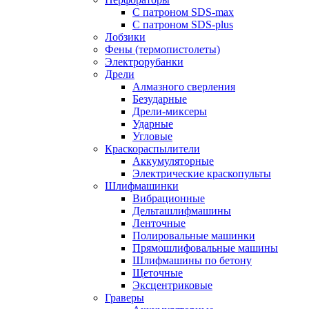
С патроном SDS-max
С патроном SDS-plus
Лобзики
Фены (термопистолеты)
Электрорубанки
Дрели
Алмазного сверления
Безударные
Дрели-миксеры
Ударные
Угловые
Краскораспылители
Аккумуляторные
Электрические краскопульты
Шлифмашинки
Вибрационные
Дельташлифмашины
Ленточные
Полировальные машинки
Прямошлифовальные машины
Шлифмашины по бетону
Щеточные
Эксцентриковые
Граверы