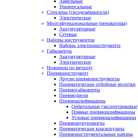
Ламельные
Универсальные
Степлеры (гвоздезабиватели)
Электрические
Многофункциональные (реноваторы)
Аккумуляторные
Сетевые
Наборы инструментов
Наборы электроинструмента
Гайковерты
Аккумуляторные
Электрические
Ножницы по металлу
Пневмоинструмент
Другие пневмоинструменты
Пневматические отбойные молотки
Пневмогайковерты
Пневмодрели
Пневмошлифмашины
Орбитальные (эксцентриковы
Прямые пневмошлифмашины
Угловые пневмошлифмашины
Пневмошуруповерты
Пневматические краскопульты
Пневмоинструментальные наборы