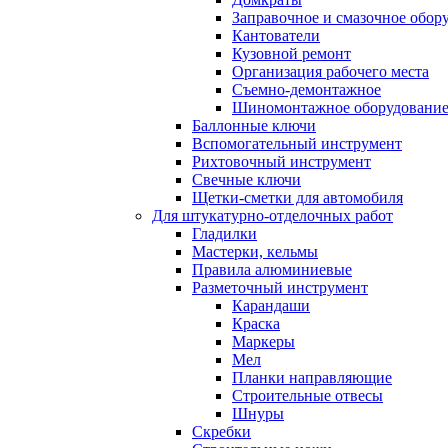
Заправочное и смазочное обор
Кантователи
Кузовной ремонт
Организация рабочего места
Съемно-демонтажное
Шиномонтажное оборудовани
Баллонные ключи
Вспомогательный инструмент
Рихтовочный инструмент
Свечные ключи
Щетки-сметки для автомобиля
Для штукатурно-отделочных работ
Гладилки
Мастерки, кельмы
Правила алюминиевые
Разметочный инструмент
Карандаши
Краска
Маркеры
Мел
Планки направляющие
Строительные отвесы
Шнуры
Скребки