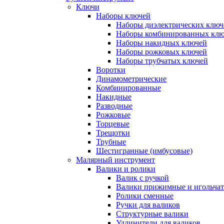
Ключи
Наборы ключей
Наборы диэлектрических ключ
Наборы комбинированных кл
Наборы накидных ключей
Наборы рожковых ключей
Наборы трубчатых ключей
Воротки
Динамометрические
Комбинированные
Накидные
Разводные
Рожковые
Торцевые
Трещотки
Трубные
Шестигранные (имбусовые)
Малярный инструмент
Валики и ролики
Валик с ручкой
Валики прижимные и игольча
Ролики сменные
Ручки для валиков
Структурные валики
Удлинители для валиков