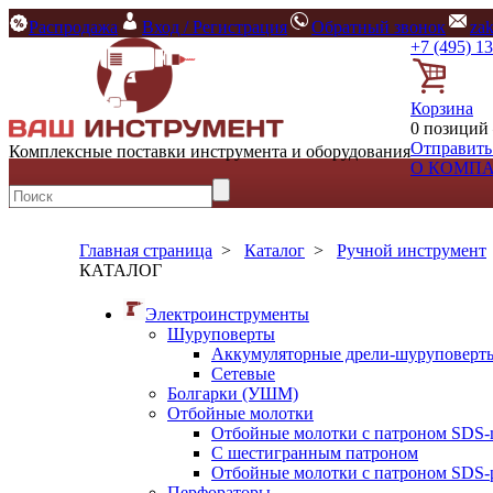
Распродажа
Вход / Регистрация
Обратный звонок
za
+7 (495) 1
Корзина
0 позиций 
Отправить
Комплексные поставки инструмента и оборудования
О КОМП
Главная страница
>
Каталог
>
Ручной инструмент
КАТАЛОГ
Электроинструменты
Шуруповерты
Аккумуляторные дрели-шуруповерт
Сетевые
Болгарки (УШМ)
Отбойные молотки
Отбойные молотки с патроном SDS-
С шестигранным патроном
Отбойные молотки с патроном SDS-p
Перфораторы