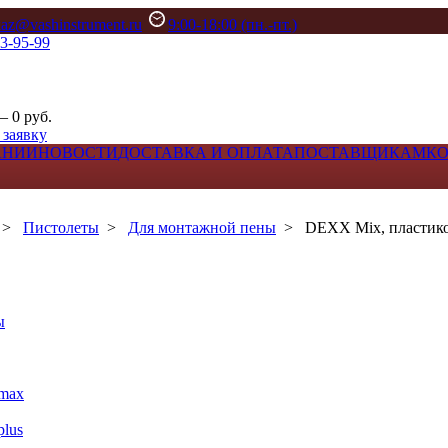
kaz@vashinstrument.ru
9:00-18:00 (пн.-пт.)
33-95-99
– 0 руб.
 заявку
АНИИ
НОВОСТИ
ДОСТАВКА И ОПЛАТА
ПОСТАВЩИКАМ
К
>
Пистолеты
>
Для монтажной пены
>
DEXX Mix, пластико
ы
max
lus