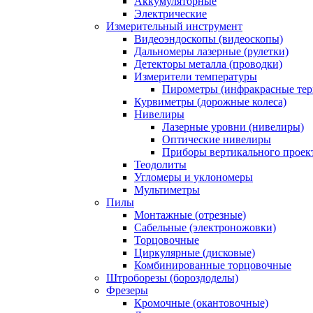
Аккумуляторные
Электрические
Измерительный инструмент
Видеоэндоскопы (видеоскопы)
Дальномеры лазерные (рулетки)
Детекторы металла (проводки)
Измерители температуры
Пирометры (инфракрасные те
Курвиметры (дорожные колеса)
Нивелиры
Лазерные уровни (нивелиры)
Оптические нивелиры
Приборы вертикального проек
Теодолиты
Угломеры и уклономеры
Мультиметры
Пилы
Монтажные (отрезные)
Сабельные (электроножовки)
Торцовочные
Циркулярные (дисковые)
Комбинированные торцовочные
Штроборезы (бороздоделы)
Фрезеры
Кромочные (окантовочные)