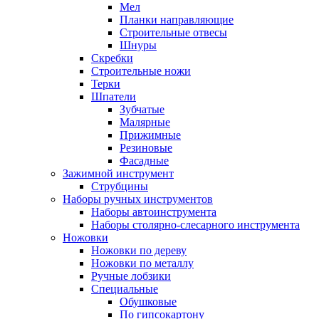
Мел
Планки направляющие
Строительные отвесы
Шнуры
Скребки
Строительные ножи
Терки
Шпатели
Зубчатые
Малярные
Прижимные
Резиновые
Фасадные
Зажимной инструмент
Струбцины
Наборы ручных инструментов
Наборы автоинструмента
Наборы столярно-слесарного инструмента
Ножовки
Ножовки по дереву
Ножовки по металлу
Ручные лобзики
Специальные
Обушковые
По гипсокартону