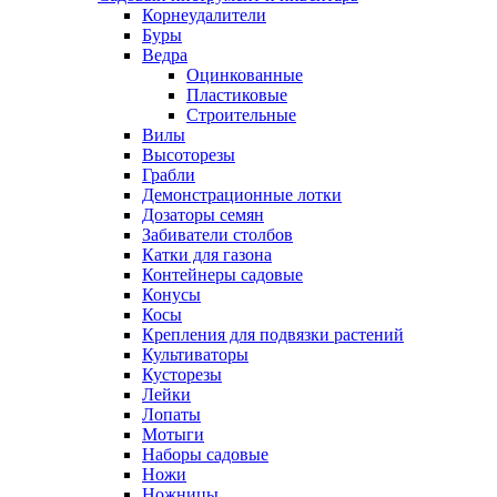
Корнеудалители
Буры
Ведра
Оцинкованные
Пластиковые
Строительные
Вилы
Высоторезы
Грабли
Демонстрационные лотки
Дозаторы семян
Забиватели столбов
Катки для газона
Контейнеры садовые
Конусы
Косы
Крепления для подвязки растений
Культиваторы
Кусторезы
Лейки
Лопаты
Мотыги
Наборы садовые
Ножи
Ножницы