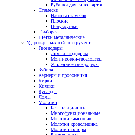
Рубанки для гипсокартона
Стамески
Наборы стамесок
Плоские
Полукруглые
Труборезы
Щетки металлические
Ударно-рычажный инструмент
Гвоздодеры
Ломы-гвоздодеры
Монтировки-гвоздодеры
Усиленные гвоздодеры
Зубила
Кернеры и пробойники
Кирки
Киянки
Кувалды
Ломы
Молотки
Безынерционные
Многофункциональные
Молотки каменщика
Молотки кровельщика
Молотки-топоры
Рихтовочные