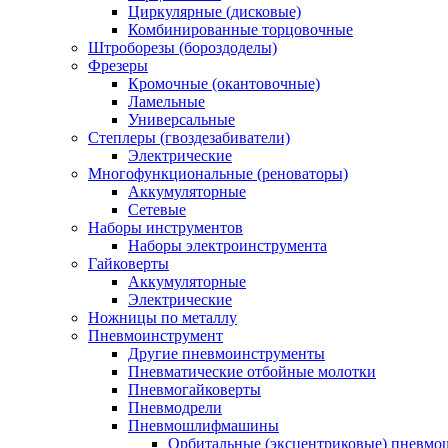
Циркулярные (дисковые)
Комбинированные торцовочные
Штроборезы (бороздоделы)
Фрезеры
Кромочные (окантовочные)
Ламельные
Универсальные
Степлеры (гвоздезабиватели)
Электрические
Многофункциональные (реноваторы)
Аккумуляторные
Сетевые
Наборы инструментов
Наборы электроинструмента
Гайковерты
Аккумуляторные
Электрические
Ножницы по металлу
Пневмоинструмент
Другие пневмоинструменты
Пневматические отбойные молотки
Пневмогайковерты
Пневмодрели
Пневмошлифмашины
Орбитальные (эксцентриковые) пнев