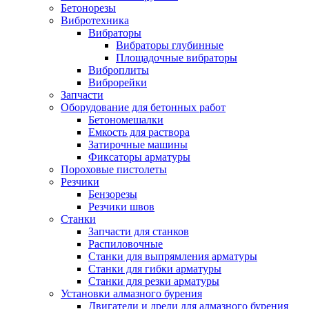
Бетонорезы
Вибротехника
Вибраторы
Вибраторы глубинные
Площадочные вибраторы
Виброплиты
Виброрейки
Запчасти
Оборудование для бетонных работ
Бетономешалки
Емкость для раствора
Затирочные машины
Фиксаторы арматуры
Пороховые пистолеты
Резчики
Бензорезы
Резчики швов
Станки
Запчасти для станков
Распиловочные
Станки для выпрямления арматуры
Станки для гибки арматуры
Станки для резки арматуры
Установки алмазного бурения
Двигатели и дрели для алмазного бурения