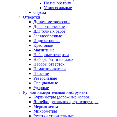
По пенобетону
Универсальные
Стусла
Отвертки
Динамометрические
Диэлектрические
Для точных работ
Звездообразные
Индикаторные
Крестовые
Магнитные
Наборные отвертки
Наборы бит и насадок
Наборы отверток
Намагничиватели
Плоские
Реверсивные
Специальные
Ударные
Ручной измерительный инструмент
Курвиметры (дорожные колеса)
Линейки, угольники, транспортиры
Мерная лента
Микрометры
Рулетки строительные