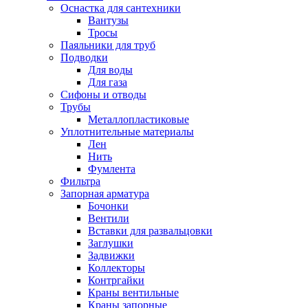
Оснастка для сантехники
Вантузы
Тросы
Паяльники для труб
Подводки
Для воды
Для газа
Сифоны и отводы
Трубы
Металлопластиковые
Уплотнительные материалы
Лен
Нить
Фумлента
Фильтра
Запорная арматура
Бочонки
Вентили
Вставки для развальцовки
Заглушки
Задвижки
Коллекторы
Контргайки
Краны вентильные
Краны запорные