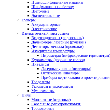
Прямошлифовальные машины
Шлифмашины по бетону
Щеточные
Эксцентриковые
Граверы
Аккумуляторные
Электрические
Измерительный инструмент
Видеоэндоскопы (видеоскопы)
Дальномеры лазерные (рулетки)
Детекторы металла (проводки)
Измерители температуры
Пирометры (инфракрасные термометры
Курвиметры (дорожные колеса)
Нивелиры
Лазерные уровни (нивелиры)
Оптические нивелиры
Приборы вертикального проектировани
Теодолиты
Угломеры и уклономеры
Мультиметры
Пилы
Монтажные (отрезные)
Сабельные (электроножовки)
Торцовочные