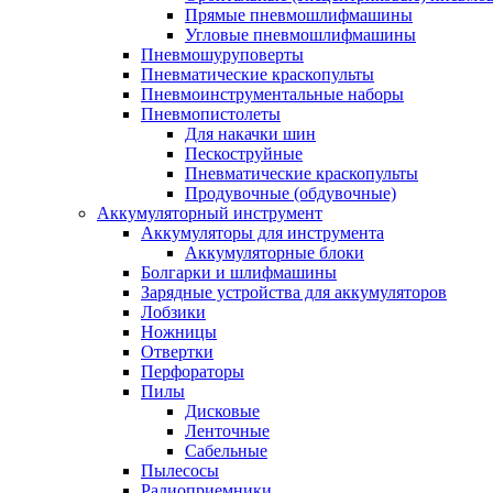
Прямые пневмошлифмашины
Угловые пневмошлифмашины
Пневмошуруповерты
Пневматические краскопульты
Пневмоинструментальные наборы
Пневмопистолеты
Для накачки шин
Пескоструйные
Пневматические краскопульты
Продувочные (обдувочные)
Аккумуляторный инструмент
Аккумуляторы для инструмента
Аккумуляторные блоки
Болгарки и шлифмашины
Зарядные устройства для аккумуляторов
Лобзики
Ножницы
Отвертки
Перфораторы
Пилы
Дисковые
Ленточные
Сабельные
Пылесосы
Радиоприемники