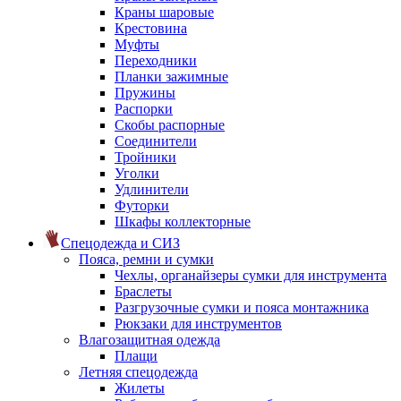
Краны шаровые
Крестовина
Муфты
Переходники
Планки зажимные
Пружины
Распорки
Скобы распорные
Соединители
Тройники
Уголки
Удлинители
Футорки
Шкафы коллекторные
Спецодежда и СИЗ
Пояса, ремни и сумки
Чехлы, органайзеры сумки для инструмента
Браслеты
Разгрузочные сумки и пояса монтажника
Рюкзаки для инструментов
Влагозащитная одежда
Плащи
Летняя спецодежда
Жилеты