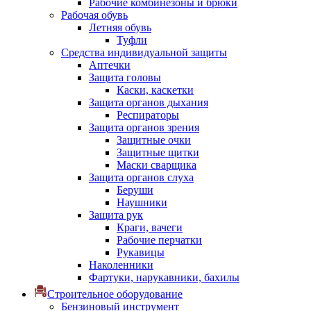
Рабочие комбинезоны и брюки
Рабочая обувь
Летняя обувь
Туфли
Средства индивидуальной защиты
Аптечки
Защита головы
Каски, каскетки
Защита органов дыхания
Респираторы
Защита органов зрения
Защитные очки
Защитные щитки
Маски сварщика
Защита органов слуха
Беруши
Наушники
Защита рук
Краги, вачеги
Рабочие перчатки
Рукавицы
Наколенники
Фартуки, нарукавники, бахилы
Строительное оборудование
Бензиновый инструмент