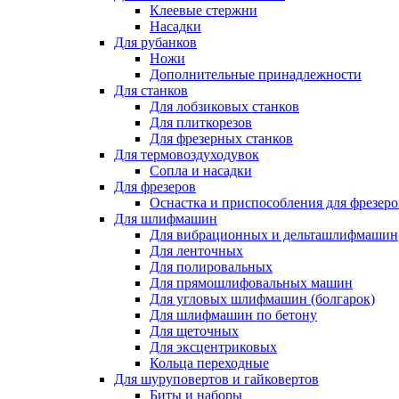
Клеевые стержни
Насадки
Для рубанков
Ножи
Дополнительные принадлежности
Для станков
Для лобзиковых станков
Для плиткорезов
Для фрезерных станков
Для термовоздуходувок
Сопла и насадки
Для фрезеров
Оснастка и приспособления для фрезеро
Для шлифмашин
Для вибрационных и дельташлифмашин
Для ленточных
Для полировальных
Для прямошлифовальных машин
Для угловых шлифмашин (болгарок)
Для шлифмашин по бетону
Для щеточных
Для эксцентриковых
Кольца переходные
Для шуруповертов и гайковертов
Биты и наборы