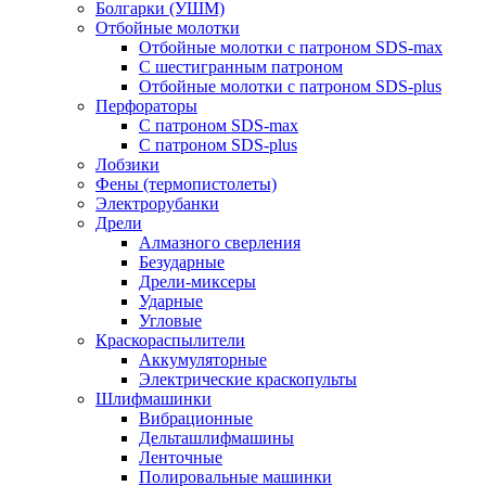
Болгарки (УШМ)
Отбойные молотки
Отбойные молотки с патроном SDS-max
С шестигранным патроном
Отбойные молотки с патроном SDS-plus
Перфораторы
С патроном SDS-max
С патроном SDS-plus
Лобзики
Фены (термопистолеты)
Электрорубанки
Дрели
Алмазного сверления
Безударные
Дрели-миксеры
Ударные
Угловые
Краскораспылители
Аккумуляторные
Электрические краскопульты
Шлифмашинки
Вибрационные
Дельташлифмашины
Ленточные
Полировальные машинки