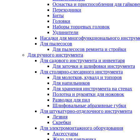
Оснастка и приспособления для гайкове
Переходники
Биты
Головки
Наборы торцевых головок
Удлинители
Насадки для многофункционального инструм
Для пылесосов
Для пылесосов ремонта и стройки
Для ручного инструмента
Для садового инструмента и инвентаря
Для заточки и шлифовки инструмента
Для столярно-слесарного инструмента
Для молотков, кувалд и топоров
Для напильников
Для хранения инструмента на стенах
Полотна и рукоятки для ножовок
Разводки для пил
Шлифовальные абразивные губки
Для штукатурно-отделочного инструмента
Лезвия
Скребки
Для электромонтажного оборудования
Аксессуары
Жало для паяльника