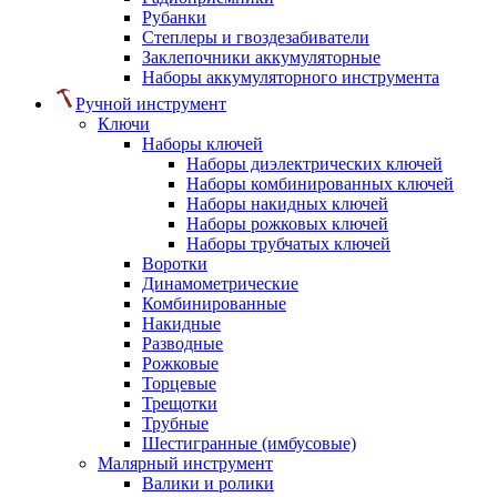
Рубанки
Степлеры и гвоздезабиватели
Заклепочники аккумуляторные
Наборы аккумуляторного инструмента
Ручной инструмент
Ключи
Наборы ключей
Наборы диэлектрических ключей
Наборы комбинированных ключей
Наборы накидных ключей
Наборы рожковых ключей
Наборы трубчатых ключей
Воротки
Динамометрические
Комбинированные
Накидные
Разводные
Рожковые
Торцевые
Трещотки
Трубные
Шестигранные (имбусовые)
Малярный инструмент
Валики и ролики