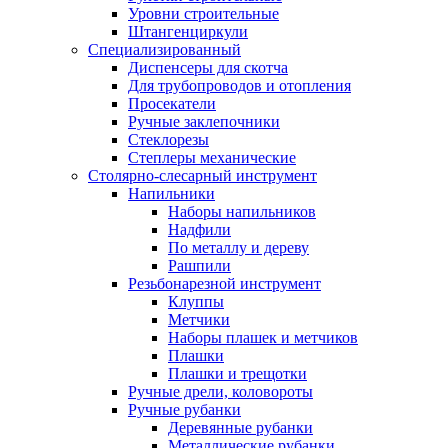
Уровни строительные
Штангенциркули
Специализированный
Диспенсеры для скотча
Для трубопроводов и отопления
Просекатели
Ручные заклепочники
Стеклорезы
Степлеры механические
Столярно-слесарный инструмент
Напильники
Наборы напильников
Надфили
По металлу и дереву
Рашпили
Резьбонарезной инструмент
Клуппы
Метчики
Наборы плашек и метчиков
Плашки
Плашки и трещотки
Ручные дрели, коловороты
Ручные рубанки
Деревянные рубанки
Металлические рубанки