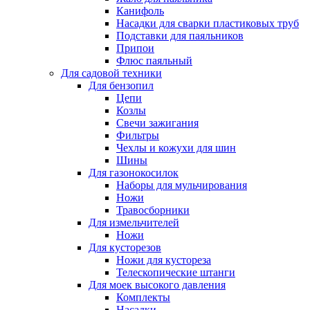
Канифоль
Насадки для сварки пластиковых труб
Подставки для паяльников
Припои
Флюс паяльный
Для садовой техники
Для бензопил
Цепи
Козлы
Свечи зажигания
Фильтры
Чехлы и кожухи для шин
Шины
Для газонокосилок
Наборы для мульчирования
Ножи
Травосборники
Для измельчителей
Ножи
Для кусторезов
Ножи для кустореза
Телескопические штанги
Для моек высокого давления
Комплекты
Насадки