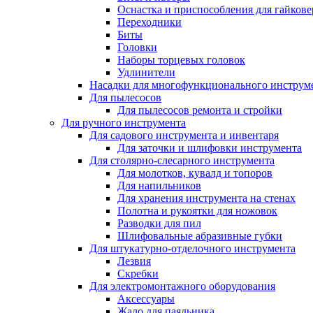
Оснастка и приспособления для гайкове
Переходники
Биты
Головки
Наборы торцевых головок
Удлинители
Насадки для многофункционального инструм
Для пылесосов
Для пылесосов ремонта и стройки
Для ручного инструмента
Для садового инструмента и инвентаря
Для заточки и шлифовки инструмента
Для столярно-слесарного инструмента
Для молотков, кувалд и топоров
Для напильников
Для хранения инструмента на стенах
Полотна и рукоятки для ножовок
Разводки для пил
Шлифовальные абразивные губки
Для штукатурно-отделочного инструмента
Лезвия
Скребки
Для электромонтажного оборудования
Аксессуары
Жало для паяльника