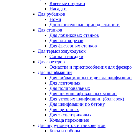
Клеевые стержни
Насадки
Для рубанков
Ножи
Дополнительные принадлежности
Для станков
Для лобзиковых станков
Для плиткорезов
Для фрезерных станков
Для термовоздуходувок
Сопла и насадки
Для фрезеров
Оснастка и приспособления для фрезеро
Для шлифмашин
Для вибрационных и дельташлифмашин
Для ленточных
Для полировальных
Для прямошлифовальных машин
Для угловых шлифмашин (болгарок)
Для шлифмашин по бетону
Для щеточных
Для эксцентриковых
Кольца переходные
Для шуруповертов и гайковертов
Биты и наборы