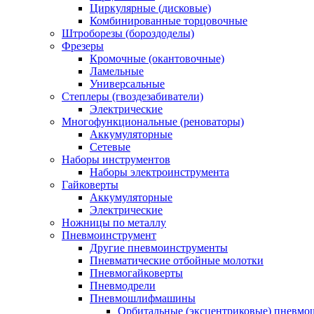
Циркулярные (дисковые)
Комбинированные торцовочные
Штроборезы (бороздоделы)
Фрезеры
Кромочные (окантовочные)
Ламельные
Универсальные
Степлеры (гвоздезабиватели)
Электрические
Многофункциональные (реноваторы)
Аккумуляторные
Сетевые
Наборы инструментов
Наборы электроинструмента
Гайковерты
Аккумуляторные
Электрические
Ножницы по металлу
Пневмоинструмент
Другие пневмоинструменты
Пневматические отбойные молотки
Пневмогайковерты
Пневмодрели
Пневмошлифмашины
Орбитальные (эксцентриковые) пнев