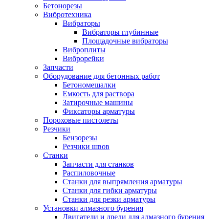
Бетонорезы
Вибротехника
Вибраторы
Вибраторы глубинные
Площадочные вибраторы
Виброплиты
Виброрейки
Запчасти
Оборудование для бетонных работ
Бетономешалки
Емкость для раствора
Затирочные машины
Фиксаторы арматуры
Пороховые пистолеты
Резчики
Бензорезы
Резчики швов
Станки
Запчасти для станков
Распиловочные
Станки для выпрямления арматуры
Станки для гибки арматуры
Станки для резки арматуры
Установки алмазного бурения
Двигатели и дрели для алмазного бурения