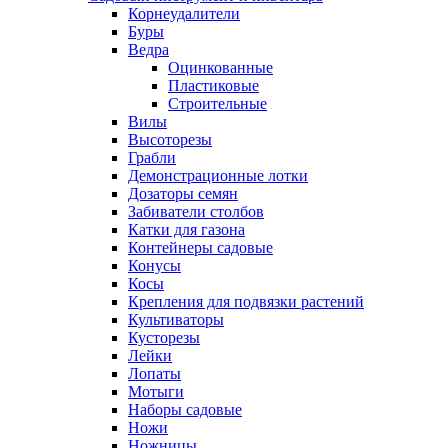
Корнеудалители
Буры
Ведра
Оцинкованные
Пластиковые
Строительные
Вилы
Высоторезы
Грабли
Демонстрационные лотки
Дозаторы семян
Забиватели столбов
Катки для газона
Контейнеры садовые
Конусы
Косы
Крепления для подвязки растений
Культиваторы
Кусторезы
Лейки
Лопаты
Мотыги
Наборы садовые
Ножи
Ножницы