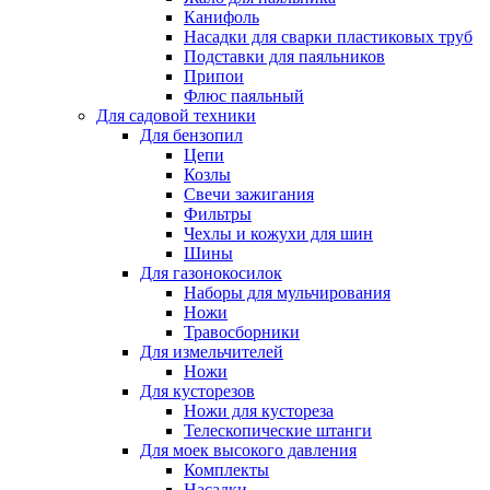
Канифоль
Насадки для сварки пластиковых труб
Подставки для паяльников
Припои
Флюс паяльный
Для садовой техники
Для бензопил
Цепи
Козлы
Свечи зажигания
Фильтры
Чехлы и кожухи для шин
Шины
Для газонокосилок
Наборы для мульчирования
Ножи
Травосборники
Для измельчителей
Ножи
Для кусторезов
Ножи для кустореза
Телескопические штанги
Для моек высокого давления
Комплекты
Насадки