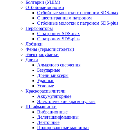
Болгарки (УШМ)
Отбойные молотки
Отбойные молотки с патроном SDS-max
С шестигранным патроном
Отбойные молотки с патроном SDS-plus
Перфораторы
С патроном SDS-max
С патроном SDS-plus
Лобзики
Фены (термопистолеты)
Электрорубанки
Дрели
Алмазного сверления
Безударные
Дрели-миксеры
Ударные
Угловые
Краскораспылители
Аккумуляторные
Электрические краскопульты
Шлифмашинки
Вибрационные
Дельташлифмашины
Ленточные
Полировальные машинки