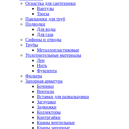
Оснастка для сантехники
Вантузы
Тросы
Паяльники для труб
Подводки
Для воды
Для газа
Сифоны и отводы
Трубы
Металлопластиковые
Уплотнительные материалы
Лен
Нить
Фумлента
Фильтра
Запорная арматура
Бочонки
Вентили
Вставки для развальцовки
Заглушки
Задвижки
Коллекторы
Контргайки
Краны вентильные
Краны запорные