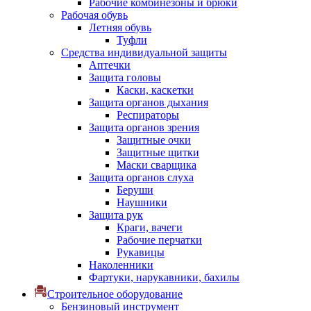
Рабочие комбинезоны и брюки
Рабочая обувь
Летняя обувь
Туфли
Средства индивидуальной защиты
Аптечки
Защита головы
Каски, каскетки
Защита органов дыхания
Респираторы
Защита органов зрения
Защитные очки
Защитные щитки
Маски сварщика
Защита органов слуха
Беруши
Наушники
Защита рук
Краги, вачеги
Рабочие перчатки
Рукавицы
Наколенники
Фартуки, нарукавники, бахилы
Строительное оборудование
Бензиновый инструмент