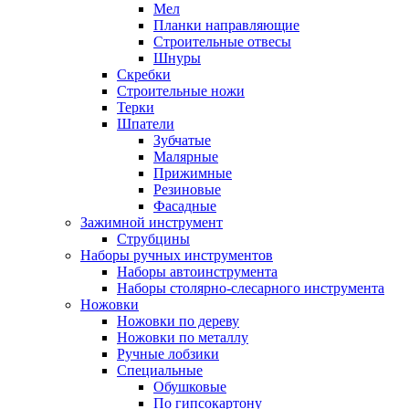
Мел
Планки направляющие
Строительные отвесы
Шнуры
Скребки
Строительные ножи
Терки
Шпатели
Зубчатые
Малярные
Прижимные
Резиновые
Фасадные
Зажимной инструмент
Струбцины
Наборы ручных инструментов
Наборы автоинструмента
Наборы столярно-слесарного инструмента
Ножовки
Ножовки по дереву
Ножовки по металлу
Ручные лобзики
Специальные
Обушковые
По гипсокартону