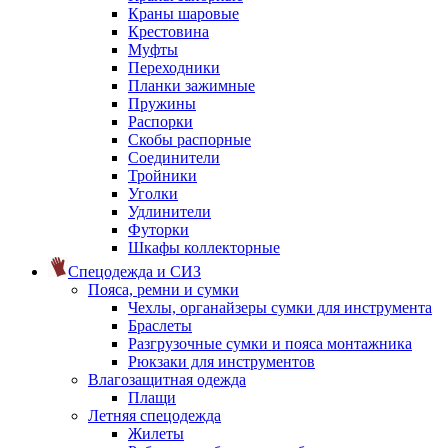
Краны шаровые
Крестовина
Муфты
Переходники
Планки зажимные
Пружины
Распорки
Скобы распорные
Соединители
Тройники
Уголки
Удлинители
Футорки
Шкафы коллекторные
Спецодежда и СИЗ
Пояса, ремни и сумки
Чехлы, органайзеры сумки для инструмента
Браслеты
Разгрузочные сумки и пояса монтажника
Рюкзаки для инструментов
Влагозащитная одежда
Плащи
Летняя спецодежда
Жилеты