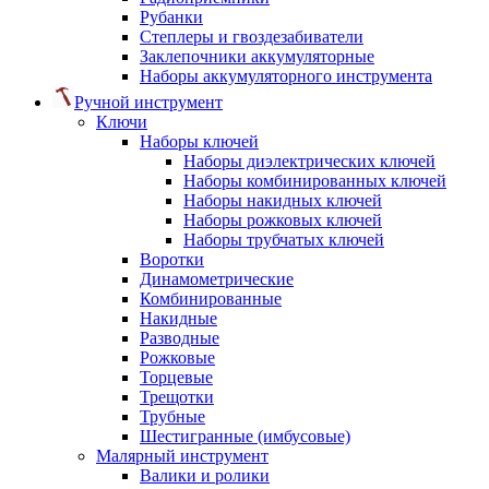
Рубанки
Степлеры и гвоздезабиватели
Заклепочники аккумуляторные
Наборы аккумуляторного инструмента
Ручной инструмент
Ключи
Наборы ключей
Наборы диэлектрических ключей
Наборы комбинированных ключей
Наборы накидных ключей
Наборы рожковых ключей
Наборы трубчатых ключей
Воротки
Динамометрические
Комбинированные
Накидные
Разводные
Рожковые
Торцевые
Трещотки
Трубные
Шестигранные (имбусовые)
Малярный инструмент
Валики и ролики