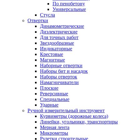
По пенобетону
Универсальные
Стусла
Отвертки
Динамометрические
Диэлектрические
Для точных работ
Звездообразные
Индикаторные
Крестовые
Магнитные
Наборные отвертки
Наборы бит и насадок
Наборы отверток
Намагничиватели
Плоские
Реверсивные
Специальные
Ударные
Ручной измерительный инструмент
Курвиметры (дорожные колеса)
Линейки, угольники, транспортиры
Мерная лента
Микрометры
Рулетки строительные