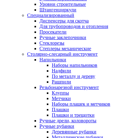
Уровни строительные
Штангенциркули
Специализированный
Диспенсеры для скотча
Для трубопроводов и отопления
Просекатели
Ручные заклепочники
Стеклорезы
Степлеры механические
Столярно-слесарный инструмент
Напильники
Наборы напильников
Надфили
По металлу и дереву
Рашпили
Резьбонарезной инструмент
Клуппы
Метчики
Наборы плашек и метчиков
Плашки
Плашки и трещотки
Ручные дрели, коловороты
Ручные рубанки
Деревянные рубанки
Металлические рубанки