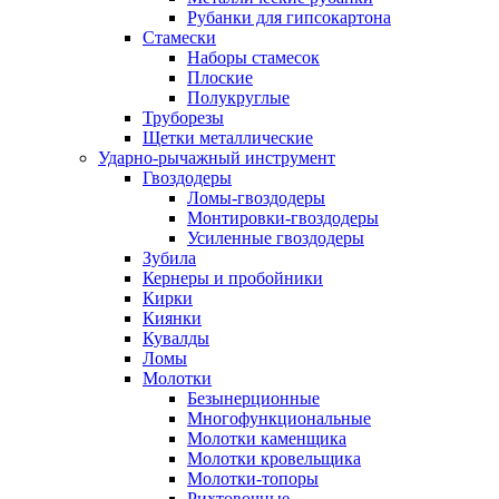
Рубанки для гипсокартона
Стамески
Наборы стамесок
Плоские
Полукруглые
Труборезы
Щетки металлические
Ударно-рычажный инструмент
Гвоздодеры
Ломы-гвоздодеры
Монтировки-гвоздодеры
Усиленные гвоздодеры
Зубила
Кернеры и пробойники
Кирки
Киянки
Кувалды
Ломы
Молотки
Безынерционные
Многофункциональные
Молотки каменщика
Молотки кровельщика
Молотки-топоры
Рихтовочные