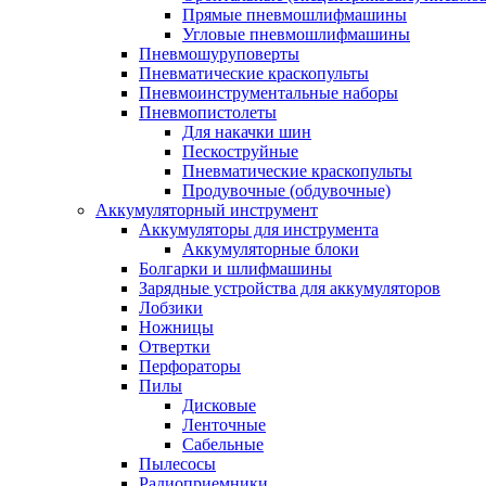
Прямые пневмошлифмашины
Угловые пневмошлифмашины
Пневмошуруповерты
Пневматические краскопульты
Пневмоинструментальные наборы
Пневмопистолеты
Для накачки шин
Пескоструйные
Пневматические краскопульты
Продувочные (обдувочные)
Аккумуляторный инструмент
Аккумуляторы для инструмента
Аккумуляторные блоки
Болгарки и шлифмашины
Зарядные устройства для аккумуляторов
Лобзики
Ножницы
Отвертки
Перфораторы
Пилы
Дисковые
Ленточные
Сабельные
Пылесосы
Радиоприемники