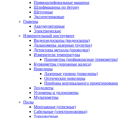
Прямошлифовальные машины
Шлифмашины по бетону
Щеточные
Эксцентриковые
Граверы
Аккумуляторные
Электрические
Измерительный инструмент
Видеоэндоскопы (видеоскопы)
Дальномеры лазерные (рулетки)
Детекторы металла (проводки)
Измерители температуры
Пирометры (инфракрасные термометры
Курвиметры (дорожные колеса)
Нивелиры
Лазерные уровни (нивелиры)
Оптические нивелиры
Приборы вертикального проектировани
Теодолиты
Угломеры и уклономеры
Мультиметры
Пилы
Монтажные (отрезные)
Сабельные (электроножовки)
Торцовочные