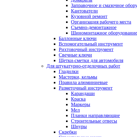
Заправочное и смазочное обор
Кантователи
Кузовной ремонт
Организация рабочего места
Съемно-демонтажное
Шиномонтажное оборудовани
Баллонные ключи
Вспомогательный инструмент
Рихтовочный инструмент
Свечные ключи
Щетки-сметки для автомобиля
Для штукатурно-отделочных работ
Гладилки
Мастерки, кельмы
Правила алюминиевые
Разметочный инструмент
Карандаши
Краска
Маркеры
Мел
Планки направляющие
Строительные отвесы
Шнуры
Скребки