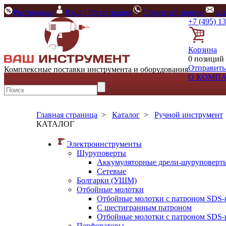
Распродажа
Вход / Регистрация
Обратный звонок
za
+7 (495) 1
Корзина
0 позиций 
Отправить
Комплексные поставки инструмента и оборудования
О КОМП
Главная страница
>
Каталог
>
Ручной инструмент
КАТАЛОГ
Электроинструменты
Шуруповерты
Аккумуляторные дрели-шуруповерт
Сетевые
Болгарки (УШМ)
Отбойные молотки
Отбойные молотки с патроном SDS-
С шестигранным патроном
Отбойные молотки с патроном SDS-p
Перфораторы