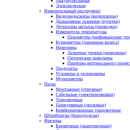
Аккумуляторные
Электрические
Измерительный инструмент
Видеоэндоскопы (видеоскопы)
Дальномеры лазерные (рулетки)
Детекторы металла (проводки)
Измерители температуры
Пирометры (инфракрасные те
Курвиметры (дорожные колеса)
Нивелиры
Лазерные уровни (нивелиры)
Оптические нивелиры
Приборы вертикального проек
Теодолиты
Угломеры и уклономеры
Мультиметры
Пилы
Монтажные (отрезные)
Сабельные (электроножовки)
Торцовочные
Циркулярные (дисковые)
Комбинированные торцовочные
Штроборезы (бороздоделы)
Фрезеры
Кромочные (окантовочные)