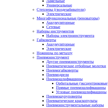
Ламельные
Универсальные
Степлеры (гвоздезабиватели)
Электрические
Многофункциональные (реноваторы)
Аккумуляторные
Сетевые
Наборы инструментов
Наборы электроинструмента
Гайковерты
Аккумуляторные
Электрические
Ножницы по металлу
Пневмоинструмент
Другие пневмоинструменты
Пневматические отбойные молотки
Пневмогайковерты
Пневмодрели
Пневмошлифмашины
Орбитальные (эксцентриковы
Прямые пневмошлифмашины
Угловые пневмошлифмашины
Пневмошуруповерты
Пневматические краскопульты
Пневмоинструментальные наборы