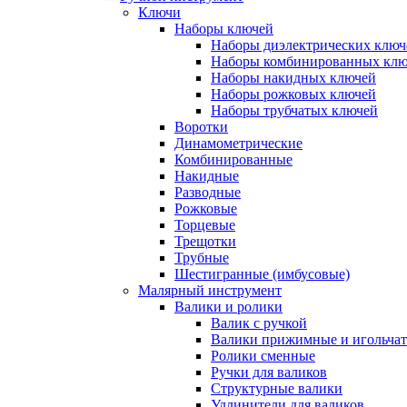
Ключи
Наборы ключей
Наборы диэлектрических ключ
Наборы комбинированных кл
Наборы накидных ключей
Наборы рожковых ключей
Наборы трубчатых ключей
Воротки
Динамометрические
Комбинированные
Накидные
Разводные
Рожковые
Торцевые
Трещотки
Трубные
Шестигранные (имбусовые)
Малярный инструмент
Валики и ролики
Валик с ручкой
Валики прижимные и игольча
Ролики сменные
Ручки для валиков
Структурные валики
Удлинители для валиков