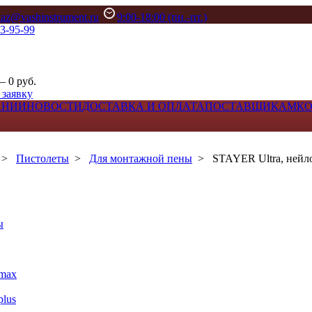
kaz@vashinstrument.ru
9:00-18:00 (пн.-пт.)
33-95-99
– 0 руб.
 заявку
АНИИ
НОВОСТИ
ДОСТАВКА И ОПЛАТА
ПОСТАВЩИКАМ
К
>
Пистолеты
>
Для монтажной пены
>
STAYER Ultra, нейл
ы
max
lus