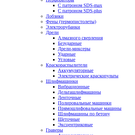
С патроном SDS-max
С патроном SDS-plus
Лобзики
Фены (термопистолеты)
Электрорубанки
Дрели
Алмазного сверления
Безударные
Дрели-миксеры
Ударные
Угловые
Краскораспылители
Аккумуляторные
Электрические краскопульты
Шлифмашинки
Вибрационные
Дельташлифмашины
Ленточные
Полировальные машинки
Прямошлифовальные машины
Шлифмашины по бетону
Щеточные
Эксцентриковые
Граверы