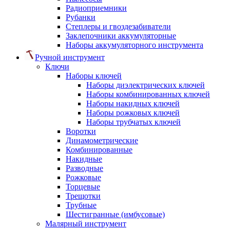
Радиоприемники
Рубанки
Степлеры и гвоздезабиватели
Заклепочники аккумуляторные
Наборы аккумуляторного инструмента
Ручной инструмент
Ключи
Наборы ключей
Наборы диэлектрических ключей
Наборы комбинированных ключей
Наборы накидных ключей
Наборы рожковых ключей
Наборы трубчатых ключей
Воротки
Динамометрические
Комбинированные
Накидные
Разводные
Рожковые
Торцевые
Трещотки
Трубные
Шестигранные (имбусовые)
Малярный инструмент