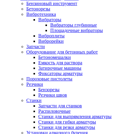
Бензиновый инструмент
Бетонорезы
Вибротехника
Вибраторы
Вибраторы глубинные
Площадочные вибраторы
Виброплиты
Виброрейки
Запчасти
Оборудование для бетонных работ
Бетономешалки
Емкость для раствора
Затирочные машины
Фиксаторы арматуры
Пороховые пистолеты
Резчики
Бензорезы
Резчики швов
Станки
Запчасти для станков
Распиловочные
Станки для выпрямления арматуры
Станки для гибки арматуры
Станки для резки арматуры
Установки алмазного бурения