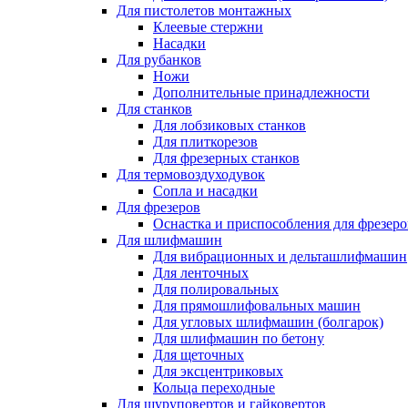
Для пистолетов монтажных
Клеевые стержни
Насадки
Для рубанков
Ножи
Дополнительные принадлежности
Для станков
Для лобзиковых станков
Для плиткорезов
Для фрезерных станков
Для термовоздуходувок
Сопла и насадки
Для фрезеров
Оснастка и приспособления для фрезеро
Для шлифмашин
Для вибрационных и дельташлифмашин
Для ленточных
Для полировальных
Для прямошлифовальных машин
Для угловых шлифмашин (болгарок)
Для шлифмашин по бетону
Для щеточных
Для эксцентриковых
Кольца переходные
Для шуруповертов и гайковертов