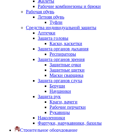
Жилеты
Рабочие комбинезоны и брюки
Рабочая обувь
Летняя обувь
Туфли
Средства индивидуальной защиты
Аптечки
Защита головы
Каски, каскетки
Защита органов дыхания
Респираторы
Защита органов зрения
Защитные очки
Защитные щитки
Маски сварщика
Защита органов слуха
Беруши
Наушники
Защита рук
Краги, вачеги
Рабочие перчатки
Рукавицы
Наколенники
Фартуки, нарукавники, бахилы
Строительное оборудование