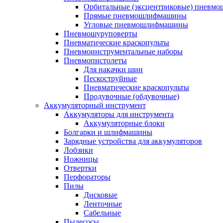
Орбитальные (эксцентриковые) пнев
Прямые пневмошлифмашины
Угловые пневмошлифмашины
Пневмошуруповерты
Пневматические краскопульты
Пневмоинструментальные наборы
Пневмопистолеты
Для накачки шин
Пескоструйные
Пневматические краскопульты
Продувочные (обдувочные)
Аккумуляторный инструмент
Аккумуляторы для инструмента
Аккумуляторные блоки
Болгарки и шлифмашины
Зарядные устройства для аккумуляторов
Лобзики
Ножницы
Отвертки
Перфораторы
Пилы
Дисковые
Ленточные
Сабельные
Пылесосы