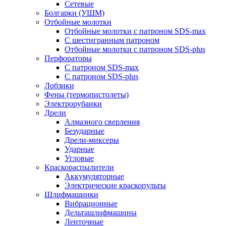
Сетевые
Болгарки (УШМ)
Отбойные молотки
Отбойные молотки с патроном SDS-max
С шестигранным патроном
Отбойные молотки с патроном SDS-plus
Перфораторы
С патроном SDS-max
С патроном SDS-plus
Лобзики
Фены (термопистолеты)
Электрорубанки
Дрели
Алмазного сверления
Безударные
Дрели-миксеры
Ударные
Угловые
Краскораспылители
Аккумуляторные
Электрические краскопульты
Шлифмашинки
Вибрационные
Дельташлифмашины
Ленточные