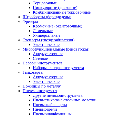
Торцовочные
Циркулярные (дисковые)
Комбинированные торцовочные
Штроборезы (бороздоделы)
Фрезеры
Кромочные (окантовочные)
Ламельные
Универсальные
Степлеры (гвоздезабиватели)
Электрические
Многофункциональные (реноваторы)
Аккумуляторные
Сетевые
Наборы инструментов
Наборы электроинструмента
Гайковерты
Аккумуляторные
Электрические
Ножницы по металлу
Пневмоинструмент
Другие пневмоинструменты
Пневматические отбойные молотки
Пневмогайковерты
Пневмодрели
Пневмошлифмашины