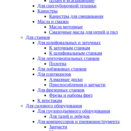
Шланги всасывающие
Для снегоуборочной техники
Канистры
Канистры для смешивания
Масла и смазки
Масла моторные
Смазочные масла для цепей и пил
Для станков
Для шлифовальных и заточных
К заточным станкам
К шлифовальным станкам
Для ленточнопильных станков
Полотна
Для лобзиковых станков
Для плиткорезов
Алмазные диски
Приспособления и запчасти
Для фрезерных станков
Фрезы и наборы фрез
К верстакам
Для силового оборудования
Для грузоподъемного оборудования
Для талей и лебедок
Для компрессоров и пневмоинструмента
Запчасти