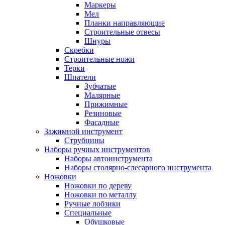
Маркеры
Мел
Планки направляющие
Строительные отвесы
Шнуры
Скребки
Строительные ножи
Терки
Шпатели
Зубчатые
Малярные
Прижимные
Резиновые
Фасадные
Зажимной инструмент
Струбцины
Наборы ручных инструментов
Наборы автоинструмента
Наборы столярно-слесарного инструмента
Ножовки
Ножовки по дереву
Ножовки по металлу
Ручные лобзики
Специальные
Обушковые