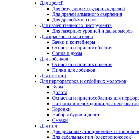
Для дрелей
Для безударных и ударных дрелей
Для дрелей алмазного сверления
Для дрелей-миксеров
Для измерительного инструмента
Для лазерных уровней и дальномеров
Для краскораспылителей
Бачки и контейнеры
Оснастка и приспособления
Сопла и дюзы
Для лобзиков
Оснастка и приспособления
Пилки для лобзиков
Для ножниц
Для перфораторов и отбойных молотков
Буры
Долота
Оснастка и приспособления для перфор
Патроны и переходники для перфоратор
Коронки
Наборы буров и долот
Смазки
Для пил
Для дисковых, торцовочных и торцово
Для сабельных пил (электроножовок)