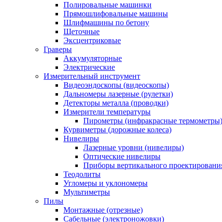
Полировальные машинки
Прямошлифовальные машины
Шлифмашины по бетону
Щеточные
Эксцентриковые
Граверы
Аккумуляторные
Электрические
Измерительный инструмент
Видеоэндоскопы (видеоскопы)
Дальномеры лазерные (рулетки)
Детекторы металла (проводки)
Измерители температуры
Пирометры (инфракрасные термометры
Курвиметры (дорожные колеса)
Нивелиры
Лазерные уровни (нивелиры)
Оптические нивелиры
Приборы вертикального проектировани
Теодолиты
Угломеры и уклономеры
Мультиметры
Пилы
Монтажные (отрезные)
Сабельные (электроножовки)