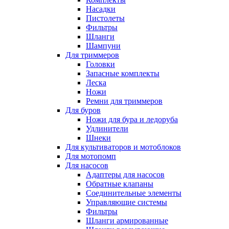
Насадки
Пистолеты
Фильтры
Шланги
Шампуни
Для триммеров
Головки
Запасные комплекты
Леска
Ножи
Ремни для триммеров
Для буров
Ножи для бура и ледоруба
Удлинители
Шнеки
Для культиваторов и мотоблоков
Для мотопомп
Для насосов
Адаптеры для насосов
Обратные клапаны
Соединительные элементы
Управляющие системы
Фильтры
Шланги армированные