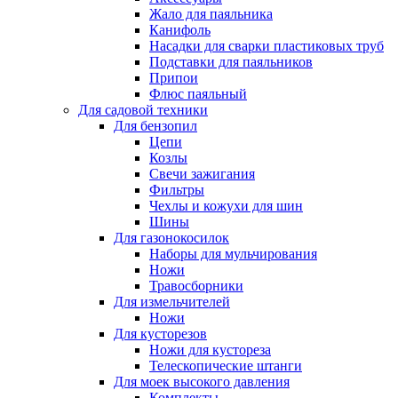
Жало для паяльника
Канифоль
Насадки для сварки пластиковых труб
Подставки для паяльников
Припои
Флюс паяльный
Для садовой техники
Для бензопил
Цепи
Козлы
Свечи зажигания
Фильтры
Чехлы и кожухи для шин
Шины
Для газонокосилок
Наборы для мульчирования
Ножи
Травосборники
Для измельчителей
Ножи
Для кусторезов
Ножи для кустореза
Телескопические штанги
Для моек высокого давления
Комплекты