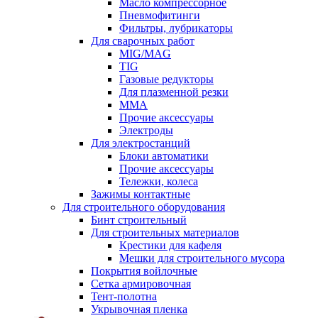
Масло компрессорное
Пневмофитинги
Фильтры, лубрикаторы
Для сварочных работ
MIG/MAG
TIG
Газовые редукторы
Для плазменной резки
ММА
Прочие аксессуары
Электроды
Для электростанций
Блоки автоматики
Прочие аксессуары
Тележки, колеса
Зажимы контактные
Для строительного оборудования
Бинт строительный
Для строительных материалов
Крестики для кафеля
Мешки для строительного мусора
Покрытия войлочные
Сетка армировочная
Тент-полотна
Укрывочная пленка