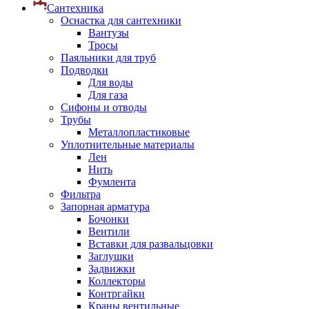
Сантехника
Оснастка для сантехники
Вантузы
Тросы
Паяльники для труб
Подводки
Для воды
Для газа
Сифоны и отводы
Трубы
Металлопластиковые
Уплотнительные материалы
Лен
Нить
Фумлента
Фильтра
Запорная арматура
Бочонки
Вентили
Вставки для развальцовки
Заглушки
Задвижки
Коллекторы
Контргайки
Краны вентильные