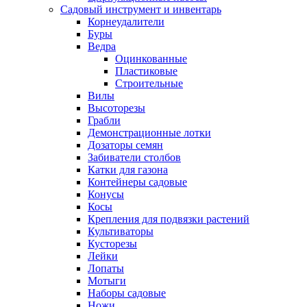
Садовый инструмент и инвентарь
Корнеудалители
Буры
Ведра
Оцинкованные
Пластиковые
Строительные
Вилы
Высоторезы
Грабли
Демонстрационные лотки
Дозаторы семян
Забиватели столбов
Катки для газона
Контейнеры садовые
Конусы
Косы
Крепления для подвязки растений
Культиваторы
Кусторезы
Лейки
Лопаты
Мотыги
Наборы садовые
Ножи