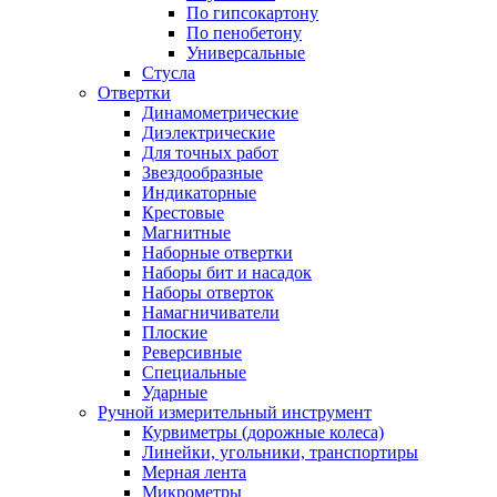
По гипсокартону
По пенобетону
Универсальные
Стусла
Отвертки
Динамометрические
Диэлектрические
Для точных работ
Звездообразные
Индикаторные
Крестовые
Магнитные
Наборные отвертки
Наборы бит и насадок
Наборы отверток
Намагничиватели
Плоские
Реверсивные
Специальные
Ударные
Ручной измерительный инструмент
Курвиметры (дорожные колеса)
Линейки, угольники, транспортиры
Мерная лента
Микрометры