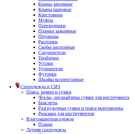
Краны запорные
Краны шаровые
Крестовина
Муфты
Переходники
Планки зажимные
Пружины
Распорки
Скобы распорные
Соединители
Тройники
Уголки
Удлинители
Футорки
Шкафы коллекторные
Спецодежда и СИЗ
Пояса, ремни и сумки
Чехлы, органайзеры сумки для инструмента
Браслеты
Разгрузочные сумки и пояса монтажника
Рюкзаки для инструментов
Влагозащитная одежда
Плащи
Летняя спецодежда