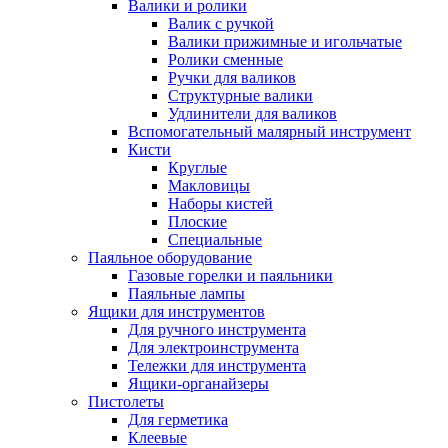
Валики и ролики
Валик с ручкой
Валики прижимные и игольчатые
Ролики сменные
Ручки для валиков
Структурные валики
Удлинители для валиков
Вспомогательный малярный инструмент
Кисти
Круглые
Макловицы
Наборы кистей
Плоские
Специальные
Паяльное оборудование
Газовые горелки и паяльники
Паяльные лампы
Ящики для инструментов
Для ручного инструмента
Для электроинструмента
Тележки для инструмента
Ящики-органайзеры
Пистолеты
Для герметика
Клеевые