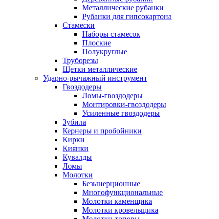
Металлические рубанки
Рубанки для гипсокартона
Стамески
Наборы стамесок
Плоские
Полукруглые
Труборезы
Щетки металлические
Ударно-рычажный инструмент
Гвоздодеры
Ломы-гвоздодеры
Монтировки-гвоздодеры
Усиленные гвоздодеры
Зубила
Кернеры и пробойники
Кирки
Киянки
Кувалды
Ломы
Молотки
Безынерционные
Многофункциональные
Молотки каменщика
Молотки кровельщика
Молотки-топоры