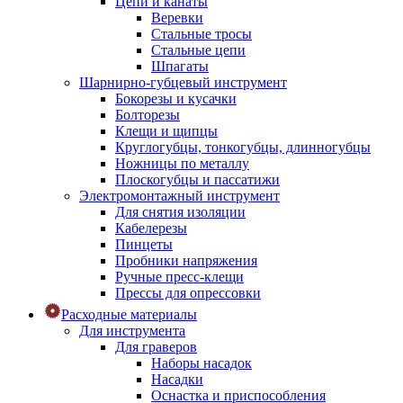
Цепи и канаты
Веревки
Стальные тросы
Стальные цепи
Шпагаты
Шарнирно-губцевый инструмент
Бокорезы и кусачки
Болторезы
Клещи и щипцы
Круглогубцы, тонкогубцы, длинногубцы
Ножницы по металлу
Плоскогубцы и пассатижи
Электромонтажный инструмент
Для снятия изоляции
Кабелерезы
Пинцеты
Пробники напряжения
Ручные пресс-клещи
Прессы для опрессовки
Расходные материалы
Для инструмента
Для граверов
Наборы насадок
Насадки
Оснастка и приспособления