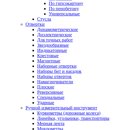
По гипсокартону
По пенобетону
Универсальные
Стусла
Отвертки
Динамометрические
Диэлектрические
Для точных работ
Звездообразные
Индикаторные
Крестовые
Магнитные
Наборные отвертки
Наборы бит и насадок
Наборы отверток
Намагничиватели
Плоские
Реверсивные
Специальные
Ударные
Ручной измерительный инструмент
Курвиметры (дорожные колеса)
Линейки, угольники, транспортиры
Мерная лента
Микрометры