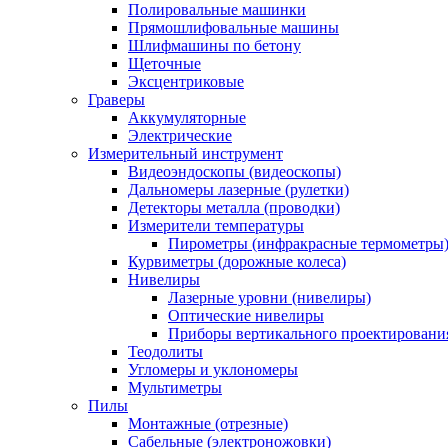
Полировальные машинки
Прямошлифовальные машины
Шлифмашины по бетону
Щеточные
Эксцентриковые
Граверы
Аккумуляторные
Электрические
Измерительный инструмент
Видеоэндоскопы (видеоскопы)
Дальномеры лазерные (рулетки)
Детекторы металла (проводки)
Измерители температуры
Пирометры (инфракрасные термометры
Курвиметры (дорожные колеса)
Нивелиры
Лазерные уровни (нивелиры)
Оптические нивелиры
Приборы вертикального проектировани
Теодолиты
Угломеры и уклономеры
Мультиметры
Пилы
Монтажные (отрезные)
Сабельные (электроножовки)