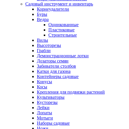
Садовый инструмент и инвентарь
Корнеудалители
Буры
Ведра
Оцинкованные
Пластиковые
Строительные
Вилы
Высоторезы
Грабли
Демонстрационные лотки
Дозаторы семян
Забиватели столбов
Катки для газона
Контейнеры садовые
Конусы
Косы
Крепления для подвязки растений
Культиваторы
Кусторезы
Лейки
Лопаты
Мотыги
Наборы садовые
Ножи