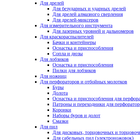
Для дрелей
Для безударных и ударных дрелей
Для дрелей алмазного сверления
Для дрелей-миксеров
Для измерительного инструмента
Для лазерных уровней и дальномеров
Для краскораспылителей
Бачки и контейнеры
Оснастка и приспособления
Сопла и дюзы
Для лобзиков
Оснастка и приспособления
Пилки для лобзиков
Для ножниц
Для перфораторов и отбойных молотков
Буры
Долота
Оснастка и приспособления для перфор
Патроны и переходники для перфоратор
Коронки
Наборы буров и долот
Смазки
Для пил
Для дисковых, торцовочных и торцово
Для сабельных пил (электроножовок)