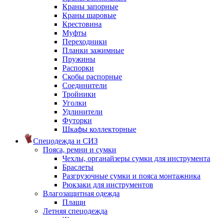
Краны запорные
Краны шаровые
Крестовина
Муфты
Переходники
Планки зажимные
Пружины
Распорки
Скобы распорные
Соединители
Тройники
Уголки
Удлинители
Футорки
Шкафы коллекторные
Спецодежда и СИЗ
Пояса, ремни и сумки
Чехлы, органайзеры сумки для инструмента
Браслеты
Разгрузочные сумки и пояса монтажника
Рюкзаки для инструментов
Влагозащитная одежда
Плащи
Летняя спецодежда