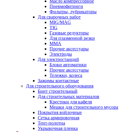
Масло компрессорное
Пневмофитинги
Фильтры, лубрикаторы
Для сварочных работ
MIG/MAG
TIG
Газовые редукторы
Для плазменной резки
ММА
Прочие аксессуары
Электроды
Для электростанций
Блоки автоматики
Прочие аксессуары
Тележки, колеса
Зажимы контактные
Для строительного оборудования
Бинт строительный
Для строительных материалов
Крестики для кафеля
Мешки для строительного мусора
Покрытия войлочные
Сетка армировочная
Тент-полотна
Укрывочная пленка