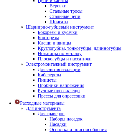
Цепи и канаты
Веревки
Стальные тросы
Стальные цепи
Шпагаты
Шарнирно-губцевый инструмент
Бокорезы и кусачки
Болторезы
Клещи и щипцы
Круглогубцы, тонкогубцы, длинногубцы
Ножницы по металлу
Плоскогубцы и пассатижи
Электромонтажный инструмент
Для снятия изоляции
Кабелерезы
Пинцеты
Пробники напряжения
Ручные пресс-клещи
Прессы для опрессовки
Расходные материалы
Для инструмента
Для граверов
Наборы насадок
Насадки
Оснастка и приспособления