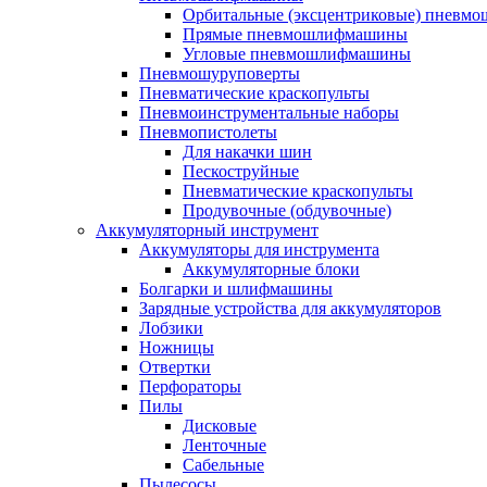
Орбитальные (эксцентриковые) пнев
Прямые пневмошлифмашины
Угловые пневмошлифмашины
Пневмошуруповерты
Пневматические краскопульты
Пневмоинструментальные наборы
Пневмопистолеты
Для накачки шин
Пескоструйные
Пневматические краскопульты
Продувочные (обдувочные)
Аккумуляторный инструмент
Аккумуляторы для инструмента
Аккумуляторные блоки
Болгарки и шлифмашины
Зарядные устройства для аккумуляторов
Лобзики
Ножницы
Отвертки
Перфораторы
Пилы
Дисковые
Ленточные
Сабельные
Пылесосы