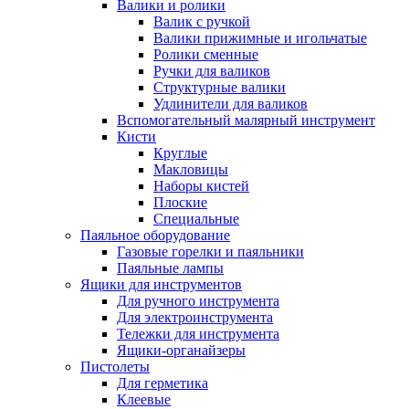
Валики и ролики
Валик с ручкой
Валики прижимные и игольчатые
Ролики сменные
Ручки для валиков
Структурные валики
Удлинители для валиков
Вспомогательный малярный инструмент
Кисти
Круглые
Макловицы
Наборы кистей
Плоские
Специальные
Паяльное оборудование
Газовые горелки и паяльники
Паяльные лампы
Ящики для инструментов
Для ручного инструмента
Для электроинструмента
Тележки для инструмента
Ящики-органайзеры
Пистолеты
Для герметика
Клеевые