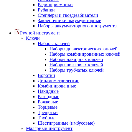
Радиоприемники
Рубанки
Степлеры и гвоздезабиватели
Заклепочники аккумуляторные
Наборы аккумуляторного инструмента
Ручной инструмент
Ключи
Наборы ключей
Наборы диэлектрических ключей
Наборы комбинированных ключей
Наборы накидных ключей
Наборы рожковых ключей
Наборы трубчатых ключей
Воротки
Динамометрические
Комбинированные
Накидные
Разводные
Рожковые
Торцевые
Трещотки
Трубные
Шестигранные (имбусовые)
Малярный инструмент