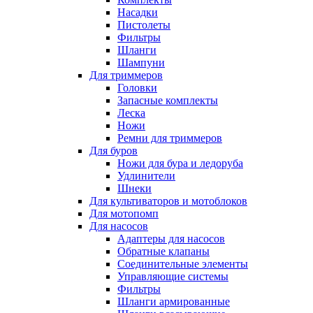
Насадки
Пистолеты
Фильтры
Шланги
Шампуни
Для триммеров
Головки
Запасные комплекты
Леска
Ножи
Ремни для триммеров
Для буров
Ножи для бура и ледоруба
Удлинители
Шнеки
Для культиваторов и мотоблоков
Для мотопомп
Для насосов
Адаптеры для насосов
Обратные клапаны
Соединительные элементы
Управляющие системы
Фильтры
Шланги армированные