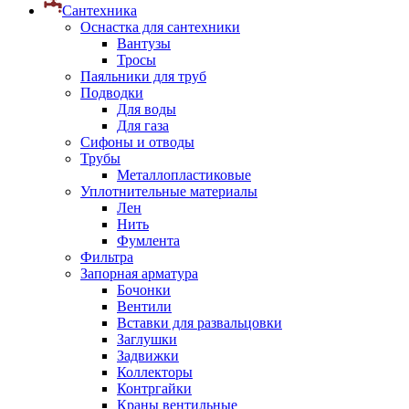
Сантехника
Оснастка для сантехники
Вантузы
Тросы
Паяльники для труб
Подводки
Для воды
Для газа
Сифоны и отводы
Трубы
Металлопластиковые
Уплотнительные материалы
Лен
Нить
Фумлента
Фильтра
Запорная арматура
Бочонки
Вентили
Вставки для развальцовки
Заглушки
Задвижки
Коллекторы
Контргайки
Краны вентильные