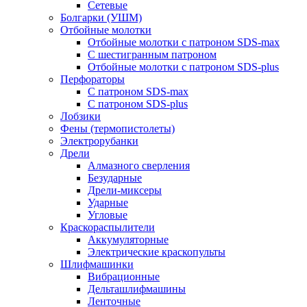
Сетевые
Болгарки (УШМ)
Отбойные молотки
Отбойные молотки с патроном SDS-max
С шестигранным патроном
Отбойные молотки с патроном SDS-plus
Перфораторы
С патроном SDS-max
С патроном SDS-plus
Лобзики
Фены (термопистолеты)
Электрорубанки
Дрели
Алмазного сверления
Безударные
Дрели-миксеры
Ударные
Угловые
Краскораспылители
Аккумуляторные
Электрические краскопульты
Шлифмашинки
Вибрационные
Дельташлифмашины
Ленточные