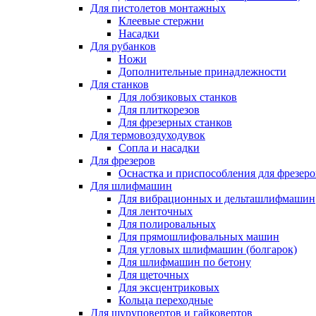
Для пистолетов монтажных
Клеевые стержни
Насадки
Для рубанков
Ножи
Дополнительные принадлежности
Для станков
Для лобзиковых станков
Для плиткорезов
Для фрезерных станков
Для термовоздуходувок
Сопла и насадки
Для фрезеров
Оснастка и приспособления для фрезеро
Для шлифмашин
Для вибрационных и дельташлифмашин
Для ленточных
Для полировальных
Для прямошлифовальных машин
Для угловых шлифмашин (болгарок)
Для шлифмашин по бетону
Для щеточных
Для эксцентриковых
Кольца переходные
Для шуруповертов и гайковертов