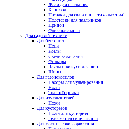
Жало для паяльника
Канифоль
Насадки для сварки пластиковых труб
Подставки для паяльников
Припои
Флюс паяльный
Для садовой техники
Для бензопил
Цепи
Козлы
Свечи зажигания
Фильтры
Чехлы и кожухи для шин
Шины
Для газонокосилок
Наборы для мульчирования
Ножи
Травосборники
Для измельчителей
Ножи
Для кусторезов
Ножи для кустореза
Телескопические штанги
Для моек высокого давления
Комплекты