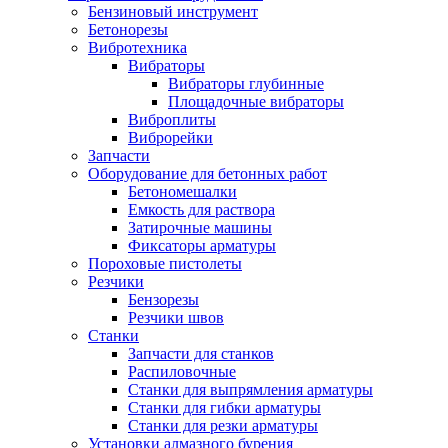
Бензиновый инструмент
Бетонорезы
Вибротехника
Вибраторы
Вибраторы глубинные
Площадочные вибраторы
Виброплиты
Виброрейки
Запчасти
Оборудование для бетонных работ
Бетономешалки
Емкость для раствора
Затирочные машины
Фиксаторы арматуры
Пороховые пистолеты
Резчики
Бензорезы
Резчики швов
Станки
Запчасти для станков
Распиловочные
Станки для выпрямления арматуры
Станки для гибки арматуры
Станки для резки арматуры
Установки алмазного бурения