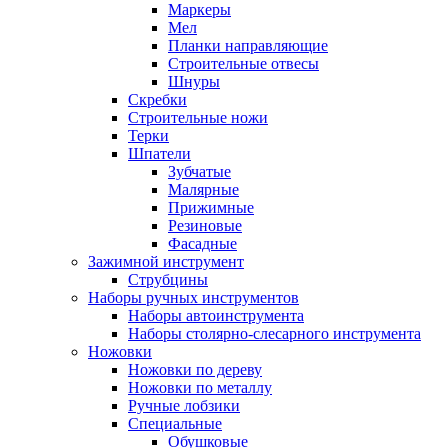
Маркеры
Мел
Планки направляющие
Строительные отвесы
Шнуры
Скребки
Строительные ножи
Терки
Шпатели
Зубчатые
Малярные
Прижимные
Резиновые
Фасадные
Зажимной инструмент
Струбцины
Наборы ручных инструментов
Наборы автоинструмента
Наборы столярно-слесарного инструмента
Ножовки
Ножовки по дереву
Ножовки по металлу
Ручные лобзики
Специальные
Обушковые