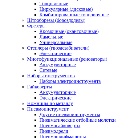
Торцовочные
Циркулярные (дисковые)
Комбинированные торцовочные
Штроборезы (бороздоделы)
Фрезеры
Кромочные (окантовочные)
Ламельные
Универсальные
Степлеры (гвоздезабиватели)
Электрические
Многофункциональные (реноваторы)
Аккумуляторные
Сетевые
Наборы инструментов
Наборы электроинструмента
Гайковерты
Аккумуляторные
Электрические
Ножницы по металлу
Пневмоинструмент
Другие пневмоинструменты
Пневматические отбойные молотки
Пневмогайковерты
Пневмодрели
Пневмошлифмашины