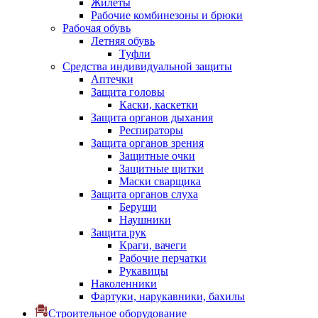
Жилеты
Рабочие комбинезоны и брюки
Рабочая обувь
Летняя обувь
Туфли
Средства индивидуальной защиты
Аптечки
Защита головы
Каски, каскетки
Защита органов дыхания
Респираторы
Защита органов зрения
Защитные очки
Защитные щитки
Маски сварщика
Защита органов слуха
Беруши
Наушники
Защита рук
Краги, вачеги
Рабочие перчатки
Рукавицы
Наколенники
Фартуки, нарукавники, бахилы
Строительное оборудование