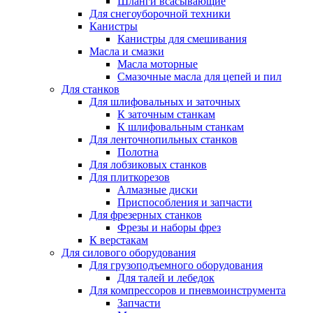
Шланги всасывающие
Для снегоуборочной техники
Канистры
Канистры для смешивания
Масла и смазки
Масла моторные
Смазочные масла для цепей и пил
Для станков
Для шлифовальных и заточных
К заточным станкам
К шлифовальным станкам
Для ленточнопильных станков
Полотна
Для лобзиковых станков
Для плиткорезов
Алмазные диски
Приспособления и запчасти
Для фрезерных станков
Фрезы и наборы фрез
К верстакам
Для силового оборудования
Для грузоподъемного оборудования
Для талей и лебедок
Для компрессоров и пневмоинструмента
Запчасти