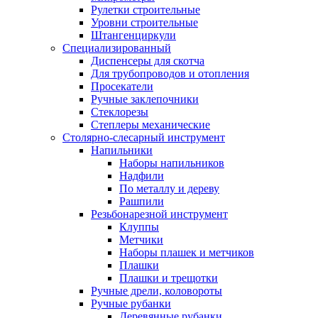
Рулетки строительные
Уровни строительные
Штангенциркули
Специализированный
Диспенсеры для скотча
Для трубопроводов и отопления
Просекатели
Ручные заклепочники
Стеклорезы
Степлеры механические
Столярно-слесарный инструмент
Напильники
Наборы напильников
Надфили
По металлу и дереву
Рашпили
Резьбонарезной инструмент
Клуппы
Метчики
Наборы плашек и метчиков
Плашки
Плашки и трещотки
Ручные дрели, коловороты
Ручные рубанки
Деревянные рубанки