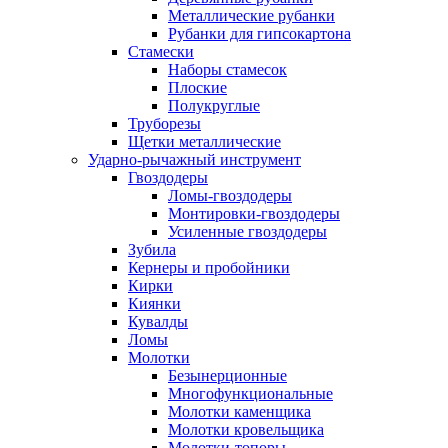
Металлические рубанки
Рубанки для гипсокартона
Стамески
Наборы стамесок
Плоские
Полукруглые
Труборезы
Щетки металлические
Ударно-рычажный инструмент
Гвоздодеры
Ломы-гвоздодеры
Монтировки-гвоздодеры
Усиленные гвоздодеры
Зубила
Кернеры и пробойники
Кирки
Киянки
Кувалды
Ломы
Молотки
Безынерционные
Многофункциональные
Молотки каменщика
Молотки кровельщика
Молотки-топоры