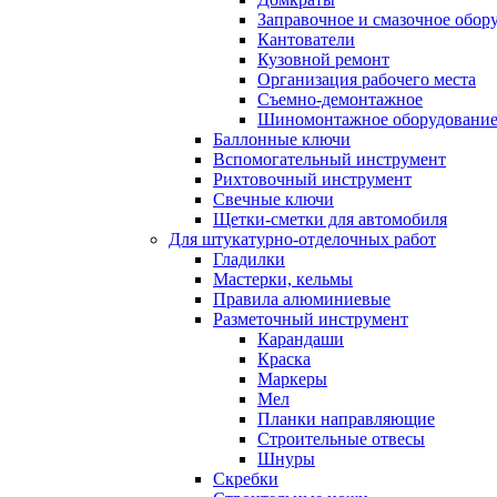
Заправочное и смазочное обор
Кантователи
Кузовной ремонт
Организация рабочего места
Съемно-демонтажное
Шиномонтажное оборудовани
Баллонные ключи
Вспомогательный инструмент
Рихтовочный инструмент
Свечные ключи
Щетки-сметки для автомобиля
Для штукатурно-отделочных работ
Гладилки
Мастерки, кельмы
Правила алюминиевые
Разметочный инструмент
Карандаши
Краска
Маркеры
Мел
Планки направляющие
Строительные отвесы
Шнуры
Скребки