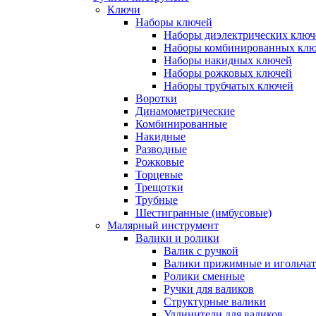
Ключи
Наборы ключей
Наборы диэлектрических ключ
Наборы комбинированных кл
Наборы накидных ключей
Наборы рожковых ключей
Наборы трубчатых ключей
Воротки
Динамометрические
Комбинированные
Накидные
Разводные
Рожковые
Торцевые
Трещотки
Трубные
Шестигранные (имбусовые)
Малярный инструмент
Валики и ролики
Валик с ручкой
Валики прижимные и игольча
Ролики сменные
Ручки для валиков
Структурные валики
Удлинители для валиков