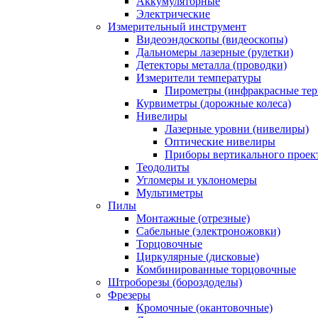
Аккумуляторные
Электрические
Измерительный инструмент
Видеоэндоскопы (видеоскопы)
Дальномеры лазерные (рулетки)
Детекторы металла (проводки)
Измерители температуры
Пирометры (инфракрасные те
Курвиметры (дорожные колеса)
Нивелиры
Лазерные уровни (нивелиры)
Оптические нивелиры
Приборы вертикального проек
Теодолиты
Угломеры и уклономеры
Мультиметры
Пилы
Монтажные (отрезные)
Сабельные (электроножовки)
Торцовочные
Циркулярные (дисковые)
Комбинированные торцовочные
Штроборезы (бороздоделы)
Фрезеры
Кромочные (окантовочные)