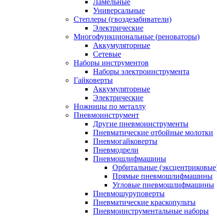
Ламельные
Универсальные
Степлеры (гвоздезабиватели)
Электрические
Многофункциональные (реноваторы)
Аккумуляторные
Сетевые
Наборы инструментов
Наборы электроинструмента
Гайковерты
Аккумуляторные
Электрические
Ножницы по металлу
Пневмоинструмент
Другие пневмоинструменты
Пневматические отбойные молотки
Пневмогайковерты
Пневмодрели
Пневмошлифмашины
Орбитальные (эксцентриковы
Прямые пневмошлифмашины
Угловые пневмошлифмашины
Пневмошуруповерты
Пневматические краскопульты
Пневмоинструментальные наборы