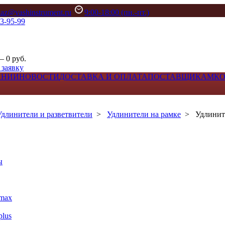
kaz@vashinstrument.ru
9:00-18:00 (пн.-пт.)
33-95-99
– 0 руб.
 заявку
АНИИ
НОВОСТИ
ДОСТАВКА И ОПЛАТА
ПОСТАВЩИКАМ
К
Удлинители и разветвители
>
Удлинители на рамке
>
Удлинит
ы
max
lus