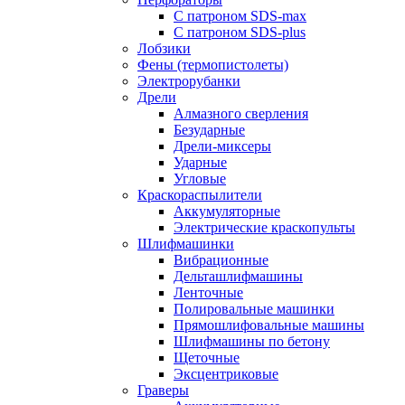
С патроном SDS-max
С патроном SDS-plus
Лобзики
Фены (термопистолеты)
Электрорубанки
Дрели
Алмазного сверления
Безударные
Дрели-миксеры
Ударные
Угловые
Краскораспылители
Аккумуляторные
Электрические краскопульты
Шлифмашинки
Вибрационные
Дельташлифмашины
Ленточные
Полировальные машинки
Прямошлифовальные машины
Шлифмашины по бетону
Щеточные
Эксцентриковые
Граверы