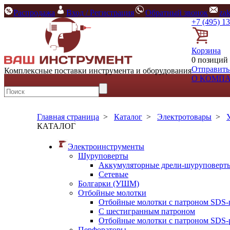
Распродажа
Вход / Регистрация
Обратный звонок
za
+7 (495) 1
Корзина
0 позиций 
Отправить
Комплексные поставки инструмента и оборудования
О КОМП
Главная страница
>
Каталог
>
Электротовары
>
КАТАЛОГ
Электроинструменты
Шуруповерты
Аккумуляторные дрели-шуруповерт
Сетевые
Болгарки (УШМ)
Отбойные молотки
Отбойные молотки с патроном SDS-
С шестигранным патроном
Отбойные молотки с патроном SDS-p
Перфораторы