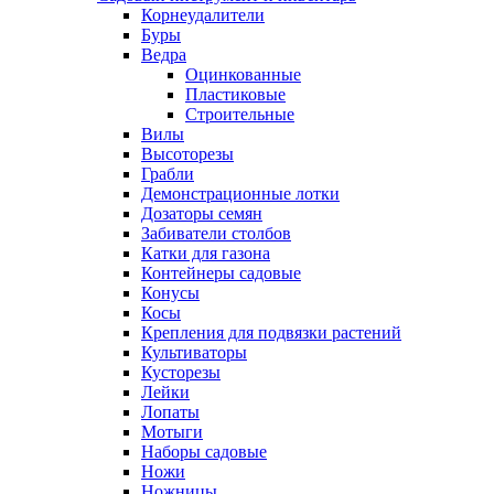
Корнеудалители
Буры
Ведра
Оцинкованные
Пластиковые
Строительные
Вилы
Высоторезы
Грабли
Демонстрационные лотки
Дозаторы семян
Забиватели столбов
Катки для газона
Контейнеры садовые
Конусы
Косы
Крепления для подвязки растений
Культиваторы
Кусторезы
Лейки
Лопаты
Мотыги
Наборы садовые
Ножи
Ножницы