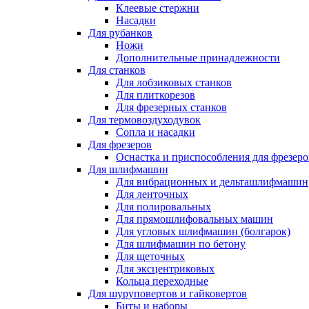
Клеевые стержни
Насадки
Для рубанков
Ножи
Дополнительные принадлежности
Для станков
Для лобзиковых станков
Для плиткорезов
Для фрезерных станков
Для термовоздуходувок
Сопла и насадки
Для фрезеров
Оснастка и приспособления для фрезеро
Для шлифмашин
Для вибрационных и дельташлифмашин
Для ленточных
Для полировальных
Для прямошлифовальных машин
Для угловых шлифмашин (болгарок)
Для шлифмашин по бетону
Для щеточных
Для эксцентриковых
Кольца переходные
Для шуруповертов и гайковертов
Биты и наборы