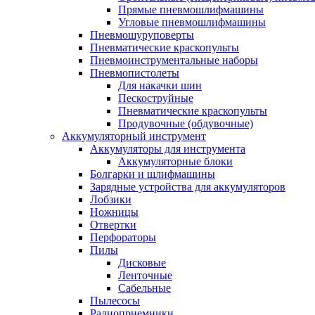
Прямые пневмошлифмашины
Угловые пневмошлифмашины
Пневмошуруповерты
Пневматические краскопульты
Пневмоинструментальные наборы
Пневмопистолеты
Для накачки шин
Пескоструйные
Пневматические краскопульты
Продувочные (обдувочные)
Аккумуляторный инструмент
Аккумуляторы для инструмента
Аккумуляторные блоки
Болгарки и шлифмашины
Зарядные устройства для аккумуляторов
Лобзики
Ножницы
Отвертки
Перфораторы
Пилы
Дисковые
Ленточные
Сабельные
Пылесосы
Радиоприемники