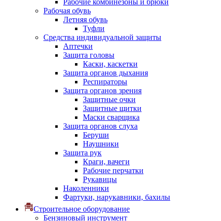
Рабочие комбинезоны и брюки
Рабочая обувь
Летняя обувь
Туфли
Средства индивидуальной защиты
Аптечки
Защита головы
Каски, каскетки
Защита органов дыхания
Респираторы
Защита органов зрения
Защитные очки
Защитные щитки
Маски сварщика
Защита органов слуха
Беруши
Наушники
Защита рук
Краги, вачеги
Рабочие перчатки
Рукавицы
Наколенники
Фартуки, нарукавники, бахилы
Строительное оборудование
Бензиновый инструмент