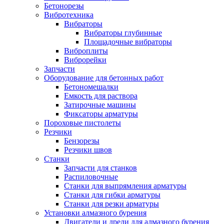
Бетонорезы
Вибротехника
Вибраторы
Вибраторы глубинные
Площадочные вибраторы
Виброплиты
Виброрейки
Запчасти
Оборудование для бетонных работ
Бетономешалки
Емкость для раствора
Затирочные машины
Фиксаторы арматуры
Пороховые пистолеты
Резчики
Бензорезы
Резчики швов
Станки
Запчасти для станков
Распиловочные
Станки для выпрямления арматуры
Станки для гибки арматуры
Станки для резки арматуры
Установки алмазного бурения
Двигатели и дрели для алмазного бурения