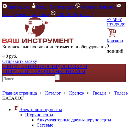
Распродажа
Вход / Регистрация
Обратный звонок
zakaz@vashinstrument.ru
9:00-18:00 (пн.-пт.)
+7 (495)
133-95-99
Корзина
0
Комплексные поставки инструмента и оборудования
позиций
– 0 руб.
Отправить заявку
О КОМПАНИИ
НОВОСТИ
ДОСТАВКА И
ОПЛАТА
ПОСТАВЩИКАМ
КОНТАКТЫ
Главная страница
>
Каталог
>
Крепеж
>
Гвозди
>
Толев
КАТАЛОГ
Электроинструменты
Шуруповерты
Аккумуляторные дрели-шуруповерты
Сетевые