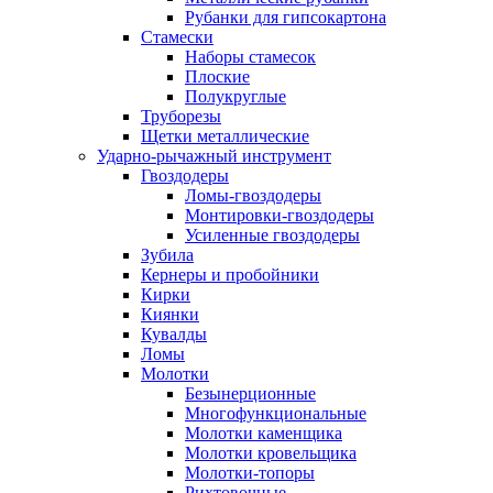
Рубанки для гипсокартона
Стамески
Наборы стамесок
Плоские
Полукруглые
Труборезы
Щетки металлические
Ударно-рычажный инструмент
Гвоздодеры
Ломы-гвоздодеры
Монтировки-гвоздодеры
Усиленные гвоздодеры
Зубила
Кернеры и пробойники
Кирки
Киянки
Кувалды
Ломы
Молотки
Безынерционные
Многофункциональные
Молотки каменщика
Молотки кровельщика
Молотки-топоры
Рихтовочные