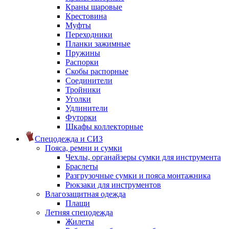
Краны шаровые
Крестовина
Муфты
Переходники
Планки зажимные
Пружины
Распорки
Скобы распорные
Соединители
Тройники
Уголки
Удлинители
Футорки
Шкафы коллекторные
Спецодежда и СИЗ
Пояса, ремни и сумки
Чехлы, органайзеры сумки для инструмента
Браслеты
Разгрузочные сумки и пояса монтажника
Рюкзаки для инструментов
Влагозащитная одежда
Плащи
Летняя спецодежда
Жилеты