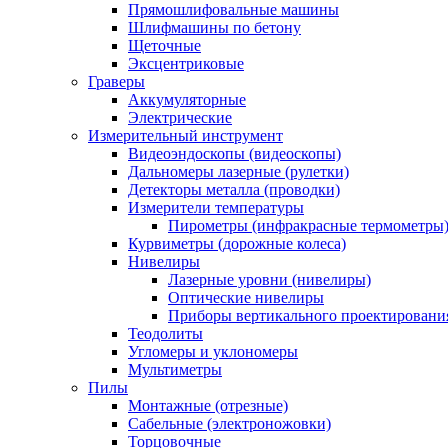
Прямошлифовальные машины
Шлифмашины по бетону
Щеточные
Эксцентриковые
Граверы
Аккумуляторные
Электрические
Измерительный инструмент
Видеоэндоскопы (видеоскопы)
Дальномеры лазерные (рулетки)
Детекторы металла (проводки)
Измерители температуры
Пирометры (инфракрасные термометры
Курвиметры (дорожные колеса)
Нивелиры
Лазерные уровни (нивелиры)
Оптические нивелиры
Приборы вертикального проектировани
Теодолиты
Угломеры и уклономеры
Мультиметры
Пилы
Монтажные (отрезные)
Сабельные (электроножовки)
Торцовочные