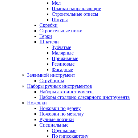
Мел
Планки направляющие
Строительные отвесы
Шнуры
Скребки
Строительные ножи
Терки
Шпатели
Зубчатые
Малярные
Прижимные
Резиновые
Фасадные
Зажимной инструмент
Струбцины
Наборы ручных инструментов
Наборы автоинструмента
Наборы столярно-слесарного инструмента
Ножовки
Ножовки по дереву
Ножовки по металлу
Ручные лобзики
Специальные
Обушковые
По гипсокартону