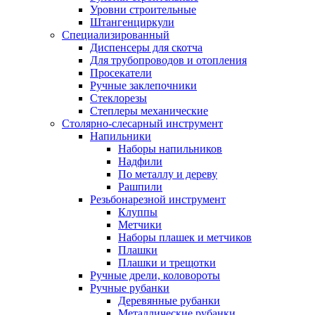
Уровни строительные
Штангенциркули
Специализированный
Диспенсеры для скотча
Для трубопроводов и отопления
Просекатели
Ручные заклепочники
Стеклорезы
Степлеры механические
Столярно-слесарный инструмент
Напильники
Наборы напильников
Надфили
По металлу и дереву
Рашпили
Резьбонарезной инструмент
Клуппы
Метчики
Наборы плашек и метчиков
Плашки
Плашки и трещотки
Ручные дрели, коловороты
Ручные рубанки
Деревянные рубанки
Металлические рубанки