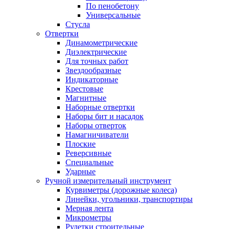
По пенобетону
Универсальные
Стусла
Отвертки
Динамометрические
Диэлектрические
Для точных работ
Звездообразные
Индикаторные
Крестовые
Магнитные
Наборные отвертки
Наборы бит и насадок
Наборы отверток
Намагничиватели
Плоские
Реверсивные
Специальные
Ударные
Ручной измерительный инструмент
Курвиметры (дорожные колеса)
Линейки, угольники, транспортиры
Мерная лента
Микрометры
Рулетки строительные