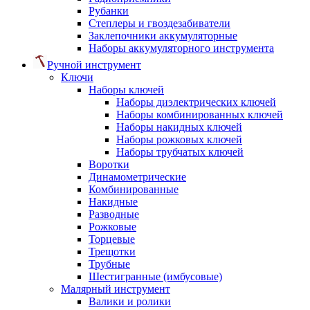
Рубанки
Степлеры и гвоздезабиватели
Заклепочники аккумуляторные
Наборы аккумуляторного инструмента
Ручной инструмент
Ключи
Наборы ключей
Наборы диэлектрических ключей
Наборы комбинированных ключей
Наборы накидных ключей
Наборы рожковых ключей
Наборы трубчатых ключей
Воротки
Динамометрические
Комбинированные
Накидные
Разводные
Рожковые
Торцевые
Трещотки
Трубные
Шестигранные (имбусовые)
Малярный инструмент
Валики и ролики