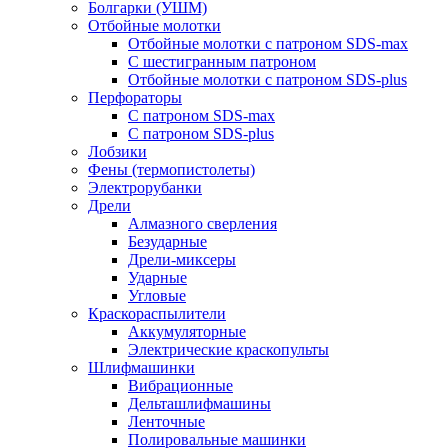
Болгарки (УШМ)
Отбойные молотки
Отбойные молотки с патроном SDS-max
С шестигранным патроном
Отбойные молотки с патроном SDS-plus
Перфораторы
С патроном SDS-max
С патроном SDS-plus
Лобзики
Фены (термопистолеты)
Электрорубанки
Дрели
Алмазного сверления
Безударные
Дрели-миксеры
Ударные
Угловые
Краскораспылители
Аккумуляторные
Электрические краскопульты
Шлифмашинки
Вибрационные
Дельташлифмашины
Ленточные
Полировальные машинки