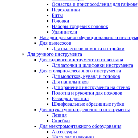
Оснастка и приспособления для гайкове
Переходники
Биты
Головки
Наборы торцевых головок
Удлинители
Насадки для многофункционального инструм
Для пылесосов
Для пылесосов ремонта и стройки
Для ручного инструмента
Для садового инструмента и инвентаря
Для заточки и шлифовки инструмента
Для столярно-слесарного инструмента
Для молотков, кувалд и топоров
Для напильников
Для хранения инструмента на стенах
Полотна и рукоятки для ножовок
Разводки для пил
Шлифовальные абразивные губки
Для штукатурно-отделочного инструмента
Лезвия
Скребки
Для электромонтажного оборудования
Аксессуары
Жало для паяльника