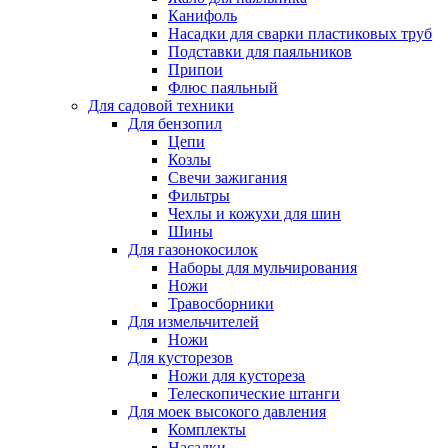
Канифоль
Насадки для сварки пластиковых труб
Подставки для паяльников
Припои
Флюс паяльный
Для садовой техники
Для бензопил
Цепи
Козлы
Свечи зажигания
Фильтры
Чехлы и кожухи для шин
Шины
Для газонокосилок
Наборы для мульчирования
Ножи
Травосборники
Для измельчителей
Ножи
Для кусторезов
Ножи для кустореза
Телескопические штанги
Для моек высокого давления
Комплекты
Насадки