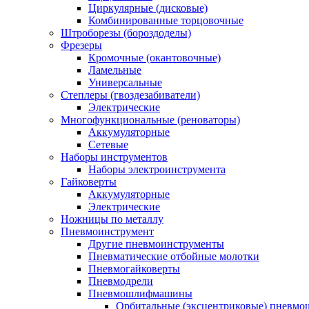
Циркулярные (дисковые)
Комбинированные торцовочные
Штроборезы (бороздоделы)
Фрезеры
Кромочные (окантовочные)
Ламельные
Универсальные
Степлеры (гвоздезабиватели)
Электрические
Многофункциональные (реноваторы)
Аккумуляторные
Сетевые
Наборы инструментов
Наборы электроинструмента
Гайковерты
Аккумуляторные
Электрические
Ножницы по металлу
Пневмоинструмент
Другие пневмоинструменты
Пневматические отбойные молотки
Пневмогайковерты
Пневмодрели
Пневмошлифмашины
Орбитальные (эксцентриковые) пнев