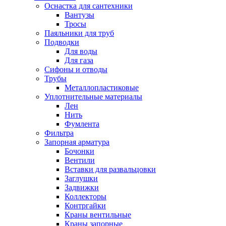
Оснастка для сантехники
Вантузы
Тросы
Паяльники для труб
Подводки
Для воды
Для газа
Сифоны и отводы
Трубы
Металлопластиковые
Уплотнительные материалы
Лен
Нить
Фумлента
Фильтра
Запорная арматура
Бочонки
Вентили
Вставки для развальцовки
Заглушки
Задвижки
Коллекторы
Контргайки
Краны вентильные
Краны запорные