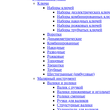
Ключи
Наборы ключей
Наборы диэлектрических ключ
Наборы комбинированных кл
Наборы накидных ключей
Наборы рожковых ключей
Наборы трубчатых ключей
Воротки
Динамометрические
Комбинированные
Накидные
Разводные
Рожковые
Торцевые
Трещотки
Трубные
Шестигранные (имбусовые)
Малярный инструмент
Валики и ролики
Валик с ручкой
Валики прижимные и игольча
Ролики сменные
Ручки для валиков
Структурные валики
Удлинители для валиков