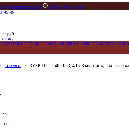
kaz@vashinstrument.ru
9:00-18:00 (пн.-пт.)
33-95-99
– 0 руб.
 заявку
АНИИ
НОВОСТИ
ДОСТАВКА И ОПЛАТА
ПОСТАВЩИКАМ
К
>
Толевые
>
ЗУБР ГОСТ 4029-63, 40 x 3 мм, цинк, 5 кг, толевы
ы
max
lus