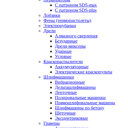
С патроном SDS-max
С патроном SDS-plus
Лобзики
Фены (термопистолеты)
Электрорубанки
Дрели
Алмазного сверления
Безударные
Дрели-миксеры
Ударные
Угловые
Краскораспылители
Аккумуляторные
Электрические краскопульты
Шлифмашинки
Вибрационные
Дельташлифмашины
Ленточные
Полировальные машинки
Прямошлифовальные машины
Шлифмашины по бетону
Щеточные
Эксцентриковые
Граверы