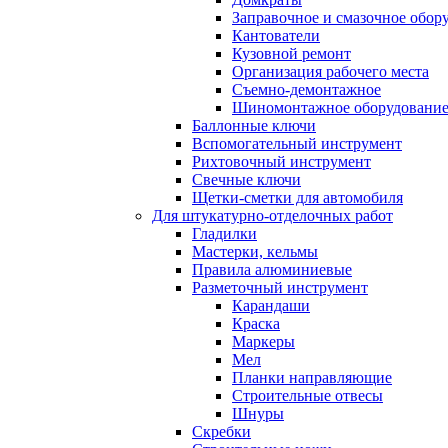
Заправочное и смазочное обор
Кантователи
Кузовной ремонт
Организация рабочего места
Съемно-демонтажное
Шиномонтажное оборудовани
Баллонные ключи
Вспомогательный инструмент
Рихтовочный инструмент
Свечные ключи
Щетки-сметки для автомобиля
Для штукатурно-отделочных работ
Гладилки
Мастерки, кельмы
Правила алюминиевые
Разметочный инструмент
Карандаши
Краска
Маркеры
Мел
Планки направляющие
Строительные отвесы
Шнуры
Скребки