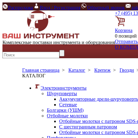
Распродажа
Вход / Регистрация
Обратный звонок
za
+7 (495) 1
Корзина
0 позиций 
Отправить
Комплексные поставки инструмента и оборудования
О КОМП
Главная страница
>
Каталог
>
Крепеж
>
Гвозди
КАТАЛОГ
Электроинструменты
Шуруповерты
Аккумуляторные дрели-шуруповерт
Сетевые
Болгарки (УШМ)
Отбойные молотки
Отбойные молотки с патроном SDS-
С шестигранным патроном
Отбойные молотки с патроном SDS-p
Перфораторы