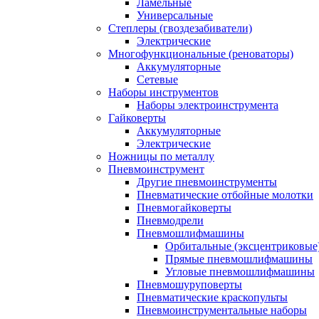
Ламельные
Универсальные
Степлеры (гвоздезабиватели)
Электрические
Многофункциональные (реноваторы)
Аккумуляторные
Сетевые
Наборы инструментов
Наборы электроинструмента
Гайковерты
Аккумуляторные
Электрические
Ножницы по металлу
Пневмоинструмент
Другие пневмоинструменты
Пневматические отбойные молотки
Пневмогайковерты
Пневмодрели
Пневмошлифмашины
Орбитальные (эксцентриковы
Прямые пневмошлифмашины
Угловые пневмошлифмашины
Пневмошуруповерты
Пневматические краскопульты
Пневмоинструментальные наборы