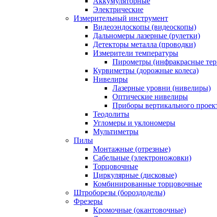
Аккумуляторные
Электрические
Измерительный инструмент
Видеоэндоскопы (видеоскопы)
Дальномеры лазерные (рулетки)
Детекторы металла (проводки)
Измерители температуры
Пирометры (инфракрасные те
Курвиметры (дорожные колеса)
Нивелиры
Лазерные уровни (нивелиры)
Оптические нивелиры
Приборы вертикального проек
Теодолиты
Угломеры и уклономеры
Мультиметры
Пилы
Монтажные (отрезные)
Сабельные (электроножовки)
Торцовочные
Циркулярные (дисковые)
Комбинированные торцовочные
Штроборезы (бороздоделы)
Фрезеры
Кромочные (окантовочные)