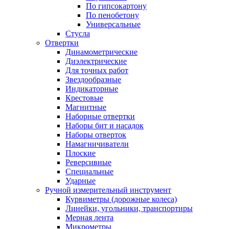
По гипсокартону
По пенобетону
Универсальные
Стусла
Отвертки
Динамометрические
Диэлектрические
Для точных работ
Звездообразные
Индикаторные
Крестовые
Магнитные
Наборные отвертки
Наборы бит и насадок
Наборы отверток
Намагничиватели
Плоские
Реверсивные
Специальные
Ударные
Ручной измерительный инструмент
Курвиметры (дорожные колеса)
Линейки, угольники, транспортиры
Мерная лента
Микрометры