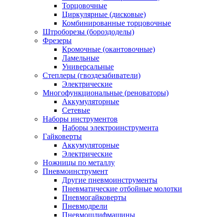
Торцовочные
Циркулярные (дисковые)
Комбинированные торцовочные
Штроборезы (бороздоделы)
Фрезеры
Кромочные (окантовочные)
Ламельные
Универсальные
Степлеры (гвоздезабиватели)
Электрические
Многофункциональные (реноваторы)
Аккумуляторные
Сетевые
Наборы инструментов
Наборы электроинструмента
Гайковерты
Аккумуляторные
Электрические
Ножницы по металлу
Пневмоинструмент
Другие пневмоинструменты
Пневматические отбойные молотки
Пневмогайковерты
Пневмодрели
Пневмошлифмашины