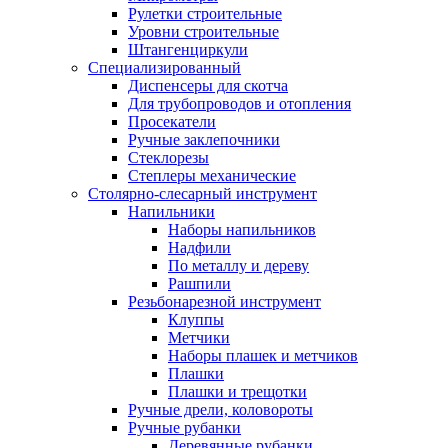
Рулетки строительные
Уровни строительные
Штангенциркули
Специализированный
Диспенсеры для скотча
Для трубопроводов и отопления
Просекатели
Ручные заклепочники
Стеклорезы
Степлеры механические
Столярно-слесарный инструмент
Напильники
Наборы напильников
Надфили
По металлу и дереву
Рашпили
Резьбонарезной инструмент
Клуппы
Метчики
Наборы плашек и метчиков
Плашки
Плашки и трещотки
Ручные дрели, коловороты
Ручные рубанки
Деревянные рубанки