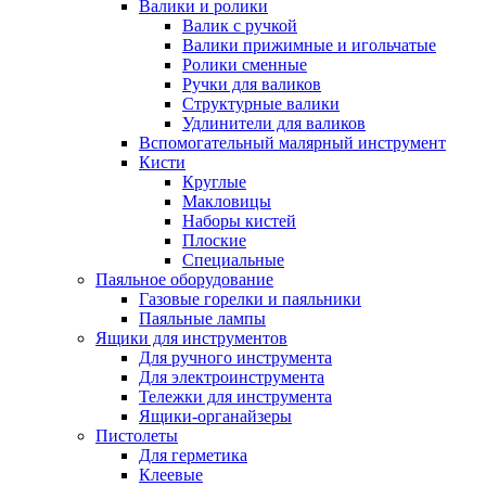
Валики и ролики
Валик с ручкой
Валики прижимные и игольчатые
Ролики сменные
Ручки для валиков
Структурные валики
Удлинители для валиков
Вспомогательный малярный инструмент
Кисти
Круглые
Макловицы
Наборы кистей
Плоские
Специальные
Паяльное оборудование
Газовые горелки и паяльники
Паяльные лампы
Ящики для инструментов
Для ручного инструмента
Для электроинструмента
Тележки для инструмента
Ящики-органайзеры
Пистолеты
Для герметика
Клеевые