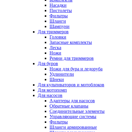
Насадки
Пистолеты
Фильтры
Шланги
Шампуни
Для триммеров
Головки
Запасные комплекты
Леска
Ножи
Ремни для триммеров
Для буров
Ножи для бура и ледоруба
Удлинители
Шнеки
Для культиваторов и мотоблоков
Для мотопомп
Для насосов
Адаптеры для насосов
Обратные клапаны
Соединительные элементы
Управляющие системы
Фильтры
Шланги армированные