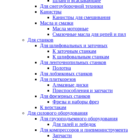
Шланги всасывающие
Для снегоуборочной техники
Канистры
Канистры для смешивания
Масла и смазки
Масла моторные
Смазочные масла для цепей и пил
Для станков
Для шлифовальных и заточных
К заточным станкам
К шлифовальным станкам
Для ленточнопильных станков
Полотна
Для лобзиковых станков
Для плиткорезов
Алмазные диски
Приспособления и запчасти
Для фрезерных станков
Фрезы и наборы фрез
К верстакам
Для силового оборудования
Для грузоподъемного оборудования
Для талей и лебедок
Для компрессоров и пневмоинструмента
Запчасти