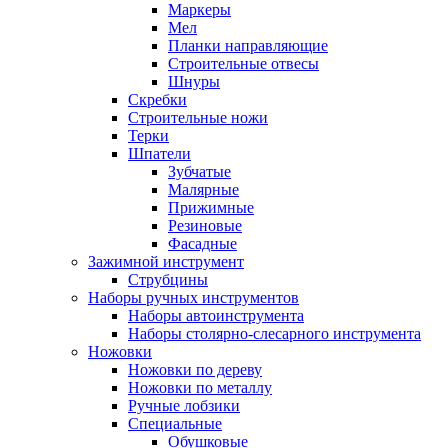
Маркеры
Мел
Планки направляющие
Строительные отвесы
Шнуры
Скребки
Строительные ножи
Терки
Шпатели
Зубчатые
Малярные
Прижимные
Резиновые
Фасадные
Зажимной инструмент
Струбцины
Наборы ручных инструментов
Наборы автоинструмента
Наборы столярно-слесарного инструмента
Ножовки
Ножовки по дереву
Ножовки по металлу
Ручные лобзики
Специальные
Обушковые