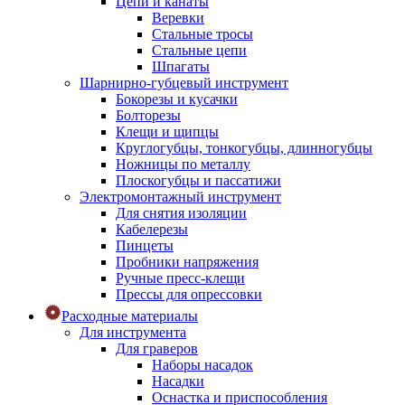
Цепи и канаты
Веревки
Стальные тросы
Стальные цепи
Шпагаты
Шарнирно-губцевый инструмент
Бокорезы и кусачки
Болторезы
Клещи и щипцы
Круглогубцы, тонкогубцы, длинногубцы
Ножницы по металлу
Плоскогубцы и пассатижи
Электромонтажный инструмент
Для снятия изоляции
Кабелерезы
Пинцеты
Пробники напряжения
Ручные пресс-клещи
Прессы для опрессовки
Расходные материалы
Для инструмента
Для граверов
Наборы насадок
Насадки
Оснастка и приспособления