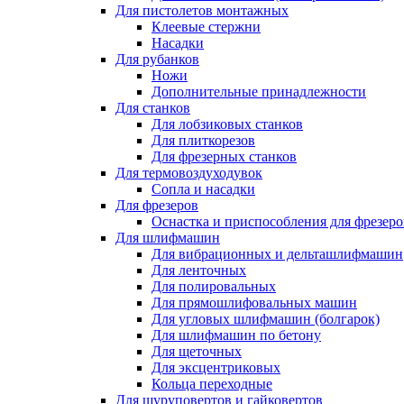
Для пистолетов монтажных
Клеевые стержни
Насадки
Для рубанков
Ножи
Дополнительные принадлежности
Для станков
Для лобзиковых станков
Для плиткорезов
Для фрезерных станков
Для термовоздуходувок
Сопла и насадки
Для фрезеров
Оснастка и приспособления для фрезеро
Для шлифмашин
Для вибрационных и дельташлифмашин
Для ленточных
Для полировальных
Для прямошлифовальных машин
Для угловых шлифмашин (болгарок)
Для шлифмашин по бетону
Для щеточных
Для эксцентриковых
Кольца переходные
Для шуруповертов и гайковертов