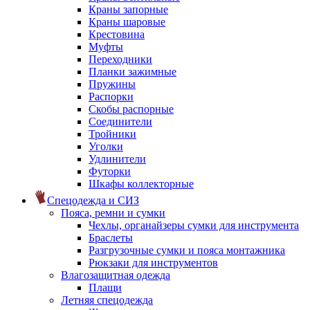
Краны запорные
Краны шаровые
Крестовина
Муфты
Переходники
Планки зажимные
Пружины
Распорки
Скобы распорные
Соединители
Тройники
Уголки
Удлинители
Футорки
Шкафы коллекторные
Спецодежда и СИЗ
Пояса, ремни и сумки
Чехлы, органайзеры сумки для инструмента
Браслеты
Разгрузочные сумки и пояса монтажника
Рюкзаки для инструментов
Влагозащитная одежда
Плащи
Летняя спецодежда