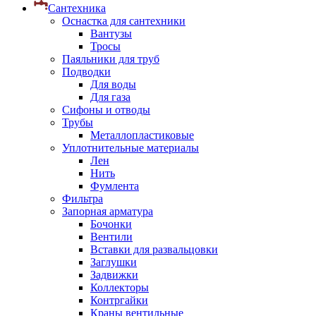
Сантехника
Оснастка для сантехники
Вантузы
Тросы
Паяльники для труб
Подводки
Для воды
Для газа
Сифоны и отводы
Трубы
Металлопластиковые
Уплотнительные материалы
Лен
Нить
Фумлента
Фильтра
Запорная арматура
Бочонки
Вентили
Вставки для развальцовки
Заглушки
Задвижки
Коллекторы
Контргайки
Краны вентильные