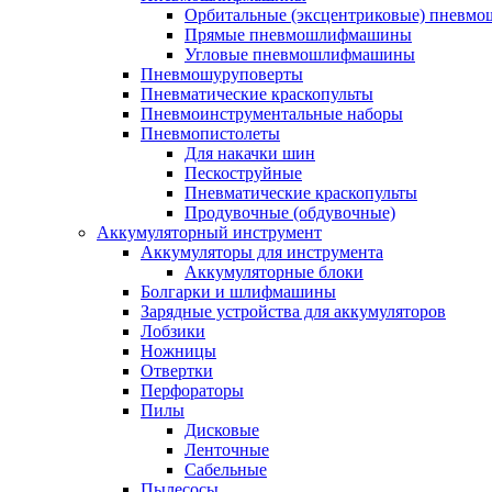
Орбитальные (эксцентриковые) пнев
Прямые пневмошлифмашины
Угловые пневмошлифмашины
Пневмошуруповерты
Пневматические краскопульты
Пневмоинструментальные наборы
Пневмопистолеты
Для накачки шин
Пескоструйные
Пневматические краскопульты
Продувочные (обдувочные)
Аккумуляторный инструмент
Аккумуляторы для инструмента
Аккумуляторные блоки
Болгарки и шлифмашины
Зарядные устройства для аккумуляторов
Лобзики
Ножницы
Отвертки
Перфораторы
Пилы
Дисковые
Ленточные
Сабельные
Пылесосы