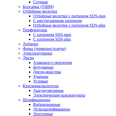
Сетевые
Болгарки (УШМ)
Отбойные молотки
Отбойные молотки с патроном SDS-max
С шестигранным патроном
Отбойные молотки с патроном SDS-plus
Перфораторы
С патроном SDS-max
С патроном SDS-plus
Лобзики
Фены (термопистолеты)
Электрорубанки
Дрели
Алмазного сверления
Безударные
Дрели-миксеры
Ударные
Угловые
Краскораспылители
Аккумуляторные
Электрические краскопульты
Шлифмашинки
Вибрационные
Дельташлифмашины
Ленточные