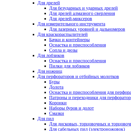
Для дрелей
Для безударных и ударных дрелей
Для дрелей алмазного сверления
Для дрелей-миксеров
Для измерительного инструмента
Для лазерных уровней и дальномеров
Для краскораспылителей
Бачки и контейнеры
Оснастка и приспособления
Сопла и дюзы
Для лобзиков
Оснастка и приспособления
Пилки для лобзиков
Для ножниц
Для перфораторов и отбойных молотков
Буры
Долота
Оснастка и приспособления для перфор
Патроны и переходники для перфоратор
Коронки
Наборы буров и долот
Смазки
Для пил
Для дисковых, торцовочных и торцово
Для сабельных пил (электроножовок)