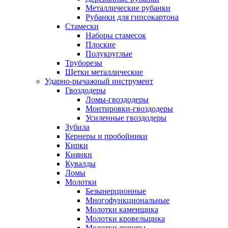
Металлические рубанки
Рубанки для гипсокартона
Стамески
Наборы стамесок
Плоские
Полукруглые
Труборезы
Щетки металлические
Ударно-рычажный инструмент
Гвоздодеры
Ломы-гвоздодеры
Монтировки-гвоздодеры
Усиленные гвоздодеры
Зубила
Кернеры и пробойники
Кирки
Киянки
Кувалды
Ломы
Молотки
Безынерционные
Многофункциональные
Молотки каменщика
Молотки кровельщика
Молотки-топоры