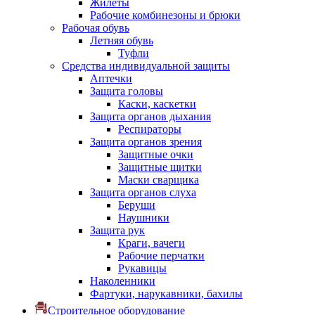
Жилеты
Рабочие комбинезоны и брюки
Рабочая обувь
Летняя обувь
Туфли
Средства индивидуальной защиты
Аптечки
Защита головы
Каски, каскетки
Защита органов дыхания
Респираторы
Защита органов зрения
Защитные очки
Защитные щитки
Маски сварщика
Защита органов слуха
Беруши
Наушники
Защита рук
Краги, вачеги
Рабочие перчатки
Рукавицы
Наколенники
Фартуки, нарукавники, бахилы
Строительное оборудование