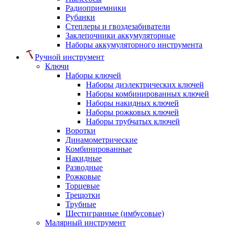
Радиоприемники
Рубанки
Степлеры и гвоздезабиватели
Заклепочники аккумуляторные
Наборы аккумуляторного инструмента
Ручной инструмент
Ключи
Наборы ключей
Наборы диэлектрических ключей
Наборы комбинированных ключей
Наборы накидных ключей
Наборы рожковых ключей
Наборы трубчатых ключей
Воротки
Динамометрические
Комбинированные
Накидные
Разводные
Рожковые
Торцевые
Трещотки
Трубные
Шестигранные (имбусовые)
Малярный инструмент