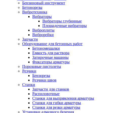
Бензиновый инструмент
Бетонорезы
Вибротехника
Вибраторы
Вибраторы глубинные
Площадочные вибраторы
Виброплиты
Виброрейки
Запчасти
Оборудование для бетонных работ
Бетономешалки
Емкость для раствора
Затирочные машины
Фиксаторы арматуры
Пороховые пистолеты
Резчики
Бензорезы
Резчики швов
Станки
Запчасти для станков
Распиловочные
Станки для выпрямления арматуры
Станки для гибки арматуры
Станки для резки арматуры
Установки алмазного бурения