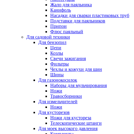
Жало для паяльника
Канифоль
Насадки для сварки пластиковых труб
Подставки для паяльников
Припои
Флюс паяльный
Для садовой техники
Для бензопил
Цепи
Козлы
Свечи зажигания
Фильтры
Чехлы и кожухи для шин
Шины
Для газонокосилок
Наборы для мульчирования
Ножи
Травосборники
Для измельчителей
Ножи
Для кусторезов
Ножи для кустореза
Телескопические штанги
Для моек высокого давления
Комплекты