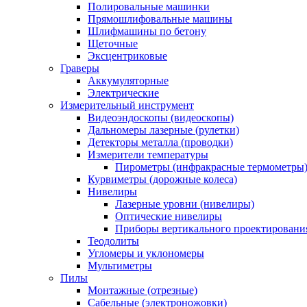
Полировальные машинки
Прямошлифовальные машины
Шлифмашины по бетону
Щеточные
Эксцентриковые
Граверы
Аккумуляторные
Электрические
Измерительный инструмент
Видеоэндоскопы (видеоскопы)
Дальномеры лазерные (рулетки)
Детекторы металла (проводки)
Измерители температуры
Пирометры (инфракрасные термометры
Курвиметры (дорожные колеса)
Нивелиры
Лазерные уровни (нивелиры)
Оптические нивелиры
Приборы вертикального проектировани
Теодолиты
Угломеры и уклономеры
Мультиметры
Пилы
Монтажные (отрезные)
Сабельные (электроножовки)