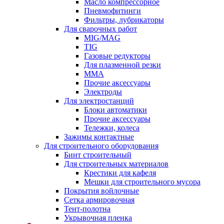
Масло компрессорное
Пневмофитинги
Фильтры, лубрикаторы
Для сварочных работ
MIG/MAG
TIG
Газовые редукторы
Для плазменной резки
ММА
Прочие аксессуары
Электроды
Для электростанций
Блоки автоматики
Прочие аксессуары
Тележки, колеса
Зажимы контактные
Для строительного оборудования
Бинт строительный
Для строительных материалов
Крестики для кафеля
Мешки для строительного мусора
Покрытия войлочные
Сетка армировочная
Тент-полотна
Укрывочная пленка