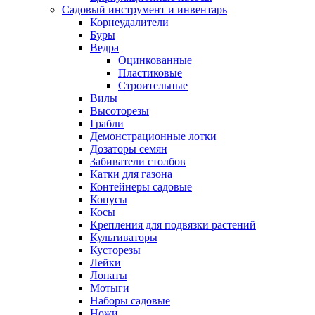
Садовый инструмент и инвентарь
Корнеудалители
Буры
Ведра
Оцинкованные
Пластиковые
Строительные
Вилы
Высоторезы
Грабли
Демонстрационные лотки
Дозаторы семян
Забиватели столбов
Катки для газона
Контейнеры садовые
Конусы
Косы
Крепления для подвязки растений
Культиваторы
Кусторезы
Лейки
Лопаты
Мотыги
Наборы садовые
Ножи