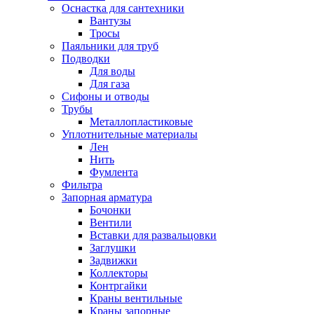
Оснастка для сантехники
Вантузы
Тросы
Паяльники для труб
Подводки
Для воды
Для газа
Сифоны и отводы
Трубы
Металлопластиковые
Уплотнительные материалы
Лен
Нить
Фумлента
Фильтра
Запорная арматура
Бочонки
Вентили
Вставки для развальцовки
Заглушки
Задвижки
Коллекторы
Контргайки
Краны вентильные
Краны запорные