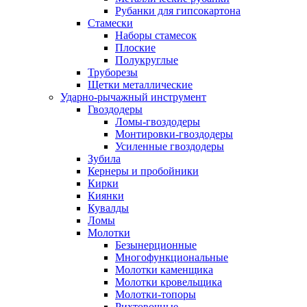
Рубанки для гипсокартона
Стамески
Наборы стамесок
Плоские
Полукруглые
Труборезы
Щетки металлические
Ударно-рычажный инструмент
Гвоздодеры
Ломы-гвоздодеры
Монтировки-гвоздодеры
Усиленные гвоздодеры
Зубила
Кернеры и пробойники
Кирки
Киянки
Кувалды
Ломы
Молотки
Безынерционные
Многофункциональные
Молотки каменщика
Молотки кровельщика
Молотки-топоры
Рихтовочные