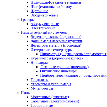
Прямошлифовальные машины
Шлифмашины по бетону
Щеточные
Эксцентриковые
Граверы
Аккумуляторные
Электрические
Измерительный инструмент
Видеоэндоскопы (видеоскопы)
Дальномеры лазерные (рулетки)
Детекторы металла (проводки)
Измерители температуры
Пирометры (инфракрасные термометры
Курвиметры (дорожные колеса)
Нивелиры
Лазерные уровни (нивелиры)
Оптические нивелиры
Приборы вертикального проектировани
Теодолиты
Угломеры и уклономеры
Мультиметры
Пилы
Монтажные (отрезные)
Сабельные (электроножовки)
Торцовочные