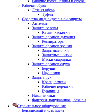
Рабочие комбинезоны и брюки
Рабочая обувь
Летняя обувь
Туфли
Средства индивидуальной защиты
Аптечки
Защита головы
Каски, каскетки
Защита органов дыхания
Респираторы
Защита органов зрения
Защитные очки
Защитные щитки
Маски сварщика
Защита органов слуха
Беруши
Наушники
Защита рук
Краги, вачеги
Рабочие перчатки
Рукавицы
Наколенники
Фартуки, нарукавники, бахилы
Строительное оборудование
Бензиновый инструмент