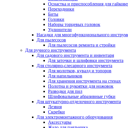
Оснастка и приспособления для гайкове
Переходники
Биты
Головки
Наборы торцевых головок
Удлинители
Насадки для многофункционального инструм
Для пылесосов
Для пылесосов ремонта и стройки
Для ручного инструмента
Для садового инструмента и инвентаря
Для заточки и шлифовки инструмента
Для столярно-слесарного инструмента
Для молотков, кувалд и топоров
Для напильников
Для хранения инструмента на стенах
Полотна и рукоятки для ножовок
Разводки для пил
Шлифовальные абразивные губки
Для штукатурно-отделочного инструмента
Лезвия
Скребки
Для электромонтажного оборудования
Аксессуары
Жало для паяльника