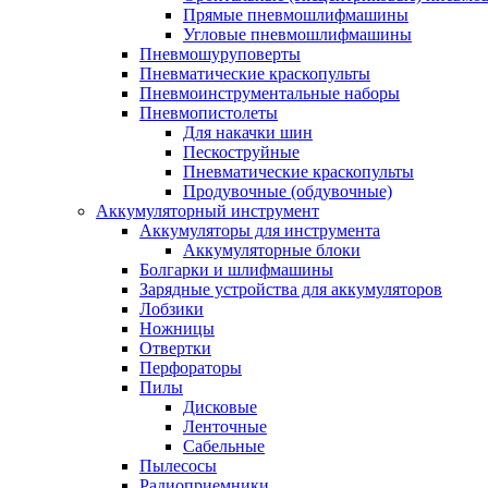
Прямые пневмошлифмашины
Угловые пневмошлифмашины
Пневмошуруповерты
Пневматические краскопульты
Пневмоинструментальные наборы
Пневмопистолеты
Для накачки шин
Пескоструйные
Пневматические краскопульты
Продувочные (обдувочные)
Аккумуляторный инструмент
Аккумуляторы для инструмента
Аккумуляторные блоки
Болгарки и шлифмашины
Зарядные устройства для аккумуляторов
Лобзики
Ножницы
Отвертки
Перфораторы
Пилы
Дисковые
Ленточные
Сабельные
Пылесосы
Радиоприемники