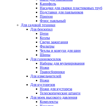
Канифоль
Насадки для сварки пластиковых труб
Подставки для паяльников
Припои
Флюс паяльный
Для садовой техники
Для бензопил
Цепи
Козлы
Свечи зажигания
Фильтры
Чехлы и кожухи для шин
Шины
Для газонокосилок
Наборы для мульчирования
Ножи
Травосборники
Для измельчителей
Ножи
Для кусторезов
Ножи для кустореза
Телескопические штанги
Для моек высокого давления
Комплекты
Насадки