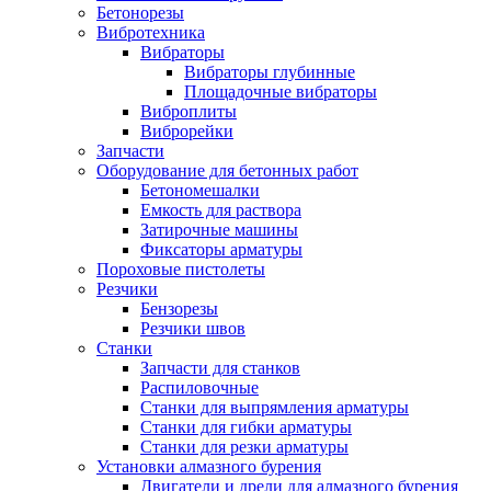
Бетонорезы
Вибротехника
Вибраторы
Вибраторы глубинные
Площадочные вибраторы
Виброплиты
Виброрейки
Запчасти
Оборудование для бетонных работ
Бетономешалки
Емкость для раствора
Затирочные машины
Фиксаторы арматуры
Пороховые пистолеты
Резчики
Бензорезы
Резчики швов
Станки
Запчасти для станков
Распиловочные
Станки для выпрямления арматуры
Станки для гибки арматуры
Станки для резки арматуры
Установки алмазного бурения
Двигатели и дрели для алмазного бурения