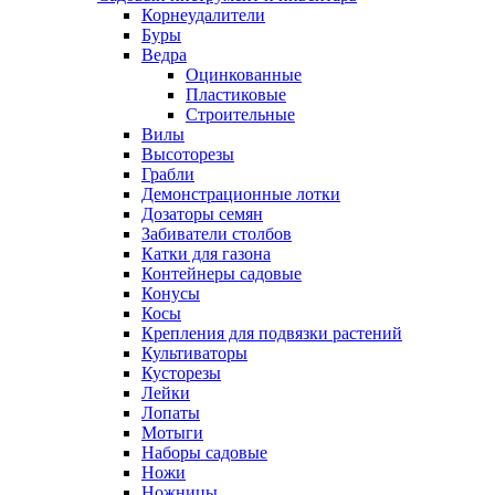
Корнеудалители
Буры
Ведра
Оцинкованные
Пластиковые
Строительные
Вилы
Высоторезы
Грабли
Демонстрационные лотки
Дозаторы семян
Забиватели столбов
Катки для газона
Контейнеры садовые
Конусы
Косы
Крепления для подвязки растений
Культиваторы
Кусторезы
Лейки
Лопаты
Мотыги
Наборы садовые
Ножи
Ножницы