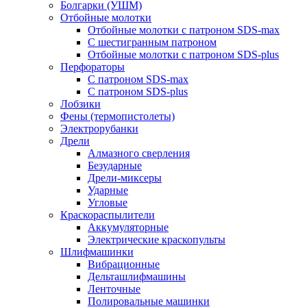
Болгарки (УШМ)
Отбойные молотки
Отбойные молотки с патроном SDS-max
С шестигранным патроном
Отбойные молотки с патроном SDS-plus
Перфораторы
С патроном SDS-max
С патроном SDS-plus
Лобзики
Фены (термопистолеты)
Электрорубанки
Дрели
Алмазного сверления
Безударные
Дрели-миксеры
Ударные
Угловые
Краскораспылители
Аккумуляторные
Электрические краскопульты
Шлифмашинки
Вибрационные
Дельташлифмашины
Ленточные
Полировальные машинки