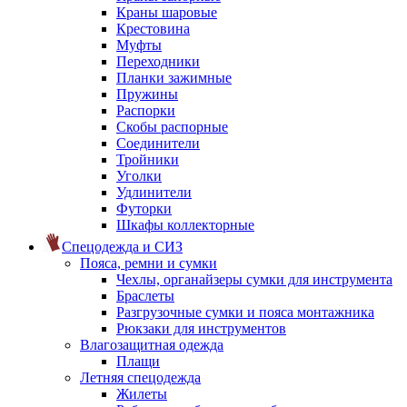
Краны шаровые
Крестовина
Муфты
Переходники
Планки зажимные
Пружины
Распорки
Скобы распорные
Соединители
Тройники
Уголки
Удлинители
Футорки
Шкафы коллекторные
Спецодежда и СИЗ
Пояса, ремни и сумки
Чехлы, органайзеры сумки для инструмента
Браслеты
Разгрузочные сумки и пояса монтажника
Рюкзаки для инструментов
Влагозащитная одежда
Плащи
Летняя спецодежда
Жилеты