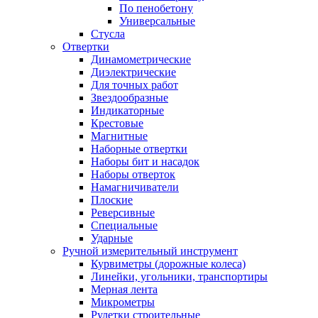
По пенобетону
Универсальные
Стусла
Отвертки
Динамометрические
Диэлектрические
Для точных работ
Звездообразные
Индикаторные
Крестовые
Магнитные
Наборные отвертки
Наборы бит и насадок
Наборы отверток
Намагничиватели
Плоские
Реверсивные
Специальные
Ударные
Ручной измерительный инструмент
Курвиметры (дорожные колеса)
Линейки, угольники, транспортиры
Мерная лента
Микрометры
Рулетки строительные