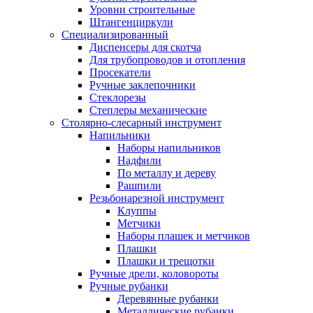
Уровни строительные
Штангенциркули
Специализированный
Диспенсеры для скотча
Для трубопроводов и отопления
Просекатели
Ручные заклепочники
Стеклорезы
Степлеры механические
Столярно-слесарный инструмент
Напильники
Наборы напильников
Надфили
По металлу и дереву
Рашпили
Резьбонарезной инструмент
Клуппы
Метчики
Наборы плашек и метчиков
Плашки
Плашки и трещотки
Ручные дрели, коловороты
Ручные рубанки
Деревянные рубанки
Металлические рубанки