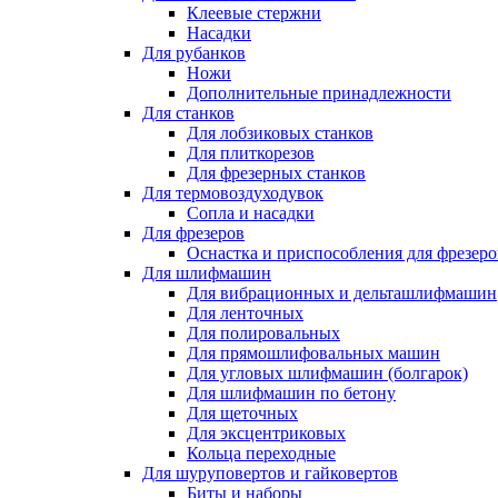
Клеевые стержни
Насадки
Для рубанков
Ножи
Дополнительные принадлежности
Для станков
Для лобзиковых станков
Для плиткорезов
Для фрезерных станков
Для термовоздуходувок
Сопла и насадки
Для фрезеров
Оснастка и приспособления для фрезеро
Для шлифмашин
Для вибрационных и дельташлифмашин
Для ленточных
Для полировальных
Для прямошлифовальных машин
Для угловых шлифмашин (болгарок)
Для шлифмашин по бетону
Для щеточных
Для эксцентриковых
Кольца переходные
Для шуруповертов и гайковертов
Биты и наборы