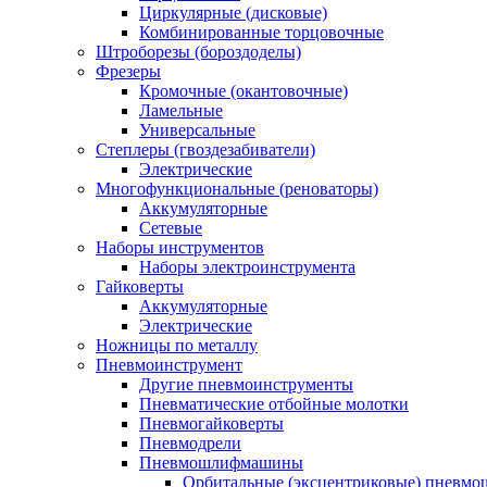
Циркулярные (дисковые)
Комбинированные торцовочные
Штроборезы (бороздоделы)
Фрезеры
Кромочные (окантовочные)
Ламельные
Универсальные
Степлеры (гвоздезабиватели)
Электрические
Многофункциональные (реноваторы)
Аккумуляторные
Сетевые
Наборы инструментов
Наборы электроинструмента
Гайковерты
Аккумуляторные
Электрические
Ножницы по металлу
Пневмоинструмент
Другие пневмоинструменты
Пневматические отбойные молотки
Пневмогайковерты
Пневмодрели
Пневмошлифмашины
Орбитальные (эксцентриковые) пнев