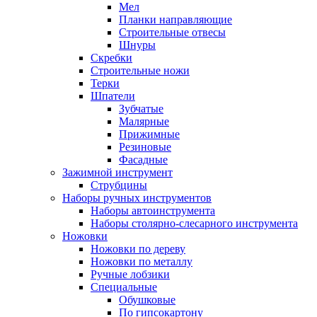
Мел
Планки направляющие
Строительные отвесы
Шнуры
Скребки
Строительные ножи
Терки
Шпатели
Зубчатые
Малярные
Прижимные
Резиновые
Фасадные
Зажимной инструмент
Струбцины
Наборы ручных инструментов
Наборы автоинструмента
Наборы столярно-слесарного инструмента
Ножовки
Ножовки по дереву
Ножовки по металлу
Ручные лобзики
Специальные
Обушковые
По гипсокартону