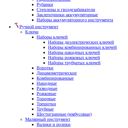
Рубанки
Степлеры и гвоздезабиватели
Заклепочники аккумуляторные
Наборы аккумуляторного инструмента
Ручной инструмент
Ключи
Наборы ключей
Наборы диэлектрических ключей
Наборы комбинированных ключей
Наборы накидных ключей
Наборы рожковых ключей
Наборы трубчатых ключей
Воротки
Динамометрические
Комбинированные
Накидные
Разводные
Рожковые
Торцевые
Трещотки
Трубные
Шестигранные (имбусовые)
Малярный инструмент
Валики и ролики