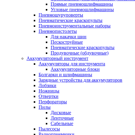
Прямые пневмошлифмашины
Угловые пневмошлифмашины
Пневмошуруповерты
Пневматические краскопульты
Пневмоинструментальные наборы
Пневмопистолеты
Для накачки шин
Пескоструйные
Пневматические краскопульты
Продувочные (обдувочные)
Аккумуляторный инструмент
Аккумуляторы для инструмента
Аккумуляторные блоки
Болгарки и шлифмашины
Зарядные устройства для аккумуляторов
Лобзики
Ножницы
Отвертки
Перфораторы
Пилы
Дисковые
Ленточные
Сабельные
Пылесосы
Радиоприемники