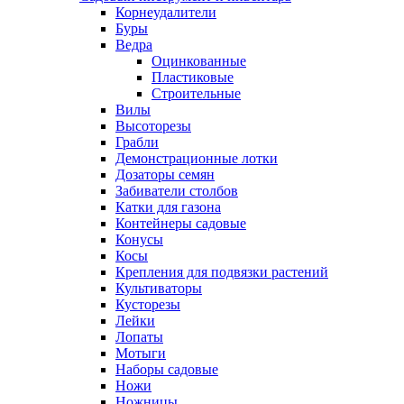
Корнеудалители
Буры
Ведра
Оцинкованные
Пластиковые
Строительные
Вилы
Высоторезы
Грабли
Демонстрационные лотки
Дозаторы семян
Забиватели столбов
Катки для газона
Контейнеры садовые
Конусы
Косы
Крепления для подвязки растений
Культиваторы
Кусторезы
Лейки
Лопаты
Мотыги
Наборы садовые
Ножи
Ножницы