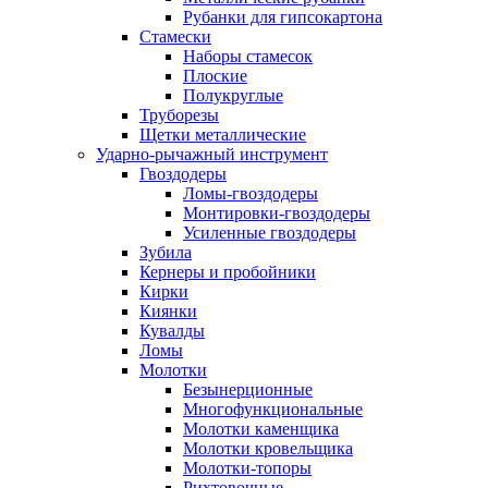
Рубанки для гипсокартона
Стамески
Наборы стамесок
Плоские
Полукруглые
Труборезы
Щетки металлические
Ударно-рычажный инструмент
Гвоздодеры
Ломы-гвоздодеры
Монтировки-гвоздодеры
Усиленные гвоздодеры
Зубила
Кернеры и пробойники
Кирки
Киянки
Кувалды
Ломы
Молотки
Безынерционные
Многофункциональные
Молотки каменщика
Молотки кровельщика
Молотки-топоры
Рихтовочные