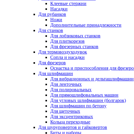
Клеевые стержни
Насадки
Для рубанков
Ножи
Дополнительные принадлежности
Для станков
Для лобзиковых станков
Для плиткорезов
Для фрезерных станков
Для термовоздуходувок
Сопла и насадки
Для фрезеров
Оснастка и приспособления для фрезеро
Для шлифмашин
Для вибрационных и дельташлифмашин
Для ленточных
Для полировальных
Для прямошлифовальных машин
Для угловых шлифмашин (болгарок)
Для шлифмашин по бетону
Для щеточных
Для эксцентриковых
Кольца переходные
Для шуруповертов и гайковертов
Биты и наборы