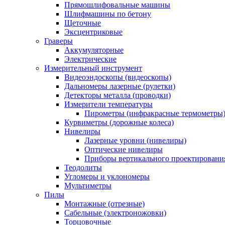
Прямошлифовальные машины
Шлифмашины по бетону
Щеточные
Эксцентриковые
Граверы
Аккумуляторные
Электрические
Измерительный инструмент
Видеоэндоскопы (видеоскопы)
Дальномеры лазерные (рулетки)
Детекторы металла (проводки)
Измерители температуры
Пирометры (инфракрасные термометры
Курвиметры (дорожные колеса)
Нивелиры
Лазерные уровни (нивелиры)
Оптические нивелиры
Приборы вертикального проектировани
Теодолиты
Угломеры и уклономеры
Мультиметры
Пилы
Монтажные (отрезные)
Сабельные (электроножовки)
Торцовочные