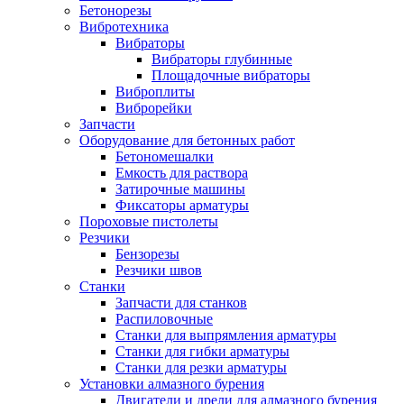
Бетонорезы
Вибротехника
Вибраторы
Вибраторы глубинные
Площадочные вибраторы
Виброплиты
Виброрейки
Запчасти
Оборудование для бетонных работ
Бетономешалки
Емкость для раствора
Затирочные машины
Фиксаторы арматуры
Пороховые пистолеты
Резчики
Бензорезы
Резчики швов
Станки
Запчасти для станков
Распиловочные
Станки для выпрямления арматуры
Станки для гибки арматуры
Станки для резки арматуры
Установки алмазного бурения
Двигатели и дрели для алмазного бурения