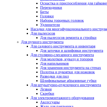
Оснастка и приспособления для гайкове
Переходники
Биты
Головки
Наборы торцевых головок
Удлинители
Насадки для многофункционального инструм
Для пылесосов
Для пылесосов ремонта и стройки
Для ручного инструмента
Для садового инструмента и инвентаря
Для заточки и шлифовки инструмента
Для столярно-слесарного инструмента
Для молотков, кувалд и топоров
Для напильников
Для хранения инструмента на стенах
Полотна и рукоятки для ножовок
Разводки для пил
Шлифовальные абразивные губки
Для штукатурно-отделочного инструмента
Лезвия
Скребки
Для электромонтажного оборудования
Аксессуары
Жало для паяльника