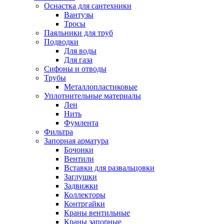
Оснастка для сантехники
Вантузы
Тросы
Паяльники для труб
Подводки
Для воды
Для газа
Сифоны и отводы
Трубы
Металлопластиковые
Уплотнительные материалы
Лен
Нить
Фумлента
Фильтра
Запорная арматура
Бочонки
Вентили
Вставки для развальцовки
Заглушки
Задвижки
Коллекторы
Контргайки
Краны вентильные
Краны запорные