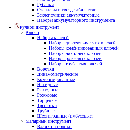
Рубанки
Степлеры и гвоздезабиватели
Заклепочники аккумуляторные
Наборы аккумуляторного инструмента
Ручной инструмент
Ключи
Наборы ключей
Наборы диэлектрических ключей
Наборы комбинированных ключей
Наборы накидных ключей
Наборы рожковых ключей
Наборы трубчатых ключей
Воротки
Динамометрические
Комбинированные
Накидные
Разводные
Рожковые
Торцевые
Трещотки
Трубные
Шестигранные (имбусовые)
Малярный инструмент
Валики и ролики