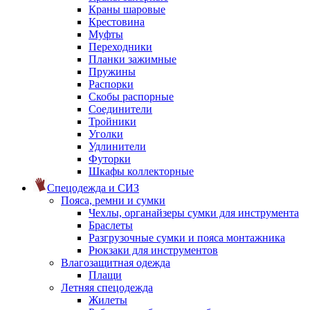
Краны шаровые
Крестовина
Муфты
Переходники
Планки зажимные
Пружины
Распорки
Скобы распорные
Соединители
Тройники
Уголки
Удлинители
Футорки
Шкафы коллекторные
Спецодежда и СИЗ
Пояса, ремни и сумки
Чехлы, органайзеры сумки для инструмента
Браслеты
Разгрузочные сумки и пояса монтажника
Рюкзаки для инструментов
Влагозащитная одежда
Плащи
Летняя спецодежда
Жилеты