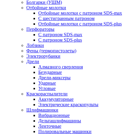
Болгарки (УШМ)
Отбойные молотки
Отбойные молотки с патроном SDS-max
С шестигранным патроном
Отбойные молотки с патроном SDS-plus
Перфораторы
С патроном SDS-max
С патроном SDS-plus
Лобзики
Фены (термопистолеты)
Электрорубанки
Дрели
Алмазного сверления
Безударные
Дрели-миксеры
Ударные
Угловые
Краскораспылители
Аккумуляторные
Электрические краскопульты
Шлифмашинки
Вибрационные
Дельташлифмашины
Ленточные
Полировальные машинки