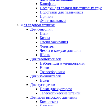
Канифоль
Насадки для сварки пластиковых труб
Подставки для паяльников
Припои
Флюс паяльный
Для садовой техники
Для бензопил
Цепи
Козлы
Свечи зажигания
Фильтры
Чехлы и кожухи для шин
Шины
Для газонокосилок
Наборы для мульчирования
Ножи
Травосборники
Для измельчителей
Ножи
Для кусторезов
Ножи для кустореза
Телескопические штанги
Для моек высокого давления
Комплекты
Насадки