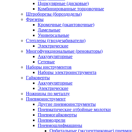
Циркулярные (дисковые)
Комбинированные торцовочные
Штроборезы (бороздоделы)
Фрезеры
Кромочные (окантовочные)
Ламельные
Универсальные
Степлеры (гвоздезабиватели)
Электрические
Многофункциональные (реноваторы)
Аккумуляторные
Сетевые
Наборы инструментов
Наборы электроинструмента
Гайковерты
Аккумуляторные
Электрические
Ножницы по металлу
Пневмоинструмент
Другие пневмоинструменты
Пневматические отбойные молотки
Пневмогайковерты
Пневмодрели
Пневмошлифмашины
Орбитальные (эксцентриковые) пнев