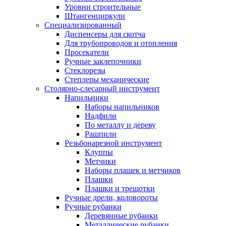
Уровни строительные
Штангенциркули
Специализированный
Диспенсеры для скотча
Для трубопроводов и отопления
Просекатели
Ручные заклепочники
Стеклорезы
Степлеры механические
Столярно-слесарный инструмент
Напильники
Наборы напильников
Надфили
По металлу и дереву
Рашпили
Резьбонарезной инструмент
Клуппы
Метчики
Наборы плашек и метчиков
Плашки
Плашки и трещотки
Ручные дрели, коловороты
Ручные рубанки
Деревянные рубанки
Металлические рубанки