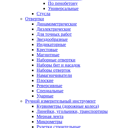
По пенобетону
Универсальные
Стусла
Отвертки
Динамометрические
Диэлектрические
Для точных работ
Звездообразные
Индикаторные
Крестовые
Магнитные
Наборные отвертки
Наборы бит и насадок
Наборы отверток
Намагничиватели
Плоские
Реверсивные
Специальные
Ударные
Ручной измерительный инструмент
Курвиметры (дорожные колеса)
Линейки, угольники, транспортиры
Мерная лента
Микрометры
Рулетки строительные