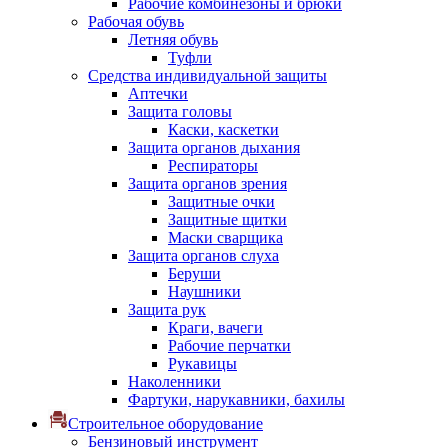
Рабочие комбинезоны и брюки
Рабочая обувь
Летняя обувь
Туфли
Средства индивидуальной защиты
Аптечки
Защита головы
Каски, каскетки
Защита органов дыхания
Респираторы
Защита органов зрения
Защитные очки
Защитные щитки
Маски сварщика
Защита органов слуха
Беруши
Наушники
Защита рук
Краги, вачеги
Рабочие перчатки
Рукавицы
Наколенники
Фартуки, нарукавники, бахилы
Строительное оборудование
Бензиновый инструмент