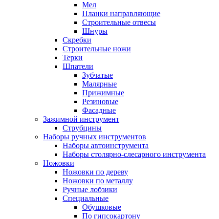
Мел
Планки направляющие
Строительные отвесы
Шнуры
Скребки
Строительные ножи
Терки
Шпатели
Зубчатые
Малярные
Прижимные
Резиновые
Фасадные
Зажимной инструмент
Струбцины
Наборы ручных инструментов
Наборы автоинструмента
Наборы столярно-слесарного инструмента
Ножовки
Ножовки по дереву
Ножовки по металлу
Ручные лобзики
Специальные
Обушковые
По гипсокартону