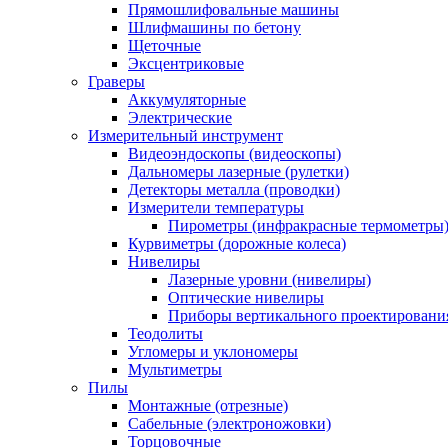
Прямошлифовальные машины
Шлифмашины по бетону
Щеточные
Эксцентриковые
Граверы
Аккумуляторные
Электрические
Измерительный инструмент
Видеоэндоскопы (видеоскопы)
Дальномеры лазерные (рулетки)
Детекторы металла (проводки)
Измерители температуры
Пирометры (инфракрасные термометры
Курвиметры (дорожные колеса)
Нивелиры
Лазерные уровни (нивелиры)
Оптические нивелиры
Приборы вертикального проектировани
Теодолиты
Угломеры и уклономеры
Мультиметры
Пилы
Монтажные (отрезные)
Сабельные (электроножовки)
Торцовочные