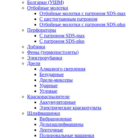
Болгарки (УШМ)
Отбойные молотки
Отбойные молотки с патроном SDS-max
С шестигранным патроном
Отбойные молотки с патроном SDS-plus
Перфораторы
С патроном SDS-max
С патроном SDS-plus
Лобзики
Фены (термопистолеты)
Электрорубанки
Дрели
Алмазного сверления
Безударные
Дрели-миксеры
Ударные
Угловые
Краскораспылители
Аккумуляторные
Электрические краскопульты
Шлифмашинки
Вибрационные
Дельташлифмашины
Ленточные
Полировальные машинки