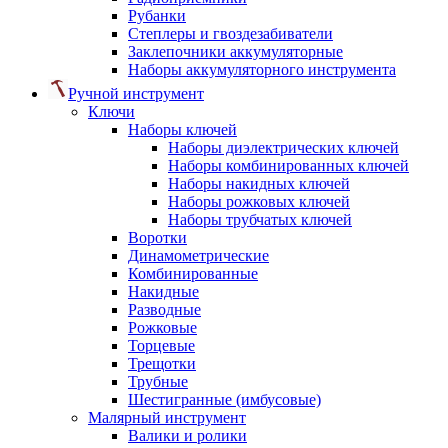
Рубанки
Степлеры и гвоздезабиватели
Заклепочники аккумуляторные
Наборы аккумуляторного инструмента
Ручной инструмент
Ключи
Наборы ключей
Наборы диэлектрических ключей
Наборы комбинированных ключей
Наборы накидных ключей
Наборы рожковых ключей
Наборы трубчатых ключей
Воротки
Динамометрические
Комбинированные
Накидные
Разводные
Рожковые
Торцевые
Трещотки
Трубные
Шестигранные (имбусовые)
Малярный инструмент
Валики и ролики