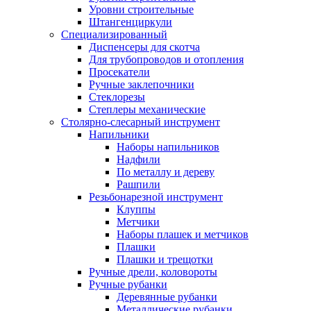
Уровни строительные
Штангенциркули
Специализированный
Диспенсеры для скотча
Для трубопроводов и отопления
Просекатели
Ручные заклепочники
Стеклорезы
Степлеры механические
Столярно-слесарный инструмент
Напильники
Наборы напильников
Надфили
По металлу и дереву
Рашпили
Резьбонарезной инструмент
Клуппы
Метчики
Наборы плашек и метчиков
Плашки
Плашки и трещотки
Ручные дрели, коловороты
Ручные рубанки
Деревянные рубанки
Металлические рубанки