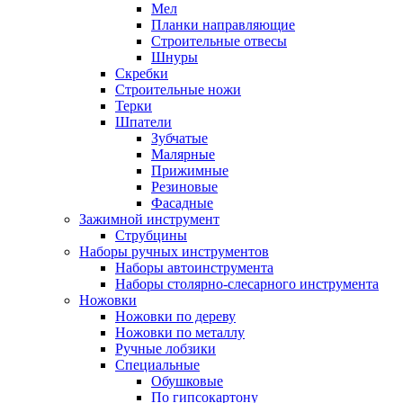
Мел
Планки направляющие
Строительные отвесы
Шнуры
Скребки
Строительные ножи
Терки
Шпатели
Зубчатые
Малярные
Прижимные
Резиновые
Фасадные
Зажимной инструмент
Струбцины
Наборы ручных инструментов
Наборы автоинструмента
Наборы столярно-слесарного инструмента
Ножовки
Ножовки по дереву
Ножовки по металлу
Ручные лобзики
Специальные
Обушковые
По гипсокартону