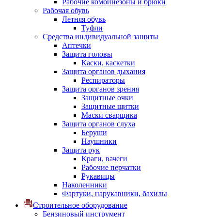
Рабочие комбинезоны и брюки
Рабочая обувь
Летняя обувь
Туфли
Средства индивидуальной защиты
Аптечки
Защита головы
Каски, каскетки
Защита органов дыхания
Респираторы
Защита органов зрения
Защитные очки
Защитные щитки
Маски сварщика
Защита органов слуха
Беруши
Наушники
Защита рук
Краги, вачеги
Рабочие перчатки
Рукавицы
Наколенники
Фартуки, нарукавники, бахилы
Строительное оборудование
Бензиновый инструмент