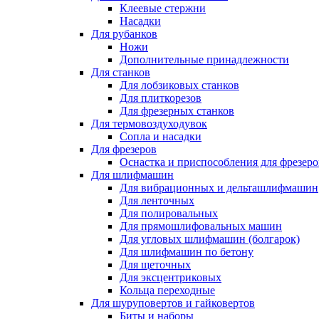
Клеевые стержни
Насадки
Для рубанков
Ножи
Дополнительные принадлежности
Для станков
Для лобзиковых станков
Для плиткорезов
Для фрезерных станков
Для термовоздуходувок
Сопла и насадки
Для фрезеров
Оснастка и приспособления для фрезеро
Для шлифмашин
Для вибрационных и дельташлифмашин
Для ленточных
Для полировальных
Для прямошлифовальных машин
Для угловых шлифмашин (болгарок)
Для шлифмашин по бетону
Для щеточных
Для эксцентриковых
Кольца переходные
Для шуруповертов и гайковертов
Биты и наборы