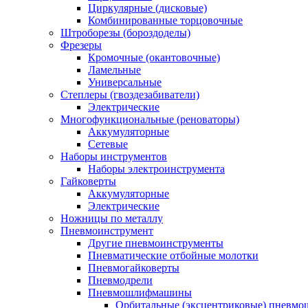
Циркулярные (дисковые)
Комбинированные торцовочные
Штроборезы (бороздоделы)
Фрезеры
Кромочные (окантовочные)
Ламельные
Универсальные
Степлеры (гвоздезабиватели)
Электрические
Многофункциональные (реноваторы)
Аккумуляторные
Сетевые
Наборы инструментов
Наборы электроинструмента
Гайковерты
Аккумуляторные
Электрические
Ножницы по металлу
Пневмоинструмент
Другие пневмоинструменты
Пневматические отбойные молотки
Пневмогайковерты
Пневмодрели
Пневмошлифмашины
Орбитальные (эксцентриковые) пнев