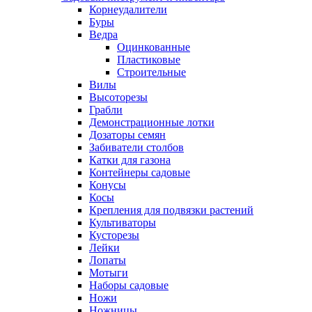
Корнеудалители
Буры
Ведра
Оцинкованные
Пластиковые
Строительные
Вилы
Высоторезы
Грабли
Демонстрационные лотки
Дозаторы семян
Забиватели столбов
Катки для газона
Контейнеры садовые
Конусы
Косы
Крепления для подвязки растений
Культиваторы
Кусторезы
Лейки
Лопаты
Мотыги
Наборы садовые
Ножи
Ножницы