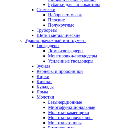
Рубанки для гипсокартона
Стамески
Наборы стамесок
Плоские
Полукруглые
Труборезы
Щетки металлические
Ударно-рычажный инструмент
Гвоздодеры
Ломы-гвоздодеры
Монтировки-гвоздодеры
Усиленные гвоздодеры
Зубила
Кернеры и пробойники
Кирки
Киянки
Кувалды
Ломы
Молотки
Безынерционные
Многофункциональные
Молотки каменщика
Молотки кровельщика
Молотки-топоры
Рихтовочные