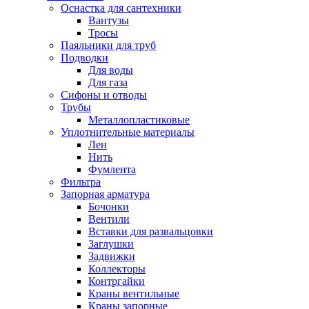
Оснастка для сантехники
Вантузы
Тросы
Паяльники для труб
Подводки
Для воды
Для газа
Сифоны и отводы
Трубы
Металлопластиковые
Уплотнительные материалы
Лен
Нить
Фумлента
Фильтра
Запорная арматура
Бочонки
Вентили
Вставки для развальцовки
Заглушки
Задвижки
Коллекторы
Контргайки
Краны вентильные
Краны запорные