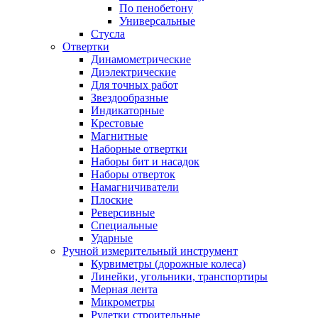
По пенобетону
Универсальные
Стусла
Отвертки
Динамометрические
Диэлектрические
Для точных работ
Звездообразные
Индикаторные
Крестовые
Магнитные
Наборные отвертки
Наборы бит и насадок
Наборы отверток
Намагничиватели
Плоские
Реверсивные
Специальные
Ударные
Ручной измерительный инструмент
Курвиметры (дорожные колеса)
Линейки, угольники, транспортиры
Мерная лента
Микрометры
Рулетки строительные