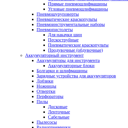
Прямые пневмошлифмашины
Угловые пневмошлифмашины
Пневмошуруповерты
Пневматические краскопульты
Пневмоинструментальные наборы
Пневмопистолеты
Для накачки шин
Пескоструйные
Пневматические краскопульты
Продувочные (обдувочные)
Аккумуляторный инструмент
Аккумуляторы для инструмента
Аккумуляторные блоки
Болгарки и шлифмашины
Зарядные устройства для аккумуляторов
Лобзики
Ножницы
Отвертки
Перфораторы
Пилы
Дисковые
Ленточные
Сабельные
Пылесосы
Радиоприемники