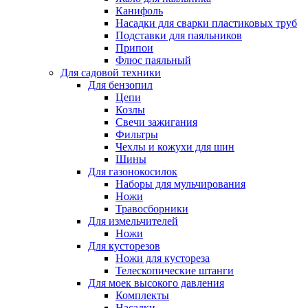
Канифоль
Насадки для сварки пластиковых труб
Подставки для паяльников
Припои
Флюс паяльный
Для садовой техники
Для бензопил
Цепи
Козлы
Свечи зажигания
Фильтры
Чехлы и кожухи для шин
Шины
Для газонокосилок
Наборы для мульчирования
Ножи
Травосборники
Для измельчителей
Ножи
Для кусторезов
Ножи для кустореза
Телескопические штанги
Для моек высокого давления
Комплекты
Насадки