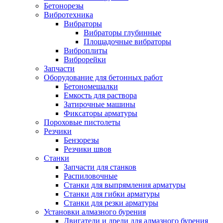
Бетонорезы
Вибротехника
Вибраторы
Вибраторы глубинные
Площадочные вибраторы
Виброплиты
Виброрейки
Запчасти
Оборудование для бетонных работ
Бетономешалки
Емкость для раствора
Затирочные машины
Фиксаторы арматуры
Пороховые пистолеты
Резчики
Бензорезы
Резчики швов
Станки
Запчасти для станков
Распиловочные
Станки для выпрямления арматуры
Станки для гибки арматуры
Станки для резки арматуры
Установки алмазного бурения
Двигатели и дрели для алмазного бурения