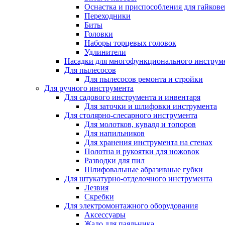
Оснастка и приспособления для гайкове
Переходники
Биты
Головки
Наборы торцевых головок
Удлинители
Насадки для многофункционального инструм
Для пылесосов
Для пылесосов ремонта и стройки
Для ручного инструмента
Для садового инструмента и инвентаря
Для заточки и шлифовки инструмента
Для столярно-слесарного инструмента
Для молотков, кувалд и топоров
Для напильников
Для хранения инструмента на стенах
Полотна и рукоятки для ножовок
Разводки для пил
Шлифовальные абразивные губки
Для штукатурно-отделочного инструмента
Лезвия
Скребки
Для электромонтажного оборудования
Аксессуары
Жало для паяльника