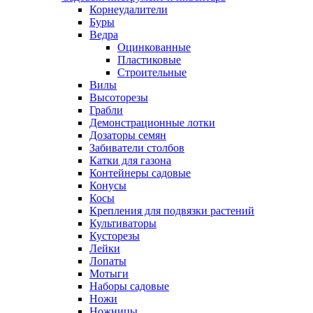
Корнеудалители
Буры
Ведра
Оцинкованные
Пластиковые
Строительные
Вилы
Высоторезы
Грабли
Демонстрационные лотки
Дозаторы семян
Забиватели столбов
Катки для газона
Контейнеры садовые
Конусы
Косы
Крепления для подвязки растений
Культиваторы
Кусторезы
Лейки
Лопаты
Мотыги
Наборы садовые
Ножи
Ножницы