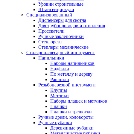
Уровни строительные
Штангенциркули
Специализированный
Диспенсеры для скотча
Для трубопроводов и отопления
Просекатели
Ручные заклепочники
Стеклорезы
Степлеры механические
Столярно-слесарный инструмент
Напильники
Наборы напильников
Надфили
По металлу и дереву
Рашпили
Резьбонарезной инструмент
Клуппы
Метчики
Наборы плашек и метчиков
Плашки
Плашки и трещотки
Ручные дрели, коловороты
Ручные рубанки
Деревянные рубанки
Металлические рубанки