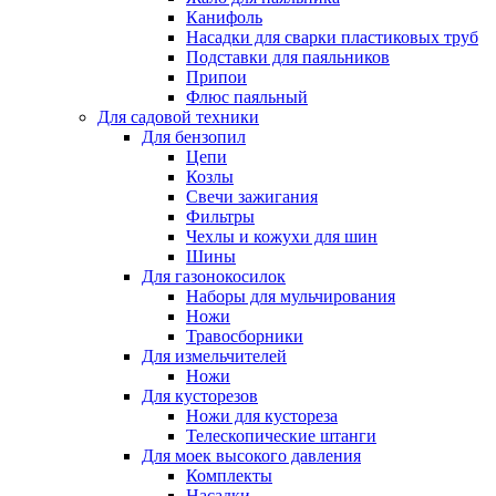
Канифоль
Насадки для сварки пластиковых труб
Подставки для паяльников
Припои
Флюс паяльный
Для садовой техники
Для бензопил
Цепи
Козлы
Свечи зажигания
Фильтры
Чехлы и кожухи для шин
Шины
Для газонокосилок
Наборы для мульчирования
Ножи
Травосборники
Для измельчителей
Ножи
Для кусторезов
Ножи для кустореза
Телескопические штанги
Для моек высокого давления
Комплекты
Насадки