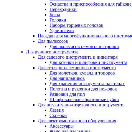
Оснастка и приспособления для гайкове
Переходники
Биты
Головки
Наборы торцевых головок
Удлинители
Насадки для многофункционального инструм
Для пылесосов
Для пылесосов ремонта и стройки
Для ручного инструмента
Для садового инструмента и инвентаря
Для заточки и шлифовки инструмента
Для столярно-слесарного инструмента
Для молотков, кувалд и топоров
Для напильников
Для хранения инструмента на стенах
Полотна и рукоятки для ножовок
Разводки для пил
Шлифовальные абразивные губки
Для штукатурно-отделочного инструмента
Лезвия
Скребки
Для электромонтажного оборудования
Аксессуары
Жало для паяльника