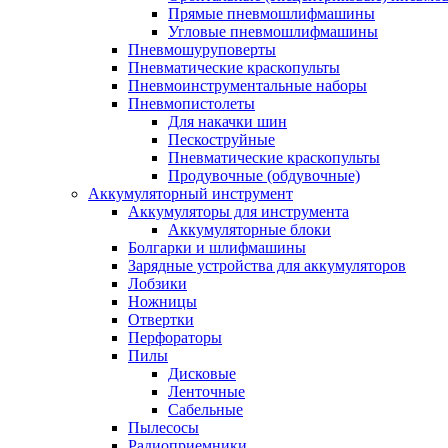
Прямые пневмошлифмашины
Угловые пневмошлифмашины
Пневмошуруповерты
Пневматические краскопульты
Пневмоинструментальные наборы
Пневмопистолеты
Для накачки шин
Пескоструйные
Пневматические краскопульты
Продувочные (обдувочные)
Аккумуляторный инструмент
Аккумуляторы для инструмента
Аккумуляторные блоки
Болгарки и шлифмашины
Зарядные устройства для аккумуляторов
Лобзики
Ножницы
Отвертки
Перфораторы
Пилы
Дисковые
Ленточные
Сабельные
Пылесосы
Радиоприемники