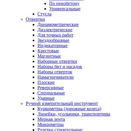
По пенобетону
Универсальные
Стусла
Отвертки
Динамометрические
Диэлектрические
Для точных работ
Звездообразные
Индикаторные
Крестовые
Магнитные
Наборные отвертки
Наборы бит и насадок
Наборы отверток
Намагничиватели
Плоские
Реверсивные
Специальные
Ударные
Ручной измерительный инструмент
Курвиметры (дорожные колеса)
Линейки, угольники, транспортиры
Мерная лента
Микрометры
Рулетки строительные