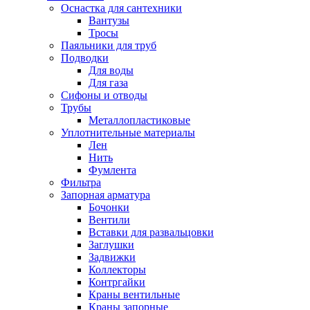
Оснастка для сантехники
Вантузы
Тросы
Паяльники для труб
Подводки
Для воды
Для газа
Сифоны и отводы
Трубы
Металлопластиковые
Уплотнительные материалы
Лен
Нить
Фумлента
Фильтра
Запорная арматура
Бочонки
Вентили
Вставки для развальцовки
Заглушки
Задвижки
Коллекторы
Контргайки
Краны вентильные
Краны запорные