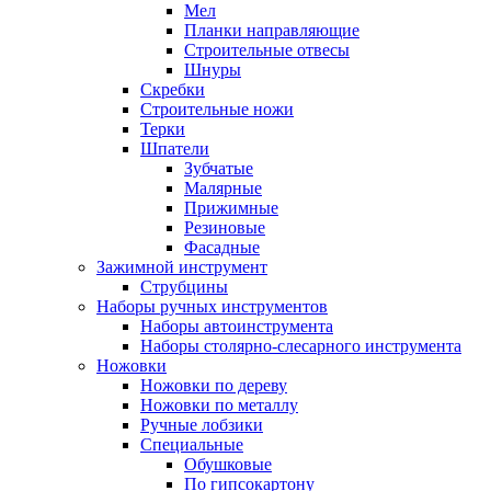
Мел
Планки направляющие
Строительные отвесы
Шнуры
Скребки
Строительные ножи
Терки
Шпатели
Зубчатые
Малярные
Прижимные
Резиновые
Фасадные
Зажимной инструмент
Струбцины
Наборы ручных инструментов
Наборы автоинструмента
Наборы столярно-слесарного инструмента
Ножовки
Ножовки по дереву
Ножовки по металлу
Ручные лобзики
Специальные
Обушковые
По гипсокартону