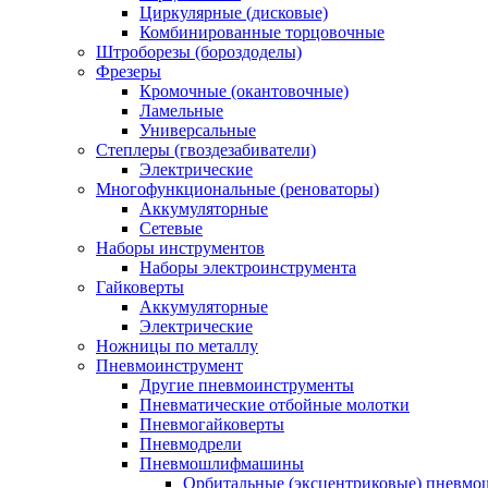
Циркулярные (дисковые)
Комбинированные торцовочные
Штроборезы (бороздоделы)
Фрезеры
Кромочные (окантовочные)
Ламельные
Универсальные
Степлеры (гвоздезабиватели)
Электрические
Многофункциональные (реноваторы)
Аккумуляторные
Сетевые
Наборы инструментов
Наборы электроинструмента
Гайковерты
Аккумуляторные
Электрические
Ножницы по металлу
Пневмоинструмент
Другие пневмоинструменты
Пневматические отбойные молотки
Пневмогайковерты
Пневмодрели
Пневмошлифмашины
Орбитальные (эксцентриковые) пнев