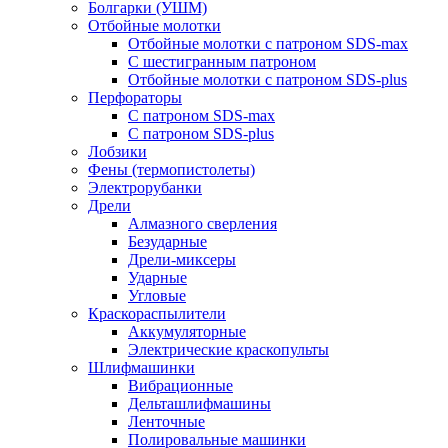
Болгарки (УШМ)
Отбойные молотки
Отбойные молотки с патроном SDS-max
С шестигранным патроном
Отбойные молотки с патроном SDS-plus
Перфораторы
С патроном SDS-max
С патроном SDS-plus
Лобзики
Фены (термопистолеты)
Электрорубанки
Дрели
Алмазного сверления
Безударные
Дрели-миксеры
Ударные
Угловые
Краскораспылители
Аккумуляторные
Электрические краскопульты
Шлифмашинки
Вибрационные
Дельташлифмашины
Ленточные
Полировальные машинки