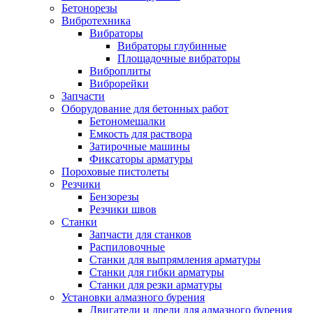
Бетонорезы
Вибротехника
Вибраторы
Вибраторы глубинные
Площадочные вибраторы
Виброплиты
Виброрейки
Запчасти
Оборудование для бетонных работ
Бетономешалки
Емкость для раствора
Затирочные машины
Фиксаторы арматуры
Пороховые пистолеты
Резчики
Бензорезы
Резчики швов
Станки
Запчасти для станков
Распиловочные
Станки для выпрямления арматуры
Станки для гибки арматуры
Станки для резки арматуры
Установки алмазного бурения
Двигатели и дрели для алмазного бурения