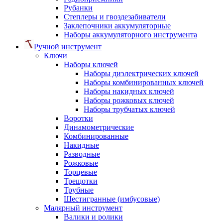
Рубанки
Степлеры и гвоздезабиватели
Заклепочники аккумуляторные
Наборы аккумуляторного инструмента
Ручной инструмент
Ключи
Наборы ключей
Наборы диэлектрических ключей
Наборы комбинированных ключей
Наборы накидных ключей
Наборы рожковых ключей
Наборы трубчатых ключей
Воротки
Динамометрические
Комбинированные
Накидные
Разводные
Рожковые
Торцевые
Трещотки
Трубные
Шестигранные (имбусовые)
Малярный инструмент
Валики и ролики