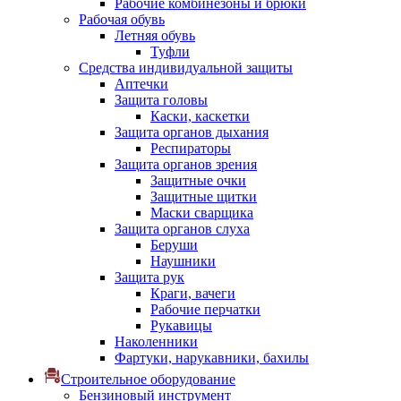
Рабочие комбинезоны и брюки
Рабочая обувь
Летняя обувь
Туфли
Средства индивидуальной защиты
Аптечки
Защита головы
Каски, каскетки
Защита органов дыхания
Респираторы
Защита органов зрения
Защитные очки
Защитные щитки
Маски сварщика
Защита органов слуха
Беруши
Наушники
Защита рук
Краги, вачеги
Рабочие перчатки
Рукавицы
Наколенники
Фартуки, нарукавники, бахилы
Строительное оборудование
Бензиновый инструмент