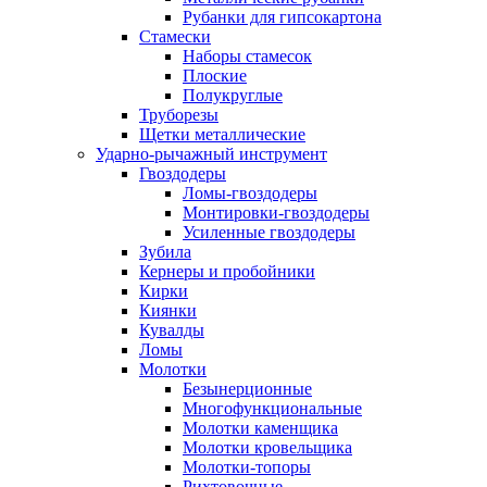
Рубанки для гипсокартона
Стамески
Наборы стамесок
Плоские
Полукруглые
Труборезы
Щетки металлические
Ударно-рычажный инструмент
Гвоздодеры
Ломы-гвоздодеры
Монтировки-гвоздодеры
Усиленные гвоздодеры
Зубила
Кернеры и пробойники
Кирки
Киянки
Кувалды
Ломы
Молотки
Безынерционные
Многофункциональные
Молотки каменщика
Молотки кровельщика
Молотки-топоры
Рихтовочные