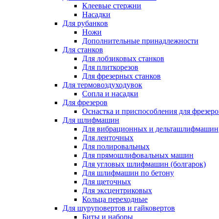
Клеевые стержни
Насадки
Для рубанков
Ножи
Дополнительные принадлежности
Для станков
Для лобзиковых станков
Для плиткорезов
Для фрезерных станков
Для термовоздуходувок
Сопла и насадки
Для фрезеров
Оснастка и приспособления для фрезеро
Для шлифмашин
Для вибрационных и дельташлифмашин
Для ленточных
Для полировальных
Для прямошлифовальных машин
Для угловых шлифмашин (болгарок)
Для шлифмашин по бетону
Для щеточных
Для эксцентриковых
Кольца переходные
Для шуруповертов и гайковертов
Биты и наборы