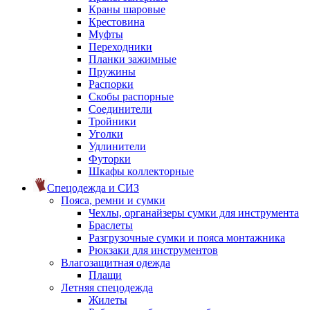
Краны шаровые
Крестовина
Муфты
Переходники
Планки зажимные
Пружины
Распорки
Скобы распорные
Соединители
Тройники
Уголки
Удлинители
Футорки
Шкафы коллекторные
Спецодежда и СИЗ
Пояса, ремни и сумки
Чехлы, органайзеры сумки для инструмента
Браслеты
Разгрузочные сумки и пояса монтажника
Рюкзаки для инструментов
Влагозащитная одежда
Плащи
Летняя спецодежда
Жилеты