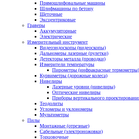
Прямошлифовальные машины
Шлифмашины по бетону
Щеточные
Эксцентриковые
Граверы
Аккумуляторные
Электрические
Измерительный инструмент
Видеоэндоскопы (видеоскопы)
Дальномеры лазерные (рулетки)
Детекторы металла (проводки)
Измерители температуры
Пирометры (инфракрасные термометры
Курвиметры (дорожные колеса)
Нивелиры
Лазерные уровни (нивелиры)
Оптические нивелиры
Приборы вертикального проектировани
Теодолиты
Угломеры и уклономеры
Мультиметры
Пилы
Монтажные (отрезные)
Сабельные (электроножовки)
Торцовочные