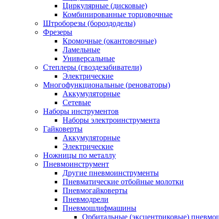
Циркулярные (дисковые)
Комбинированные торцовочные
Штроборезы (бороздоделы)
Фрезеры
Кромочные (окантовочные)
Ламельные
Универсальные
Степлеры (гвоздезабиватели)
Электрические
Многофункциональные (реноваторы)
Аккумуляторные
Сетевые
Наборы инструментов
Наборы электроинструмента
Гайковерты
Аккумуляторные
Электрические
Ножницы по металлу
Пневмоинструмент
Другие пневмоинструменты
Пневматические отбойные молотки
Пневмогайковерты
Пневмодрели
Пневмошлифмашины
Орбитальные (эксцентриковые) пнев