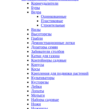
Корнеудалители
Буры
Ведра
Оцинкованные
Пластиковые
Строительные
Вилы
Высоторезы
Грабли
Демонстрационные лотки
Дозаторы семян
Забиватели столбов
Катки для газона
Контейнеры садовые
Конусы
Косы
Крепления для подвязки растений
Культиваторы
Кусторезы
Лейки
Лопаты
Мотыги
Наборы садовые
Ножи
Ножницы