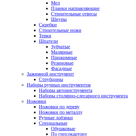
Мел
Планки направляющие
Строительные отвесы
Шнуры
Скребки
Строительные ножи
Терки
Шпатели
Зубчатые
Малярные
Прижимные
Резиновые
Фасадные
Зажимной инструмент
Струбцины
Наборы ручных инструментов
Наборы автоинструмента
Наборы столярно-слесарного инструмента
Ножовки
Ножовки по дереву
Ножовки по металлу
Ручные лобзики
Специальные
Обушковые
По гипсокартону