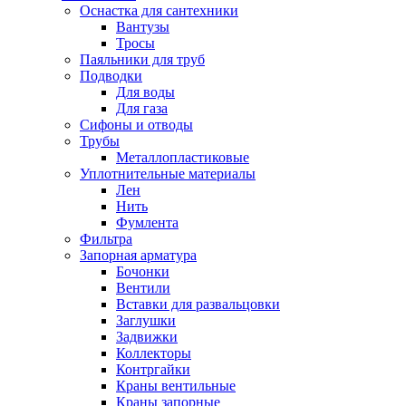
Оснастка для сантехники
Вантузы
Тросы
Паяльники для труб
Подводки
Для воды
Для газа
Сифоны и отводы
Трубы
Металлопластиковые
Уплотнительные материалы
Лен
Нить
Фумлента
Фильтра
Запорная арматура
Бочонки
Вентили
Вставки для развальцовки
Заглушки
Задвижки
Коллекторы
Контргайки
Краны вентильные
Краны запорные