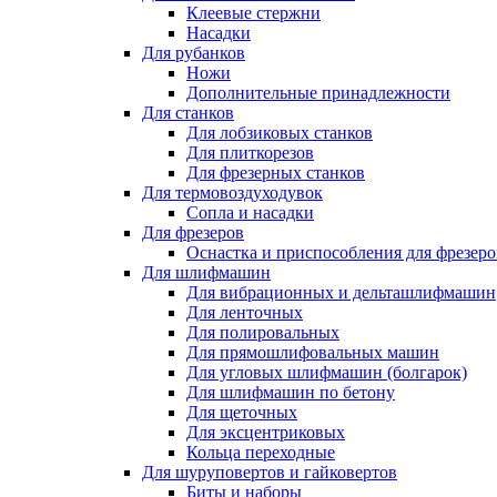
Клеевые стержни
Насадки
Для рубанков
Ножи
Дополнительные принадлежности
Для станков
Для лобзиковых станков
Для плиткорезов
Для фрезерных станков
Для термовоздуходувок
Сопла и насадки
Для фрезеров
Оснастка и приспособления для фрезеро
Для шлифмашин
Для вибрационных и дельташлифмашин
Для ленточных
Для полировальных
Для прямошлифовальных машин
Для угловых шлифмашин (болгарок)
Для шлифмашин по бетону
Для щеточных
Для эксцентриковых
Кольца переходные
Для шуруповертов и гайковертов
Биты и наборы