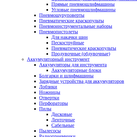
Прямые пневмошлифмашины
Угловые пневмошлифмашины
Пневмошуруповерты
Пневматические краскопульты
Пневмоинструментальные наборы
Пневмопистолеты
Для накачки шин
Пескоструйные
Пневматические краскопульты
Продувочные (обдувочные)
Аккумуляторный инструмент
Аккумуляторы для инструмента
Аккумуляторные блоки
Болгарки и шлифмашины
Зарядные устройства для аккумуляторов
Лобзики
Ножницы
Отвертки
Перфораторы
Пилы
Дисковые
Ленточные
Сабельные
Пылесосы
Радиоприемники