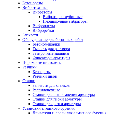
Бетонорезы
Вибротехника
Вибраторы
Вибраторы глубинные
Площадочные вибраторы
Виброплиты
Виброрейки
Запчасти
Оборудование для бетонных работ
Бетономешалки
Емкость для раствора
Затирочные машины
Фиксаторы арматуры
Пороховые пистолеты
Резчики
Бензорезы
Резчики швов
Станки
Запчасти для станков
Распиловочные
Станки для выпрямления арматуры
Станки для гибки арматуры
Станки для резки арматуры
Установки алмазного бурения
Двигатели и дрели для алмазного бурения