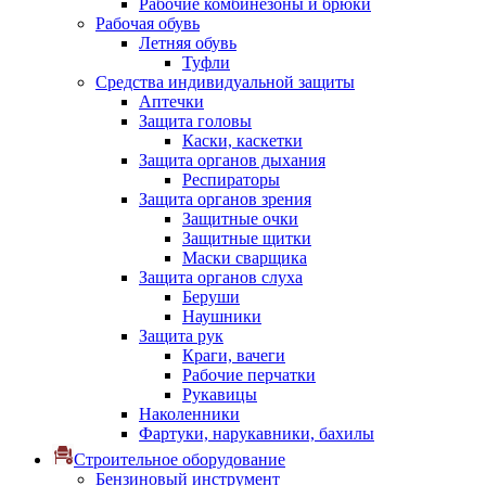
Рабочие комбинезоны и брюки
Рабочая обувь
Летняя обувь
Туфли
Средства индивидуальной защиты
Аптечки
Защита головы
Каски, каскетки
Защита органов дыхания
Респираторы
Защита органов зрения
Защитные очки
Защитные щитки
Маски сварщика
Защита органов слуха
Беруши
Наушники
Защита рук
Краги, вачеги
Рабочие перчатки
Рукавицы
Наколенники
Фартуки, нарукавники, бахилы
Строительное оборудование
Бензиновый инструмент