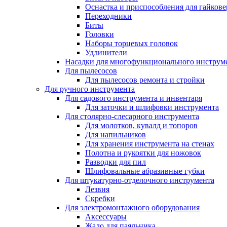
Оснастка и приспособления для гайкове
Переходники
Биты
Головки
Наборы торцевых головок
Удлинители
Насадки для многофункционального инструм
Для пылесосов
Для пылесосов ремонта и стройки
Для ручного инструмента
Для садового инструмента и инвентаря
Для заточки и шлифовки инструмента
Для столярно-слесарного инструмента
Для молотков, кувалд и топоров
Для напильников
Для хранения инструмента на стенах
Полотна и рукоятки для ножовок
Разводки для пил
Шлифовальные абразивные губки
Для штукатурно-отделочного инструмента
Лезвия
Скребки
Для электромонтажного оборудования
Аксессуары
Жало для паяльника