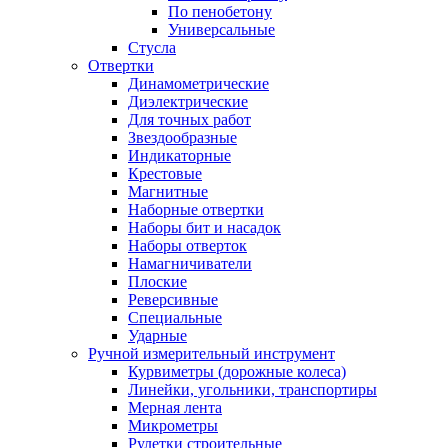
По пенобетону
Универсальные
Стусла
Отвертки
Динамометрические
Диэлектрические
Для точных работ
Звездообразные
Индикаторные
Крестовые
Магнитные
Наборные отвертки
Наборы бит и насадок
Наборы отверток
Намагничиватели
Плоские
Реверсивные
Специальные
Ударные
Ручной измерительный инструмент
Курвиметры (дорожные колеса)
Линейки, угольники, транспортиры
Мерная лента
Микрометры
Рулетки строительные