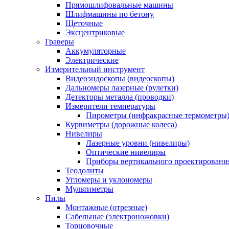
Прямошлифовальные машины
Шлифмашины по бетону
Щеточные
Эксцентриковые
Граверы
Аккумуляторные
Электрические
Измерительный инструмент
Видеоэндоскопы (видеоскопы)
Дальномеры лазерные (рулетки)
Детекторы металла (проводки)
Измерители температуры
Пирометры (инфракрасные термометры
Курвиметры (дорожные колеса)
Нивелиры
Лазерные уровни (нивелиры)
Оптические нивелиры
Приборы вертикального проектировани
Теодолиты
Угломеры и уклономеры
Мультиметры
Пилы
Монтажные (отрезные)
Сабельные (электроножовки)
Торцовочные