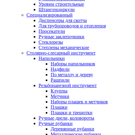
Уровни строительные
Штангенциркули
Специализированный
Диспенсеры для скотча
Для трубопроводов и отопления
Просекатели
Ручные заклепочники
Стеклорезы
Степлеры механические
Столярно-слесарный инструмент
Напильники
Наборы напильников
Надфили
По металлу и дереву
Рашпили
Резьбонарезной инструмент
Клуппы
Метчики
Наборы плашек и метчиков
Плашки
Плашки и трещотки
Ручные дрели, коловороты
Ручные рубанки
Деревянные рубанки
Металлические рубанки