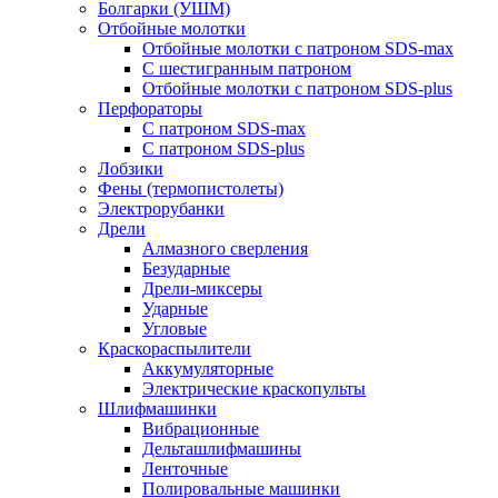
Болгарки (УШМ)
Отбойные молотки
Отбойные молотки с патроном SDS-max
С шестигранным патроном
Отбойные молотки с патроном SDS-plus
Перфораторы
С патроном SDS-max
С патроном SDS-plus
Лобзики
Фены (термопистолеты)
Электрорубанки
Дрели
Алмазного сверления
Безударные
Дрели-миксеры
Ударные
Угловые
Краскораспылители
Аккумуляторные
Электрические краскопульты
Шлифмашинки
Вибрационные
Дельташлифмашины
Ленточные
Полировальные машинки