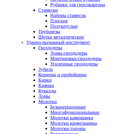
Рубанки для гипсокартона
Стамески
Наборы стамесок
Плоские
Полукруглые
Труборезы
Щетки металлические
Ударно-рычажный инструмент
Гвоздодеры
Ломы-гвоздодеры
Монтировки-гвоздодеры
Усиленные гвоздодеры
Зубила
Кернеры и пробойники
Кирки
Киянки
Кувалды
Ломы
Молотки
Безынерционные
Многофункциональные
Молотки каменщика
Молотки кровельщика
Молотки-топоры
Рихтовочные