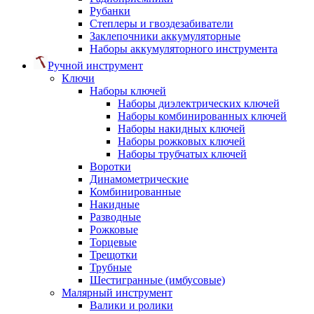
Рубанки
Степлеры и гвоздезабиватели
Заклепочники аккумуляторные
Наборы аккумуляторного инструмента
Ручной инструмент
Ключи
Наборы ключей
Наборы диэлектрических ключей
Наборы комбинированных ключей
Наборы накидных ключей
Наборы рожковых ключей
Наборы трубчатых ключей
Воротки
Динамометрические
Комбинированные
Накидные
Разводные
Рожковые
Торцевые
Трещотки
Трубные
Шестигранные (имбусовые)
Малярный инструмент
Валики и ролики