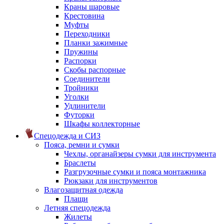
Краны шаровые
Крестовина
Муфты
Переходники
Планки зажимные
Пружины
Распорки
Скобы распорные
Соединители
Тройники
Уголки
Удлинители
Футорки
Шкафы коллекторные
Спецодежда и СИЗ
Пояса, ремни и сумки
Чехлы, органайзеры сумки для инструмента
Браслеты
Разгрузочные сумки и пояса монтажника
Рюкзаки для инструментов
Влагозащитная одежда
Плащи
Летняя спецодежда
Жилеты