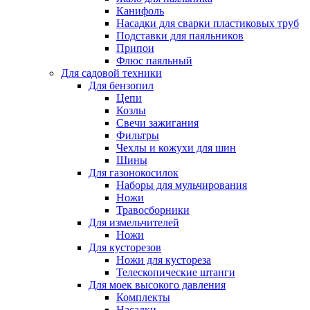
Канифоль
Насадки для сварки пластиковых труб
Подставки для паяльников
Припои
Флюс паяльный
Для садовой техники
Для бензопил
Цепи
Козлы
Свечи зажигания
Фильтры
Чехлы и кожухи для шин
Шины
Для газонокосилок
Наборы для мульчирования
Ножи
Травосборники
Для измельчителей
Ножи
Для кусторезов
Ножи для кустореза
Телескопические штанги
Для моек высокого давления
Комплекты
Насадки