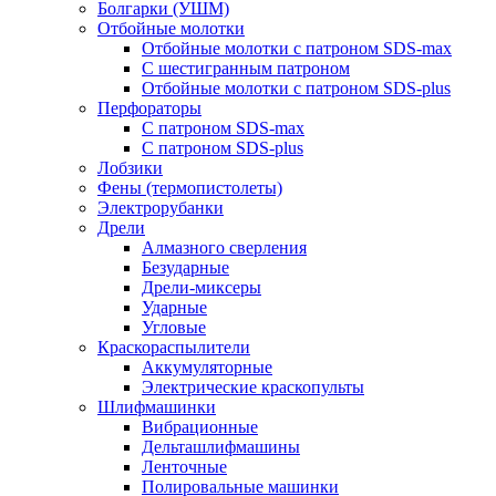
Болгарки (УШМ)
Отбойные молотки
Отбойные молотки с патроном SDS-max
С шестигранным патроном
Отбойные молотки с патроном SDS-plus
Перфораторы
С патроном SDS-max
С патроном SDS-plus
Лобзики
Фены (термопистолеты)
Электрорубанки
Дрели
Алмазного сверления
Безударные
Дрели-миксеры
Ударные
Угловые
Краскораспылители
Аккумуляторные
Электрические краскопульты
Шлифмашинки
Вибрационные
Дельташлифмашины
Ленточные
Полировальные машинки