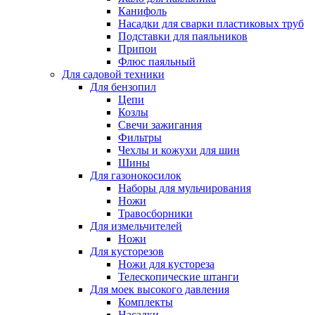
Канифоль
Насадки для сварки пластиковых труб
Подставки для паяльников
Припои
Флюс паяльный
Для садовой техники
Для бензопил
Цепи
Козлы
Свечи зажигания
Фильтры
Чехлы и кожухи для шин
Шины
Для газонокосилок
Наборы для мульчирования
Ножи
Травосборники
Для измельчителей
Ножи
Для кусторезов
Ножи для кустореза
Телескопические штанги
Для моек высокого давления
Комплекты
Насадки