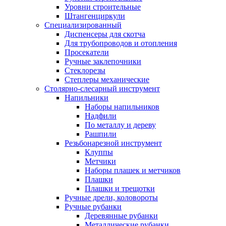
Уровни строительные
Штангенциркули
Специализированный
Диспенсеры для скотча
Для трубопроводов и отопления
Просекатели
Ручные заклепочники
Стеклорезы
Степлеры механические
Столярно-слесарный инструмент
Напильники
Наборы напильников
Надфили
По металлу и дереву
Рашпили
Резьбонарезной инструмент
Клуппы
Метчики
Наборы плашек и метчиков
Плашки
Плашки и трещотки
Ручные дрели, коловороты
Ручные рубанки
Деревянные рубанки
Металлические рубанки