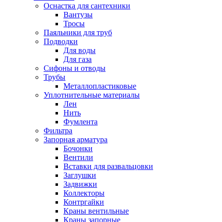
Оснастка для сантехники
Вантузы
Тросы
Паяльники для труб
Подводки
Для воды
Для газа
Сифоны и отводы
Трубы
Металлопластиковые
Уплотнительные материалы
Лен
Нить
Фумлента
Фильтра
Запорная арматура
Бочонки
Вентили
Вставки для развальцовки
Заглушки
Задвижки
Коллекторы
Контргайки
Краны вентильные
Краны запорные