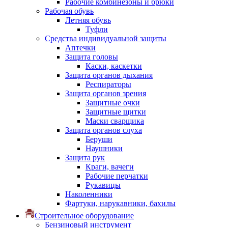
Рабочие комбинезоны и брюки
Рабочая обувь
Летняя обувь
Туфли
Средства индивидуальной защиты
Аптечки
Защита головы
Каски, каскетки
Защита органов дыхания
Респираторы
Защита органов зрения
Защитные очки
Защитные щитки
Маски сварщика
Защита органов слуха
Беруши
Наушники
Защита рук
Краги, вачеги
Рабочие перчатки
Рукавицы
Наколенники
Фартуки, нарукавники, бахилы
Строительное оборудование
Бензиновый инструмент