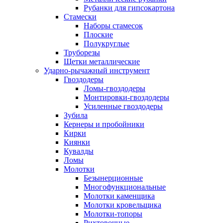
Рубанки для гипсокартона
Стамески
Наборы стамесок
Плоские
Полукруглые
Труборезы
Щетки металлические
Ударно-рычажный инструмент
Гвоздодеры
Ломы-гвоздодеры
Монтировки-гвоздодеры
Усиленные гвоздодеры
Зубила
Кернеры и пробойники
Кирки
Киянки
Кувалды
Ломы
Молотки
Безынерционные
Многофункциональные
Молотки каменщика
Молотки кровельщика
Молотки-топоры
Рихтовочные