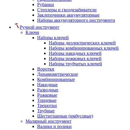
Рубанки
Степлеры и гвоздезабиватели
Заклепочники аккумуляторные
Наборы аккумуляторного инструмента
Ручной инструмент
Ключи
Наборы ключей
Наборы диэлектрических ключей
Наборы комбинированных ключей
Наборы накидных ключей
Наборы рожковых ключей
Наборы трубчатых ключей
Воротки
Динамометрические
Комбинированные
Накидные
Разводные
Рожковые
Торцевые
Трещотки
Трубные
Шестигранные (имбусовые)
Малярный инструмент
Валики и ролики