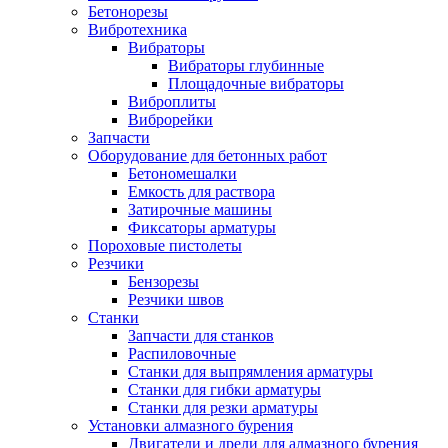
Бетонорезы
Вибротехника
Вибраторы
Вибраторы глубинные
Площадочные вибраторы
Виброплиты
Виброрейки
Запчасти
Оборудование для бетонных работ
Бетономешалки
Емкость для раствора
Затирочные машины
Фиксаторы арматуры
Пороховые пистолеты
Резчики
Бензорезы
Резчики швов
Станки
Запчасти для станков
Распиловочные
Станки для выпрямления арматуры
Станки для гибки арматуры
Станки для резки арматуры
Установки алмазного бурения
Двигатели и дрели для алмазного бурения