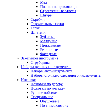
Мел
Планки направляющие
Строительные отвесы
Шнуры
Скребки
Строительные ножи
Терки
Шпатели
Зубчатые
Малярные
Прижимные
Резиновые
Фасадные
Зажимной инструмент
Струбцины
Наборы ручных инструментов
Наборы автоинструмента
Наборы столярно-слесарного инструмента
Ножовки
Ножовки по дереву
Ножовки по металлу
Ручные лобзики
Специальные
Обушковые
По гипсокартону