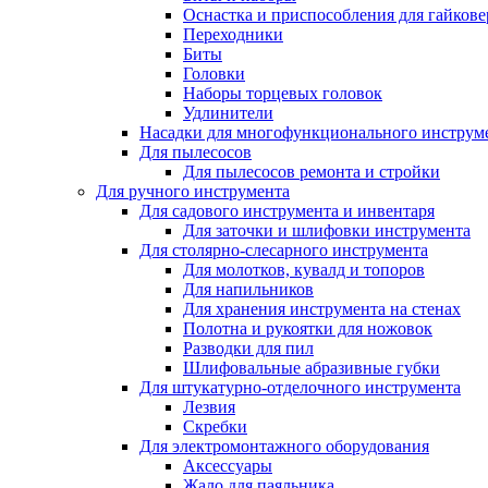
Оснастка и приспособления для гайкове
Переходники
Биты
Головки
Наборы торцевых головок
Удлинители
Насадки для многофункционального инструм
Для пылесосов
Для пылесосов ремонта и стройки
Для ручного инструмента
Для садового инструмента и инвентаря
Для заточки и шлифовки инструмента
Для столярно-слесарного инструмента
Для молотков, кувалд и топоров
Для напильников
Для хранения инструмента на стенах
Полотна и рукоятки для ножовок
Разводки для пил
Шлифовальные абразивные губки
Для штукатурно-отделочного инструмента
Лезвия
Скребки
Для электромонтажного оборудования
Аксессуары
Жало для паяльника