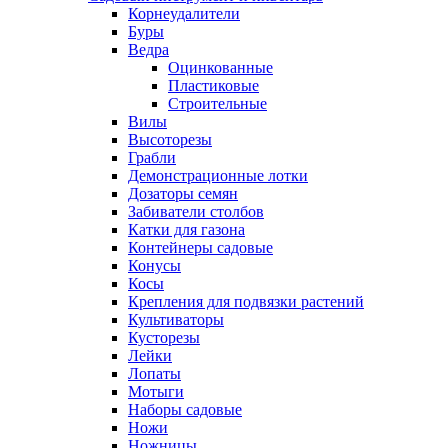
Корнеудалители
Буры
Ведра
Оцинкованные
Пластиковые
Строительные
Вилы
Высоторезы
Грабли
Демонстрационные лотки
Дозаторы семян
Забиватели столбов
Катки для газона
Контейнеры садовые
Конусы
Косы
Крепления для подвязки растений
Культиваторы
Кусторезы
Лейки
Лопаты
Мотыги
Наборы садовые
Ножи
Ножницы