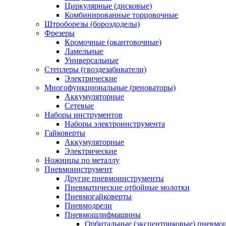
Циркулярные (дисковые)
Комбинированные торцовочные
Штроборезы (бороздоделы)
Фрезеры
Кромочные (окантовочные)
Ламельные
Универсальные
Степлеры (гвоздезабиватели)
Электрические
Многофункциональные (реноваторы)
Аккумуляторные
Сетевые
Наборы инструментов
Наборы электроинструмента
Гайковерты
Аккумуляторные
Электрические
Ножницы по металлу
Пневмоинструмент
Другие пневмоинструменты
Пневматические отбойные молотки
Пневмогайковерты
Пневмодрели
Пневмошлифмашины
Орбитальные (эксцентриковые) пнев