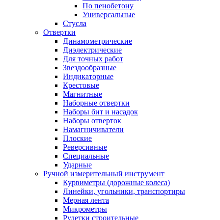
По пенобетону
Универсальные
Стусла
Отвертки
Динамометрические
Диэлектрические
Для точных работ
Звездообразные
Индикаторные
Крестовые
Магнитные
Наборные отвертки
Наборы бит и насадок
Наборы отверток
Намагничиватели
Плоские
Реверсивные
Специальные
Ударные
Ручной измерительный инструмент
Курвиметры (дорожные колеса)
Линейки, угольники, транспортиры
Мерная лента
Микрометры
Рулетки строительные