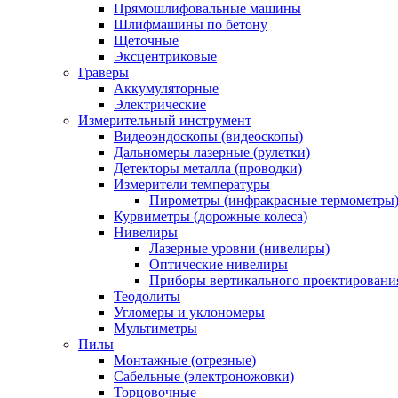
Прямошлифовальные машины
Шлифмашины по бетону
Щеточные
Эксцентриковые
Граверы
Аккумуляторные
Электрические
Измерительный инструмент
Видеоэндоскопы (видеоскопы)
Дальномеры лазерные (рулетки)
Детекторы металла (проводки)
Измерители температуры
Пирометры (инфракрасные термометры
Курвиметры (дорожные колеса)
Нивелиры
Лазерные уровни (нивелиры)
Оптические нивелиры
Приборы вертикального проектировани
Теодолиты
Угломеры и уклономеры
Мультиметры
Пилы
Монтажные (отрезные)
Сабельные (электроножовки)
Торцовочные