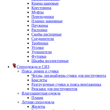
Краны шаровые
Крестовина
Муфты
Переходники
Планки зажимные
Пружины
Распорки
Скобы распорные
Соединители
Тройники
Уголки
Удлинители
Футорки
Шкафы коллекторные
Спецодежда и СИЗ
Пояса, ремни и сумки
Чехлы, органайзеры сумки для инструмента
Браслеты
Разгрузочные сумки и пояса монтажника
Рюкзаки для инструментов
Влагозащитная одежда
Плащи
Летняя спецодежда
Жилеты