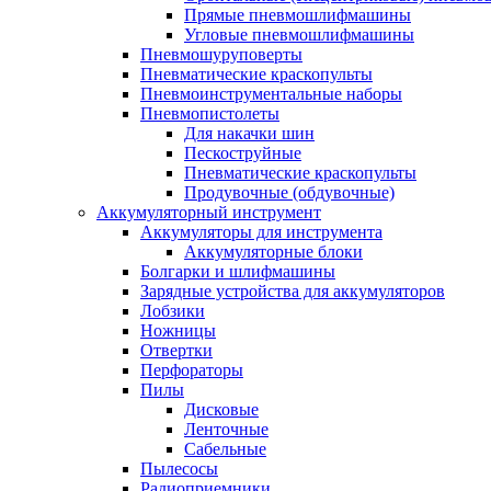
Прямые пневмошлифмашины
Угловые пневмошлифмашины
Пневмошуруповерты
Пневматические краскопульты
Пневмоинструментальные наборы
Пневмопистолеты
Для накачки шин
Пескоструйные
Пневматические краскопульты
Продувочные (обдувочные)
Аккумуляторный инструмент
Аккумуляторы для инструмента
Аккумуляторные блоки
Болгарки и шлифмашины
Зарядные устройства для аккумуляторов
Лобзики
Ножницы
Отвертки
Перфораторы
Пилы
Дисковые
Ленточные
Сабельные
Пылесосы
Радиоприемники