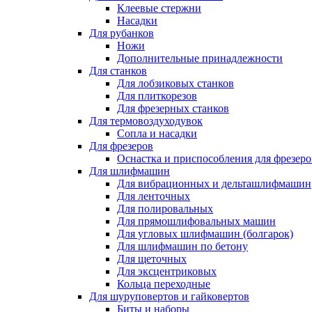
Клеевые стержни
Насадки
Для рубанков
Ножи
Дополнительные принадлежности
Для станков
Для лобзиковых станков
Для плиткорезов
Для фрезерных станков
Для термовоздуходувок
Сопла и насадки
Для фрезеров
Оснастка и приспособления для фрезеро
Для шлифмашин
Для вибрационных и дельташлифмашин
Для ленточных
Для полировальных
Для прямошлифовальных машин
Для угловых шлифмашин (болгарок)
Для шлифмашин по бетону
Для щеточных
Для эксцентриковых
Кольца переходные
Для шуруповертов и гайковертов
Биты и наборы