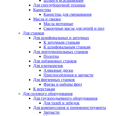
Шланги всасывающие
Для снегоуборочной техники
Канистры
Канистры для смешивания
Масла и смазки
Масла моторные
Смазочные масла для цепей и пил
Для станков
Для шлифовальных и заточных
К заточным станкам
К шлифовальным станкам
Для ленточнопильных станков
Полотна
Для лобзиковых станков
Для плиткорезов
Алмазные диски
Приспособления и запчасти
Для фрезерных станков
Фрезы и наборы фрез
К верстакам
Для силового оборудования
Для грузоподъемного оборудования
Для талей и лебедок
Для компрессоров и пневмоинструмента
Запчасти