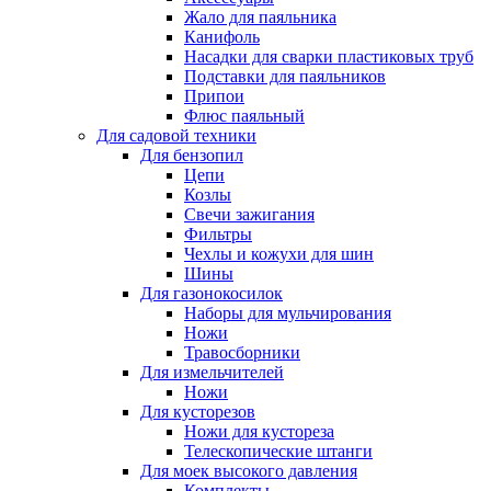
Жало для паяльника
Канифоль
Насадки для сварки пластиковых труб
Подставки для паяльников
Припои
Флюс паяльный
Для садовой техники
Для бензопил
Цепи
Козлы
Свечи зажигания
Фильтры
Чехлы и кожухи для шин
Шины
Для газонокосилок
Наборы для мульчирования
Ножи
Травосборники
Для измельчителей
Ножи
Для кусторезов
Ножи для кустореза
Телескопические штанги
Для моек высокого давления
Комплекты