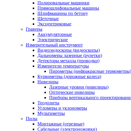
Полировальные машинки
Прямошлифовальные машины
Шлифмашины по бетону
Щеточные
Эксцентриковые
Граверы
Аккумуляторные
Электрические
Измерительный инструмент
Видеоэндоскопы (видеоскопы)
Дальномеры лазерные (рулетки)
Детекторы металла (проводки)
Измерители температуры
Пирометры (инфракрасные термометры
Курвиметры (дорожные колеса)
Нивелиры
Лазерные уровни (нивелиры)
Оптические нивелиры
Приборы вертикального проектировани
Теодолиты
Угломеры и уклономеры
Мультиметры
Пилы
Монтажные (отрезные)
Сабельные (электроножовки)