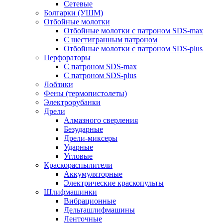
Сетевые
Болгарки (УШМ)
Отбойные молотки
Отбойные молотки с патроном SDS-max
С шестигранным патроном
Отбойные молотки с патроном SDS-plus
Перфораторы
С патроном SDS-max
С патроном SDS-plus
Лобзики
Фены (термопистолеты)
Электрорубанки
Дрели
Алмазного сверления
Безударные
Дрели-миксеры
Ударные
Угловые
Краскораспылители
Аккумуляторные
Электрические краскопульты
Шлифмашинки
Вибрационные
Дельташлифмашины
Ленточные