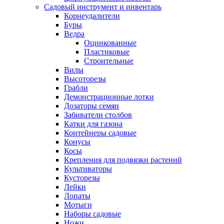
Садовый инструмент и инвентарь
Корнеудалители
Буры
Ведра
Оцинкованные
Пластиковые
Строительные
Вилы
Высоторезы
Грабли
Демонстрационные лотки
Дозаторы семян
Забиватели столбов
Катки для газона
Контейнеры садовые
Конусы
Косы
Крепления для подвязки растений
Культиваторы
Кусторезы
Лейки
Лопаты
Мотыги
Наборы садовые
Ножи