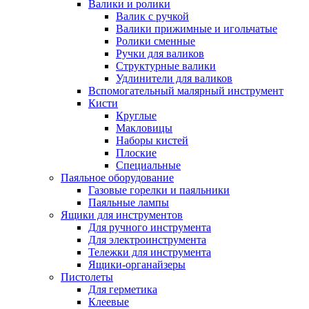
Валики и ролики
Валик с ручкой
Валики прижимные и игольчатые
Ролики сменные
Ручки для валиков
Структурные валики
Удлинители для валиков
Вспомогательный малярный инструмент
Кисти
Круглые
Макловицы
Наборы кистей
Плоские
Специальные
Паяльное оборудование
Газовые горелки и паяльники
Паяльные лампы
Ящики для инструментов
Для ручного инструмента
Для электроинструмента
Тележки для инструмента
Ящики-органайзеры
Пистолеты
Для герметика
Клеевые