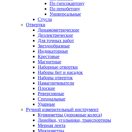
По гипсокартону
По пенобетону
Универсальные
Стусла
Отвертки
Динамометрические
Диэлектрические
Для точных работ
Звездообразные
Индикаторные
Крестовые
Магнитные
Наборные отвертки
Наборы бит и насадок
Наборы отверток
Намагничиватели
Плоские
Реверсивные
Специальные
Ударные
Ручной измерительный инструмент
Курвиметры (дорожные колеса)
Линейки, угольники, транспортиры
Мерная лента
Микрометры