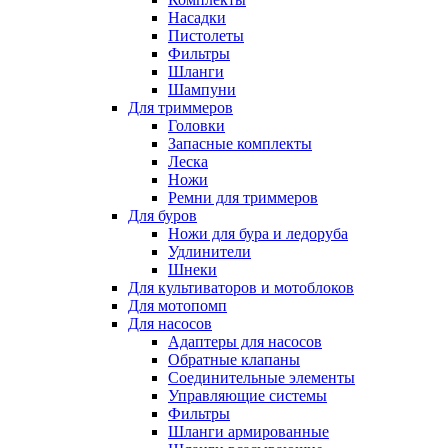
Насадки
Пистолеты
Фильтры
Шланги
Шампуни
Для триммеров
Головки
Запасные комплекты
Леска
Ножи
Ремни для триммеров
Для буров
Ножи для бура и ледоруба
Удлинители
Шнеки
Для культиваторов и мотоблоков
Для мотопомп
Для насосов
Адаптеры для насосов
Обратные клапаны
Соединительные элементы
Управляющие системы
Фильтры
Шланги армированные