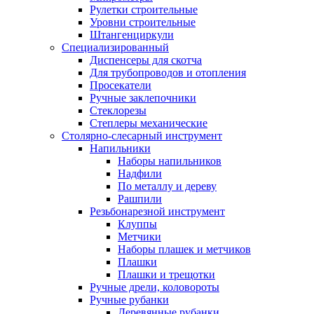
Рулетки строительные
Уровни строительные
Штангенциркули
Специализированный
Диспенсеры для скотча
Для трубопроводов и отопления
Просекатели
Ручные заклепочники
Стеклорезы
Степлеры механические
Столярно-слесарный инструмент
Напильники
Наборы напильников
Надфили
По металлу и дереву
Рашпили
Резьбонарезной инструмент
Клуппы
Метчики
Наборы плашек и метчиков
Плашки
Плашки и трещотки
Ручные дрели, коловороты
Ручные рубанки
Деревянные рубанки