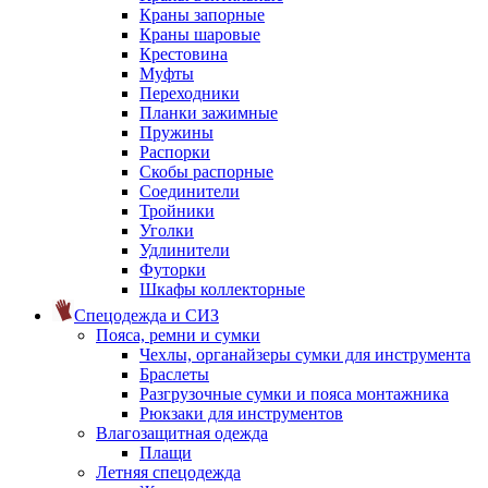
Краны запорные
Краны шаровые
Крестовина
Муфты
Переходники
Планки зажимные
Пружины
Распорки
Скобы распорные
Соединители
Тройники
Уголки
Удлинители
Футорки
Шкафы коллекторные
Спецодежда и СИЗ
Пояса, ремни и сумки
Чехлы, органайзеры сумки для инструмента
Браслеты
Разгрузочные сумки и пояса монтажника
Рюкзаки для инструментов
Влагозащитная одежда
Плащи
Летняя спецодежда