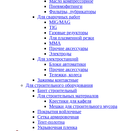
Масло компрессорное
Пневмофитинги
Фильтры, лубрикаторы
Для сварочных работ
MIG/MAG
TIG
Газовые редукторы
Для плазменной резки
ММА
Прочие аксессуары
Электроды
Для электростанций
Блоки автоматики
Прочие аксессуары
Тележки, колеса
Зажимы контактные
Для строительного оборудования
Бинт строительный
Для строительных материалов
Крестики для кафеля
Мешки для строительного мусора
Покрытия войлочные
Сетка армировочная
Тент-полотна
Укрывочная пленка