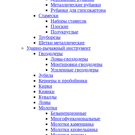
Металлические рубанки
Рубанки для гипсокартона
Стамески
Наборы стамесок
Плоские
Полукруглые
Труборезы
Щетки металлические
Ударно-рычажный инструмент
Гвоздодеры
Ломы-гвоздодеры
Монтировки-гвоздодеры
Усиленные гвоздодеры
Зубила
Кернеры и пробойники
Кирки
Киянки
Кувалды
Ломы
Молотки
Безынерционные
Многофункциональные
Молотки каменщика
Молотки кровельщика
Молотки-топоры