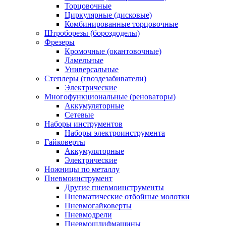
Торцовочные
Циркулярные (дисковые)
Комбинированные торцовочные
Штроборезы (бороздоделы)
Фрезеры
Кромочные (окантовочные)
Ламельные
Универсальные
Степлеры (гвоздезабиватели)
Электрические
Многофункциональные (реноваторы)
Аккумуляторные
Сетевые
Наборы инструментов
Наборы электроинструмента
Гайковерты
Аккумуляторные
Электрические
Ножницы по металлу
Пневмоинструмент
Другие пневмоинструменты
Пневматические отбойные молотки
Пневмогайковерты
Пневмодрели
Пневмошлифмашины