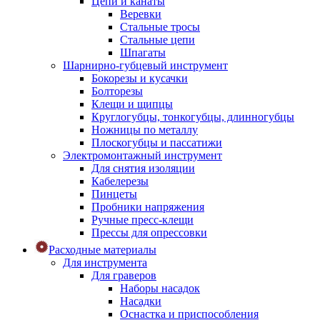
Цепи и канаты
Веревки
Стальные тросы
Стальные цепи
Шпагаты
Шарнирно-губцевый инструмент
Бокорезы и кусачки
Болторезы
Клещи и щипцы
Круглогубцы, тонкогубцы, длинногубцы
Ножницы по металлу
Плоскогубцы и пассатижи
Электромонтажный инструмент
Для снятия изоляции
Кабелерезы
Пинцеты
Пробники напряжения
Ручные пресс-клещи
Прессы для опрессовки
Расходные материалы
Для инструмента
Для граверов
Наборы насадок
Насадки
Оснастка и приспособления