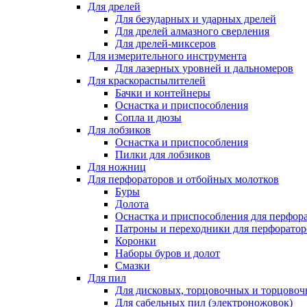
Для дрелей
Для безударных и ударных дрелей
Для дрелей алмазного сверления
Для дрелей-миксеров
Для измерительного инструмента
Для лазерных уровней и дальномеров
Для краскораспылителей
Бачки и контейнеры
Оснастка и приспособления
Сопла и дюзы
Для лобзиков
Оснастка и приспособления
Пилки для лобзиков
Для ножниц
Для перфораторов и отбойных молотков
Буры
Долота
Оснастка и приспособления для перфор
Патроны и переходники для перфоратор
Коронки
Наборы буров и долот
Смазки
Для пил
Для дисковых, торцовочных и торцово
Для сабельных пил (электроножовок)