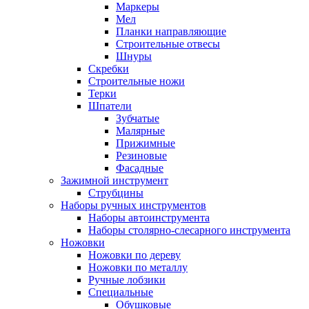
Маркеры
Мел
Планки направляющие
Строительные отвесы
Шнуры
Скребки
Строительные ножи
Терки
Шпатели
Зубчатые
Малярные
Прижимные
Резиновые
Фасадные
Зажимной инструмент
Струбцины
Наборы ручных инструментов
Наборы автоинструмента
Наборы столярно-слесарного инструмента
Ножовки
Ножовки по дереву
Ножовки по металлу
Ручные лобзики
Специальные
Обушковые