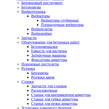
Бензиновый инструмент
Бетонорезы
Вибротехника
Вибраторы
Вибраторы глубинные
Площадочные вибраторы
Виброплиты
Виброрейки
Запчасти
Оборудование для бетонных работ
Бетономешалки
Емкость для раствора
Затирочные машины
Фиксаторы арматуры
Пороховые пистолеты
Резчики
Бензорезы
Резчики швов
Станки
Запчасти для станков
Распиловочные
Станки для выпрямления арматуры
Станки для гибки арматуры
Станки для резки арматуры
Установки алмазного бурения