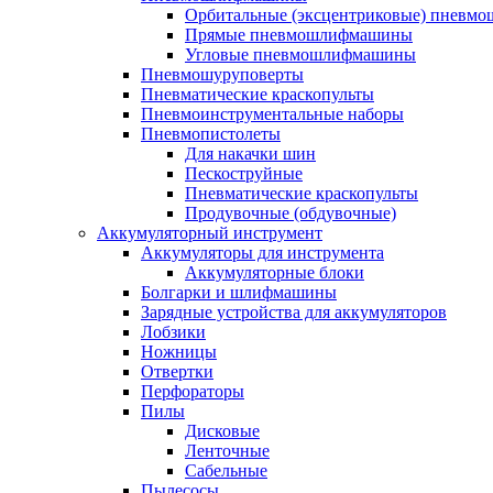
Орбитальные (эксцентриковые) пнев
Прямые пневмошлифмашины
Угловые пневмошлифмашины
Пневмошуруповерты
Пневматические краскопульты
Пневмоинструментальные наборы
Пневмопистолеты
Для накачки шин
Пескоструйные
Пневматические краскопульты
Продувочные (обдувочные)
Аккумуляторный инструмент
Аккумуляторы для инструмента
Аккумуляторные блоки
Болгарки и шлифмашины
Зарядные устройства для аккумуляторов
Лобзики
Ножницы
Отвертки
Перфораторы
Пилы
Дисковые
Ленточные
Сабельные
Пылесосы