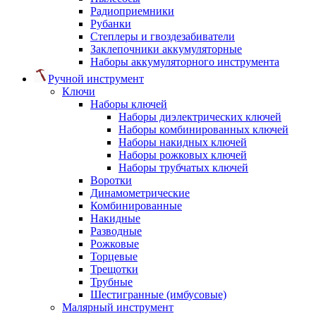
Радиоприемники
Рубанки
Степлеры и гвоздезабиватели
Заклепочники аккумуляторные
Наборы аккумуляторного инструмента
Ручной инструмент
Ключи
Наборы ключей
Наборы диэлектрических ключей
Наборы комбинированных ключей
Наборы накидных ключей
Наборы рожковых ключей
Наборы трубчатых ключей
Воротки
Динамометрические
Комбинированные
Накидные
Разводные
Рожковые
Торцевые
Трещотки
Трубные
Шестигранные (имбусовые)
Малярный инструмент