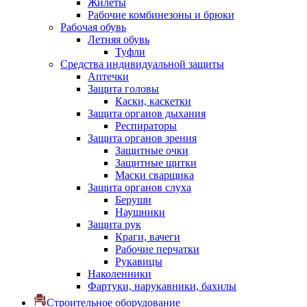
Жилеты
Рабочие комбинезоны и брюки
Рабочая обувь
Летняя обувь
Туфли
Средства индивидуальной защиты
Аптечки
Защита головы
Каски, каскетки
Защита органов дыхания
Респираторы
Защита органов зрения
Защитные очки
Защитные щитки
Маски сварщика
Защита органов слуха
Беруши
Наушники
Защита рук
Краги, вачеги
Рабочие перчатки
Рукавицы
Наколенники
Фартуки, нарукавники, бахилы
Строительное оборудование