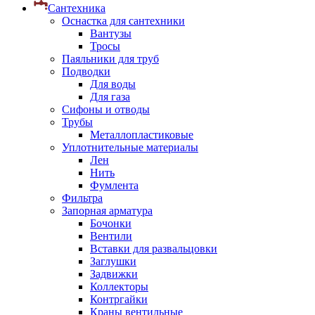
Сантехника
Оснастка для сантехники
Вантузы
Тросы
Паяльники для труб
Подводки
Для воды
Для газа
Сифоны и отводы
Трубы
Металлопластиковые
Уплотнительные материалы
Лен
Нить
Фумлента
Фильтра
Запорная арматура
Бочонки
Вентили
Вставки для развальцовки
Заглушки
Задвижки
Коллекторы
Контргайки
Краны вентильные