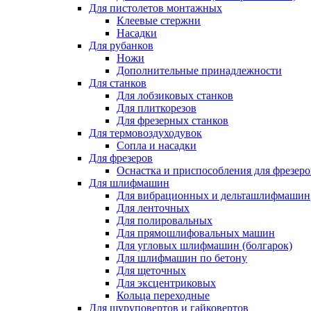
Для пистолетов монтажных
Клеевые стержни
Насадки
Для рубанков
Ножи
Дополнительные принадлежности
Для станков
Для лобзиковых станков
Для плиткорезов
Для фрезерных станков
Для термовоздуходувок
Сопла и насадки
Для фрезеров
Оснастка и приспособления для фрезеро
Для шлифмашин
Для вибрационных и дельташлифмашин
Для ленточных
Для полировальных
Для прямошлифовальных машин
Для угловых шлифмашин (болгарок)
Для шлифмашин по бетону
Для щеточных
Для эксцентриковых
Кольца переходные
Для шуруповертов и гайковертов