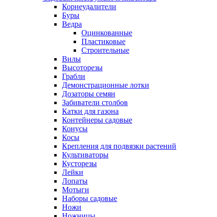
Корнеудалители
Буры
Ведра
Оцинкованные
Пластиковые
Строительные
Вилы
Высоторезы
Грабли
Демонстрационные лотки
Дозаторы семян
Забиватели столбов
Катки для газона
Контейнеры садовые
Конусы
Косы
Крепления для подвязки растений
Культиваторы
Кусторезы
Лейки
Лопаты
Мотыги
Наборы садовые
Ножи
Ножницы