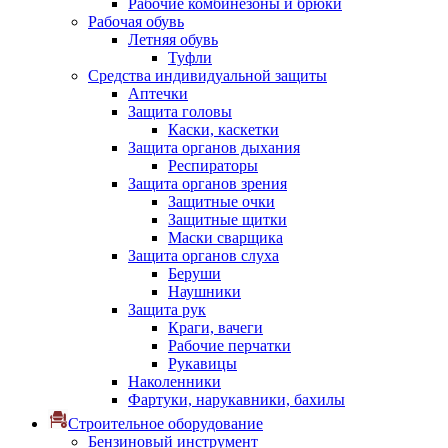
Рабочие комбинезоны и брюки
Рабочая обувь
Летняя обувь
Туфли
Средства индивидуальной защиты
Аптечки
Защита головы
Каски, каскетки
Защита органов дыхания
Респираторы
Защита органов зрения
Защитные очки
Защитные щитки
Маски сварщика
Защита органов слуха
Беруши
Наушники
Защита рук
Краги, вачеги
Рабочие перчатки
Рукавицы
Наколенники
Фартуки, нарукавники, бахилы
Строительное оборудование
Бензиновый инструмент