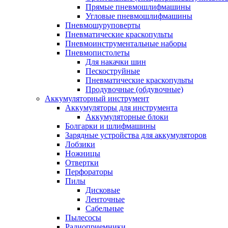
Прямые пневмошлифмашины
Угловые пневмошлифмашины
Пневмошуруповерты
Пневматические краскопульты
Пневмоинструментальные наборы
Пневмопистолеты
Для накачки шин
Пескоструйные
Пневматические краскопульты
Продувочные (обдувочные)
Аккумуляторный инструмент
Аккумуляторы для инструмента
Аккумуляторные блоки
Болгарки и шлифмашины
Зарядные устройства для аккумуляторов
Лобзики
Ножницы
Отвертки
Перфораторы
Пилы
Дисковые
Ленточные
Сабельные
Пылесосы
Радиоприемники