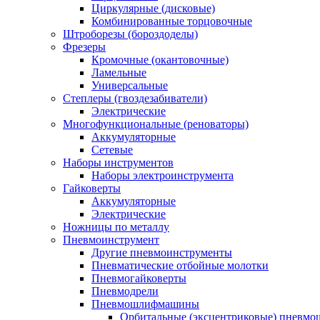
Циркулярные (дисковые)
Комбинированные торцовочные
Штроборезы (бороздоделы)
Фрезеры
Кромочные (окантовочные)
Ламельные
Универсальные
Степлеры (гвоздезабиватели)
Электрические
Многофункциональные (реноваторы)
Аккумуляторные
Сетевые
Наборы инструментов
Наборы электроинструмента
Гайковерты
Аккумуляторные
Электрические
Ножницы по металлу
Пневмоинструмент
Другие пневмоинструменты
Пневматические отбойные молотки
Пневмогайковерты
Пневмодрели
Пневмошлифмашины
Орбитальные (эксцентриковые) пнев