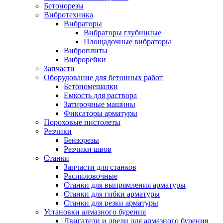
Бетонорезы
Вибротехника
Вибраторы
Вибраторы глубинные
Площадочные вибраторы
Виброплиты
Виброрейки
Запчасти
Оборудование для бетонных работ
Бетономешалки
Емкость для раствора
Затирочные машины
Фиксаторы арматуры
Пороховые пистолеты
Резчики
Бензорезы
Резчики швов
Станки
Запчасти для станков
Распиловочные
Станки для выпрямления арматуры
Станки для гибки арматуры
Станки для резки арматуры
Установки алмазного бурения
Двигатели и дрели для алмазного бурения