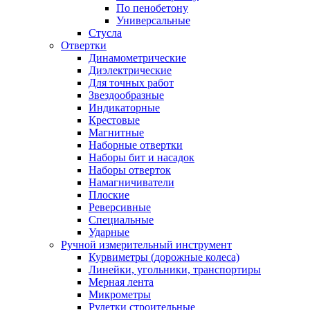
По пенобетону
Универсальные
Стусла
Отвертки
Динамометрические
Диэлектрические
Для точных работ
Звездообразные
Индикаторные
Крестовые
Магнитные
Наборные отвертки
Наборы бит и насадок
Наборы отверток
Намагничиватели
Плоские
Реверсивные
Специальные
Ударные
Ручной измерительный инструмент
Курвиметры (дорожные колеса)
Линейки, угольники, транспортиры
Мерная лента
Микрометры
Рулетки строительные