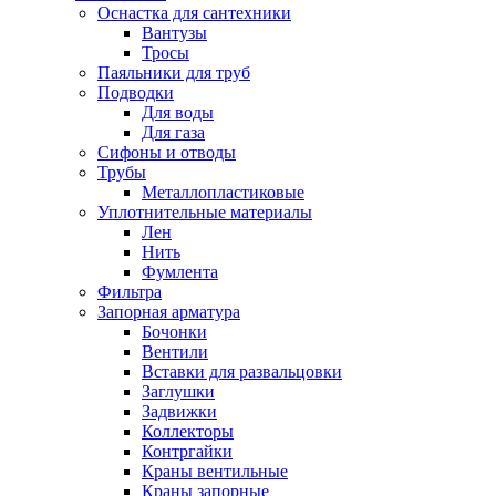
Оснастка для сантехники
Вантузы
Тросы
Паяльники для труб
Подводки
Для воды
Для газа
Сифоны и отводы
Трубы
Металлопластиковые
Уплотнительные материалы
Лен
Нить
Фумлента
Фильтра
Запорная арматура
Бочонки
Вентили
Вставки для развальцовки
Заглушки
Задвижки
Коллекторы
Контргайки
Краны вентильные
Краны запорные