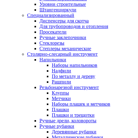
Уровни строительные
Штангенциркули
Специализированный
Диспенсеры для скотча
Для трубопроводов и отопления
Просекатели
Ручные заклепочники
Стеклорезы
Степлеры механические
Столярно-слесарный инструмент
Напильники
Наборы напильников
Надфили
По металлу и дереву
Рашпили
Резьбонарезной инструмент
Клуппы
Метчики
Наборы плашек и метчиков
Плашки
Плашки и трещотки
Ручные дрели, коловороты
Ручные рубанки
Деревянные рубанки
Металлические рубанки