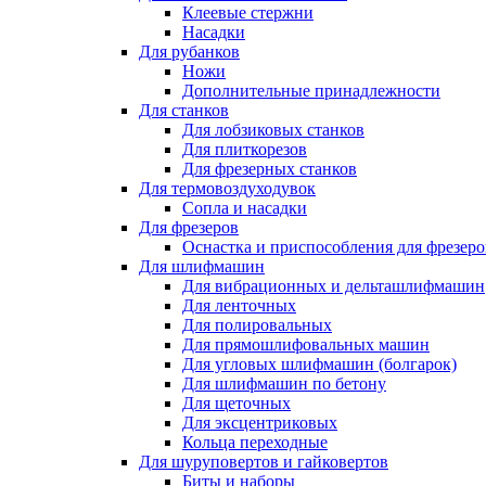
Клеевые стержни
Насадки
Для рубанков
Ножи
Дополнительные принадлежности
Для станков
Для лобзиковых станков
Для плиткорезов
Для фрезерных станков
Для термовоздуходувок
Сопла и насадки
Для фрезеров
Оснастка и приспособления для фрезеро
Для шлифмашин
Для вибрационных и дельташлифмашин
Для ленточных
Для полировальных
Для прямошлифовальных машин
Для угловых шлифмашин (болгарок)
Для шлифмашин по бетону
Для щеточных
Для эксцентриковых
Кольца переходные
Для шуруповертов и гайковертов
Биты и наборы