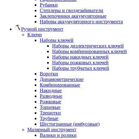
Рубанки
Степлеры и гвоздезабиватели
Заклепочники аккумуляторные
Наборы аккумуляторного инструмента
Ручной инструмент
Ключи
Наборы ключей
Наборы диэлектрических ключей
Наборы комбинированных ключей
Наборы накидных ключей
Наборы рожковых ключей
Наборы трубчатых ключей
Воротки
Динамометрические
Комбинированные
Накидные
Разводные
Рожковые
Торцевые
Трещотки
Трубные
Шестигранные (имбусовые)
Малярный инструмент
Валики и ролики