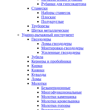
Рубанки для гипсокартона
Стамески
Наборы стамесок
Плоские
Полукруглые
Труборезы
Щетки металлические
Ударно-рычажный инструмент
Гвоздодеры
Ломы-гвоздодеры
Монтировки-гвоздодеры
Усиленные гвоздодеры
Зубила
Кернеры и пробойники
Кирки
Киянки
Кувалды
Ломы
Молотки
Безынерционные
Многофункциональные
Молотки каменщика
Молотки кровельщика
Молотки-топоры
Рихтовочные