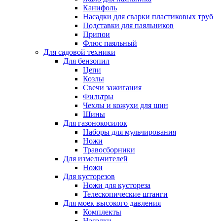
Канифоль
Насадки для сварки пластиковых труб
Подставки для паяльников
Припои
Флюс паяльный
Для садовой техники
Для бензопил
Цепи
Козлы
Свечи зажигания
Фильтры
Чехлы и кожухи для шин
Шины
Для газонокосилок
Наборы для мульчирования
Ножи
Травосборники
Для измельчителей
Ножи
Для кусторезов
Ножи для кустореза
Телескопические штанги
Для моек высокого давления
Комплекты
Насадки