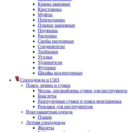
Краны шаровые
Крестовина
Муфты
Переходники
Планки зажимные
Пружины
Распорки
Скобы распорные
Соединители
Тройники
Уголки
Удлинители
Футорки
Шкафы коллекторные
Спецодежда и СИЗ
Пояса, ремни и сумки
Чехлы, органайзеры сумки для инструмента
Браслеты
Разгрузочные сумки и пояса монтажника
Рюкзаки для инструментов
Влагозащитная одежда
Плащи
Летняя спецодежда
Жилеты