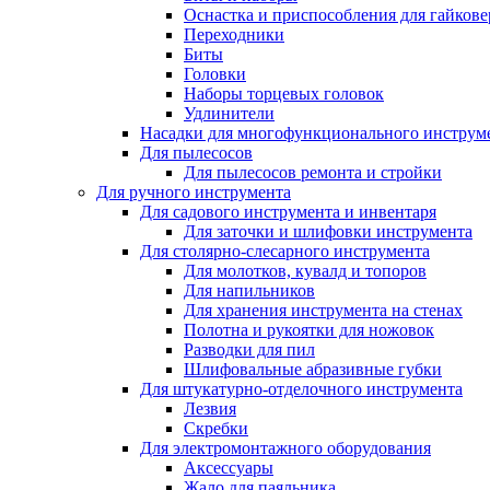
Оснастка и приспособления для гайкове
Переходники
Биты
Головки
Наборы торцевых головок
Удлинители
Насадки для многофункционального инструм
Для пылесосов
Для пылесосов ремонта и стройки
Для ручного инструмента
Для садового инструмента и инвентаря
Для заточки и шлифовки инструмента
Для столярно-слесарного инструмента
Для молотков, кувалд и топоров
Для напильников
Для хранения инструмента на стенах
Полотна и рукоятки для ножовок
Разводки для пил
Шлифовальные абразивные губки
Для штукатурно-отделочного инструмента
Лезвия
Скребки
Для электромонтажного оборудования
Аксессуары
Жало для паяльника