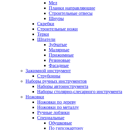
Мел
Планки направляющие
Строительные отвесы
Шнуры
Скребки
Строительные ножи
Терки
Шпатели
Зубчатые
Малярные
Прижимные
Резиновые
Фасадные
Зажимной инструмент
Струбцины
Наборы ручных инструментов
Наборы автоинструмента
Наборы столярно-слесарного инструмента
Ножовки
Ножовки по дереву
Ножовки по металлу
Ручные лобзики
Специальные
Обушковые
По гипсокартону