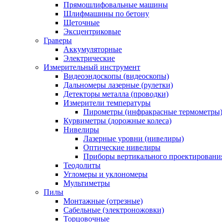
Прямошлифовальные машины
Шлифмашины по бетону
Щеточные
Эксцентриковые
Граверы
Аккумуляторные
Электрические
Измерительный инструмент
Видеоэндоскопы (видеоскопы)
Дальномеры лазерные (рулетки)
Детекторы металла (проводки)
Измерители температуры
Пирометры (инфракрасные термометры
Курвиметры (дорожные колеса)
Нивелиры
Лазерные уровни (нивелиры)
Оптические нивелиры
Приборы вертикального проектировани
Теодолиты
Угломеры и уклономеры
Мультиметры
Пилы
Монтажные (отрезные)
Сабельные (электроножовки)
Торцовочные