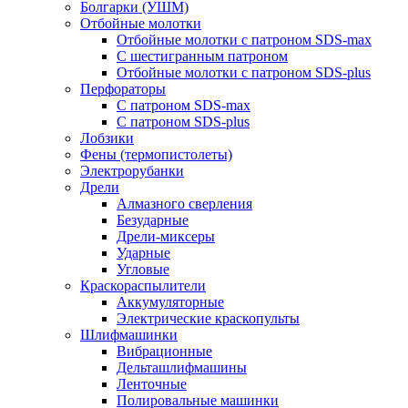
Болгарки (УШМ)
Отбойные молотки
Отбойные молотки с патроном SDS-max
С шестигранным патроном
Отбойные молотки с патроном SDS-plus
Перфораторы
С патроном SDS-max
С патроном SDS-plus
Лобзики
Фены (термопистолеты)
Электрорубанки
Дрели
Алмазного сверления
Безударные
Дрели-миксеры
Ударные
Угловые
Краскораспылители
Аккумуляторные
Электрические краскопульты
Шлифмашинки
Вибрационные
Дельташлифмашины
Ленточные
Полировальные машинки