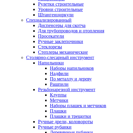
Рулетки строительные
Уровни строительные
Штангенциркули
Специализированный
Диспенсеры для скотча
Для трубопроводов и отопления
Просекатели
Ручные заклепочники
Стеклорезы
Степлеры механические
Столярно-слесарный инструмент
Напильники
Наборы напильников
Надфили
По металлу и дереву
Рашпили
Резьбонарезной инструмент
Клуппы
Метчики
Наборы плашек и метчиков
Плашки
Плашки и трещотки
Ручные дрели, коловороты
Ручные рубанки
Деревянные рубанки