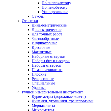
По гипсокартону
По пенобетону
Универсальные
Стусла
Отвертки
Динамометрические
Диэлектрические
Для точных работ
Звездообразные
Индикаторные
Крестовые
Магнитные
Наборные отвертки
Наборы бит и насадок
Наборы отверток
Намагничиватели
Плоские
Реверсивные
Специальные
Ударные
Ручной измерительный инструмент
Курвиметры (дорожные колеса)
Линейки, угольники, транспортиры
Мерная лента
Микрометры