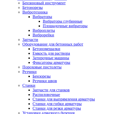
Бензиновый инструмент
Бетонорезы
Вибротехника
Вибраторы
Вибраторы глубинные
Площадочные вибраторы
Виброплиты
Виброрейки
Запчасти
Оборудование для бетонных работ
Бетономешалки
Емкость для раствора
Затирочные машины
Фиксаторы арматуры
Пороховые пистолеты
Резчики
Бензорезы
Резчики швов
Станки
Запчасти для станков
Распиловочные
Станки для выпрямления арматуры
Станки для гибки арматуры
Станки для резки арматуры
Установки алмазного бурения