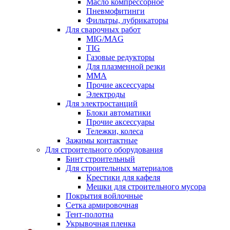
Масло компрессорное
Пневмофитинги
Фильтры, лубрикаторы
Для сварочных работ
MIG/MAG
TIG
Газовые редукторы
Для плазменной резки
ММА
Прочие аксессуары
Электроды
Для электростанций
Блоки автоматики
Прочие аксессуары
Тележки, колеса
Зажимы контактные
Для строительного оборудования
Бинт строительный
Для строительных материалов
Крестики для кафеля
Мешки для строительного мусора
Покрытия войлочные
Сетка армировочная
Тент-полотна
Укрывочная пленка