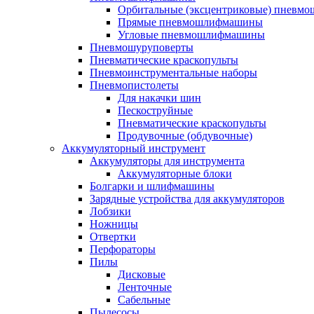
Орбитальные (эксцентриковые) пнев
Прямые пневмошлифмашины
Угловые пневмошлифмашины
Пневмошуруповерты
Пневматические краскопульты
Пневмоинструментальные наборы
Пневмопистолеты
Для накачки шин
Пескоструйные
Пневматические краскопульты
Продувочные (обдувочные)
Аккумуляторный инструмент
Аккумуляторы для инструмента
Аккумуляторные блоки
Болгарки и шлифмашины
Зарядные устройства для аккумуляторов
Лобзики
Ножницы
Отвертки
Перфораторы
Пилы
Дисковые
Ленточные
Сабельные
Пылесосы