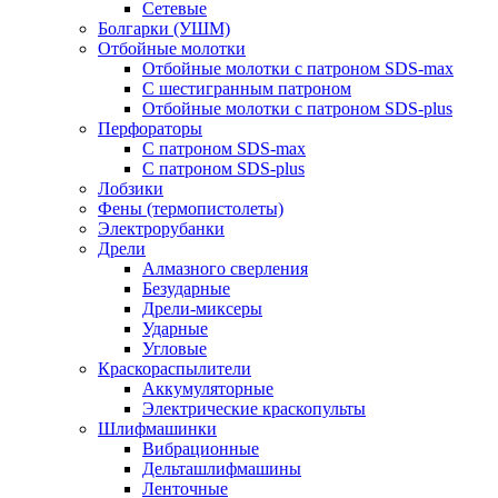
Сетевые
Болгарки (УШМ)
Отбойные молотки
Отбойные молотки с патроном SDS-max
С шестигранным патроном
Отбойные молотки с патроном SDS-plus
Перфораторы
С патроном SDS-max
С патроном SDS-plus
Лобзики
Фены (термопистолеты)
Электрорубанки
Дрели
Алмазного сверления
Безударные
Дрели-миксеры
Ударные
Угловые
Краскораспылители
Аккумуляторные
Электрические краскопульты
Шлифмашинки
Вибрационные
Дельташлифмашины
Ленточные