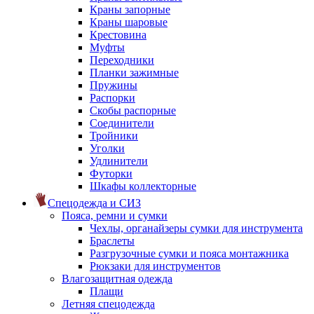
Краны запорные
Краны шаровые
Крестовина
Муфты
Переходники
Планки зажимные
Пружины
Распорки
Скобы распорные
Соединители
Тройники
Уголки
Удлинители
Футорки
Шкафы коллекторные
Спецодежда и СИЗ
Пояса, ремни и сумки
Чехлы, органайзеры сумки для инструмента
Браслеты
Разгрузочные сумки и пояса монтажника
Рюкзаки для инструментов
Влагозащитная одежда
Плащи
Летняя спецодежда