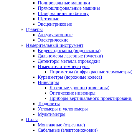
Полировальные машинки
Прямошлифовальные машины
Шлифмашины по бетону
Щеточные
Эксцентриковые
Граверы
Аккумуляторные
Электрические
Измерительный инструмент
Видеоэндоскопы (видеоскопы)
Дальномеры лазерные (рулетки)
Детекторы металла (проводки)
Измерители температуры
Пирометры (инфракрасные термометры
Курвиметры (дорожные колеса)
Нивелиры
Лазерные уровни (нивелиры)
Оптические нивелиры
Приборы вертикального проектировани
Теодолиты
Угломеры и уклономеры
Мультиметры
Пилы
Монтажные (отрезные)
Сабельные (электроножовки)