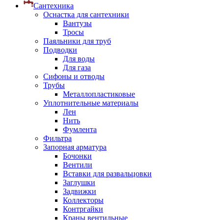
Сантехника
Оснастка для сантехники
Вантузы
Тросы
Паяльники для труб
Подводки
Для воды
Для газа
Сифоны и отводы
Трубы
Металлопластиковые
Уплотнительные материалы
Лен
Нить
Фумлента
Фильтра
Запорная арматура
Бочонки
Вентили
Вставки для развальцовки
Заглушки
Задвижки
Коллекторы
Контргайки
Краны вентильные