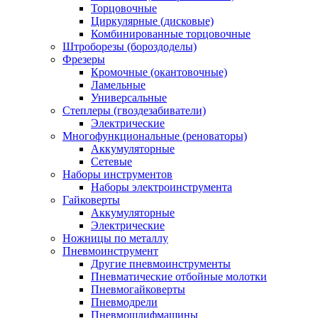
Торцовочные
Циркулярные (дисковые)
Комбинированные торцовочные
Штроборезы (бороздоделы)
Фрезеры
Кромочные (окантовочные)
Ламельные
Универсальные
Степлеры (гвоздезабиватели)
Электрические
Многофункциональные (реноваторы)
Аккумуляторные
Сетевые
Наборы инструментов
Наборы электроинструмента
Гайковерты
Аккумуляторные
Электрические
Ножницы по металлу
Пневмоинструмент
Другие пневмоинструменты
Пневматические отбойные молотки
Пневмогайковерты
Пневмодрели
Пневмошлифмашины