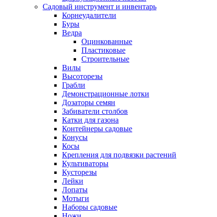
Садовый инструмент и инвентарь
Корнеудалители
Буры
Ведра
Оцинкованные
Пластиковые
Строительные
Вилы
Высоторезы
Грабли
Демонстрационные лотки
Дозаторы семян
Забиватели столбов
Катки для газона
Контейнеры садовые
Конусы
Косы
Крепления для подвязки растений
Культиваторы
Кусторезы
Лейки
Лопаты
Мотыги
Наборы садовые
Ножи