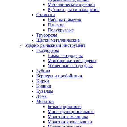
Металлические рубанки
Рубанки для гипсокартона
Стамески
Наборы стамесок
Плоские
Полукруглые
Труборезы
Щетки металлические
Ударно-рычажный инструмент
Гвоздодеры
Ломы-гвоздодеры
Монтировки-гвоздодеры
Усиленные гвоздодеры
Зубила
Кернеры и пробойники
Кирки
Киянки
Кувалды
Ломы
Молотки
Безынерционные
Многофункциональные
Молотки каменщика
Молотки кровельщика
Молотки-топоры