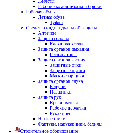
Жилеты
Рабочие комбинезоны и брюки
Рабочая обувь
Летняя обувь
Туфли
Средства индивидуальной защиты
Аптечки
Защита головы
Каски, каскетки
Защита органов дыхания
Респираторы
Защита органов зрения
Защитные очки
Защитные щитки
Маски сварщика
Защита органов слуха
Беруши
Наушники
Защита рук
Краги, вачеги
Рабочие перчатки
Рукавицы
Наколенники
Фартуки, нарукавники, бахилы
Строительное оборудование