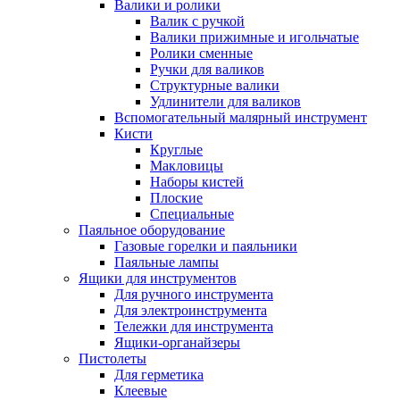
Валики и ролики
Валик с ручкой
Валики прижимные и игольчатые
Ролики сменные
Ручки для валиков
Структурные валики
Удлинители для валиков
Вспомогательный малярный инструмент
Кисти
Круглые
Макловицы
Наборы кистей
Плоские
Специальные
Паяльное оборудование
Газовые горелки и паяльники
Паяльные лампы
Ящики для инструментов
Для ручного инструмента
Для электроинструмента
Тележки для инструмента
Ящики-органайзеры
Пистолеты
Для герметика
Клеевые