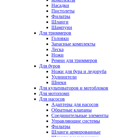
Насадки
Пистолеты
Фильтры
Шланги
Шампуни
Для триммеров
Головки
Запасные комплекты
Леска
Ножи
Ремни для триммеров
Для буров
Ножи для бура и ледоруба
Удлинители
Шнеки
Для культиваторов и мотоблоков
Для мотопомп
Для насосов
Адаптеры для насосов
Обратные клапаны
Соединительные элементы
Управляющие системы
Фильтры
Шланги армированные