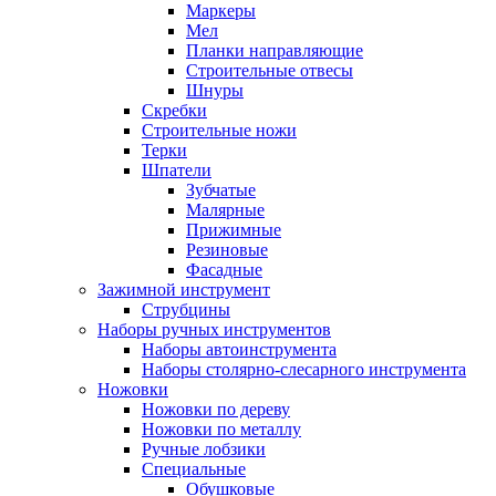
Маркеры
Мел
Планки направляющие
Строительные отвесы
Шнуры
Скребки
Строительные ножи
Терки
Шпатели
Зубчатые
Малярные
Прижимные
Резиновые
Фасадные
Зажимной инструмент
Струбцины
Наборы ручных инструментов
Наборы автоинструмента
Наборы столярно-слесарного инструмента
Ножовки
Ножовки по дереву
Ножовки по металлу
Ручные лобзики
Специальные
Обушковые