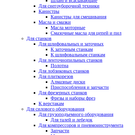
Шланги всасывающие
Для снегоуборочной техники
Канистры
Канистры для смешивания
Масла и смазки
Масла моторные
Смазочные масла для цепей и пил
Для станков
Для шлифовальных и заточных
К заточным станкам
К шлифовальным станкам
Для ленточнопильных станков
Полотна
Для лобзиковых станков
Для плиткорезов
Алмазные диски
Приспособления и запчасти
Для фрезерных станков
Фрезы и наборы фрез
К верстакам
Для силового оборудования
Для грузоподъемного оборудования
Для талей и лебедок
Для компрессоров и пневмоинструмента
Запчасти