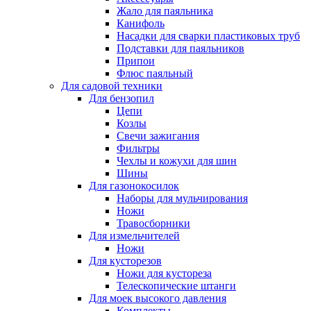
Жало для паяльника
Канифоль
Насадки для сварки пластиковых труб
Подставки для паяльников
Припои
Флюс паяльный
Для садовой техники
Для бензопил
Цепи
Козлы
Свечи зажигания
Фильтры
Чехлы и кожухи для шин
Шины
Для газонокосилок
Наборы для мульчирования
Ножи
Травосборники
Для измельчителей
Ножи
Для кусторезов
Ножи для кустореза
Телескопические штанги
Для моек высокого давления
Комплекты