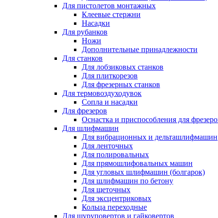
Для пистолетов монтажных
Клеевые стержни
Насадки
Для рубанков
Ножи
Дополнительные принадлежности
Для станков
Для лобзиковых станков
Для плиткорезов
Для фрезерных станков
Для термовоздуходувок
Сопла и насадки
Для фрезеров
Оснастка и приспособления для фрезеро
Для шлифмашин
Для вибрационных и дельташлифмашин
Для ленточных
Для полировальных
Для прямошлифовальных машин
Для угловых шлифмашин (болгарок)
Для шлифмашин по бетону
Для щеточных
Для эксцентриковых
Кольца переходные
Для шуруповертов и гайковертов