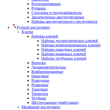
Радиоприемники
Рубанки
Степлеры и гвоздезабиватели
Заклепочники аккумуляторные
Наборы аккумуляторного инструмента
Ручной инструмент
Ключи
Наборы ключей
Наборы диэлектрических ключей
Наборы комбинированных ключей
Наборы накидных ключей
Наборы рожковых ключей
Наборы трубчатых ключей
Воротки
Динамометрические
Комбинированные
Накидные
Разводные
Рожковые
Торцевые
Трещотки
Трубные
Шестигранные (имбусовые)
Малярный инструмент