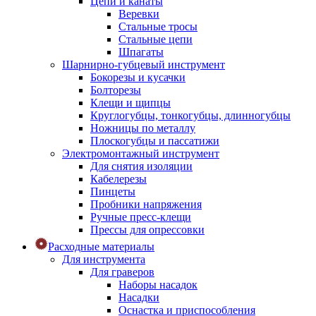
Цепи и канаты
Веревки
Стальные тросы
Стальные цепи
Шпагаты
Шарнирно-губцевый инструмент
Бокорезы и кусачки
Болторезы
Клещи и щипцы
Круглогубцы, тонкогубцы, длинногубцы
Ножницы по металлу
Плоскогубцы и пассатижи
Электромонтажный инструмент
Для снятия изоляции
Кабелерезы
Пинцеты
Пробники напряжения
Ручные пресс-клещи
Прессы для опрессовки
Расходные материалы
Для инструмента
Для граверов
Наборы насадок
Насадки
Оснастка и приспособления