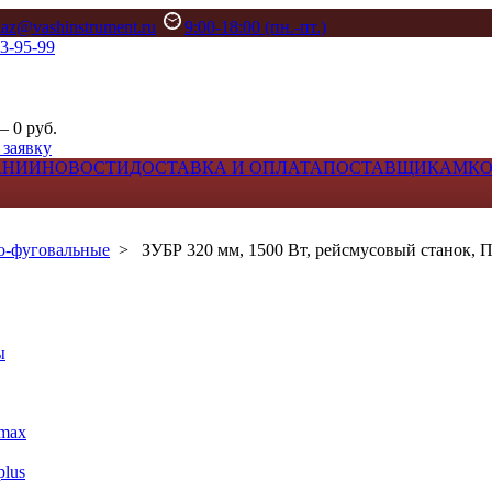
kaz@vashinstrument.ru
9:00-18:00 (пн.-пт.)
33-95-99
– 0 руб.
 заявку
АНИИ
НОВОСТИ
ДОСТАВКА И ОПЛАТА
ПОСТАВЩИКАМ
К
о-фуговальные
>
ЗУБР 320 мм, 1500 Вт, рейсмусовый станок, 
ы
max
lus