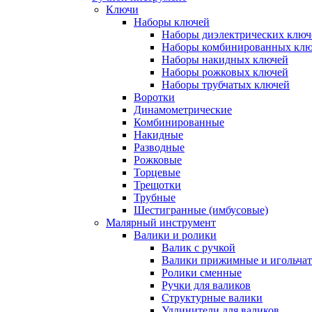
Ключи
Наборы ключей
Наборы диэлектрических ключ
Наборы комбинированных кл
Наборы накидных ключей
Наборы рожковых ключей
Наборы трубчатых ключей
Воротки
Динамометрические
Комбинированные
Накидные
Разводные
Рожковые
Торцевые
Трещотки
Трубные
Шестигранные (имбусовые)
Малярный инструмент
Валики и ролики
Валик с ручкой
Валики прижимные и игольча
Ролики сменные
Ручки для валиков
Структурные валики
Удлинители для валиков