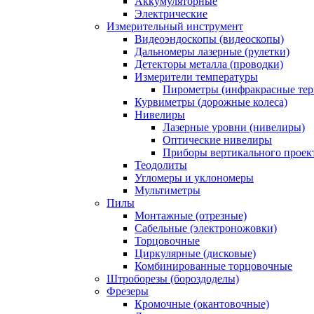
Аккумуляторные
Электрические
Измерительный инструмент
Видеоэндоскопы (видеоскопы)
Дальномеры лазерные (рулетки)
Детекторы металла (проводки)
Измерители температуры
Пирометры (инфракрасные те
Курвиметры (дорожные колеса)
Нивелиры
Лазерные уровни (нивелиры)
Оптические нивелиры
Приборы вертикального проек
Теодолиты
Угломеры и уклономеры
Мультиметры
Пилы
Монтажные (отрезные)
Сабельные (электроножовки)
Торцовочные
Циркулярные (дисковые)
Комбинированные торцовочные
Штроборезы (бороздоделы)
Фрезеры
Кромочные (окантовочные)