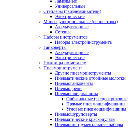
Ламельные
Универсальные
Степлеры (гвоздезабиватели)
Электрические
Многофункциональные (реноваторы)
Аккумуляторные
Сетевые
Наборы инструментов
Наборы электроинструмента
Гайковерты
Аккумуляторные
Электрические
Ножницы по металлу
Пневмоинструмент
Другие пневмоинструменты
Пневматические отбойные молотки
Пневмогайковерты
Пневмодрели
Пневмошлифмашины
Орбитальные (эксцентриковы
Прямые пневмошлифмашины
Угловые пневмошлифмашины
Пневмошуруповерты
Пневматические краскопульты
Пневмоинструментальные наборы