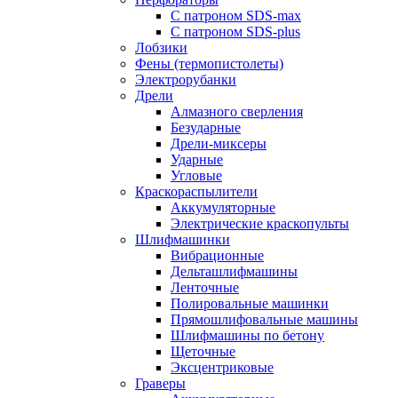
С патроном SDS-max
С патроном SDS-plus
Лобзики
Фены (термопистолеты)
Электрорубанки
Дрели
Алмазного сверления
Безударные
Дрели-миксеры
Ударные
Угловые
Краскораспылители
Аккумуляторные
Электрические краскопульты
Шлифмашинки
Вибрационные
Дельташлифмашины
Ленточные
Полировальные машинки
Прямошлифовальные машины
Шлифмашины по бетону
Щеточные
Эксцентриковые
Граверы