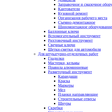
Заправочное и смазочное обор
Кантователи
Кузовной ремонт
Организация рабочего места
Съемно-демонтажное
Шиномонтажное оборудовани
Баллонные ключи
Вспомогательный инструмент
Рихтовочный инструмент
Свечные ключи
Щетки-сметки для автомобиля
Для штукатурно-отделочных работ
Гладилки
Мастерки, кельмы
Правила алюминиевые
Разметочный инструмент
Карандаши
Краска
Маркеры
Мел
Планки направляющие
Строительные отвесы
Шнуры
Скребки