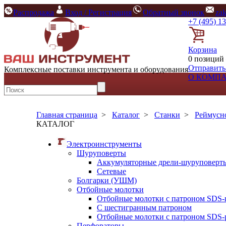
Распродажа
Вход / Регистрация
Обратный звонок
za
+7 (495) 1
Корзина
0 позиций 
Отправить
Комплексные поставки инструмента и оборудования
О КОМП
Главная страница
>
Каталог
>
Станки
>
Реймусн
КАТАЛОГ
Электроинструменты
Шуруповерты
Аккумуляторные дрели-шуруповерт
Сетевые
Болгарки (УШМ)
Отбойные молотки
Отбойные молотки с патроном SDS-
С шестигранным патроном
Отбойные молотки с патроном SDS-p
Перфораторы