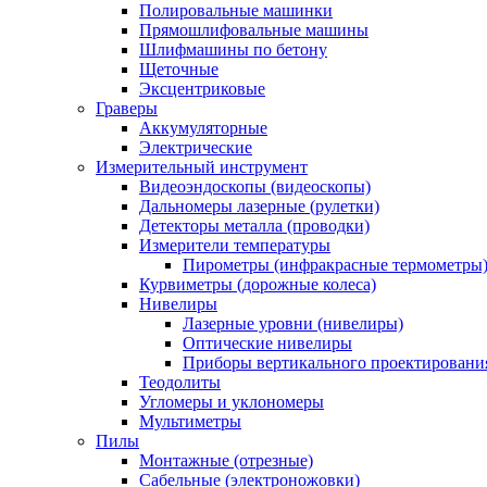
Полировальные машинки
Прямошлифовальные машины
Шлифмашины по бетону
Щеточные
Эксцентриковые
Граверы
Аккумуляторные
Электрические
Измерительный инструмент
Видеоэндоскопы (видеоскопы)
Дальномеры лазерные (рулетки)
Детекторы металла (проводки)
Измерители температуры
Пирометры (инфракрасные термометры
Курвиметры (дорожные колеса)
Нивелиры
Лазерные уровни (нивелиры)
Оптические нивелиры
Приборы вертикального проектировани
Теодолиты
Угломеры и уклономеры
Мультиметры
Пилы
Монтажные (отрезные)
Сабельные (электроножовки)