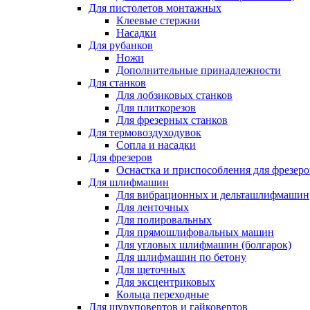
Для пистолетов монтажных
Клеевые стержни
Насадки
Для рубанков
Ножи
Дополнительные принадлежности
Для станков
Для лобзиковых станков
Для плиткорезов
Для фрезерных станков
Для термовоздуходувок
Сопла и насадки
Для фрезеров
Оснастка и приспособления для фрезеро
Для шлифмашин
Для вибрационных и дельташлифмашин
Для ленточных
Для полировальных
Для прямошлифовальных машин
Для угловых шлифмашин (болгарок)
Для шлифмашин по бетону
Для щеточных
Для эксцентриковых
Кольца переходные
Для шуруповертов и гайковертов