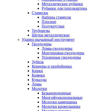
Металлические рубанки
Рубанки для гипсокартона
Стамески
Наборы стамесок
Плоские
Полукруглые
Труборезы
Щетки металлические
Ударно-рычажный инструмент
Гвоздодеры
Ломы-гвоздодеры
Монтировки-гвоздодеры
Усиленные гвоздодеры
Зубила
Кернеры и пробойники
Кирки
Киянки
Кувалды
Ломы
Молотки
Безынерционные
Многофункциональные
Молотки каменщика
Молотки кровельщика
Молотки-топоры