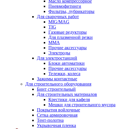
Масло компрессорное
Пневмофитинги
Фильтры, лубрикаторы
Для сварочных работ
MIG/MAG
TIG
Газовые редукторы
Для плазменной резки
ММА
Прочие аксессуары
Электроды
Для электростанций
Блоки автоматики
Прочие аксессуары
Тележки, колеса
Зажимы контактные
Для строительного оборудования
Бинт строительный
Для строительных материалов
Крестики для кафеля
Мешки для строительного мусора
Покрытия войлочные
Сетка армировочная
Тент-полотна
Укрывочная пленка