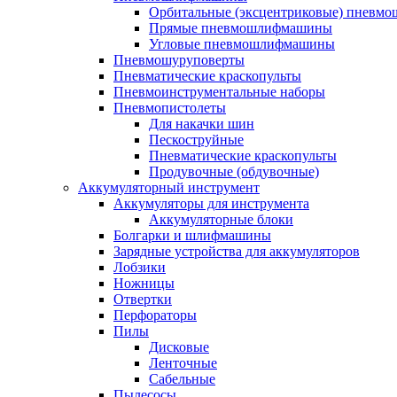
Орбитальные (эксцентриковые) пнев
Прямые пневмошлифмашины
Угловые пневмошлифмашины
Пневмошуруповерты
Пневматические краскопульты
Пневмоинструментальные наборы
Пневмопистолеты
Для накачки шин
Пескоструйные
Пневматические краскопульты
Продувочные (обдувочные)
Аккумуляторный инструмент
Аккумуляторы для инструмента
Аккумуляторные блоки
Болгарки и шлифмашины
Зарядные устройства для аккумуляторов
Лобзики
Ножницы
Отвертки
Перфораторы
Пилы
Дисковые
Ленточные
Сабельные
Пылесосы