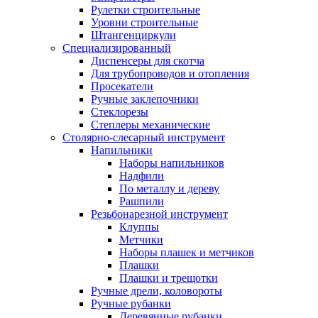
Рулетки строительные
Уровни строительные
Штангенциркули
Специализированный
Диспенсеры для скотча
Для трубопроводов и отопления
Просекатели
Ручные заклепочники
Стеклорезы
Степлеры механические
Столярно-слесарный инструмент
Напильники
Наборы напильников
Надфили
По металлу и дереву
Рашпили
Резьбонарезной инструмент
Клуппы
Метчики
Наборы плашек и метчиков
Плашки
Плашки и трещотки
Ручные дрели, коловороты
Ручные рубанки
Деревянные рубанки