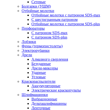
Сетевые
Болгарки (УШМ)
Отбойные молотки
Отбойные молотки с патроном SDS-max
С шестигранным патроном
Отбойные молотки с патроном SDS-plus
Перфораторы
С патроном SDS-max
С патроном SDS-plus
Лобзики
Фены (термопистолеты)
Электрорубанки
Дрели
Алмазного сверления
Безударные
Дрели-миксеры
Ударные
Угловые
Краскораспылители
Аккумуляторные
Электрические краскопульты
Шлифмашинки
Вибрационные
Дельташлифмашины
Ленточные