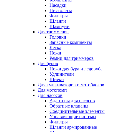
Насадки
Пистолеты
Фильтры
Шланги
Шампуни
Для триммеров
Головки
Запасные комплекты
Леска
Ножи
Ремни для триммеров
Для буров
Ножи для бура и ледоруба
Удлинители
Шнеки
Для культиваторов и мотоблоков
Для мотопомп
Для насосов
Адаптеры для насосов
Обратные клапаны
Соединительные элементы
Управляющие системы
Фильтры
Шланги армированные