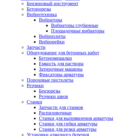
Бензиновый инструмент
Бетонорезы
Вибротехника
Вибраторы
Вибраторы глубинные
Площадочные вибраторы
Виброплиты
Виброрейки
Запчасти
Оборудование для бетонных работ
Бетономешалки
Емкость для раствора
Затирочные машины
Фиксаторы арматуры
Пороховые пистолеты
Резчики
Бензорезы
Резчики швов
Станки
Запчасти для станков
Распиловочные
Станки для выпрямления арматуры
Станки для гибки арматуры
Станки для резки арматуры
Установки алмазного бурения