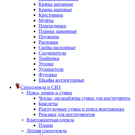
Краны запорные
Краны шаровые
Крестовина
Муфты
Переходники
Планки зажимные
Пружины
Распорки
Скобы распорные
Соединители
Тройники
Уголки
Удлинители
Футорки
Шкафы коллекторные
Спецодежда и СИЗ
Пояса, ремни и сумки
Чехлы, органайзеры сумки для инструмента
Браслеты
Разгрузочные сумки и пояса монтажника
Рюкзаки для инструментов
Влагозащитная одежда
Плащи
Летняя спецодежда