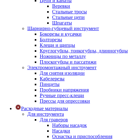
Цепи и канаты
Веревки
Стальные тросы
Стальные цепи
Шпагаты
Шарнирно-губцевый инструмент
Бокорезы и кусачки
Болторезы
Клещи и щипцы
Круглогубцы, тонкогубцы, длинногубцы
Ножницы по металлу
Плоскогубцы и пассатижи
Электромонтажный инструмент
Для снятия изоляции
Кабелерезы
Пинцеты
Пробники напряжения
Ручные пресс-клещи
Прессы для опрессовки
Расходные материалы
Для инструмента
Для граверов
Наборы насадок
Насадки
Оснастка и приспособления