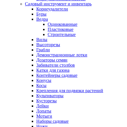
Садовый инструмент и инвентарь
Корнеудалители
Буры
Ведра
Оцинкованные
Пластиковые
Строительные
Вилы
Высоторезы
Грабли
Демонстрационные лотки
Дозаторы семян
Забиватели столбов
Катки для газона
Контейнеры садовые
Конусы
Косы
Крепления для подвязки растений
Культиваторы
Кусторезы
Лейки
Лопаты
Мотыги
Наборы садовые
Ножи