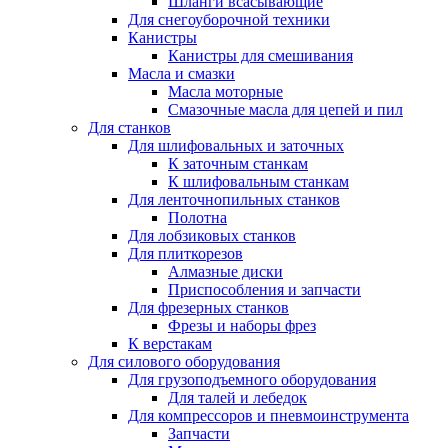
Шланги всасывающие
Для снегоуборочной техники
Канистры
Канистры для смешивания
Масла и смазки
Масла моторные
Смазочные масла для цепей и пил
Для станков
Для шлифовальных и заточных
К заточным станкам
К шлифовальным станкам
Для ленточнопильных станков
Полотна
Для лобзиковых станков
Для плиткорезов
Алмазные диски
Приспособления и запчасти
Для фрезерных станков
Фрезы и наборы фрез
К верстакам
Для силового оборудования
Для грузоподъемного оборудования
Для талей и лебедок
Для компрессоров и пневмоинструмента
Запчасти