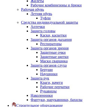
Жилеты
Рабочие комбинезоны и брюки
Рабочая обувь
Летняя обувь
Туфли
Средства индивидуальной защиты
Аптечки
Защита головы
Каски, каскетки
Защита органов дыхания
Респираторы
Защита органов зрения
Защитные очки
Защитные щитки
Маски сварщика
Защита органов слуха
Беруши
Наушники
Защита рук
Краги, вачеги
Рабочие перчатки
Рукавицы
Наколенники
Фартуки, нарукавники, бахилы
Строительное оборудование