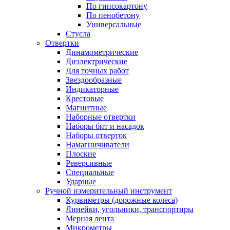
По гипсокартону
По пенобетону
Универсальные
Стусла
Отвертки
Динамометрические
Диэлектрические
Для точных работ
Звездообразные
Индикаторные
Крестовые
Магнитные
Наборные отвертки
Наборы бит и насадок
Наборы отверток
Намагничиватели
Плоские
Реверсивные
Специальные
Ударные
Ручной измерительный инструмент
Курвиметры (дорожные колеса)
Линейки, угольники, транспортиры
Мерная лента
Микрометры