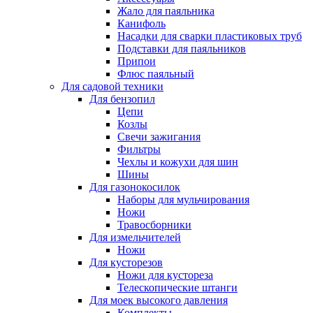
Жало для паяльника
Канифоль
Насадки для сварки пластиковых труб
Подставки для паяльников
Припои
Флюс паяльный
Для садовой техники
Для бензопил
Цепи
Козлы
Свечи зажигания
Фильтры
Чехлы и кожухи для шин
Шины
Для газонокосилок
Наборы для мульчирования
Ножи
Травосборники
Для измельчителей
Ножи
Для кусторезов
Ножи для кустореза
Телескопические штанги
Для моек высокого давления
Комплекты