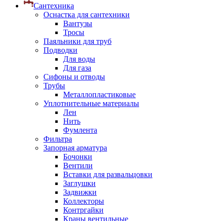
Сантехника
Оснастка для сантехники
Вантузы
Тросы
Паяльники для труб
Подводки
Для воды
Для газа
Сифоны и отводы
Трубы
Металлопластиковые
Уплотнительные материалы
Лен
Нить
Фумлента
Фильтра
Запорная арматура
Бочонки
Вентили
Вставки для развальцовки
Заглушки
Задвижки
Коллекторы
Контргайки
Краны вентильные