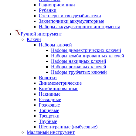
Радиоприемники
Рубанки
Степлеры и гвоздезабиватели
Заклепочники аккумуляторные
Наборы аккумуляторного инструмента
Ручной инструмент
Ключи
Наборы ключей
Наборы диэлектрических ключей
Наборы комбинированных ключей
Наборы накидных ключей
Наборы рожковых ключей
Наборы трубчатых ключей
Воротки
Динамометрические
Комбинированные
Накидные
Разводные
Рожковые
Торцевые
Трещотки
Трубные
Шестигранные (имбусовые)
Малярный инструмент