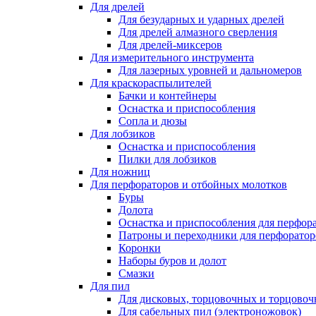
Для дрелей
Для безударных и ударных дрелей
Для дрелей алмазного сверления
Для дрелей-миксеров
Для измерительного инструмента
Для лазерных уровней и дальномеров
Для краскораспылителей
Бачки и контейнеры
Оснастка и приспособления
Сопла и дюзы
Для лобзиков
Оснастка и приспособления
Пилки для лобзиков
Для ножниц
Для перфораторов и отбойных молотков
Буры
Долота
Оснастка и приспособления для перфор
Патроны и переходники для перфоратор
Коронки
Наборы буров и долот
Смазки
Для пил
Для дисковых, торцовочных и торцово
Для сабельных пил (электроножовок)