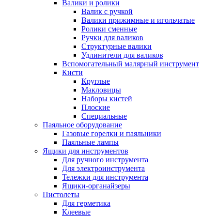
Валики и ролики
Валик с ручкой
Валики прижимные и игольчатые
Ролики сменные
Ручки для валиков
Структурные валики
Удлинители для валиков
Вспомогательный малярный инструмент
Кисти
Круглые
Макловицы
Наборы кистей
Плоские
Специальные
Паяльное оборудование
Газовые горелки и паяльники
Паяльные лампы
Ящики для инструментов
Для ручного инструмента
Для электроинструмента
Тележки для инструмента
Ящики-органайзеры
Пистолеты
Для герметика
Клеевые