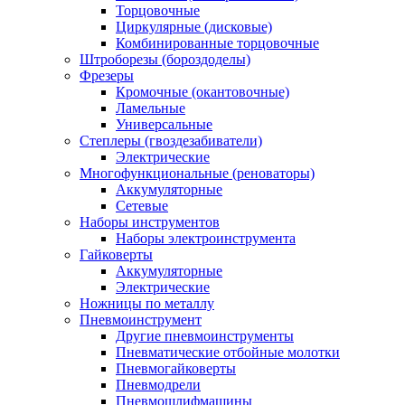
Торцовочные
Циркулярные (дисковые)
Комбинированные торцовочные
Штроборезы (бороздоделы)
Фрезеры
Кромочные (окантовочные)
Ламельные
Универсальные
Степлеры (гвоздезабиватели)
Электрические
Многофункциональные (реноваторы)
Аккумуляторные
Сетевые
Наборы инструментов
Наборы электроинструмента
Гайковерты
Аккумуляторные
Электрические
Ножницы по металлу
Пневмоинструмент
Другие пневмоинструменты
Пневматические отбойные молотки
Пневмогайковерты
Пневмодрели
Пневмошлифмашины