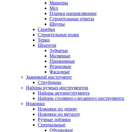
Маркеры
Мел
Планки направляющие
Строительные отвесы
Шнуры
Скребки
Строительные ножи
Терки
Шпатели
Зубчатые
Малярные
Прижимные
Резиновые
Фасадные
Зажимной инструмент
Струбцины
Наборы ручных инструментов
Наборы автоинструмента
Наборы столярно-слесарного инструмента
Ножовки
Ножовки по дереву
Ножовки по металлу
Ручные лобзики
Специальные
Обушковые