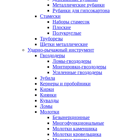
Металлические рубанки
Рубанки для гипсокартона
Стамески
Наборы стамесок
Плоские
Полукруглые
Труборезы
Щетки металлические
Ударно-рычажный инструмент
Гвоздодеры
Ломы-гвоздодеры
Монтировки-гвоздодеры
Усиленные гвоздодеры
Зубила
Кернеры и пробойники
Кирки
Киянки
Кувалды
Ломы
Молотки
Безынерционные
Многофункциональные
Молотки каменщика
Молотки кровельщика
Молотки-топоры