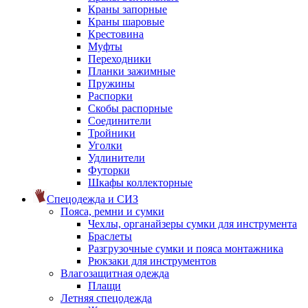
Краны запорные
Краны шаровые
Крестовина
Муфты
Переходники
Планки зажимные
Пружины
Распорки
Скобы распорные
Соединители
Тройники
Уголки
Удлинители
Футорки
Шкафы коллекторные
Спецодежда и СИЗ
Пояса, ремни и сумки
Чехлы, органайзеры сумки для инструмента
Браслеты
Разгрузочные сумки и пояса монтажника
Рюкзаки для инструментов
Влагозащитная одежда
Плащи
Летняя спецодежда