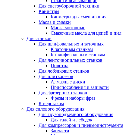
Шланги всасывающие
Для снегоуборочной техники
Канистры
Канистры для смешивания
Масла и смазки
Масла моторные
Смазочные масла для цепей и пил
Для станков
Для шлифовальных и заточных
К заточным станкам
К шлифовальным станкам
Для ленточнопильных станков
Полотна
Для лобзиковых станков
Для плиткорезов
Алмазные диски
Приспособления и запчасти
Для фрезерных станков
Фрезы и наборы фрез
К верстакам
Для силового оборудования
Для грузоподъемного оборудования
Для талей и лебедок
Для компрессоров и пневмоинструмента
Запчасти