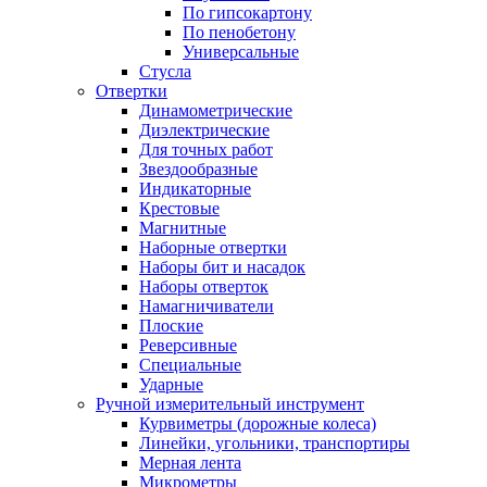
По гипсокартону
По пенобетону
Универсальные
Стусла
Отвертки
Динамометрические
Диэлектрические
Для точных работ
Звездообразные
Индикаторные
Крестовые
Магнитные
Наборные отвертки
Наборы бит и насадок
Наборы отверток
Намагничиватели
Плоские
Реверсивные
Специальные
Ударные
Ручной измерительный инструмент
Курвиметры (дорожные колеса)
Линейки, угольники, транспортиры
Мерная лента
Микрометры