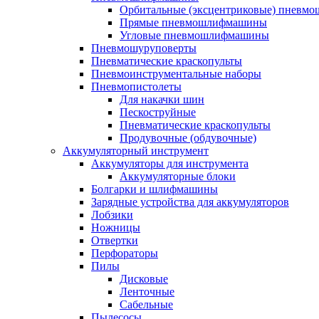
Орбитальные (эксцентриковые) пнев
Прямые пневмошлифмашины
Угловые пневмошлифмашины
Пневмошуруповерты
Пневматические краскопульты
Пневмоинструментальные наборы
Пневмопистолеты
Для накачки шин
Пескоструйные
Пневматические краскопульты
Продувочные (обдувочные)
Аккумуляторный инструмент
Аккумуляторы для инструмента
Аккумуляторные блоки
Болгарки и шлифмашины
Зарядные устройства для аккумуляторов
Лобзики
Ножницы
Отвертки
Перфораторы
Пилы
Дисковые
Ленточные
Сабельные
Пылесосы