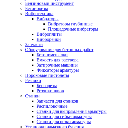
Бензиновый инструмент
Бетонорезы
Вибротехника
Вибраторы
Вибраторы глубинные
Площадочные вибраторы
Виброплиты
Виброрейки
Запчасти
Оборудование для бетонных работ
Бетономешалки
Емкость для раствора
Затирочные машины
Фиксаторы арматуры
Пороховые пистолеты
Резчики
Бензорезы
Резчики швов
Станки
Запчасти для станков
Распиловочные
Станки для выпрямления арматуры
Станки для гибки арматуры
Станки для резки арматуры
Установки алмазного бурения