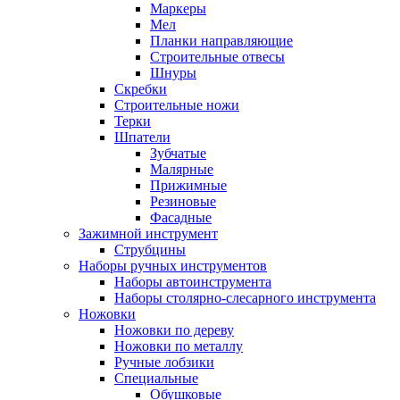
Маркеры
Мел
Планки направляющие
Строительные отвесы
Шнуры
Скребки
Строительные ножи
Терки
Шпатели
Зубчатые
Малярные
Прижимные
Резиновые
Фасадные
Зажимной инструмент
Струбцины
Наборы ручных инструментов
Наборы автоинструмента
Наборы столярно-слесарного инструмента
Ножовки
Ножовки по дереву
Ножовки по металлу
Ручные лобзики
Специальные
Обушковые