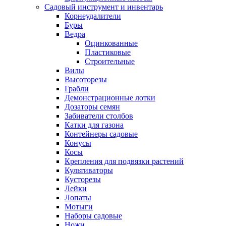
Садовый инструмент и инвентарь
Корнеудалители
Буры
Ведра
Оцинкованные
Пластиковые
Строительные
Вилы
Высоторезы
Грабли
Демонстрационные лотки
Дозаторы семян
Забиватели столбов
Катки для газона
Контейнеры садовые
Конусы
Косы
Крепления для подвязки растений
Культиваторы
Кусторезы
Лейки
Лопаты
Мотыги
Наборы садовые
Ножи