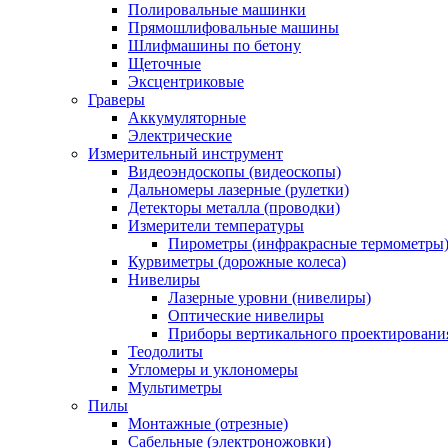
Полировальные машинки
Прямошлифовальные машины
Шлифмашины по бетону
Щеточные
Эксцентриковые
Граверы
Аккумуляторные
Электрические
Измерительный инструмент
Видеоэндоскопы (видеоскопы)
Дальномеры лазерные (рулетки)
Детекторы металла (проводки)
Измерители температуры
Пирометры (инфракрасные термометры
Курвиметры (дорожные колеса)
Нивелиры
Лазерные уровни (нивелиры)
Оптические нивелиры
Приборы вертикального проектировани
Теодолиты
Угломеры и уклономеры
Мультиметры
Пилы
Монтажные (отрезные)
Сабельные (электроножовки)