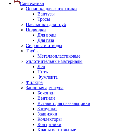
Сантехника
Оснастка для сантехники
Вантузы
Тросы
Паяльники для труб
Подводки
Для воды
Для газа
Сифоны и отводы
Трубы
Металлопластиковые
Уплотнительные материалы
Лен
Нить
Фумлента
Фильтра
Запорная арматура
Бочонки
Вентили
Вставки для развальцовки
Заглушки
Задвижки
Коллекторы
Контргайки
Краны вентильные