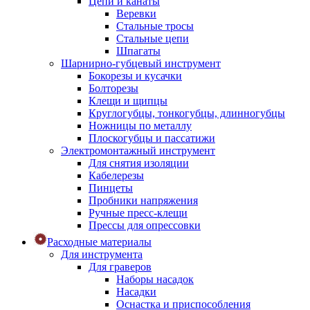
Цепи и канаты
Веревки
Стальные тросы
Стальные цепи
Шпагаты
Шарнирно-губцевый инструмент
Бокорезы и кусачки
Болторезы
Клещи и щипцы
Круглогубцы, тонкогубцы, длинногубцы
Ножницы по металлу
Плоскогубцы и пассатижи
Электромонтажный инструмент
Для снятия изоляции
Кабелерезы
Пинцеты
Пробники напряжения
Ручные пресс-клещи
Прессы для опрессовки
Расходные материалы
Для инструмента
Для граверов
Наборы насадок
Насадки
Оснастка и приспособления