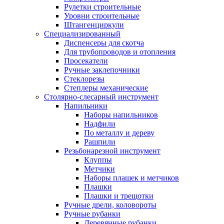
Рулетки строительные
Уровни строительные
Штангенциркули
Специализированный
Диспенсеры для скотча
Для трубопроводов и отопления
Просекатели
Ручные заклепочники
Стеклорезы
Степлеры механические
Столярно-слесарный инструмент
Напильники
Наборы напильников
Надфили
По металлу и дереву
Рашпили
Резьбонарезной инструмент
Клуппы
Метчики
Наборы плашек и метчиков
Плашки
Плашки и трещотки
Ручные дрели, коловороты
Ручные рубанки
Деревянные рубанки