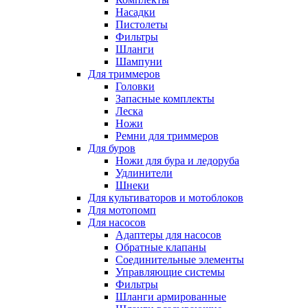
Насадки
Пистолеты
Фильтры
Шланги
Шампуни
Для триммеров
Головки
Запасные комплекты
Леска
Ножи
Ремни для триммеров
Для буров
Ножи для бура и ледоруба
Удлинители
Шнеки
Для культиваторов и мотоблоков
Для мотопомп
Для насосов
Адаптеры для насосов
Обратные клапаны
Соединительные элементы
Управляющие системы
Фильтры
Шланги армированные