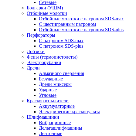
Сетевые
Болгарки (УШМ)
Отбойные молотки
Отбойные молотки с патроном SDS-max
С шестигранным патроном
Отбойные молотки с патроном SDS-plus
Перфораторы
С патроном SDS-max
С патроном SDS-plus
Лобзики
Фены (термопистолеты)
Электрорубанки
Дрели
Алмазного сверления
Безударные
Дрели-миксеры
Ударные
Угловые
Краскораспылители
Аккумуляторные
Электрические краскопульты
Шлифмашинки
Вибрационные
Дельташлифмашины
Ленточные