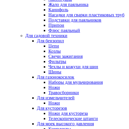
Жало для паяльника
Канифоль
Насадки для сварки пластиковых труб
Подставки для паяльников
Припои
Флюс паяльный
Для садовой техники
Для бензопил
Цепи
Козлы
Свечи зажигания
Фильтры
Чехлы и кожухи для шин
Шины
Для газонокосилок
Наборы для мульчирования
Ножи
Травосборники
Для измельчителей
Ножи
Для кусторезов
Ножи для кустореза
Телескопические штанги
Для моек высокого давления
Комплекты