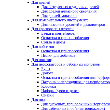
Для дрелей
Для безударных и ударных дрелей
Для дрелей алмазного сверления
Для дрелей-миксеров
Для измерительного инструмента
Для лазерных уровней и дальномеров
Для краскораспылителей
Бачки и контейнеры
Оснастка и приспособления
Сопла и дюзы
Для лобзиков
Оснастка и приспособления
Пилки для лобзиков
Для ножниц
Для перфораторов и отбойных молотков
Буры
Долота
Оснастка и приспособления для перфор
Патроны и переходники для перфоратор
Коронки
Наборы буров и долот
Смазки
Для пил
Для дисковых, торцовочных и торцово
Для сабельных пил (электроножовок)