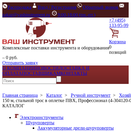
Распродажа
Вход / Регистрация
Обратный звонок
zakaz@vashinstrument.ru
9:00-18:00 (пн.-пт.)
+7 (495)
133-95-99
Корзина
0
Комплексные поставки инструмента и оборудования
позиций
– 0 руб.
Отправить заявку
О КОМПАНИИ
НОВОСТИ
ДОСТАВКА И
ОПЛАТА
ПОСТАВЩИКАМ
КОНТАКТЫ
Главная страница
>
Каталог
>
Ручной инструмент
>
Хозяй
150 м, стальной трос в оплетке ПВХ, Профессионал (4-304120-0
КАТАЛОГ
Электроинструменты
Шуруповерты
Аккумуляторные дрели-шуруповерты