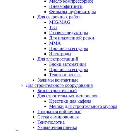
Масло компрессорное
Пневмофитинги
Фильтры, лубрикаторы
Для сварочных работ
MIG/MAG
TIG
Газовые редукторы
Для плазменной резки
ММА
Прочие аксессуары
Электроды
Для электростанций
Блоки автоматики
Прочие аксессуары
Тележки, колеса
Зажимы контактные
Для строительного оборудования
Бинт строительный
Для строительных материалов
Крестики для кафеля
Мешки для строительного мусора
Покрытия войлочные
Сетка армировочная
Тент-полотна
Укрывочная пленка