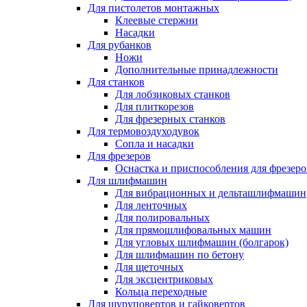
Для пистолетов монтажных
Клеевые стержни
Насадки
Для рубанков
Ножи
Дополнительные принадлежности
Для станков
Для лобзиковых станков
Для плиткорезов
Для фрезерных станков
Для термовоздуходувок
Сопла и насадки
Для фрезеров
Оснастка и приспособления для фрезеро
Для шлифмашин
Для вибрационных и дельташлифмашин
Для ленточных
Для полировальных
Для прямошлифовальных машин
Для угловых шлифмашин (болгарок)
Для шлифмашин по бетону
Для щеточных
Для эксцентриковых
Кольца переходные
Для шуруповертов и гайковертов