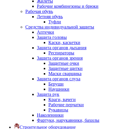
Жилеты
Рабочие комбинезоны и брюки
Рабочая обувь
Летняя обувь
Туфли
Средства индивидуальной защиты
Аптечки
Защита головы
Каски, каскетки
Защита органов дыхания
Респираторы
Защита органов зрения
Защитные очки
Защитные щитки
Маски сварщика
Защита органов слуха
Беруши
Наушники
Защита рук
Краги, вачеги
Рабочие перчатки
Рукавицы
Наколенники
Фартуки, нарукавники, бахилы
Строительное оборудование