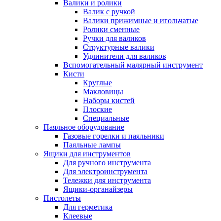
Валики и ролики
Валик с ручкой
Валики прижимные и игольчатые
Ролики сменные
Ручки для валиков
Структурные валики
Удлинители для валиков
Вспомогательный малярный инструмент
Кисти
Круглые
Макловицы
Наборы кистей
Плоские
Специальные
Паяльное оборудование
Газовые горелки и паяльники
Паяльные лампы
Ящики для инструментов
Для ручного инструмента
Для электроинструмента
Тележки для инструмента
Ящики-органайзеры
Пистолеты
Для герметика
Клеевые