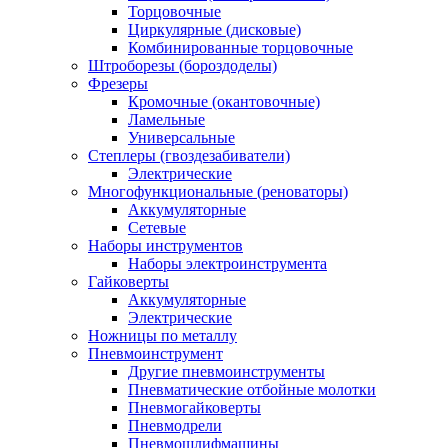
Торцовочные
Циркулярные (дисковые)
Комбинированные торцовочные
Штроборезы (бороздоделы)
Фрезеры
Кромочные (окантовочные)
Ламельные
Универсальные
Степлеры (гвоздезабиватели)
Электрические
Многофункциональные (реноваторы)
Аккумуляторные
Сетевые
Наборы инструментов
Наборы электроинструмента
Гайковерты
Аккумуляторные
Электрические
Ножницы по металлу
Пневмоинструмент
Другие пневмоинструменты
Пневматические отбойные молотки
Пневмогайковерты
Пневмодрели
Пневмошлифмашины