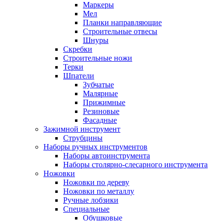
Маркеры
Мел
Планки направляющие
Строительные отвесы
Шнуры
Скребки
Строительные ножи
Терки
Шпатели
Зубчатые
Малярные
Прижимные
Резиновые
Фасадные
Зажимной инструмент
Струбцины
Наборы ручных инструментов
Наборы автоинструмента
Наборы столярно-слесарного инструмента
Ножовки
Ножовки по дереву
Ножовки по металлу
Ручные лобзики
Специальные
Обушковые