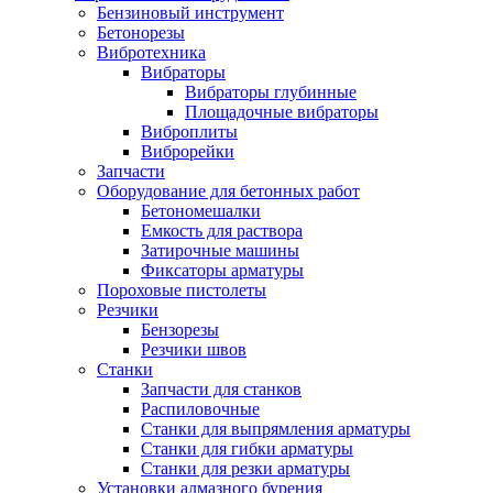
Бензиновый инструмент
Бетонорезы
Вибротехника
Вибраторы
Вибраторы глубинные
Площадочные вибраторы
Виброплиты
Виброрейки
Запчасти
Оборудование для бетонных работ
Бетономешалки
Емкость для раствора
Затирочные машины
Фиксаторы арматуры
Пороховые пистолеты
Резчики
Бензорезы
Резчики швов
Станки
Запчасти для станков
Распиловочные
Станки для выпрямления арматуры
Станки для гибки арматуры
Станки для резки арматуры
Установки алмазного бурения