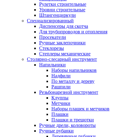
Рулетки строительные
Уровни строительные
Штангенциркули
Специализированный
Диспенсеры для скотча
Для трубопроводов и отопления
Просекатели
Ручные заклепочники
Стеклорезы
Степлеры механические
Столярно-слесарный инструмент
Напильники
Наборы напильников
Надфили
По металлу и дереву
Рашпили
Резьбонарезной инструмент
Клуппы
Метчики
Наборы плашек и метчиков
Плашки
Плашки и трещотки
Ручные дрели, коловороты
Ручные рубанки
Деревянные рубанки