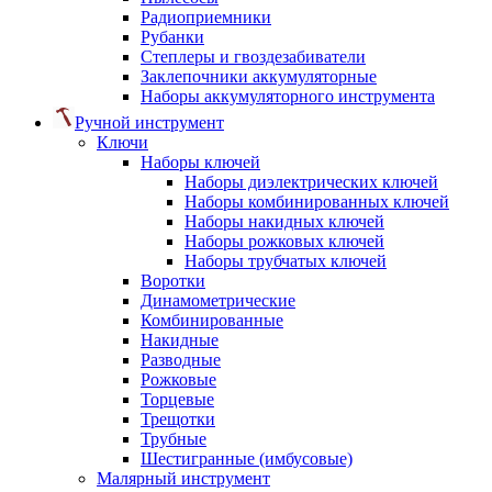
Радиоприемники
Рубанки
Степлеры и гвоздезабиватели
Заклепочники аккумуляторные
Наборы аккумуляторного инструмента
Ручной инструмент
Ключи
Наборы ключей
Наборы диэлектрических ключей
Наборы комбинированных ключей
Наборы накидных ключей
Наборы рожковых ключей
Наборы трубчатых ключей
Воротки
Динамометрические
Комбинированные
Накидные
Разводные
Рожковые
Торцевые
Трещотки
Трубные
Шестигранные (имбусовые)
Малярный инструмент