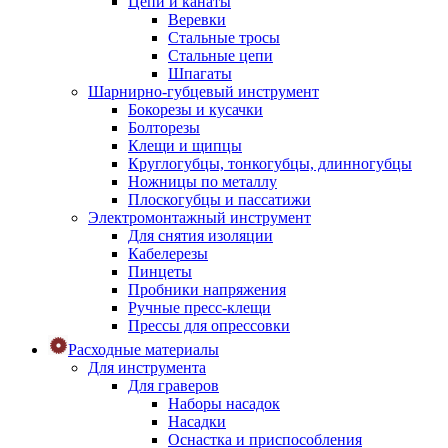
Цепи и канаты
Веревки
Стальные тросы
Стальные цепи
Шпагаты
Шарнирно-губцевый инструмент
Бокорезы и кусачки
Болторезы
Клещи и щипцы
Круглогубцы, тонкогубцы, длинногубцы
Ножницы по металлу
Плоскогубцы и пассатижи
Электромонтажный инструмент
Для снятия изоляции
Кабелерезы
Пинцеты
Пробники напряжения
Ручные пресс-клещи
Прессы для опрессовки
Расходные материалы
Для инструмента
Для граверов
Наборы насадок
Насадки
Оснастка и приспособления