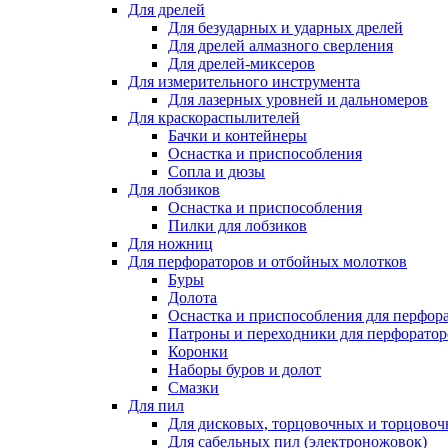
Для дрелей
Для безударных и ударных дрелей
Для дрелей алмазного сверления
Для дрелей-миксеров
Для измерительного инструмента
Для лазерных уровней и дальномеров
Для краскораспылителей
Бачки и контейнеры
Оснастка и приспособления
Сопла и дюзы
Для лобзиков
Оснастка и приспособления
Пилки для лобзиков
Для ножниц
Для перфораторов и отбойных молотков
Буры
Долота
Оснастка и приспособления для перфор
Патроны и переходники для перфоратор
Коронки
Наборы буров и долот
Смазки
Для пил
Для дисковых, торцовочных и торцово
Для сабельных пил (электроножовок)