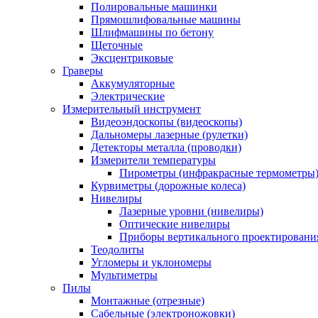
Полировальные машинки
Прямошлифовальные машины
Шлифмашины по бетону
Щеточные
Эксцентриковые
Граверы
Аккумуляторные
Электрические
Измерительный инструмент
Видеоэндоскопы (видеоскопы)
Дальномеры лазерные (рулетки)
Детекторы металла (проводки)
Измерители температуры
Пирометры (инфракрасные термометры
Курвиметры (дорожные колеса)
Нивелиры
Лазерные уровни (нивелиры)
Оптические нивелиры
Приборы вертикального проектировани
Теодолиты
Угломеры и уклономеры
Мультиметры
Пилы
Монтажные (отрезные)
Сабельные (электроножовки)