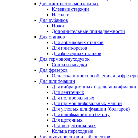
Для пистолетов монтажных
Клеевые стержни
Насадки
Для рубанков
Ножи
Дополнительные принадлежности
Для станков
Для лобзиковых станков
Для плиткорезов
Для фрезерных станков
Для термовоздуходувок
Сопла и насадки
Для фрезеров
Оснастка и приспособления для фрезеро
Для шлифмашин
Для вибрационных и дельташлифмашин
Для ленточных
Для полировальных
Для прямошлифовальных машин
Для угловых шлифмашин (болгарок)
Для шлифмашин по бетону
Для щеточных
Для эксцентриковых
Кольца переходные
Для шуруповертов и гайковертов