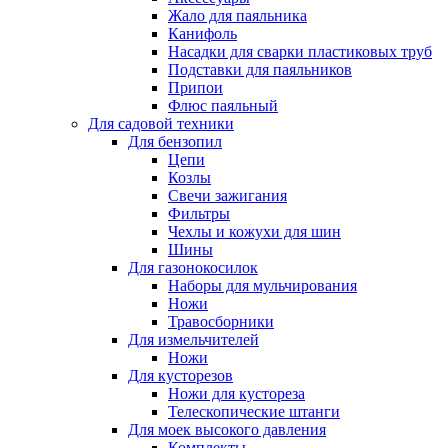
Жало для паяльника
Канифоль
Насадки для сварки пластиковых труб
Подставки для паяльников
Припои
Флюс паяльный
Для садовой техники
Для бензопил
Цепи
Козлы
Свечи зажигания
Фильтры
Чехлы и кожухи для шин
Шины
Для газонокосилок
Наборы для мульчирования
Ножи
Травосборники
Для измельчителей
Ножи
Для кусторезов
Ножи для кустореза
Телескопические штанги
Для моек высокого давления
Комплекты