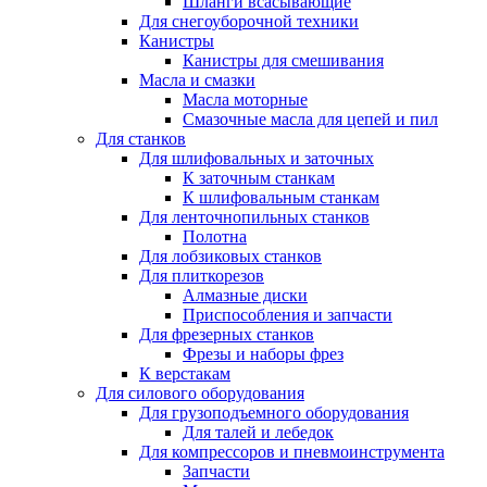
Шланги всасывающие
Для снегоуборочной техники
Канистры
Канистры для смешивания
Масла и смазки
Масла моторные
Смазочные масла для цепей и пил
Для станков
Для шлифовальных и заточных
К заточным станкам
К шлифовальным станкам
Для ленточнопильных станков
Полотна
Для лобзиковых станков
Для плиткорезов
Алмазные диски
Приспособления и запчасти
Для фрезерных станков
Фрезы и наборы фрез
К верстакам
Для силового оборудования
Для грузоподъемного оборудования
Для талей и лебедок
Для компрессоров и пневмоинструмента
Запчасти