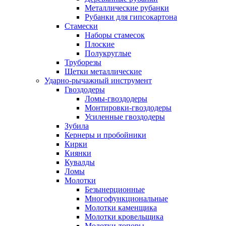
Металлические рубанки
Рубанки для гипсокартона
Стамески
Наборы стамесок
Плоские
Полукруглые
Труборезы
Щетки металлические
Ударно-рычажный инструмент
Гвоздодеры
Ломы-гвоздодеры
Монтировки-гвоздодеры
Усиленные гвоздодеры
Зубила
Кернеры и пробойники
Кирки
Киянки
Кувалды
Ломы
Молотки
Безынерционные
Многофункциональные
Молотки каменщика
Молотки кровельщика
Молотки-топоры