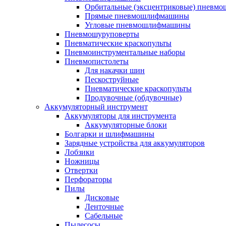
Орбитальные (эксцентриковые) пнев
Прямые пневмошлифмашины
Угловые пневмошлифмашины
Пневмошуруповерты
Пневматические краскопульты
Пневмоинструментальные наборы
Пневмопистолеты
Для накачки шин
Пескоструйные
Пневматические краскопульты
Продувочные (обдувочные)
Аккумуляторный инструмент
Аккумуляторы для инструмента
Аккумуляторные блоки
Болгарки и шлифмашины
Зарядные устройства для аккумуляторов
Лобзики
Ножницы
Отвертки
Перфораторы
Пилы
Дисковые
Ленточные
Сабельные
Пылесосы