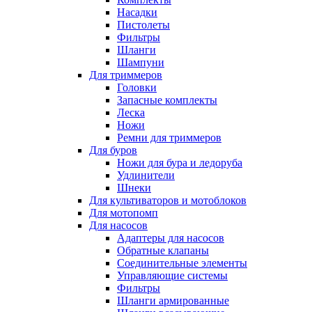
Насадки
Пистолеты
Фильтры
Шланги
Шампуни
Для триммеров
Головки
Запасные комплекты
Леска
Ножи
Ремни для триммеров
Для буров
Ножи для бура и ледоруба
Удлинители
Шнеки
Для культиваторов и мотоблоков
Для мотопомп
Для насосов
Адаптеры для насосов
Обратные клапаны
Соединительные элементы
Управляющие системы
Фильтры
Шланги армированные