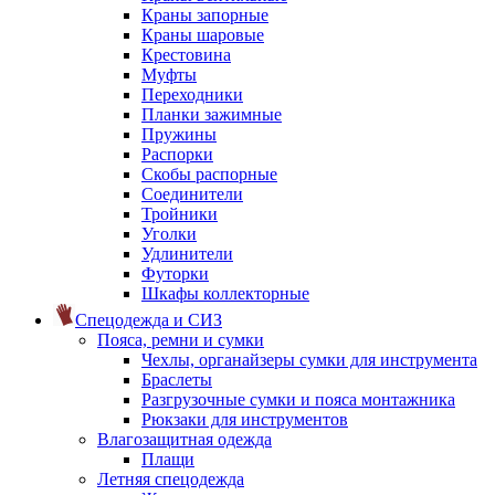
Краны запорные
Краны шаровые
Крестовина
Муфты
Переходники
Планки зажимные
Пружины
Распорки
Скобы распорные
Соединители
Тройники
Уголки
Удлинители
Футорки
Шкафы коллекторные
Спецодежда и СИЗ
Пояса, ремни и сумки
Чехлы, органайзеры сумки для инструмента
Браслеты
Разгрузочные сумки и пояса монтажника
Рюкзаки для инструментов
Влагозащитная одежда
Плащи
Летняя спецодежда