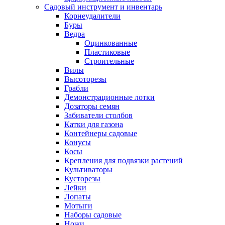
Садовый инструмент и инвентарь
Корнеудалители
Буры
Ведра
Оцинкованные
Пластиковые
Строительные
Вилы
Высоторезы
Грабли
Демонстрационные лотки
Дозаторы семян
Забиватели столбов
Катки для газона
Контейнеры садовые
Конусы
Косы
Крепления для подвязки растений
Культиваторы
Кусторезы
Лейки
Лопаты
Мотыги
Наборы садовые
Ножи