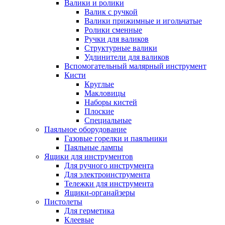
Валики и ролики
Валик с ручкой
Валики прижимные и игольчатые
Ролики сменные
Ручки для валиков
Структурные валики
Удлинители для валиков
Вспомогательный малярный инструмент
Кисти
Круглые
Макловицы
Наборы кистей
Плоские
Специальные
Паяльное оборудование
Газовые горелки и паяльники
Паяльные лампы
Ящики для инструментов
Для ручного инструмента
Для электроинструмента
Тележки для инструмента
Ящики-органайзеры
Пистолеты
Для герметика
Клеевые