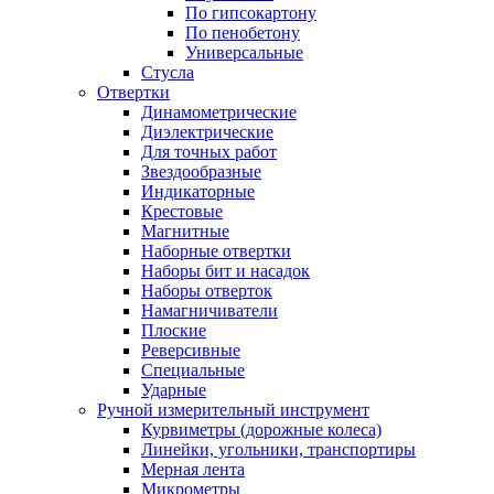
По гипсокартону
По пенобетону
Универсальные
Стусла
Отвертки
Динамометрические
Диэлектрические
Для точных работ
Звездообразные
Индикаторные
Крестовые
Магнитные
Наборные отвертки
Наборы бит и насадок
Наборы отверток
Намагничиватели
Плоские
Реверсивные
Специальные
Ударные
Ручной измерительный инструмент
Курвиметры (дорожные колеса)
Линейки, угольники, транспортиры
Мерная лента
Микрометры