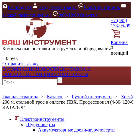
Распродажа
Вход / Регистрация
Обратный звонок
zakaz@vashinstrument.ru
9:00-18:00 (пн.-пт.)
+7 (495)
133-95-99
Корзина
0
Комплексные поставки инструмента и оборудования
позиций
– 0 руб.
Отправить заявку
О КОМПАНИИ
НОВОСТИ
ДОСТАВКА И
ОПЛАТА
ПОСТАВЩИКАМ
КОНТАКТЫ
Главная страница
>
Каталог
>
Ручной инструмент
>
Хозяй
200 м, стальной трос в оплетке ПВХ, Профессионал (4-304120-0
КАТАЛОГ
Электроинструменты
Шуруповерты
Аккумуляторные дрели-шуруповерты