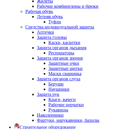
Жилеты
Рабочие комбинезоны и брюки
Рабочая обувь
Летняя обувь
Туфли
Средства индивидуальной защиты
Аптечки
Защита головы
Каски, каскетки
Защита органов дыхания
Респираторы
Защита органов зрения
Защитные очки
Защитные щитки
Маски сварщика
Защита органов слуха
Беруши
Наушники
Защита рук
Краги, вачеги
Рабочие перчатки
Рукавицы
Наколенники
Фартуки, нарукавники, бахилы
Строительное оборудование