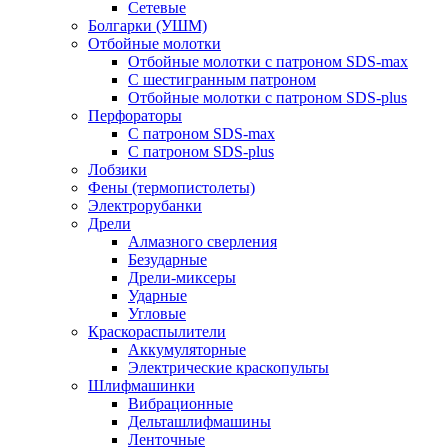
Сетевые
Болгарки (УШМ)
Отбойные молотки
Отбойные молотки с патроном SDS-max
С шестигранным патроном
Отбойные молотки с патроном SDS-plus
Перфораторы
С патроном SDS-max
С патроном SDS-plus
Лобзики
Фены (термопистолеты)
Электрорубанки
Дрели
Алмазного сверления
Безударные
Дрели-миксеры
Ударные
Угловые
Краскораспылители
Аккумуляторные
Электрические краскопульты
Шлифмашинки
Вибрационные
Дельташлифмашины
Ленточные