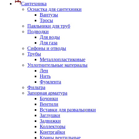
Сантехника
Оснастка для сантехники
Вантузы
Тросы
Паяльники для труб
Подводки
Для воды
Для газа
Сифоны и отводы
Трубы
Металлопластиковые
Уплотнительные материалы
Лен
Нить
Фумлента
Фильтра
Запорная арматура
Бочонки
Вентили
Вставки для развальцовки
Заглушки
Задвижки
Коллекторы
Контргайки
Краны вентильные