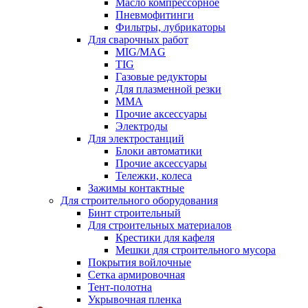
Масло компрессорное
Пневмофитинги
Фильтры, лубрикаторы
Для сварочных работ
MIG/MAG
TIG
Газовые редукторы
Для плазменной резки
ММА
Прочие аксессуары
Электроды
Для электростанций
Блоки автоматики
Прочие аксессуары
Тележки, колеса
Зажимы контактные
Для строительного оборудования
Бинт строительный
Для строительных материалов
Крестики для кафеля
Мешки для строительного мусора
Покрытия войлочные
Сетка армировочная
Тент-полотна
Укрывочная пленка