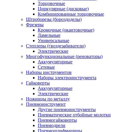
Торцовочные
Циркулярные (дисковые)
Комбинированные торцовочные
Штроборезы (бороздоделы)
Фрезеры
Кромочные (окантовочные)
Ламельные
Универсальные
Степлеры (гвоздезабиватели)
Электрические
Многофункциональные (реноваторы)
Аккумуляторные
Сетевые
Наборы инструментов
Наборы электроинструмента
Гайковерты
Аккумуляторные
Электрические
Ножницы по металлу
Пневмоинструмент
Другие пневмоинструменты
Пневматические отбойные молотки
Пневмогайковерты
Пневмодрели
Пневмошлифмашины