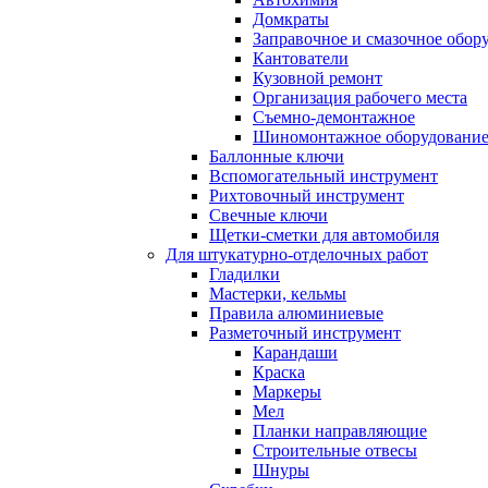
Домкраты
Заправочное и смазочное обор
Кантователи
Кузовной ремонт
Организация рабочего места
Съемно-демонтажное
Шиномонтажное оборудовани
Баллонные ключи
Вспомогательный инструмент
Рихтовочный инструмент
Свечные ключи
Щетки-сметки для автомобиля
Для штукатурно-отделочных работ
Гладилки
Мастерки, кельмы
Правила алюминиевые
Разметочный инструмент
Карандаши
Краска
Маркеры
Мел
Планки направляющие
Строительные отвесы
Шнуры