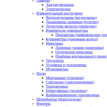
Граверы
Аккумуляторные
Электрические
Измерительный инструмент
Видеоэндоскопы (видеоскопы)
Дальномеры лазерные (рулетки)
Детекторы металла (проводки)
Измерители температуры
Пирометры (инфракрасные те
Курвиметры (дорожные колеса)
Нивелиры
Лазерные уровни (нивелиры)
Оптические нивелиры
Приборы вертикального проек
Теодолиты
Угломеры и уклономеры
Мультиметры
Пилы
Монтажные (отрезные)
Сабельные (электроножовки)
Торцовочные
Циркулярные (дисковые)
Комбинированные торцовочные
Штроборезы (бороздоделы)
Фрезеры