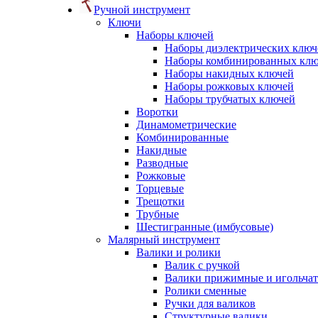
Ручной инструмент
Ключи
Наборы ключей
Наборы диэлектрических ключ
Наборы комбинированных кл
Наборы накидных ключей
Наборы рожковых ключей
Наборы трубчатых ключей
Воротки
Динамометрические
Комбинированные
Накидные
Разводные
Рожковые
Торцевые
Трещотки
Трубные
Шестигранные (имбусовые)
Малярный инструмент
Валики и ролики
Валик с ручкой
Валики прижимные и игольча
Ролики сменные
Ручки для валиков
Структурные валики