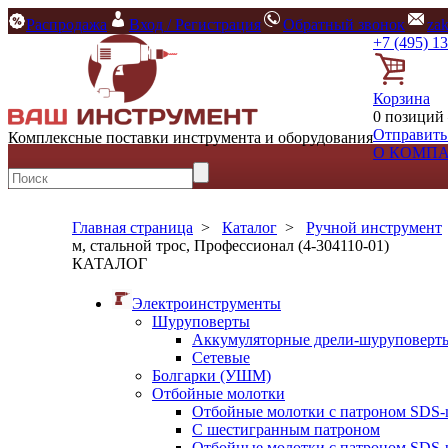
Распродажа
Вход / Регистрация
Обратный звонок
za
+7 (495) 1
Корзина
0 позиций 
Отправить
Комплексные поставки инструмента и оборудования
О КОМП
Главная страница
>
Каталог
>
Ручной инструмент
м, стальной трос, Профессионал (4-304110-01)
КАТАЛОГ
Электроинструменты
Шуруповерты
Аккумуляторные дрели-шуруповерт
Сетевые
Болгарки (УШМ)
Отбойные молотки
Отбойные молотки с патроном SDS-
С шестигранным патроном
Отбойные молотки с патроном SDS-p