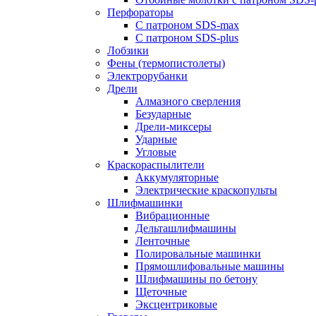
Перфораторы
С патроном SDS-max
С патроном SDS-plus
Лобзики
Фены (термопистолеты)
Электрорубанки
Дрели
Алмазного сверления
Безударные
Дрели-миксеры
Ударные
Угловые
Краскораспылители
Аккумуляторные
Электрические краскопульты
Шлифмашинки
Вибрационные
Дельташлифмашины
Ленточные
Полировальные машинки
Прямошлифовальные машины
Шлифмашины по бетону
Щеточные
Эксцентриковые