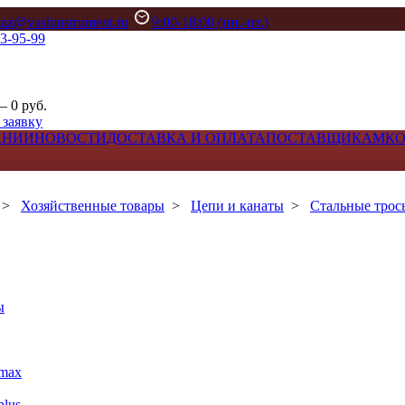
kaz@vashinstrument.ru
9:00-18:00 (пн.-пт.)
33-95-99
– 0 руб.
 заявку
АНИИ
НОВОСТИ
ДОСТАВКА И ОПЛАТА
ПОСТАВЩИКАМ
К
>
Хозяйственные товары
>
Цепи и канаты
>
Стальные трос
ы
max
lus