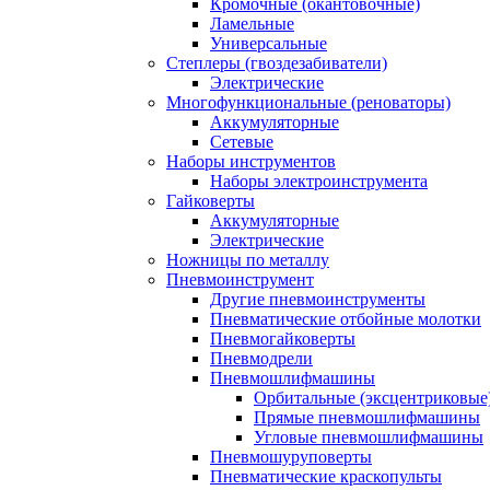
Кромочные (окантовочные)
Ламельные
Универсальные
Степлеры (гвоздезабиватели)
Электрические
Многофункциональные (реноваторы)
Аккумуляторные
Сетевые
Наборы инструментов
Наборы электроинструмента
Гайковерты
Аккумуляторные
Электрические
Ножницы по металлу
Пневмоинструмент
Другие пневмоинструменты
Пневматические отбойные молотки
Пневмогайковерты
Пневмодрели
Пневмошлифмашины
Орбитальные (эксцентриковы
Прямые пневмошлифмашины
Угловые пневмошлифмашины
Пневмошуруповерты
Пневматические краскопульты