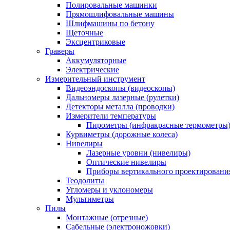
Полировальные машинки
Прямошлифовальные машины
Шлифмашины по бетону
Щеточные
Эксцентриковые
Граверы
Аккумуляторные
Электрические
Измерительный инструмент
Видеоэндоскопы (видеоскопы)
Дальномеры лазерные (рулетки)
Детекторы металла (проводки)
Измерители температуры
Пирометры (инфракрасные термометры
Курвиметры (дорожные колеса)
Нивелиры
Лазерные уровни (нивелиры)
Оптические нивелиры
Приборы вертикального проектировани
Теодолиты
Угломеры и уклономеры
Мультиметры
Пилы
Монтажные (отрезные)
Сабельные (электроножовки)