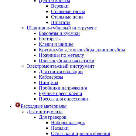
Цепи и канаты
Веревки
Стальные тросы
Стальные цепи
Шпагаты
Шарнирно-губцевый инструмент
Бокорезы и кусачки
Болторезы
Клещи и щипцы
Круглогубцы, тонкогубцы, длинногубцы
Ножницы по металлу
Плоскогубцы и пассатижи
Электромонтажный инструмент
Для снятия изоляции
Кабелерезы
Пинцеты
Пробники напряжения
Ручные пресс-клещи
Прессы для опрессовки
Расходные материалы
Для инструмента
Для граверов
Наборы насадок
Насадки
Оснастка и приспособления