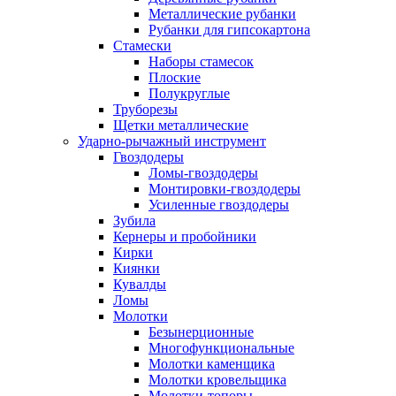
Металлические рубанки
Рубанки для гипсокартона
Стамески
Наборы стамесок
Плоские
Полукруглые
Труборезы
Щетки металлические
Ударно-рычажный инструмент
Гвоздодеры
Ломы-гвоздодеры
Монтировки-гвоздодеры
Усиленные гвоздодеры
Зубила
Кернеры и пробойники
Кирки
Киянки
Кувалды
Ломы
Молотки
Безынерционные
Многофункциональные
Молотки каменщика
Молотки кровельщика
Молотки-топоры