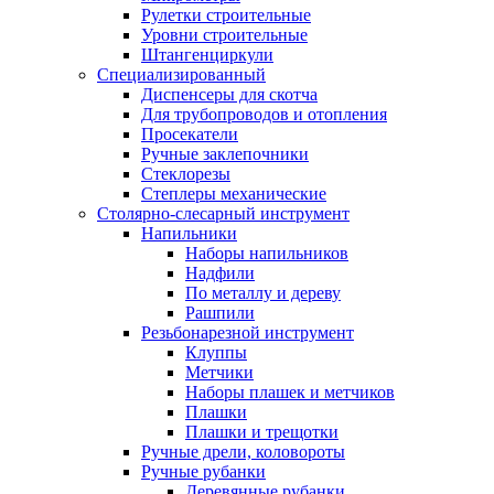
Рулетки строительные
Уровни строительные
Штангенциркули
Специализированный
Диспенсеры для скотча
Для трубопроводов и отопления
Просекатели
Ручные заклепочники
Стеклорезы
Степлеры механические
Столярно-слесарный инструмент
Напильники
Наборы напильников
Надфили
По металлу и дереву
Рашпили
Резьбонарезной инструмент
Клуппы
Метчики
Наборы плашек и метчиков
Плашки
Плашки и трещотки
Ручные дрели, коловороты
Ручные рубанки
Деревянные рубанки