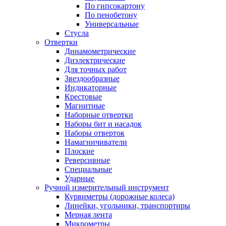
По гипсокартону
По пенобетону
Универсальные
Стусла
Отвертки
Динамометрические
Диэлектрические
Для точных работ
Звездообразные
Индикаторные
Крестовые
Магнитные
Наборные отвертки
Наборы бит и насадок
Наборы отверток
Намагничиватели
Плоские
Реверсивные
Специальные
Ударные
Ручной измерительный инструмент
Курвиметры (дорожные колеса)
Линейки, угольники, транспортиры
Мерная лента
Микрометры