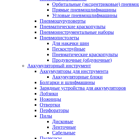
Орбитальные (эксцентриковые) пнев
Прямые пневмошлифмашины
Угловые пневмошлифмашины
Пневмошуруповерты
Пневматические краскопульты
Пневмоинструментальные наборы
Пневмопистолеты
Для накачки шин
Пескоструйные
Пневматические краскопульты
Продувочные (обдувочные)
Аккумуляторный инструмент
Аккумуляторы для инструмента
Аккумуляторные блоки
Болгарки и шлифмашины
Зарядные устройства для аккумуляторов
Лобзики
Ножницы
Отвертки
Перфораторы
Пилы
Дисковые
Ленточные
Сабельные
Пылесосы