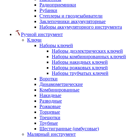
Радиоприемники
Рубанки
Степлеры и гвоздезабиватели
Заклепочники аккумуляторные
Наборы аккумуляторного инструмента
Ручной инструмент
Ключи
Наборы ключей
Наборы диэлектрических ключей
Наборы комбинированных ключей
Наборы накидных ключей
Наборы рожковых ключей
Наборы трубчатых ключей
Воротки
Динамометрические
Комбинированные
Накидные
Разводные
Рожковые
Торцевые
Трещотки
Трубные
Шестигранные (имбусовые)
Малярный инструмент