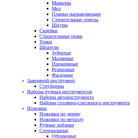
Маркеры
Мел
Планки направляющие
Строительные отвесы
Шнуры
Скребки
Строительные ножи
Терки
Шпатели
Зубчатые
Малярные
Прижимные
Резиновые
Фасадные
Зажимной инструмент
Струбцины
Наборы ручных инструментов
Наборы автоинструмента
Наборы столярно-слесарного инструмента
Ножовки
Ножовки по дереву
Ножовки по металлу
Ручные лобзики
Специальные
Обушковые