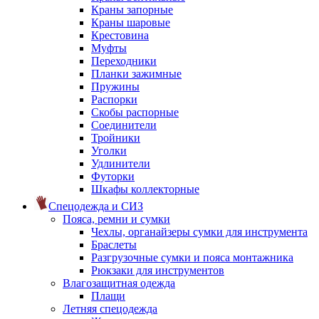
Краны запорные
Краны шаровые
Крестовина
Муфты
Переходники
Планки зажимные
Пружины
Распорки
Скобы распорные
Соединители
Тройники
Уголки
Удлинители
Футорки
Шкафы коллекторные
Спецодежда и СИЗ
Пояса, ремни и сумки
Чехлы, органайзеры сумки для инструмента
Браслеты
Разгрузочные сумки и пояса монтажника
Рюкзаки для инструментов
Влагозащитная одежда
Плащи
Летняя спецодежда