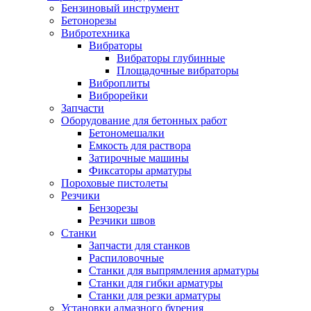
Бензиновый инструмент
Бетонорезы
Вибротехника
Вибраторы
Вибраторы глубинные
Площадочные вибраторы
Виброплиты
Виброрейки
Запчасти
Оборудование для бетонных работ
Бетономешалки
Емкость для раствора
Затирочные машины
Фиксаторы арматуры
Пороховые пистолеты
Резчики
Бензорезы
Резчики швов
Станки
Запчасти для станков
Распиловочные
Станки для выпрямления арматуры
Станки для гибки арматуры
Станки для резки арматуры
Установки алмазного бурения