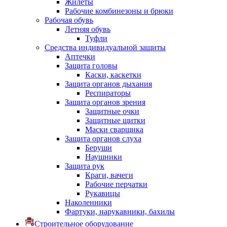
Жилеты
Рабочие комбинезоны и брюки
Рабочая обувь
Летняя обувь
Туфли
Средства индивидуальной защиты
Аптечки
Защита головы
Каски, каскетки
Защита органов дыхания
Респираторы
Защита органов зрения
Защитные очки
Защитные щитки
Маски сварщика
Защита органов слуха
Беруши
Наушники
Защита рук
Краги, вачеги
Рабочие перчатки
Рукавицы
Наколенники
Фартуки, нарукавники, бахилы
Строительное оборудование