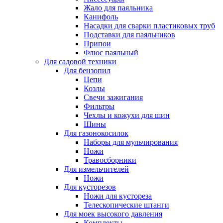
Жало для паяльника
Канифоль
Насадки для сварки пластиковых труб
Подставки для паяльников
Припои
Флюс паяльный
Для садовой техники
Для бензопил
Цепи
Козлы
Свечи зажигания
Фильтры
Чехлы и кожухи для шин
Шины
Для газонокосилок
Наборы для мульчирования
Ножи
Травосборники
Для измельчителей
Ножи
Для кусторезов
Ножи для кустореза
Телескопические штанги
Для моек высокого давления
Комплекты