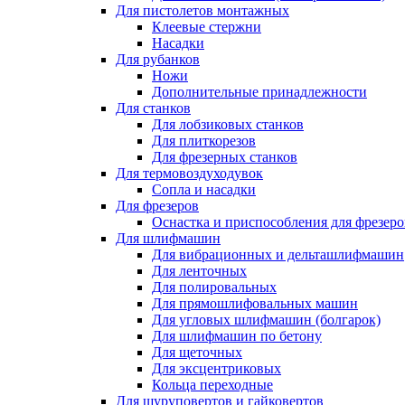
Для пистолетов монтажных
Клеевые стержни
Насадки
Для рубанков
Ножи
Дополнительные принадлежности
Для станков
Для лобзиковых станков
Для плиткорезов
Для фрезерных станков
Для термовоздуходувок
Сопла и насадки
Для фрезеров
Оснастка и приспособления для фрезеро
Для шлифмашин
Для вибрационных и дельташлифмашин
Для ленточных
Для полировальных
Для прямошлифовальных машин
Для угловых шлифмашин (болгарок)
Для шлифмашин по бетону
Для щеточных
Для эксцентриковых
Кольца переходные
Для шуруповертов и гайковертов