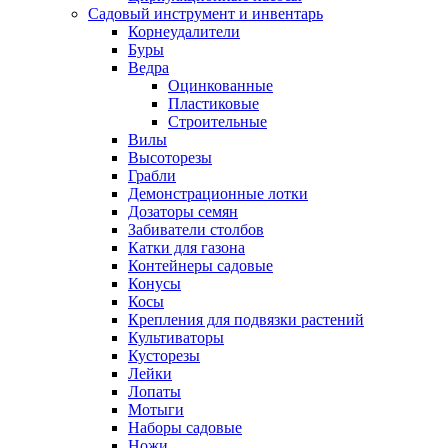
Садовый инструмент и инвентарь
Корнеудалители
Буры
Ведра
Оцинкованные
Пластиковые
Строительные
Вилы
Высоторезы
Грабли
Демонстрационные лотки
Дозаторы семян
Забиватели столбов
Катки для газона
Контейнеры садовые
Конусы
Косы
Крепления для подвязки растений
Культиваторы
Кусторезы
Лейки
Лопаты
Мотыги
Наборы садовые
Ножи