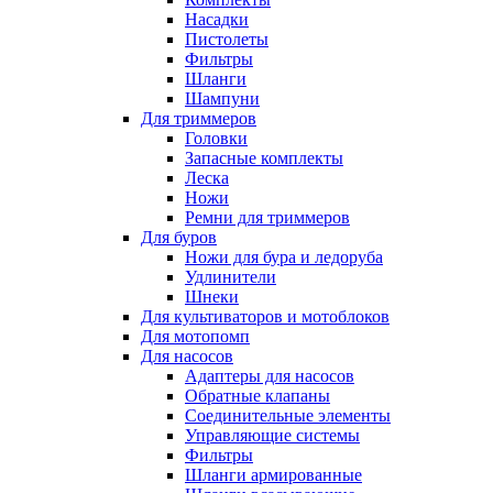
Насадки
Пистолеты
Фильтры
Шланги
Шампуни
Для триммеров
Головки
Запасные комплекты
Леска
Ножи
Ремни для триммеров
Для буров
Ножи для бура и ледоруба
Удлинители
Шнеки
Для культиваторов и мотоблоков
Для мотопомп
Для насосов
Адаптеры для насосов
Обратные клапаны
Соединительные элементы
Управляющие системы
Фильтры
Шланги армированные