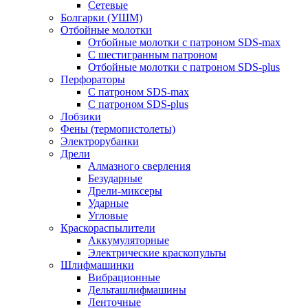
Сетевые
Болгарки (УШМ)
Отбойные молотки
Отбойные молотки с патроном SDS-max
С шестигранным патроном
Отбойные молотки с патроном SDS-plus
Перфораторы
С патроном SDS-max
С патроном SDS-plus
Лобзики
Фены (термопистолеты)
Электрорубанки
Дрели
Алмазного сверления
Безударные
Дрели-миксеры
Ударные
Угловые
Краскораспылители
Аккумуляторные
Электрические краскопульты
Шлифмашинки
Вибрационные
Дельташлифмашины
Ленточные