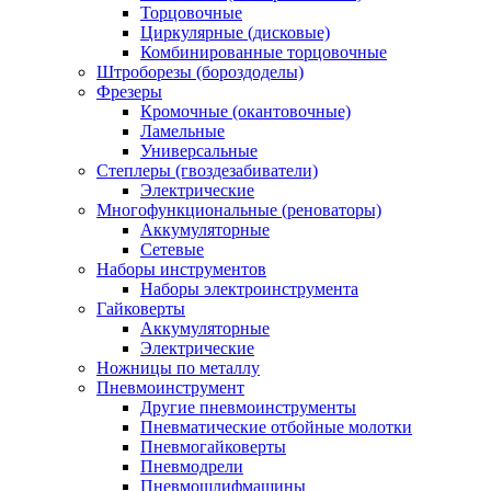
Торцовочные
Циркулярные (дисковые)
Комбинированные торцовочные
Штроборезы (бороздоделы)
Фрезеры
Кромочные (окантовочные)
Ламельные
Универсальные
Степлеры (гвоздезабиватели)
Электрические
Многофункциональные (реноваторы)
Аккумуляторные
Сетевые
Наборы инструментов
Наборы электроинструмента
Гайковерты
Аккумуляторные
Электрические
Ножницы по металлу
Пневмоинструмент
Другие пневмоинструменты
Пневматические отбойные молотки
Пневмогайковерты
Пневмодрели
Пневмошлифмашины