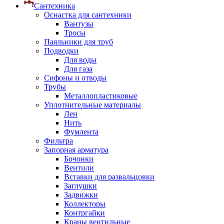
Сантехника
Оснастка для сантехники
Вантузы
Тросы
Паяльники для труб
Подводки
Для воды
Для газа
Сифоны и отводы
Трубы
Металлопластиковые
Уплотнительные материалы
Лен
Нить
Фумлента
Фильтра
Запорная арматура
Бочонки
Вентили
Вставки для развальцовки
Заглушки
Задвижки
Коллекторы
Контргайки
Краны вентильные