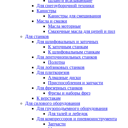
Шланги всасывающие
Для снегоуборочной техники
Канистры
Канистры для смешивания
Масла и смазки
Масла моторные
Смазочные масла для цепей и пил
Для станков
Для шлифовальных и заточных
К заточным станкам
К шлифовальным станкам
Для ленточнопильных станков
Полотна
Для лобзиковых станков
Для плиткорезов
Алмазные диски
Приспособления и запчасти
Для фрезерных станков
Фрезы и наборы фрез
К верстакам
Для силового оборудования
Для грузоподъемного оборудования
Для талей и лебедок
Для компрессоров и пневмоинструмента
Запчасти