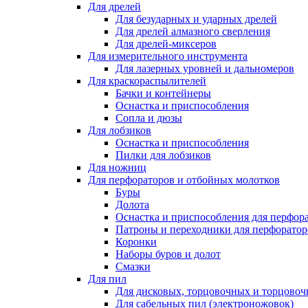
Для дрелей
Для безударных и ударных дрелей
Для дрелей алмазного сверления
Для дрелей-миксеров
Для измерительного инструмента
Для лазерных уровней и дальномеров
Для краскораспылителей
Бачки и контейнеры
Оснастка и приспособления
Сопла и дюзы
Для лобзиков
Оснастка и приспособления
Пилки для лобзиков
Для ножниц
Для перфораторов и отбойных молотков
Буры
Долота
Оснастка и приспособления для перфор
Патроны и переходники для перфоратор
Коронки
Наборы буров и долот
Смазки
Для пил
Для дисковых, торцовочных и торцово
Для сабельных пил (электроножовок)