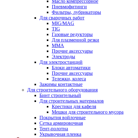
Масло компрессорное
Пневмофитинги
Фильтры, лубрикаторы
Для сварочных работ
MIG/MAG
TIG
Газовые редукторы
Для плазменной резки
ММА
Прочие аксессуары
Электроды
Для электростанций
Блоки автоматики
Прочие аксессуары
Тележки, колеса
Зажимы контактные
Для строительного оборудования
Бинт строительный
Для строительных материалов
Крестики для кафеля
Мешки для строительного мусора
Покрытия войлочные
Сетка армировочная
Тент-полотна
Укрывочная пленка