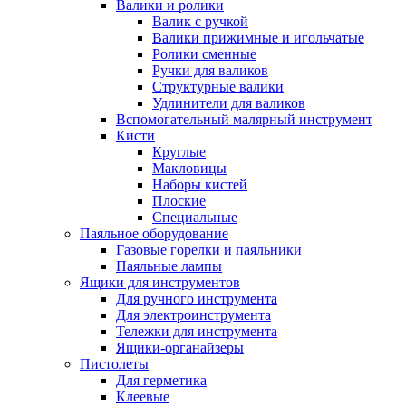
Валики и ролики
Валик с ручкой
Валики прижимные и игольчатые
Ролики сменные
Ручки для валиков
Структурные валики
Удлинители для валиков
Вспомогательный малярный инструмент
Кисти
Круглые
Макловицы
Наборы кистей
Плоские
Специальные
Паяльное оборудование
Газовые горелки и паяльники
Паяльные лампы
Ящики для инструментов
Для ручного инструмента
Для электроинструмента
Тележки для инструмента
Ящики-органайзеры
Пистолеты
Для герметика
Клеевые