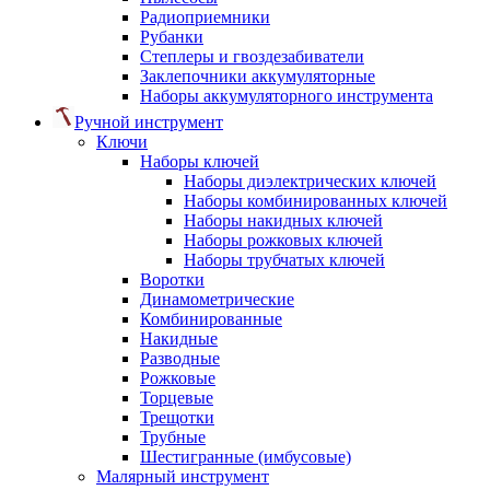
Радиоприемники
Рубанки
Степлеры и гвоздезабиватели
Заклепочники аккумуляторные
Наборы аккумуляторного инструмента
Ручной инструмент
Ключи
Наборы ключей
Наборы диэлектрических ключей
Наборы комбинированных ключей
Наборы накидных ключей
Наборы рожковых ключей
Наборы трубчатых ключей
Воротки
Динамометрические
Комбинированные
Накидные
Разводные
Рожковые
Торцевые
Трещотки
Трубные
Шестигранные (имбусовые)
Малярный инструмент