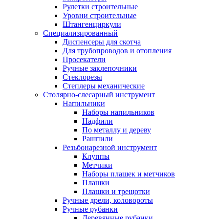
Рулетки строительные
Уровни строительные
Штангенциркули
Специализированный
Диспенсеры для скотча
Для трубопроводов и отопления
Просекатели
Ручные заклепочники
Стеклорезы
Степлеры механические
Столярно-слесарный инструмент
Напильники
Наборы напильников
Надфили
По металлу и дереву
Рашпили
Резьбонарезной инструмент
Клуппы
Метчики
Наборы плашек и метчиков
Плашки
Плашки и трещотки
Ручные дрели, коловороты
Ручные рубанки
Деревянные рубанки