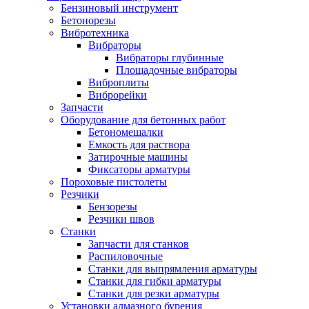
Бензиновый инструмент
Бетонорезы
Вибротехника
Вибраторы
Вибраторы глубинные
Площадочные вибраторы
Виброплиты
Виброрейки
Запчасти
Оборудование для бетонных работ
Бетономешалки
Емкость для раствора
Затирочные машины
Фиксаторы арматуры
Пороховые пистолеты
Резчики
Бензорезы
Резчики швов
Станки
Запчасти для станков
Распиловочные
Станки для выпрямления арматуры
Станки для гибки арматуры
Станки для резки арматуры
Установки алмазного бурения