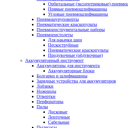
Орбитальные (эксцентриковые) пнев
Прямые пневмошлифмашины
Угловые пневмошлифмашины
Пневмошуруповерты
Пневматические краскопульты
Пневмоинструментальные наборы
Пневмопистолеты
Для накачки шин
Пескоструйные
Пневматические краскопульты
Продувочные (обдувочные)
Аккумуляторный инструмент
Аккумуляторы для инструмента
Аккумуляторные блоки
Болгарки и шлифмашины
Зарядные устройства для аккумуляторов
Лобзики
Ножницы
Отвертки
Перфораторы
Пилы
Дисковые
Ленточные
Сабельные
Пылесосы