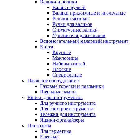
Валики и ролики
Валик с ручкой
Валики прижимные и игольчатые
Ролики сменные
Ручки для валиков
Структурные валики
Удлинители для валиков
Вспомогательный малярный инструмент
Кисти
Круглые
Макловицы
Наборы кистей
Плоские
Специальные
Паяльное оборудование
Газовые горелки и паяльники
Паяльные лампы
Ящики для инструментов
Для ручного инструмента
Для электроинструмента
Тележки для инструмента
Ящики-органайзеры
Пистолеты
Для герметика
Клеевые