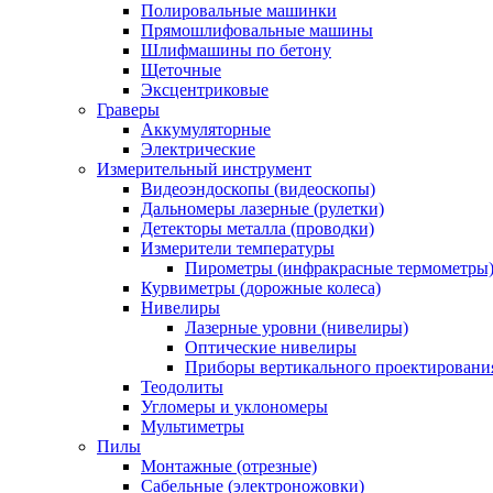
Полировальные машинки
Прямошлифовальные машины
Шлифмашины по бетону
Щеточные
Эксцентриковые
Граверы
Аккумуляторные
Электрические
Измерительный инструмент
Видеоэндоскопы (видеоскопы)
Дальномеры лазерные (рулетки)
Детекторы металла (проводки)
Измерители температуры
Пирометры (инфракрасные термометры
Курвиметры (дорожные колеса)
Нивелиры
Лазерные уровни (нивелиры)
Оптические нивелиры
Приборы вертикального проектировани
Теодолиты
Угломеры и уклономеры
Мультиметры
Пилы
Монтажные (отрезные)
Сабельные (электроножовки)