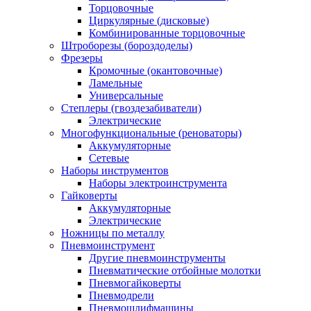
Торцовочные
Циркулярные (дисковые)
Комбинированные торцовочные
Штроборезы (бороздоделы)
Фрезеры
Кромочные (окантовочные)
Ламельные
Универсальные
Степлеры (гвоздезабиватели)
Электрические
Многофункциональные (реноваторы)
Аккумуляторные
Сетевые
Наборы инструментов
Наборы электроинструмента
Гайковерты
Аккумуляторные
Электрические
Ножницы по металлу
Пневмоинструмент
Другие пневмоинструменты
Пневматические отбойные молотки
Пневмогайковерты
Пневмодрели
Пневмошлифмашины