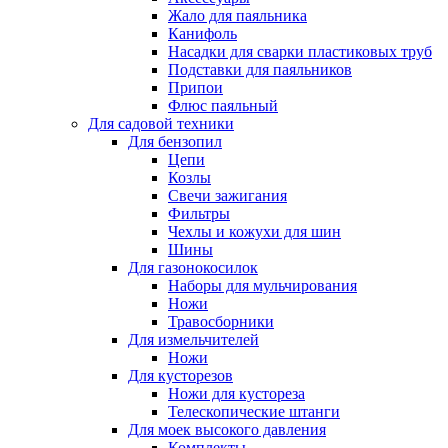
Жало для паяльника
Канифоль
Насадки для сварки пластиковых труб
Подставки для паяльников
Припои
Флюс паяльный
Для садовой техники
Для бензопил
Цепи
Козлы
Свечи зажигания
Фильтры
Чехлы и кожухи для шин
Шины
Для газонокосилок
Наборы для мульчирования
Ножи
Травосборники
Для измельчителей
Ножи
Для кусторезов
Ножи для кустореза
Телескопические штанги
Для моек высокого давления
Комплекты