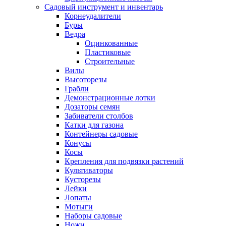
Садовый инструмент и инвентарь
Корнеудалители
Буры
Ведра
Оцинкованные
Пластиковые
Строительные
Вилы
Высоторезы
Грабли
Демонстрационные лотки
Дозаторы семян
Забиватели столбов
Катки для газона
Контейнеры садовые
Конусы
Косы
Крепления для подвязки растений
Культиваторы
Кусторезы
Лейки
Лопаты
Мотыги
Наборы садовые
Ножи