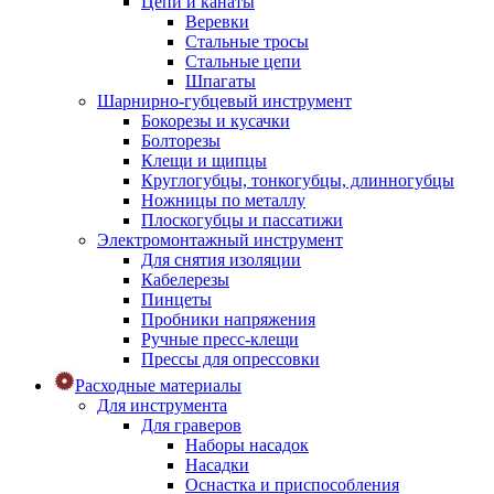
Цепи и канаты
Веревки
Стальные тросы
Стальные цепи
Шпагаты
Шарнирно-губцевый инструмент
Бокорезы и кусачки
Болторезы
Клещи и щипцы
Круглогубцы, тонкогубцы, длинногубцы
Ножницы по металлу
Плоскогубцы и пассатижи
Электромонтажный инструмент
Для снятия изоляции
Кабелерезы
Пинцеты
Пробники напряжения
Ручные пресс-клещи
Прессы для опрессовки
Расходные материалы
Для инструмента
Для граверов
Наборы насадок
Насадки
Оснастка и приспособления