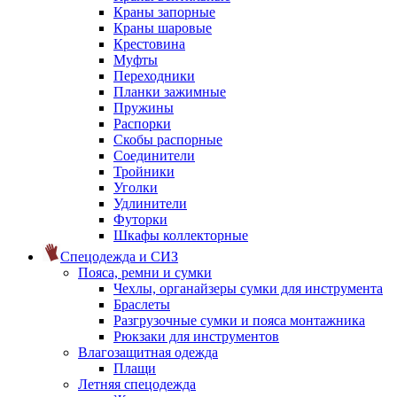
Краны запорные
Краны шаровые
Крестовина
Муфты
Переходники
Планки зажимные
Пружины
Распорки
Скобы распорные
Соединители
Тройники
Уголки
Удлинители
Футорки
Шкафы коллекторные
Спецодежда и СИЗ
Пояса, ремни и сумки
Чехлы, органайзеры сумки для инструмента
Браслеты
Разгрузочные сумки и пояса монтажника
Рюкзаки для инструментов
Влагозащитная одежда
Плащи
Летняя спецодежда