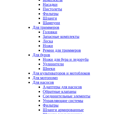
Насадки
Пистолеты
Фильтры
Шланги
Шампуни
Для триммеров
Головки
Запасные комплекты
Леска
Ножи
Ремни для триммеров
Для буров
Ножи для бура и ледоруба
Удлинители
Шнеки
Для культиваторов и мотоблоков
Для мотопомп
Для насосов
Адаптеры для насосов
Обратные клапаны
Соединительные элементы
Управляющие системы
Фильтры
Шланги армированные