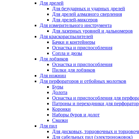
Для дрелей
Для безударных и ударных дрелей
Для дрелей алмазного сверления
Для дрелей-миксеров
Для измерительного инструмента
Для лазерных уровней и дальномеров
Для краскораспылителей
Бачки и контейнеры
Оснастка и приспособления
Сопла и дюзы
Для лобзиков
Оснастка и приспособления
Пилки для лобзиков
Для ножниц
Для перфораторов и отбойных молотков
Буры
Долота
Оснастка и приспособления для перфор
Патроны и переходники для перфоратор
Коронки
Наборы буров и долот
Смазки
Для пил
Для дисковых, торцовочных и торцово
Для сабельных пил (электроножовок)