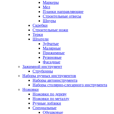
Маркеры
Мел
Планки направляющие
Строительные отвесы
Шнуры
Скребки
Строительные ножи
Терки
Шпатели
Зубчатые
Малярные
Прижимные
Резиновые
Фасадные
Зажимной инструмент
Струбцины
Наборы ручных инструментов
Наборы автоинструмента
Наборы столярно-слесарного инструмента
Ножовки
Ножовки по дереву
Ножовки по металлу
Ручные лобзики
Специальные
Обушковые