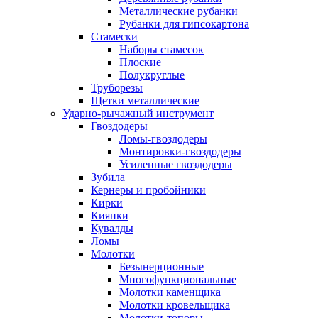
Металлические рубанки
Рубанки для гипсокартона
Стамески
Наборы стамесок
Плоские
Полукруглые
Труборезы
Щетки металлические
Ударно-рычажный инструмент
Гвоздодеры
Ломы-гвоздодеры
Монтировки-гвоздодеры
Усиленные гвоздодеры
Зубила
Кернеры и пробойники
Кирки
Киянки
Кувалды
Ломы
Молотки
Безынерционные
Многофункциональные
Молотки каменщика
Молотки кровельщика
Молотки-топоры