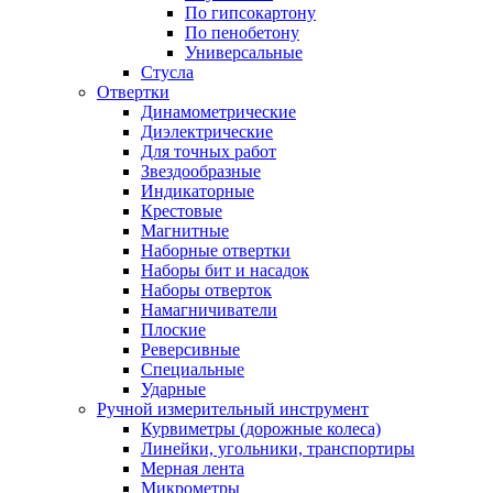
По гипсокартону
По пенобетону
Универсальные
Стусла
Отвертки
Динамометрические
Диэлектрические
Для точных работ
Звездообразные
Индикаторные
Крестовые
Магнитные
Наборные отвертки
Наборы бит и насадок
Наборы отверток
Намагничиватели
Плоские
Реверсивные
Специальные
Ударные
Ручной измерительный инструмент
Курвиметры (дорожные колеса)
Линейки, угольники, транспортиры
Мерная лента
Микрометры