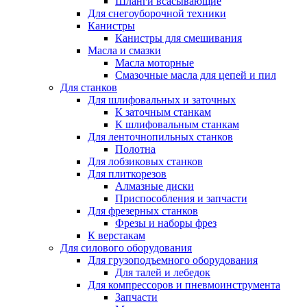
Шланги всасывающие
Для снегоуборочной техники
Канистры
Канистры для смешивания
Масла и смазки
Масла моторные
Смазочные масла для цепей и пил
Для станков
Для шлифовальных и заточных
К заточным станкам
К шлифовальным станкам
Для ленточнопильных станков
Полотна
Для лобзиковых станков
Для плиткорезов
Алмазные диски
Приспособления и запчасти
Для фрезерных станков
Фрезы и наборы фрез
К верстакам
Для силового оборудования
Для грузоподъемного оборудования
Для талей и лебедок
Для компрессоров и пневмоинструмента
Запчасти