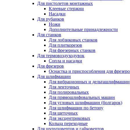
Для пистолетов монтажных
Клеевые стержни
Насадки
Для рубанков
Ножи
Дополнительные принадлежности
Для станков
Для лобзиковых станков
Для плиткорезов
Для фрезерных станков
Для термовоздуходувок
Сопла и насадки
Для фрезеров
Оснастка и приспособления для фрезеро
Для шлифмашин
Для вибрационных и дельташлифмашин
Для ленточных
Для полировальных
Для прямошлифовальных машин
Для угловых шлифмашин (болгарок)
Для шлифмашин по бетону
Для щеточных
Для эксцентриковых
Кольца переходные
Для шуруповертов и гайковертов