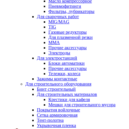
Масло компрессорное
Пневмофитинги
Фильтры, лубрикаторы
Для сварочных работ
MIG/MAG
TIG
Газовые редукторы
Для плазменной резки
ММА
Прочие аксессуары
Электроды
Для электростанций
Блоки автоматики
Прочие аксессуары
Тележки, колеса
Зажимы контактные
Для строительного оборудования
Бинт строительный
Для строительных материалов
Крестики для кафеля
Мешки для строительного мусора
Покрытия войлочные
Сетка армировочная
Тент-полотна
Укрывочная пленка