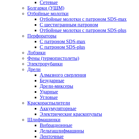
Сетевые
Болгарки (УШМ)
Отбойные молотки
Отбойные молотки с патроном SDS-max
С шестигранным патроном
Отбойные молотки с патроном SDS-plus
Перфораторы
С патроном SDS-max
С патроном SDS-plus
Лобзики
Фены (термопистолеты)
Электрорубанки
Дрели
Алмазного сверления
Безударные
Дрели-миксеры
Ударные
Угловые
Краскораспылители
Аккумуляторные
Электрические краскопульты
Шлифмашинки
Вибрационные
Дельташлифмашины
Ленточные