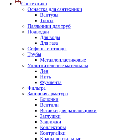
Сантехника
Оснастка для сантехники
Вантузы
Тросы
Паяльники для труб
Подводки
Для воды
Для газа
Сифоны и отводы
Трубы
Металлопластиковые
Уплотнительные материалы
Лен
Нить
Фумлента
Фильтра
Запорная арматура
Бочонки
Вентили
Вставки для развальцовки
Заглушки
Задвижки
Коллекторы
Контргайки
Краны вентильные