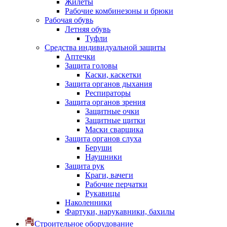
Жилеты
Рабочие комбинезоны и брюки
Рабочая обувь
Летняя обувь
Туфли
Средства индивидуальной защиты
Аптечки
Защита головы
Каски, каскетки
Защита органов дыхания
Респираторы
Защита органов зрения
Защитные очки
Защитные щитки
Маски сварщика
Защита органов слуха
Беруши
Наушники
Защита рук
Краги, вачеги
Рабочие перчатки
Рукавицы
Наколенники
Фартуки, нарукавники, бахилы
Строительное оборудование