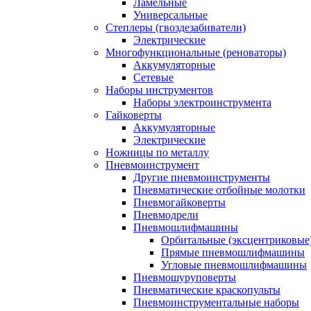
Ламельные
Универсальные
Степлеры (гвоздезабиватели)
Электрические
Многофункциональные (реноваторы)
Аккумуляторные
Сетевые
Наборы инструментов
Наборы электроинструмента
Гайковерты
Аккумуляторные
Электрические
Ножницы по металлу
Пневмоинструмент
Другие пневмоинструменты
Пневматические отбойные молотки
Пневмогайковерты
Пневмодрели
Пневмошлифмашины
Орбитальные (эксцентриковы
Прямые пневмошлифмашины
Угловые пневмошлифмашины
Пневмошуруповерты
Пневматические краскопульты
Пневмоинструментальные наборы