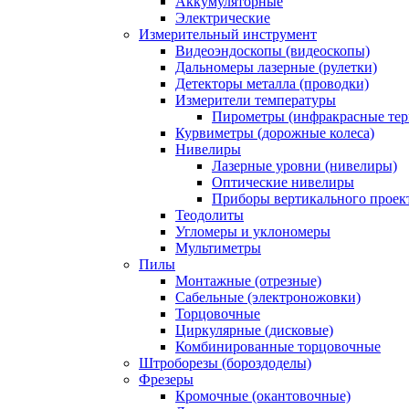
Аккумуляторные
Электрические
Измерительный инструмент
Видеоэндоскопы (видеоскопы)
Дальномеры лазерные (рулетки)
Детекторы металла (проводки)
Измерители температуры
Пирометры (инфракрасные те
Курвиметры (дорожные колеса)
Нивелиры
Лазерные уровни (нивелиры)
Оптические нивелиры
Приборы вертикального проек
Теодолиты
Угломеры и уклономеры
Мультиметры
Пилы
Монтажные (отрезные)
Сабельные (электроножовки)
Торцовочные
Циркулярные (дисковые)
Комбинированные торцовочные
Штроборезы (бороздоделы)
Фрезеры
Кромочные (окантовочные)