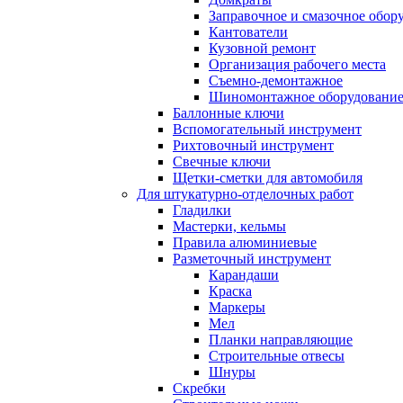
Заправочное и смазочное обор
Кантователи
Кузовной ремонт
Организация рабочего места
Съемно-демонтажное
Шиномонтажное оборудовани
Баллонные ключи
Вспомогательный инструмент
Рихтовочный инструмент
Свечные ключи
Щетки-сметки для автомобиля
Для штукатурно-отделочных работ
Гладилки
Мастерки, кельмы
Правила алюминиевые
Разметочный инструмент
Карандаши
Краска
Маркеры
Мел
Планки направляющие
Строительные отвесы
Шнуры
Скребки