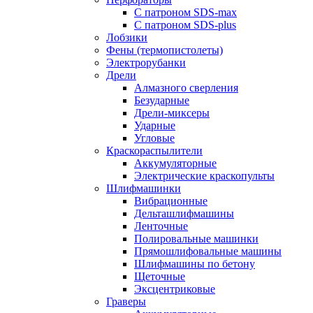
С патроном SDS-max
С патроном SDS-plus
Лобзики
Фены (термопистолеты)
Электрорубанки
Дрели
Алмазного сверления
Безударные
Дрели-миксеры
Ударные
Угловые
Краскораспылители
Аккумуляторные
Электрические краскопульты
Шлифмашинки
Вибрационные
Дельташлифмашины
Ленточные
Полировальные машинки
Прямошлифовальные машины
Шлифмашины по бетону
Щеточные
Эксцентриковые
Граверы