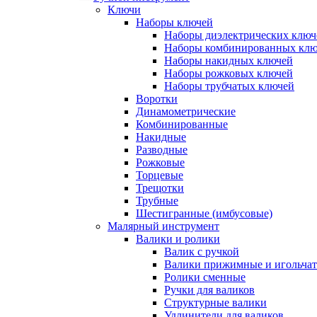
Ключи
Наборы ключей
Наборы диэлектрических ключ
Наборы комбинированных кл
Наборы накидных ключей
Наборы рожковых ключей
Наборы трубчатых ключей
Воротки
Динамометрические
Комбинированные
Накидные
Разводные
Рожковые
Торцевые
Трещотки
Трубные
Шестигранные (имбусовые)
Малярный инструмент
Валики и ролики
Валик с ручкой
Валики прижимные и игольча
Ролики сменные
Ручки для валиков
Структурные валики
Удлинители для валиков