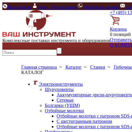
Распродажа
Вход / Регистрация
Обратный звонок
za
+7 (495) 1
Корзина
0 позиций 
Отправить
Комплексные поставки инструмента и оборудования
О КОМП
Главная страница
>
Каталог
>
Станки
>
Гибочны
КАТАЛОГ
Электроинструменты
Шуруповерты
Аккумуляторные дрели-шуруповерт
Сетевые
Болгарки (УШМ)
Отбойные молотки
Отбойные молотки с патроном SDS-
С шестигранным патроном
Отбойные молотки с патроном SDS-p
Перфораторы