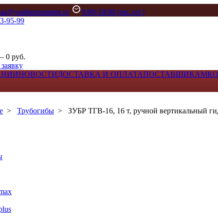
kaz@vashinstrument.ru
9:00-18:00 (пн.-пт.)
33-95-99
– 0 руб.
 заявку
АНИИ
НОВОСТИ
ДОСТАВКА И ОПЛАТА
ПОСТАВЩИКАМ
К
е
>
Трубогибы
>
ЗУБР ТГВ-16, 16 т, ручной вертикальный ги
ы
max
lus