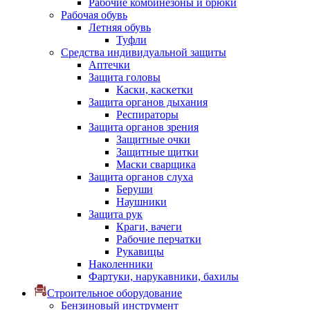
Рабочие комбинезоны и брюки
Рабочая обувь
Летняя обувь
Туфли
Средства индивидуальной защиты
Аптечки
Защита головы
Каски, каскетки
Защита органов дыхания
Респираторы
Защита органов зрения
Защитные очки
Защитные щитки
Маски сварщика
Защита органов слуха
Беруши
Наушники
Защита рук
Краги, вачеги
Рабочие перчатки
Рукавицы
Наколенники
Фартуки, нарукавники, бахилы
Строительное оборудование
Бензиновый инструмент