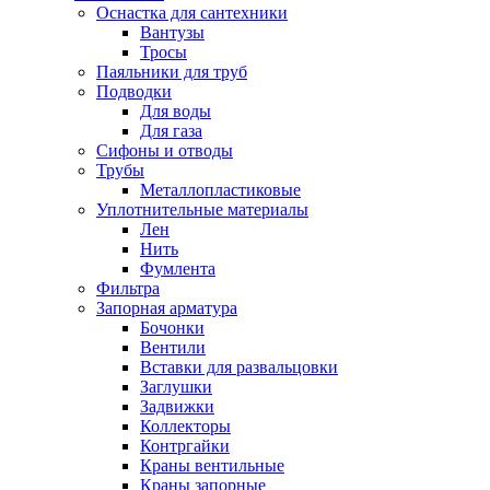
Оснастка для сантехники
Вантузы
Тросы
Паяльники для труб
Подводки
Для воды
Для газа
Сифоны и отводы
Трубы
Металлопластиковые
Уплотнительные материалы
Лен
Нить
Фумлента
Фильтра
Запорная арматура
Бочонки
Вентили
Вставки для развальцовки
Заглушки
Задвижки
Коллекторы
Контргайки
Краны вентильные
Краны запорные