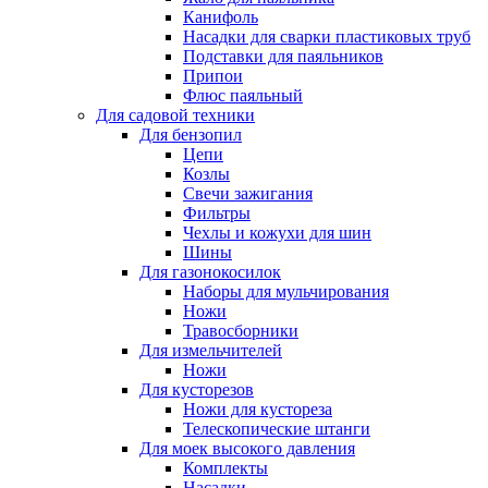
Канифоль
Насадки для сварки пластиковых труб
Подставки для паяльников
Припои
Флюс паяльный
Для садовой техники
Для бензопил
Цепи
Козлы
Свечи зажигания
Фильтры
Чехлы и кожухи для шин
Шины
Для газонокосилок
Наборы для мульчирования
Ножи
Травосборники
Для измельчителей
Ножи
Для кусторезов
Ножи для кустореза
Телескопические штанги
Для моек высокого давления
Комплекты
Насадки