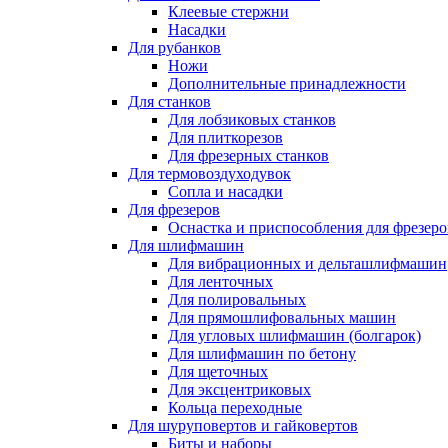
Клеевые стержни
Насадки
Для рубанков
Ножи
Дополнительные принадлежности
Для станков
Для лобзиковых станков
Для плиткорезов
Для фрезерных станков
Для термовоздуходувок
Сопла и насадки
Для фрезеров
Оснастка и приспособления для фрезеро
Для шлифмашин
Для вибрационных и дельташлифмашин
Для ленточных
Для полировальных
Для прямошлифовальных машин
Для угловых шлифмашин (болгарок)
Для шлифмашин по бетону
Для щеточных
Для эксцентриковых
Кольца переходные
Для шуруповертов и гайковертов
Биты и наборы