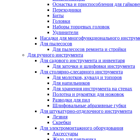
Оснастка и приспособления для гайкове
Переходники
Биты
Головки
Наборы торцевых головок
Удлинители
Насадки для многофункционального инструм
Для пылесосов
Для пылесосов ремонта и стройки
Для ручного инструмента
Для садового инструмента и инвентаря
Для заточки и шлифовки инструмента
Для столярно-слесарного инструмента
Для молотков, кувалд и топоров
Для напильников
Для хранения инструмента на стенах
Полотна и рукоятки для ножовок
Разводки для пил
Шлифовальные абразивные губки
Для штукатурно-отделочного инструмента
Лезвия
Скребки
Для электромонтажного оборудования
Аксессуары
Жало для паяльника