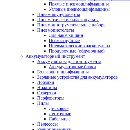
Прямые пневмошлифмашины
Угловые пневмошлифмашины
Пневмошуруповерты
Пневматические краскопульты
Пневмоинструментальные наборы
Пневмопистолеты
Для накачки шин
Пескоструйные
Пневматические краскопульты
Продувочные (обдувочные)
Аккумуляторный инструмент
Аккумуляторы для инструмента
Аккумуляторные блоки
Болгарки и шлифмашины
Зарядные устройства для аккумуляторов
Лобзики
Ножницы
Отвертки
Перфораторы
Пилы
Дисковые
Ленточные
Сабельные
Пылесосы
Радиоприемники