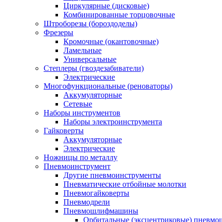
Циркулярные (дисковые)
Комбинированные торцовочные
Штроборезы (бороздоделы)
Фрезеры
Кромочные (окантовочные)
Ламельные
Универсальные
Степлеры (гвоздезабиватели)
Электрические
Многофункциональные (реноваторы)
Аккумуляторные
Сетевые
Наборы инструментов
Наборы электроинструмента
Гайковерты
Аккумуляторные
Электрические
Ножницы по металлу
Пневмоинструмент
Другие пневмоинструменты
Пневматические отбойные молотки
Пневмогайковерты
Пневмодрели
Пневмошлифмашины
Орбитальные (эксцентриковые) пнев