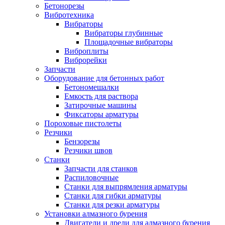
Бетонорезы
Вибротехника
Вибраторы
Вибраторы глубинные
Площадочные вибраторы
Виброплиты
Виброрейки
Запчасти
Оборудование для бетонных работ
Бетономешалки
Емкость для раствора
Затирочные машины
Фиксаторы арматуры
Пороховые пистолеты
Резчики
Бензорезы
Резчики швов
Станки
Запчасти для станков
Распиловочные
Станки для выпрямления арматуры
Станки для гибки арматуры
Станки для резки арматуры
Установки алмазного бурения
Двигатели и дрели для алмазного бурения