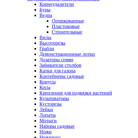
Корнеудалители
Буры
Ведра
Оцинкованные
Пластиковые
Строительные
Вилы
Высоторезы
Грабли
Демонстрационные лотки
Дозаторы семян
Забиватели столбов
Катки для газона
Контейнеры садовые
Конусы
Косы
Крепления для подвязки растений
Культиваторы
Кусторезы
Лейки
Лопаты
Мотыги
Наборы садовые
Ножи
Ножницы