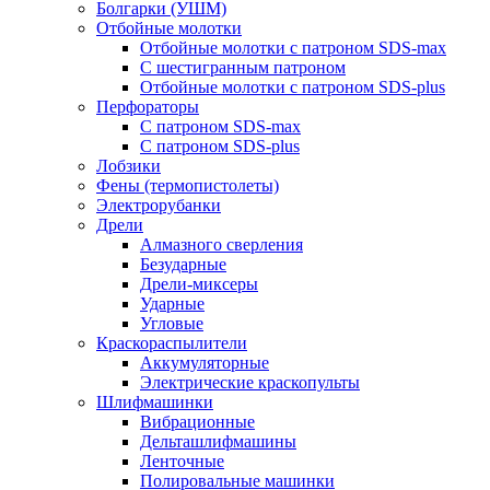
Болгарки (УШМ)
Отбойные молотки
Отбойные молотки с патроном SDS-max
С шестигранным патроном
Отбойные молотки с патроном SDS-plus
Перфораторы
С патроном SDS-max
С патроном SDS-plus
Лобзики
Фены (термопистолеты)
Электрорубанки
Дрели
Алмазного сверления
Безударные
Дрели-миксеры
Ударные
Угловые
Краскораспылители
Аккумуляторные
Электрические краскопульты
Шлифмашинки
Вибрационные
Дельташлифмашины
Ленточные
Полировальные машинки