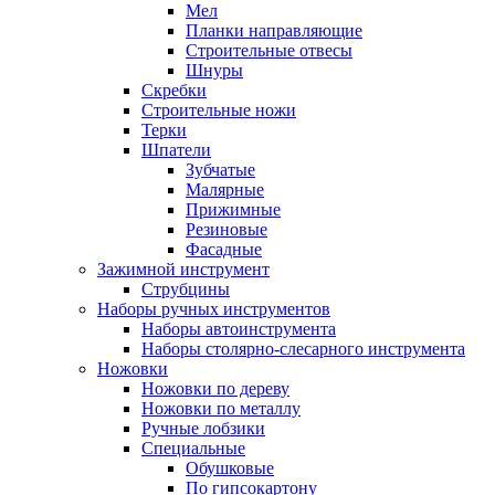
Мел
Планки направляющие
Строительные отвесы
Шнуры
Скребки
Строительные ножи
Терки
Шпатели
Зубчатые
Малярные
Прижимные
Резиновые
Фасадные
Зажимной инструмент
Струбцины
Наборы ручных инструментов
Наборы автоинструмента
Наборы столярно-слесарного инструмента
Ножовки
Ножовки по дереву
Ножовки по металлу
Ручные лобзики
Специальные
Обушковые
По гипсокартону