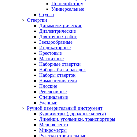
По пенобетону
Универсальные
Стусла
Отвертки
Динамометрические
Диэлектрические
Для точных работ
Звездообразные
Индикаторные
Крестовые
Магнитные
Наборные отвертки
Наборы бит и насадок
Наборы отверток
Намагничиватели
Плоские
Реверсивные
Специальные
Ударные
Ручной измерительный инструмент
Курвиметры (дорожные колеса)
Линейки, угольники, транспортиры
Мерная лента
Микрометры
Рулетки строительные