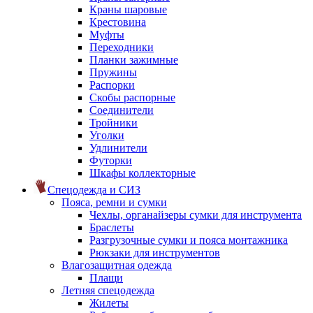
Краны шаровые
Крестовина
Муфты
Переходники
Планки зажимные
Пружины
Распорки
Скобы распорные
Соединители
Тройники
Уголки
Удлинители
Футорки
Шкафы коллекторные
Спецодежда и СИЗ
Пояса, ремни и сумки
Чехлы, органайзеры сумки для инструмента
Браслеты
Разгрузочные сумки и пояса монтажника
Рюкзаки для инструментов
Влагозащитная одежда
Плащи
Летняя спецодежда
Жилеты