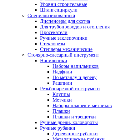
Уровни строительные
Штангенциркули
Специализированный
Диспенсеры для скотча
Для трубопроводов и отопления
Просекатели
Ручные заклепочники
Стеклорезы
Степлеры механические
Столярно-слесарный инструмент
Напильники
Наборы напильников
Надфили
По металлу и дереву
Рашпили
Резьбонарезной инструмент
Клуппы
Метчики
Наборы плашек и метчиков
Плашки
Плашки и трещотки
Ручные дрели, коловороты
Ручные рубанки
Деревянные рубанки
Металлические рубанки