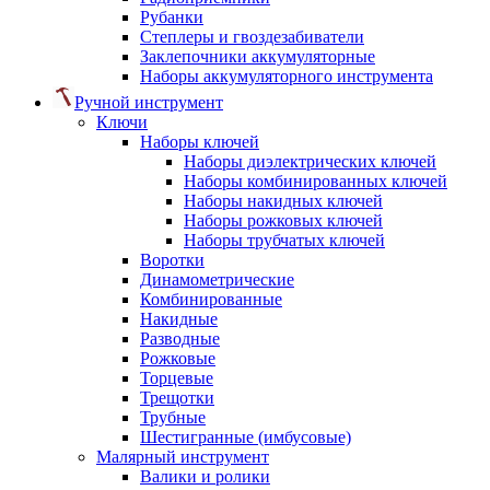
Рубанки
Степлеры и гвоздезабиватели
Заклепочники аккумуляторные
Наборы аккумуляторного инструмента
Ручной инструмент
Ключи
Наборы ключей
Наборы диэлектрических ключей
Наборы комбинированных ключей
Наборы накидных ключей
Наборы рожковых ключей
Наборы трубчатых ключей
Воротки
Динамометрические
Комбинированные
Накидные
Разводные
Рожковые
Торцевые
Трещотки
Трубные
Шестигранные (имбусовые)
Малярный инструмент
Валики и ролики