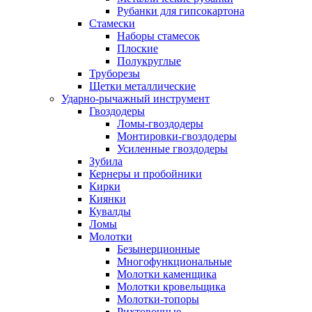
Рубанки для гипсокартона
Стамески
Наборы стамесок
Плоские
Полукруглые
Труборезы
Щетки металлические
Ударно-рычажный инструмент
Гвоздодеры
Ломы-гвоздодеры
Монтировки-гвоздодеры
Усиленные гвоздодеры
Зубила
Кернеры и пробойники
Кирки
Киянки
Кувалды
Ломы
Молотки
Безынерционные
Многофункциональные
Молотки каменщика
Молотки кровельщика
Молотки-топоры
Рихтовочные