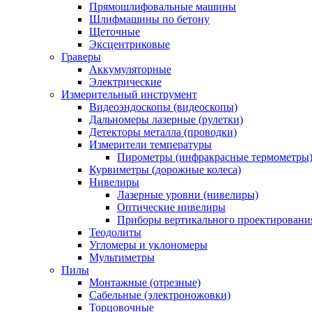
Прямошлифовальные машины
Шлифмашины по бетону
Щеточные
Эксцентриковые
Граверы
Аккумуляторные
Электрические
Измерительный инструмент
Видеоэндоскопы (видеоскопы)
Дальномеры лазерные (рулетки)
Детекторы металла (проводки)
Измерители температуры
Пирометры (инфракрасные термометры
Курвиметры (дорожные колеса)
Нивелиры
Лазерные уровни (нивелиры)
Оптические нивелиры
Приборы вертикального проектировани
Теодолиты
Угломеры и уклономеры
Мультиметры
Пилы
Монтажные (отрезные)
Сабельные (электроножовки)
Торцовочные