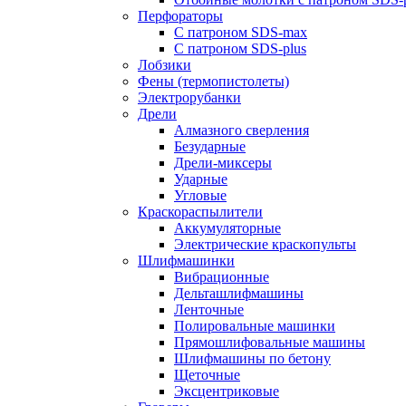
Перфораторы
С патроном SDS-max
С патроном SDS-plus
Лобзики
Фены (термопистолеты)
Электрорубанки
Дрели
Алмазного сверления
Безударные
Дрели-миксеры
Ударные
Угловые
Краскораспылители
Аккумуляторные
Электрические краскопульты
Шлифмашинки
Вибрационные
Дельташлифмашины
Ленточные
Полировальные машинки
Прямошлифовальные машины
Шлифмашины по бетону
Щеточные
Эксцентриковые