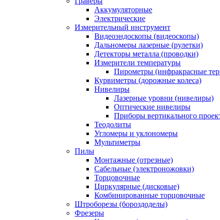
Граверы
Аккумуляторные
Электрические
Измерительный инструмент
Видеоэндоскопы (видеоскопы)
Дальномеры лазерные (рулетки)
Детекторы металла (проводки)
Измерители температуры
Пирометры (инфракрасные те
Курвиметры (дорожные колеса)
Нивелиры
Лазерные уровни (нивелиры)
Оптические нивелиры
Приборы вертикального проек
Теодолиты
Угломеры и уклономеры
Мультиметры
Пилы
Монтажные (отрезные)
Сабельные (электроножовки)
Торцовочные
Циркулярные (дисковые)
Комбинированные торцовочные
Штроборезы (бороздоделы)
Фрезеры