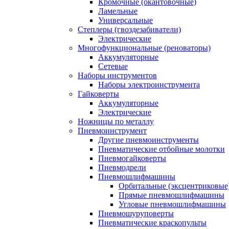
Кромочные (окантовочные)
Ламельные
Универсальные
Степлеры (гвоздезабиватели)
Электрические
Многофункциональные (реноваторы)
Аккумуляторные
Сетевые
Наборы инструментов
Наборы электроинструмента
Гайковерты
Аккумуляторные
Электрические
Ножницы по металлу
Пневмоинструмент
Другие пневмоинструменты
Пневматические отбойные молотки
Пневмогайковерты
Пневмодрели
Пневмошлифмашины
Орбитальные (эксцентриковы
Прямые пневмошлифмашины
Угловые пневмошлифмашины
Пневмошуруповерты
Пневматические краскопульты