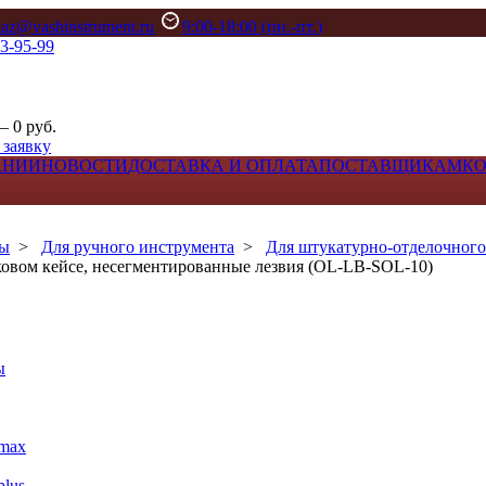
kaz@vashinstrument.ru
9:00-18:00 (пн.-пт.)
33-95-99
– 0 руб.
 заявку
АНИИ
НОВОСТИ
ДОСТАВКА И ОПЛАТА
ПОСТАВЩИКАМ
К
лы
>
Для ручного инструмента
>
Для штукатурно-отделочного
ковом кейсе, несегментированные лезвия (OL-LB-SOL-10)
ы
max
lus