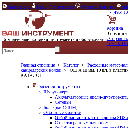
Распродажа
Вход / Регистрация
Обратный звонок
za
+7 (495) 1
Корзина
0 позиций 
Отправить
Комплексные поставки инструмента и оборудования
О КОМП
Главная страница
>
Каталог
>
Расходные материа
канцелярских ножей
>
OLFA 18 мм, 10 шт, в пласти
КАТАЛОГ
Электроинструменты
Шуруповерты
Аккумуляторные дрели-шуруповерт
Сетевые
Болгарки (УШМ)
Отбойные молотки
Отбойные молотки с патроном SDS-
С шестигранным патроном
Отбойные молотки с патроном SDS-p