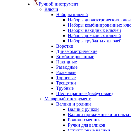
Ручной инструмент
Ключи
Наборы ключей
Наборы диэлектрических ключ
Наборы комбинированных кл
Наборы накидных ключей
Наборы рожковых ключей
Наборы трубчатых ключей
Воротки
Динамометрические
Комбинированные
Накидные
Разводные
Рожковые
Торцевые
Трещотки
Трубные
Шестигранные (имбусовые)
Малярный инструмент
Валики и ролики
Валик с ручкой
Валики прижимные и игольча
Ролики сменные
Ручки для валиков
Структурные валики