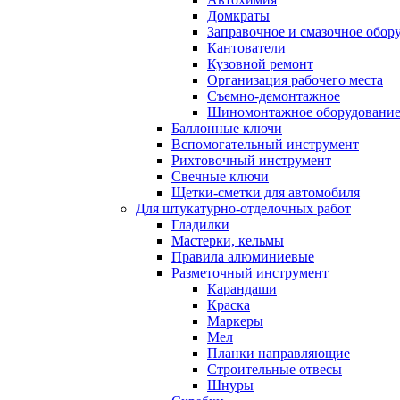
Домкраты
Заправочное и смазочное обор
Кантователи
Кузовной ремонт
Организация рабочего места
Съемно-демонтажное
Шиномонтажное оборудовани
Баллонные ключи
Вспомогательный инструмент
Рихтовочный инструмент
Свечные ключи
Щетки-сметки для автомобиля
Для штукатурно-отделочных работ
Гладилки
Мастерки, кельмы
Правила алюминиевые
Разметочный инструмент
Карандаши
Краска
Маркеры
Мел
Планки направляющие
Строительные отвесы
Шнуры